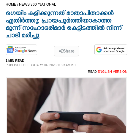
HOME /
NEWS 360 /
NATIONAL
CINEMA
ഗെയിം കളിക്കുന്നത് മാതാപിതാക്കൾ
എതിർത്തു; പ്രായപൂർത്തിയാകാത്ത
OPINION
മൂന്ന് സഹോദരിമാർ കെട്ടിടത്തിൽ നിന്ന്
ചാടി മരിച്ചു
PHOTOS
Share
LIFESTYLE
1 MIN READ
PUBLISHED: FEBRUARY 04, 2026 11:23 AM IST
READ
ENGLISH VERSION
SPIRITUAL
INFO+
ART
ASTRO