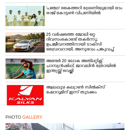
'​പ​ഞ്ചാ​'​ ​കൈ​ത്ത​റി​ ​ശ്രേ​ണി​യു​മാ​യി​ ​രാം​
രാ​ജ് ​കോ​ട്ടൺ വിപണിയിൽ
25 വർഷത്തെ ജോലി ഒറ്റ
ദിവസംകൊണ്ട് തകർന്നു;
ഉപജീവനത്തിനായി ടാക്‌സി
ഡ്രൈവറായി,​ അനുഭവം പങ്കുവച്ച്
യുവതി
അണ്ടർ 20 ലോക അത്‌ലറ്റിക്സ്
ചാമ്പ്യൻഷിപ്പ്; ജാവലിൻ ത്രോയിൽ
ഇന്ത്യയ്ക്ക് വെള്ളി
ആലപ്പുഴ കല്യാൺ സിൽക്‌സ്
ഷോറൂമിന് ഇന്ന് തുടക്കം
PHOTO
GALLERY