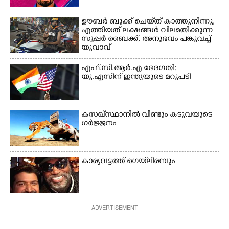
ഊബർ ബുക്ക് ചെയ്‌ത് കാത്തുനിന്നു,​
എത്തിയത് ലക്ഷങ്ങൾ വിലമതിക്കുന്ന
സൂപ്പർ ബൈക്ക്,​ അനുഭവം പങ്കുവച്ച്
യുവാവ്
എഫ്.സി.ആർ.എ ഭേദഗതി:
യു.എസിന് ഇന്ത്യയുടെ മറുപടി
കസഖ്‌സ്ഥാനിൽ വീണ്ടും കടുവയുടെ
ഗർജ്ജനം
കാര്യവട്ടത്ത് ഗെയ്‌ലിരമ്പും
ADVERTISEMENT