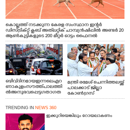
കൊല്ലത്ത് നടക്കുന്ന കേരള സംസ്ഥാന ഇന്റർ
ഡിസ്ട്രിക്റ്റ് ക്ലബ് അത്‌ലറ്റിക് ചാമ്പ്യൻഷിപ്പിൽ അണ്ടർ 20
ആൺകുട്ടികളുടെ 200 മീറ്റർ ഓട്ടം ഫൈനൽ
മത്സരത്തിനിടെ സിന്തറ്റിക് ട്രാക്കിന് കുറുകെ ഓടുന്ന
നായകൾ.
ഒഴിവ് ദിനമായ ഇന്നലെ എറ
മന്ത്രി രമേശ് ചെന്നിത്തലയ്ക്ക്
ണാകുളം സൗത്ത് പാലത്തി
പാലക്കാട് ജില്ലാ
ൽ അനുഭവപ്പെട്ട ഗതാഗത
കോൺഗ്രസ്
ക്കുരുക്ക്
TRENDING IN
NEWS 360
ഇക്കുറിയെങ്കിലും റോയലാകണം