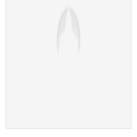
×
Share this link
Copy Link