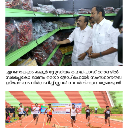
എറണാകുളം കലൂർ സ്റ്റേഡിയം ഹെലിപാഡ് ഗ്രൗണ്ടിൽ
സപ്ളൈകോ ഓണം മെഗാ ട്രേഡ് ഫെയർ സംസ്ഥാനതല
ഉദ്ഘാടനം നിർവഹിച്ച് സ്റ്റാൾ സന്ദർശിക്കുന്ന മുഖ്യമന്ത്രി
വി.ഡി. സതീശൻ. മന്ത്രി അനൂപ് ജേക്കബ് സമീപം