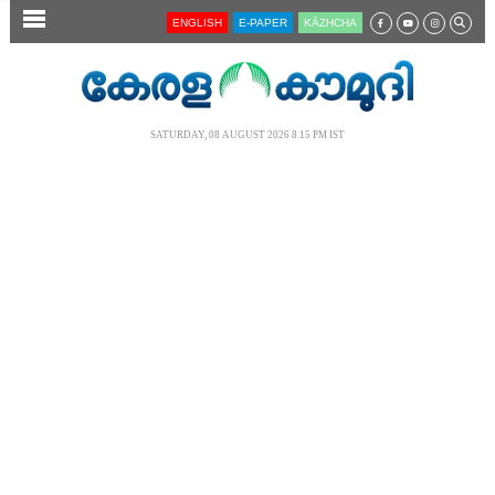
SECTIONS
ENGLISH
E-PAPER
KĀZHCHA
HOME
LATEST
SATURDAY, 08 AUGUST 2026 8.15 PM IST
AUDIO
NOTIFIED NEWS
POLL
KERALA
LOCAL
NEWS 360
CASE DIARY