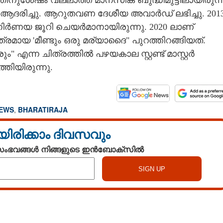
ിനുശേഷം വല്ലാത്ത മാനസിക ബുദ്ധിമുട്ടിലായിരുന്
ി ആദരിച്ചു. ആറുതവണ ദേശീയ അവാർഡ് ലഭിച്ചു. 201
ിർണയ ജൂറി ചെയർമാനായിരുന്നു. 2020 ലാണ്
യ 'മീണ്ടും ഒരു മര്യാദൈ" പുറത്തിറങ്ങിയത്.
്ന ചിത്രത്തിൽ പഴയകാല സ്റ്റണ്ട് മാസ്റ്റർ
ിയിരുന്നു.
NEWS
,
BHARATIRAJA
യിരിക്കാം ദിവസവും
 സംഭവങ്ങൾ നിങ്ങളുടെ ഇൻബോക്സിൽ
Share this link
Watch More