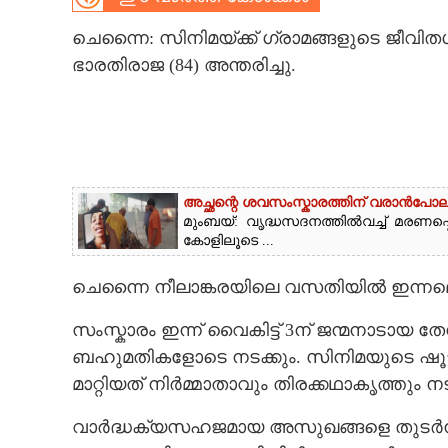
CARTOONS
ചെന്നൈ: സിനിമയ്ക്ക് ഗ്രാമങ്ങളുടെ ജീവ
ഭാരതിരാജ (84) അന്തരിച്ചു.
LITERATURE
ZOOM
അച്ഛന്റെ ശവസംസ്കാരത്തിന് വരാൻപോല
CONTACT US
മുംബയ്: വൃദ്ധസദനത്തിൽവച്ച് മരണപ്പ
കോളിലൂടെ ...
ചെന്നൈ നീലാങ്കരയിലെ വസതിയിൽ ഇന്നല
സംസ്കാരം ഇന്ന് വൈകിട്ട് 3ന് ജന്മനാടായ
ബഹുമതികളോടെ നടക്കും. സിനിമയുടെ ഷൂട്ടിം
മാറ്റിയത് നിർമ്മാതാവും തിരക്കഥാകൃത്തും
വാർദ്ധക്യസഹജമായ അസുഖങ്ങളെ തുടർന്ന്