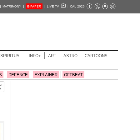
|
MATRIMONY |
E-PAPER
|
LIVE TV
|
CAL 2026
SPIRITUAL
INFO+
ART
ASTRO
CARTOONS
S
DEFENCE
EXPLAINER
OFFBEAT