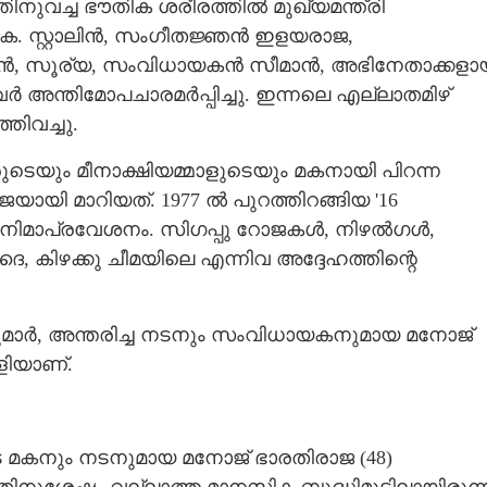
വച്ച ഭൗതിക ശരീരത്തിൽ മുഖ്യമന്ത്രി
കെ. സ്റ്റാലിൻ, സംഗീതജ്ഞൻ ഇളയരാജ,
സൻ, സൂര്യ, സംവിധായകൻ സീമാൻ, അഭിനേതാക്കളാ
ർ അന്തിമോപചാരമർപ്പിച്ചു. ഇന്നലെ എല്ലാതമിഴ്
തിവച്ചു.
യും മീനാക്ഷിയമ്മാളുടെയും മകനായി പിറന്ന
യി മാറിയത്. 1977 ൽ പുറത്തിറങ്ങിയ '16
ിനിമാപ്രവേശനം. സിഗപ്പു റോജകൾ, നിഴൽഗൾ,
ിഴക്കു ചീമയിലെ എന്നിവ അദ്ദേഹത്തിന്റെ
്കുമാർ, അന്തരിച്ച നടനും സംവിധായകനുമായ മനോജ്
ളിയാണ്.
 മകനും നടനുമായ മനോജ് ഭാരതിരാജ (48)