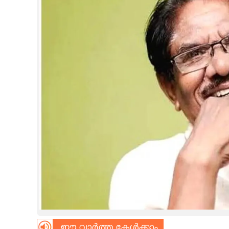
CINEMA
OPINION
PHOTOS
LIFESTYLE
SPIRITUAL
INFO+
ART
ASTRO
ഈ വാർത്ത കേൾക്കാം