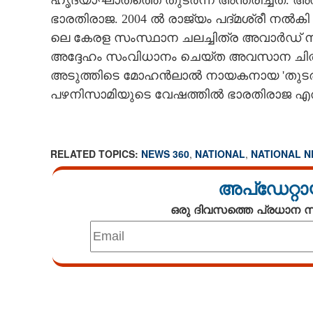
ഹൃദയാഘാതത്തെ തുടർന്ന് അന്തരിച്ചത്. അത
ഭാരതിരാജ. 2004 ൽ രാജ്യം പദ്മശ്രീ നൽക
ലെ കേരള സംസ്ഥാന ചലച്ചിത്ര അവാർഡ് ന
അദ്ദേഹം സംവിധാനം ചെയ്ത അവസാന ചിത്രമാ
അടുത്തിടെ മോഹൻലാൽ നായകനായ 'തുടരും" എന
പഴനിസാമിയുടെ വേഷത്തിൽ ഭാരതിരാജ എത്ത
RELATED TOPICS:
NEWS 360
,
NATIONAL
,
NATIONAL 
അപ്ഡേറ്റാ
ഒരു ദിവസത്തെ പ്രധാന
Loaded
:
4.33%
/
Mute