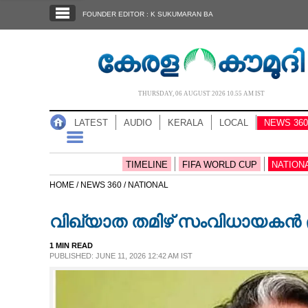
SECTIONS
FOUNDER EDITOR : K SUKUMARAN BA
HOME
LATEST
AUDIO
THURSDAY, 06 AUGUST 2026 10.55 AM IST
NOTIFIED NEWS
LATEST
AUDIO
KERALA
LOCAL
NEWS 360
POLL
KERALA
TIMELINE
FIFA WORLD CUP
NATION
HOME /
NEWS 360 /
NATIONAL
LOCAL
വിഖ്യാത തമിഴ് സംവിധായകൻ 
NEWS 360
1 MIN READ
PUBLISHED: JUNE 11, 2026 12:42 AM IST
CASE DIARY