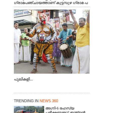
ഗ്രാമപഞ്ചായത്താണ് കുട്ടമ്പുഴ ഗ്രാമ പ
ഞ്ചായത്ത്. ആദിവാസി ഊരുകളായ
വെള്ളാരംകുത്ത്, കത്തിപ്പാറ, ഉറിയംപെട്ടി,
തേക്കല്ല്, വെട്ടിക്കല്ല്, മഞ്ചപ്പാറ എന്നീ
ആറു സ്ഥലങ്ങളിലേക്കുള്ള പ്രധാന
സഞ്ചാര മാർഗമാണ് ഈ കാണുന്ന
കടത്ത് വള്ളം
പുലികളി...
TRENDING IN
NEWS 360
അഗ്നി-6 രഹസ്യ
പരീക്ഷണമോ? ഇന്ത്യൻ