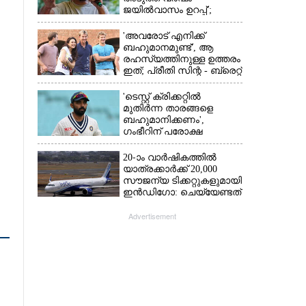
ജയിൽവാസം ഉറപ്പ്';
ഞെട്ടിക്കുന്ന
പ്രവചനവുമായി
'അവരോട് എനിക്ക്
ജ്യോതിഷി
ബഹുമാനമുണ്ട്',​ ആ
രഹസ്യത്തിനുള്ള ഉത്തരം
ഇത്; പ്രീതി സിന്റ - ബ്രെറ്റ്
ലീ പ്രണയകഥയ്ക്ക്
ഒടുവിൽ മറുപടി
'ടെസ്റ്റ് ക്രിക്കറ്റിൽ
മുതിർന്ന താരങ്ങളെ
ബഹുമാനിക്കണം',
ഗംഭീറിന് പരോക്ഷ
മുന്നറിയിപ്പുമായി രഹാനെ
20-ാം വാർഷികത്തിൽ
യാത്രക്കാർക്ക് 20,000
സൗജന്യ ടിക്കറ്റുകളുമായി
ഇൻഡിഗോ: ചെയ്യേണ്ടത്
ഇത്രമാത്രം
Advertisement