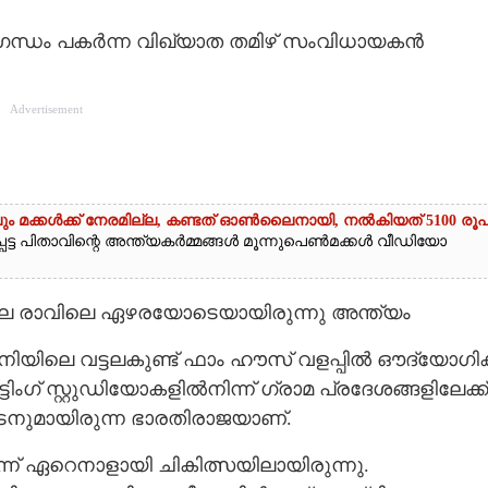
ിതഗന്ധം പകർന്ന വിഖ്യാത തമിഴ് സംവിധായകൻ
Advertisement
ും മക്കൾക്ക് നേരമില്ല, കണ്ടത് ഓൺലൈനായി, നൽകിയത് 5100 രൂ
െട്ട പിതാവിന്റെ അന്ത്യകർമ്മങ്ങൾ മൂന്നുപെൺമക്കൾ വീഡിയോ
െ രാവിലെ ഏഴരയോടെയായിരുന്നു അന്ത്യം
 തേനിയിലെ വട്ടലകുണ്ട് ഫാം ഹൗസ് വളപ്പിൽ ഔദ്യോഗി
ഗ് സ്റ്റുഡിയോകളിൽനിന്ന് ഗ്രാമ പ്രദേശങ്ങളിലേക്ക്
 നടനുമായിരുന്ന ഭാരതിരാജയാണ്.
 ഏറെനാളായി ചികിത്സയിലായിരുന്നു.