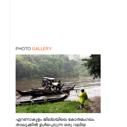
PHOTO
GALLERY
എറണാകുളം ജില്ലയിലെ കോതമംഗലം
താലൂക്കിൽ ഉൾപ്പെടുന്ന ഒരു വലിയ