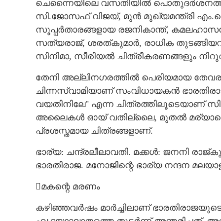
ചെന്നൈയിലെ വസതിയിൽ പൊതുദർശനത്തിനു
സി.ജോസഫ് വിജയ്, മുൻ മുഖ്യമന്ത്രി എം.
സൂപ്പർതാരങ്ങളായ രജനികാന്ത്, കമലഹാ
സത്യരാജ്, ശരത്‌കുമാർ, രാധിക തുടങ്ങിയവ
സിനിമാ, സീരിയൽ ചിത്രീകരണങ്ങളും നിറുത്
തേനി അല്ലിനഗരത്തിൽ പെരിയമായ തേവരുടെ
ചിന്നസ്വാമിയാണ് സംവിധായകൻ ഭാരതിരാജയാ
വയതിനിലേ" എന്ന ചിത്രത്തിലൂടെയാണ് സ
അലൈകൾ ഓയ് വതില്ലൈ, മുതൽ മര്യാദൈ, ക
പ്രശസ്തമായ ചിത്രങ്ങളാണ്.
ഭാര്യ: ചന്ദ്രലീലാവതി. മക്കൾ: ജനനി രാജ
ഭാരതിരാജ. മനോജിന്റെ ഭാര്യ നന്ദന മലയാ
മകന്റെ മരണം
കഴിഞ്ഞവർഷം മാർച്ചിലാണ് ഭാരതിരാജയുടെ