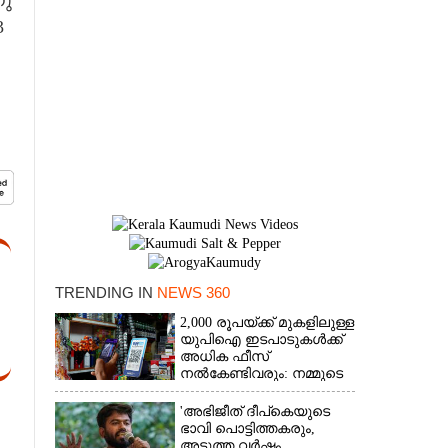
നു
3
TRENDING IN
NEWS 360
2,000 രൂപയ്ക്ക് മുകളിലുള്ള
×
യുപിഐ ഇടപാടുകൾക്ക്
അധിക ഫീസ്
നൽകേണ്ടിവരും: നമ്മുടെ
പോക്കറ്റ് കീറുമോ?
'അഭിജീത് ദീപ്‌കെയുടെ
ഭാവി പൊട്ടിത്തകരും,
അടുത്ത വർഷം