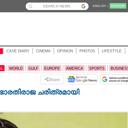
ENGLISH |
KĀZHCHA
CASE DIARY
CINEMA
OPINION
PHOTOS
LIFESTYLE
AL
WORLD
GULF
EUROPE
AMERICA
SPORTS
BUSINES
Share
ഭാരതിരാജ ചരിത്രമായി