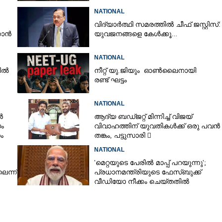
NATIONAL
വിദ്യാർത്ഥി സമരത്തിൽ ചീഫ് ജസ്റ്റിസ്:
്കാൻ
യുവജനങ്ങളെ കേൾക്കൂ...
NATIONAL
രിൽ
നീറ്റ് യു.ജിയും ഓൺലൈനായി
രണ്ട് ഘട്ടം
NATIONAL
ൻ
ആദ്യ ബഡ്ജറ്റ് മിന്നിച്ച് വിജയ്
ം
വിവാഹത്തിന് യുവതികൾക്ക് ഒരു പവൻ
ം
തങ്കം, പട്ടുസാരി 
നവജാതശിശുക്കൾക്ക്
NATIONAL
സ്വർണമോതിരം  വിദ്യാർത്ഥികൾക്ക്
'മെറ്റയുടെ പേരിൽ മാപ്പ് പറയുന്നു';
സൈക്കിൾ
െന്ന്
പ്രധാനമന്ത്രിയുടെ ഫേസ്‌ബുക്ക്
വീഡിയോ നീക്കം ചെയ്തതിൽ
ക്ഷമാപണം