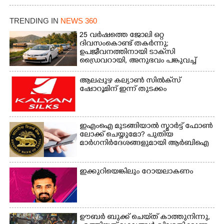
മോഹനൻ നായർ
TRENDING IN
NEWS 360
25 വർഷത്തെ ജോലി ഒറ്റ
ദിവസംകൊണ്ട് തകർന്നു;
ഉപജീവനത്തിനായി ടാക്‌സി
ഡ്രൈവറായി,​ അനുഭവം പങ്കുവച്ച്
യുവതി
ആലപ്പുഴ കല്യാൺ സിൽക്‌സ്
ഷോറൂമിന് ഇന്ന് തുടക്കം
ഇഎംഐ മുടങ്ങിയാൽ സ്മാർട്ട് ഫോൺ
ലോക്ക് ചെയ്യുമോ? പുതിയ
മാർഗനിർദേശങ്ങളുമായി ആർബിഐ
ഇക്കുറിയെങ്കിലും റോയലാകണം
ഊബർ ബുക്ക് ചെയ്‌ത് കാത്തുനിന്നു,​