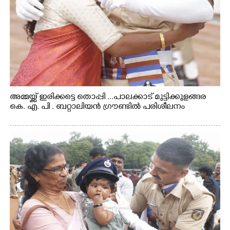
അമ്മയ്ക്ക് ഇരിക്കട്ടെ തൊപ്പി ...പാലക്കാട് മുട്ടിക്കുളങ്ങര
കെ. എ. പി . ബറ്റാലിയൻ ഗ്രൗണ്ടിൽ പരിശീലനം