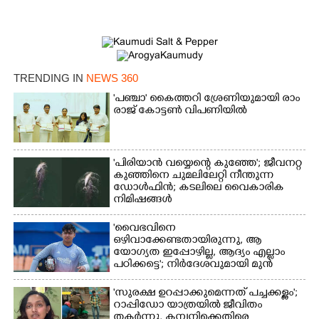
TRENDING IN
NEWS 360
'​പ​ഞ്ചാ​'​ ​കൈ​ത്ത​റി​ ​ശ്രേ​ണി​യു​മാ​യി​ ​രാം​
രാ​ജ് ​കോ​ട്ടൺ വിപണിയിൽ
'പിരിയാൻ വയ്യെന്റെ കുഞ്ഞേ'; ജീവനറ്റ
കുഞ്ഞിനെ ചുമലിലേറ്റി നീന്തുന്ന
ഡോൾഫിൻ; കടലിലെ വൈകാരിക
നിമിഷങ്ങൾ
×
Share this link
'വൈഭവിനെ
ഒഴിവാക്കേണ്ടതായിരുന്നു,​ ആ
യോഗ്യത ഇപ്പോഴില്ല, ആദ്യം എല്ലാം
പഠിക്കട്ടെ'; നിർദേശവുമായി മുൻ
ക്രിക്കറ്റ് താരം
'സുരക്ഷ ഉറപ്പാക്കുമെന്നത് പച്ചക്കള്ളം';
Copy Link
റാപ്പിഡോ യാത്രയിൽ ജീവിതം
തകർന്നു, കമ്പനിക്കെതിരെ