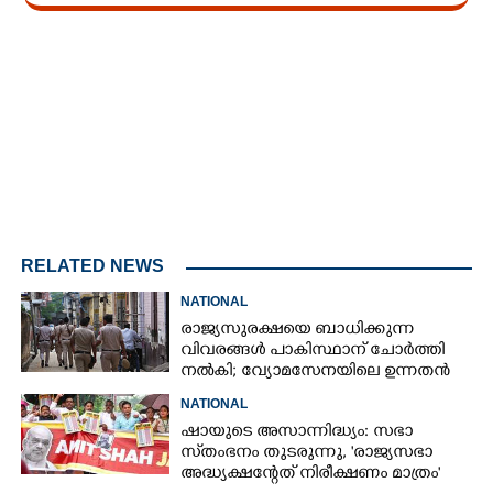
Loaded
:
3.58%
/
Unmute
RELATED NEWS
NATIONAL
രാജ്യസുരക്ഷയെ ബാധിക്കുന്ന
വിവരങ്ങൾ പാകിസ്ഥാന് ചോ‌ർത്തി
നൽകി; വ്യോമസേനയിലെ ഉന്നതൻ
അറസ്റ്റിൽ
NATIONAL
ഷായുടെ അസാന്നിദ്ധ്യം: സഭാ
സ്‌തംഭനം തുടരുന്നു, 'രാജ്യസഭാ
അദ്ധ്യക്ഷന്റേത് നിരീക്ഷണം മാത്രം'