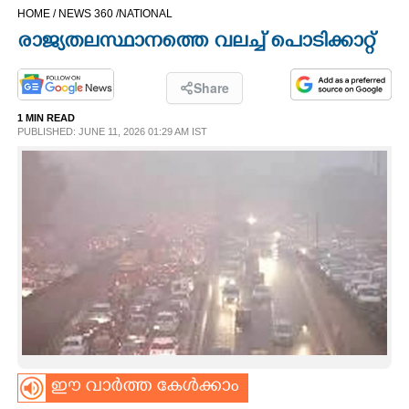
HOME /
NEWS 360 /
NATIONAL
CINEMA
രാജ്യതലസ്ഥാനത്തെ വലച്ച് പൊടിക്കാറ്റ്
OPINION
Share
1 MIN READ
PHOTOS
PUBLISHED: JUNE 11, 2026 01:29 AM IST
LIFESTYLE
SPIRITUAL
INFO+
ART
ഈ വാർത്ത കേൾക്കാം
ASTRO