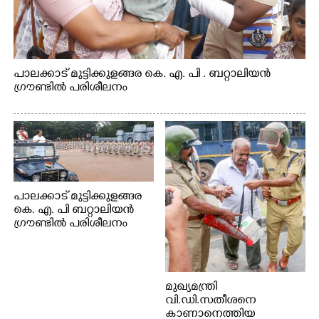
പാലക്കാട് മുട്ടിക്കുളങ്ങര കെ. എ. പി . ബറ്റാലിയൻ
ഗ്രൗണ്ടിൽ പരിശീലനം
പാലക്കാട് മുട്ടിക്കുളങ്ങര
കെ. എ. പി ബറ്റാലിയൻ
ഗ്രൗണ്ടിൽ പരിശീലനം
മുഖ്യമന്ത്രി
വി.ഡി.സതീശനെ
കാണാനെത്തിയ