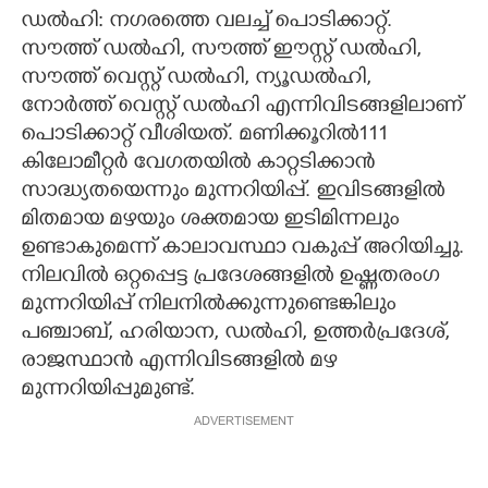
ഡൽഹി: നഗരത്തെ വലച്ച് പൊടിക്കാറ്റ്.
CARTOONS
സൗത്ത് ഡൽഹി, സൗത്ത് ഈസ്റ്റ് ഡൽഹി,
സൗത്ത് വെസ്റ്റ് ഡൽഹി, ന്യൂഡൽഹി,
LITERATURE
നോർത്ത് വെസ്റ്റ് ഡൽഹി എന്നിവിടങ്ങളിലാണ്
പൊടിക്കാറ്റ് വീശിയത്. മണിക്കൂറിൽ111
കിലോമീറ്റർ വേഗതയിൽ കാറ്റടിക്കാൻ
ZOOM
സാദ്ധ്യതയെന്നും മുന്നറിയിപ്പ്. ഇവിടങ്ങളിൽ
മിതമായ മഴയും ശക്തമായ ഇടിമിന്നലും
CONTACT US
ഉണ്ടാകുമെന്ന് കാലാവസ്ഥാ വകുപ്പ് അറിയിച്ചു.
നിലവിൽ ഒറ്റപ്പെട്ട പ്രദേശങ്ങളിൽ ഉഷ്ണതരംഗ
മുന്നറിയിപ്പ് നിലനിൽക്കുന്നുണ്ടെങ്കിലും
പഞ്ചാബ്, ഹരിയാന, ഡൽഹി, ഉത്തർപ്രദേശ്,
രാജസ്ഥാൻ എന്നിവിടങ്ങളിൽ മഴ
മുന്നറിയിപ്പുമുണ്ട്.
ADVERTISEMENT