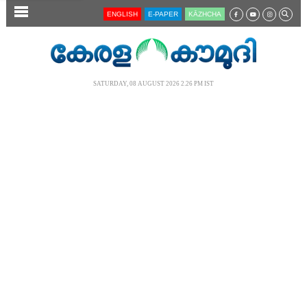
SECTIONS
ENGLISH
E-PAPER
KĀZHCHA
HOME
LATEST
SATURDAY, 08 AUGUST 2026 2.26 PM IST
AUDIO
NOTIFIED NEWS
POLL
KERALA
LOCAL
NEWS 360
CASE DIARY