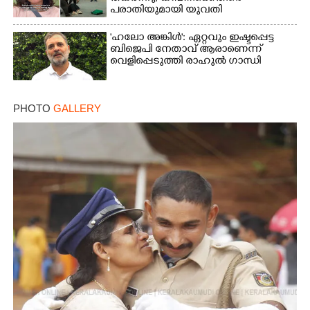
പരാതിയുമായി യുവതി
'ഹലോ അങ്കിൾ': ഏറ്റവും ഇഷ്ടപ്പെട്ട
ബിജെപി നേതാവ് ആരാണെന്ന്
വെളിപ്പെടുത്തി രാഹുൽ ഗാന്ധി
PHOTO
GALLERY