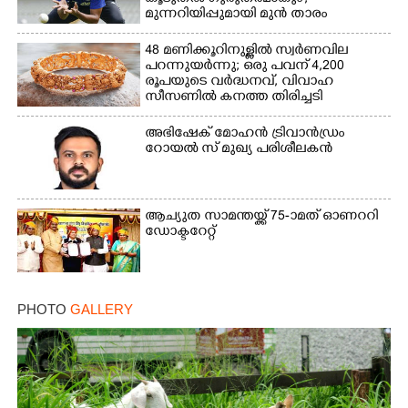
മുന്നറിയിപ്പുമായി മുൻ താരം
48 മണിക്കൂറിനുള്ളിൽ സ്വർണവില
പറന്നുയർന്നു; ഒരു പവന് 4,200
രൂപയുടെ വർദ്ധനവ്, വിവാഹ
സീസണിൽ കനത്ത തിരിച്ചടി
അഭിഷേക് മോഹൻ ട്രിവാൻഡ്രം
റോയൽ സ് മുഖ്യ പരിശീലകൻ
ആച്യുത സാമന്തയ്ക്ക് 75-ാമത് ഓണററി
ഡോക്ടറേറ്റ്
PHOTO
GALLERY