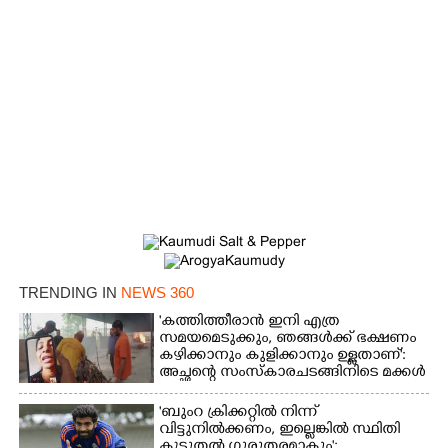
×
Share this link
TRENDING IN
NEWS 360
'കത്തിത്തീരാൻ ഇനി എത്ര
സമയമെടുക്കും, ഞങ്ങൾക്ക് ഭക്ഷണം
കഴിക്കാനും കുളിക്കാനും ഉള്ളതാണ്':
അച്ഛന്റെ സംസ്കാരചടങ്ങിനിടെ മക്കൾ
Copy Link
'ബുംറ ക്രിക്കറ്റിൽ നിന്ന്
വിട്ടുനിൽക്കണം, ഇല്ലെങ്കിൽ സ്ഥിതി
കൂടുതൽ ഗുരുതരമാകും';