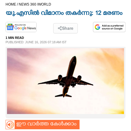
HOME /
NEWS 360 /
WORLD
CINEMA
യു.എസിൽ വിമാനം തകർന്നു: 12 മരണം
OPINION
Share
1 MIN READ
PHOTOS
PUBLISHED: JUNE 16, 2026 07:18 AM IST
LIFESTYLE
SPIRITUAL
INFO+
ART
ഈ വാർത്ത കേൾക്കാം
ASTRO