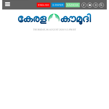
SECTIONS
ENGLISH
E-PAPER
KĀZHCHA
HOME
LATEST
THURSDAY, 06 AUGUST 2026 9.15 PM IST
AUDIO
NOTIFIED NEWS
POLL
KERALA
LOCAL
NEWS 360
CASE DIARY