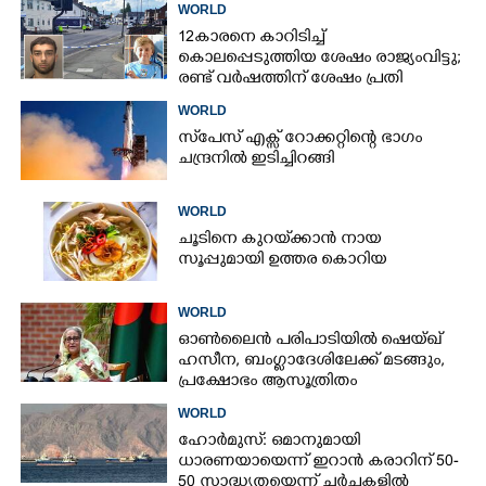
WORLD
12കാരനെ കാറിടിച്ച്
കൊലപ്പെടുത്തിയ ശേഷം രാജ്യംവിട്ടു;
രണ്ട് വർഷത്തിന് ശേഷം പ്രതി
പിടിയിൽ
WORLD
സ്‌പേസ് എക്സ് റോക്കറ്റിന്റെ ഭാഗം
ചന്ദ്രനിൽ ഇടിച്ചിറങ്ങി
WORLD
ചൂടിനെ കുറയ്‌ക്കാൻ നായ
സൂപ്പുമായി ഉത്തര കൊറിയ
WORLD
ഓൺലൈൻ പരിപാടിയിൽ ഷെയ്ഖ്
ഹസീന, ബംഗ്ളാദേശിലേക്ക് മടങ്ങും,
പ്രക്ഷോഭം ആസൂത്രിതം
WORLD
ഹോർമുസ്: ഒമാനുമായി
ധാരണയായെന്ന് ഇറാൻ കരാറിന് 50-
50 സാദ്ധ്യതയെന്ന് ചർച്ചകളിൽ