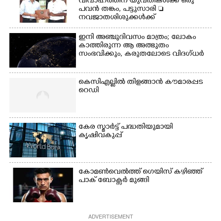
വിവാഹത്തിന് യുവതികൾക്ക് ഒരു
പവൻ തങ്കം, പട്ടുസാരി 
നവജാതശിശുക്കൾക്ക്
സ്വർണമോതിരം  വിദ്യാർത്ഥികൾക്ക്
സൈക്കിൾ
ഇനി അഞ്ചുദിവസം മാത്രം; ലോകം
കാത്തിരുന്ന ആ അത്ഭുതം
സംഭവിക്കും, കരുതലോടെ വിദഗ്ധർ
കെസിഎല്ലിൽ തിളങ്ങാൻ കൗമാരപ്പട
റെഡി
കേര സ്മാർട്ട് പദ്ധതിയുമായി
കൃഷിവകുപ്പ്
കോമൺവെൽത്ത് ഗെയിസ് കഴിഞ്ഞ്
പാക് ബോക്സർ മുങ്ങി
ADVERTISEMENT