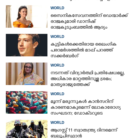
യു.എസിന് പങ്കില്ലെന്ന് ഇറാൻ
WORLD
സൈനികസേവനത്തിന് ഡെന്മാർക്ക്
രാജകുമാരി ഡാനിഷ്
രാജകുടുംബത്തിൽ ആദ്യം
WORLD
കുട്ടികൾക്കെതിരായ ലൈംഗിക
പരാമർശത്തിൽ മാപ്പ് പറഞ്ഞ്
സക്കർബർഗ്
WORLD
നടന്നത് വിദ്യാർത്ഥി പ്രതിഷേധമല്ല,​
അധികാര മാറ്റത്തിനുള്ള ശ്രമം;
മാതൃരാജ്യത്തേക്ക്
മടങ്ങിയെത്തുമെന്ന് ഷെയ്ഖ് ഹസീന
WORLD
മൂന്ന് മരുന്നുകൾ കാൻസറിന്
കാരണമാകുമെന്ന് ലോകാരോഗ്യ
സംഘടന; ഡോക്‌ടറുടെ
നിർദേശമില്ലാതെ നിർത്തരുതെന്ന്
WORLD
മുന്നറിയിപ്പ്
ആഗസ്റ്റ് 11 സ്വാതന്ത്ര്യ ദിനമെന്ന്
ബലൂചിസ്ഥാൻ