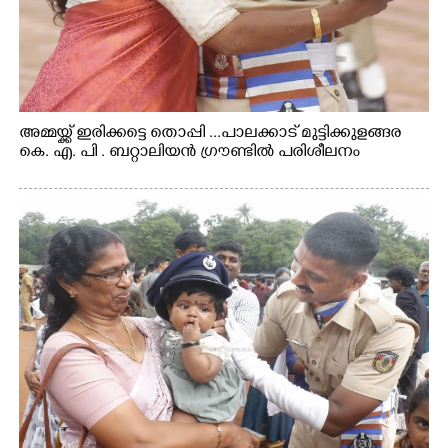
അമ്മയ്ക്ക് ഇരിക്കട്ടെ തൊപ്പി ...പാലക്കാട് മുട്ടിക്കുളങ്ങര
കെ. എ. പി . ബറ്റാലിയൻ ഗ്രൗണ്ടിൽ പരിശീലനം