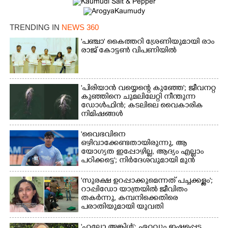
TRENDING IN
NEWS 360
'​പ​ഞ്ചാ​'​ ​കൈ​ത്ത​റി​ ​ശ്രേ​ണി​യു​മാ​യി​ ​രാം​
രാ​ജ് ​കോ​ട്ടൺ വിപണിയിൽ
'പിരിയാൻ വയ്യെന്റെ കുഞ്ഞേ'; ജീവനറ്റ
കുഞ്ഞിനെ ചുമലിലേറ്റി നീന്തുന്ന
ഡോൾഫിൻ; കടലിലെ വൈകാരിക
നിമിഷങ്ങൾ
'വൈഭവിനെ
×
Share this link
ഒഴിവാക്കേണ്ടതായിരുന്നു,​ ആ
യോഗ്യത ഇപ്പോഴില്ല, ആദ്യം എല്ലാം
പഠിക്കട്ടെ'; നിർദേശവുമായി മുൻ
ക്രിക്കറ്റ് താരം
'സുരക്ഷ ഉറപ്പാക്കുമെന്നത് പച്ചക്കള്ളം';
റാപ്പിഡോ യാത്രയിൽ ജീവിതം
തകർന്നു, കമ്പനിക്കെതിരെ
Copy Link
പരാതിയുമായി യുവതി
'ഹലോ അങ്കിൾ': ഏറ്റവും ഇഷ്ടപ്പെട്ട