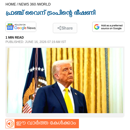
HOME /
NEWS 360 /
WORLD
CINEMA
ഫ്രഞ്ച് വൈന് ട്രംപിന്റെ ഭീഷണി
OPINION
Share
1 MIN READ
PHOTOS
PUBLISHED: JUNE 16, 2026 07:19 AM IST
LIFESTYLE
SPIRITUAL
INFO+
ART
ഈ വാർത്ത കേൾക്കാം
ASTRO