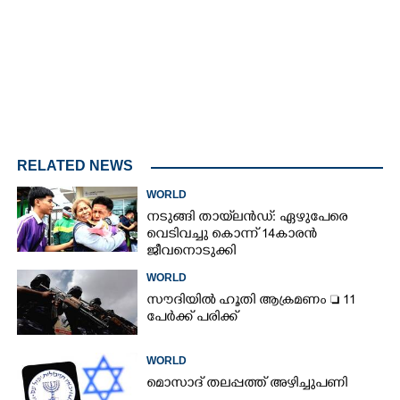
RELATED NEWS
WORLD
നടുങ്ങി തായ്‌ലൻഡ്: ഏഴുപേരെ
വെടിവച്ചു കൊന്ന് 14കാരൻ
ജീവനൊടുക്കി
WORLD
സൗദിയിൽ ഹൂതി ആക്രമണം  11
പേർക്ക് പരിക്ക്
WORLD
മൊസാദ് തലപ്പത്ത് അഴിച്ചുപണി