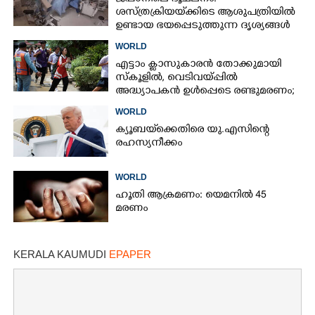
ശസ്ത്രക്രിയ‌യ്‌ക്കി‌ടെ ആശുപത്രിയിൽ
ഉണ്ടായ ഭയപ്പെടുത്തുന്ന ദൃശ്യങ്ങൾ
പുറത്ത്
WORLD
എട്ടാം ക്ളാസുകാരൻ തോക്കുമായി
സ്കൂളിൽ, വെടിവയ്പ്പിൽ
അദ്ധ്യാപകൻ ഉൾപ്പെടെ രണ്ടുമരണം;
15 പേർക്ക് പരിക്ക്
WORLD
ക്യൂബയ്‌ക്കെതിരെ യു.എസിന്റെ
രഹസ്യനീക്കം
WORLD
ഹൂതി ആക്രമണം: യെമനിൽ 45
മരണം
KERALA KAUMUDI
EPAPER