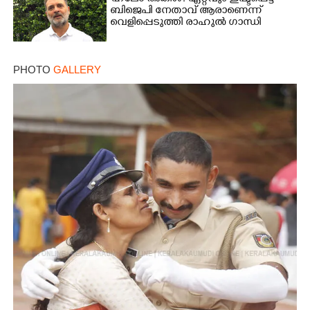
ബിജെപി നേതാവ് ആരാണെന്ന്
വെളിപ്പെടുത്തി രാഹുൽ ഗാന്ധി
PHOTO
GALLERY