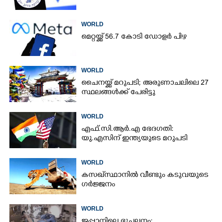
WORLD
മെറ്റയ്ക്ക് 56.7 കോടി ഡോളർ പിഴ
WORLD
ചൈനയ്ക്ക് മറുപടി; അരുണാചലിലെ 27
സ്ഥലങ്ങൾക്ക് പേരിട്ടു
WORLD
എഫ്.സി.ആർ.എ ഭേദഗതി:
യു.എസിന് ഇന്ത്യയുടെ മറുപടി
WORLD
കസഖ്‌സ്ഥാനിൽ വീണ്ടും കടുവയുടെ
ഗർജ്ജനം
WORLD
ജപ്പാനിലെ ഭൂചലനം: