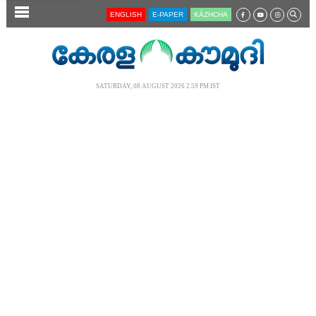
SECTIONS
ENGLISH
E-PAPER
KĀZHCHA
HOME
LATEST
SATURDAY, 08 AUGUST 2026 2.59 PM IST
AUDIO
NOTIFIED NEWS
POLL
KERALA
LOCAL
NEWS 360
CASE DIARY