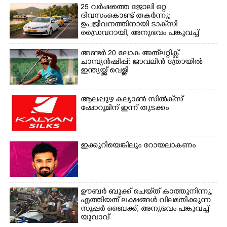
25 വർഷത്തെ ജോലി ഒറ്റ
ദിവസംകൊണ്ട് തകർന്നു;
ഉപജീവനത്തിനായി ടാക്‌സി
ഡ്രൈവറായി,​ അനുഭവം പങ്കുവച്ച്
യുവതി
അണ്ടർ 20 ലോക അത്‌ലറ്റിക്സ്
ചാമ്പ്യൻഷിപ്പ്; ജാവലിൻ ത്രോയിൽ
ഇന്ത്യയ്ക്ക് വെള്ളി
ആലപ്പുഴ കല്യാൺ സിൽക്‌സ്
ഷോറൂമിന് ഇന്ന് തുടക്കം
ഇക്കുറിയെങ്കിലും റോയലാകണം
ഊബർ ബുക്ക് ചെയ്‌ത് കാത്തുനിന്നു,​
എത്തിയത് ലക്ഷങ്ങൾ വിലമതിക്കുന്ന
സൂപ്പർ ബൈക്ക്,​ അനുഭവം പങ്കുവച്ച്
യുവാവ്