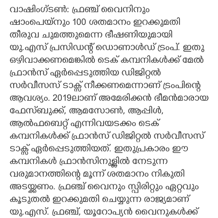
വാഷിംഗ്ടൺ: ഫ്രഞ്ച് വൈനിനും
CARTOONS
ഷാംപെയ്നും 100 ശതമാനം ഇറക്കുമതി
തീരുവ ചുമത്തുമെന്ന ഭീഷണിയുമായി
LITERATURE
യു.എസ് പ്രസിഡന്റ് ഡൊണാൾഡ് ട്രംപ്. ഇതു
ഒഴിവാക്കണമെങ്കിൽ ടെക് കമ്പനികൾക്ക് മേൽ
ഫ്രാൻസ് ഏർപ്പെടുത്തിയ ഡിജിറ്റൽ
ZOOM
സർവീസസ് ടാക്സ് നീക്കണമെന്നാണ് ട്രംപിന്റെ
ആവശ്യം. 2019ലാണ് അമേരിക്കൻ ഭീമൻമാരായ
CONTACT US
ഫേസ്ബുക്ക്, ആമസോൺ, ആപ്പിൾ,
ആൽഫബെറ്റ് എന്നിവയടക്കം ടെക്
കമ്പനികൾക്ക് ഫ്രാൻസ് ഡിജിറ്റൽ സർവീസസ്
ടാക്സ് ഏർപ്പെടുത്തിയത്. ഇതുപ്രകാരം ഈ
കമ്പനികൾ ഫ്രാൻസിനുള്ളിൽ നേടുന്ന
വരുമാനത്തിന്റെ മൂന്ന് ശതമാനം നികുതി
അടയ്ക്കണം. ഫ്രഞ്ച് വൈനും സ്പിരിറ്റും ഏറ്റവും
കൂടുതൽ ഇറക്കുമതി ചെയ്യുന്ന രാജ്യമാണ്
യു.എസ്. ഫ്രഞ്ച്, യൂറോപ്യൻ വൈനുകൾക്ക്