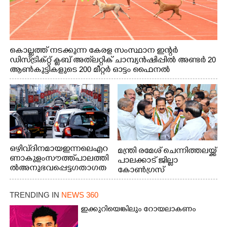
കൊല്ലത്ത് നടക്കുന്ന കേരള സംസ്ഥാന ഇന്റർ
ഡിസ്ട്രിക്റ്റ് ക്ലബ് അത്‌ലറ്റിക് ചാമ്പ്യൻഷിപ്പിൽ അണ്ടർ 20
ആൺകുട്ടികളുടെ 200 മീറ്റർ ഓട്ടം ഫൈനൽ
മത്സരത്തിനിടെ സിന്തറ്റിക് ട്രാക്കിന് കുറുകെ ഓടുന്ന
നായകൾ.
ഒഴിവ് ദിനമായ ഇന്നലെ എറ
മന്ത്രി രമേശ് ചെന്നിത്തലയ്ക്ക്
ണാകുളം സൗത്ത് പാലത്തി
പാലക്കാട് ജില്ലാ
ൽ അനുഭവപ്പെട്ട ഗതാഗത
കോൺഗ്രസ്
ക്കുരുക്ക്
TRENDING IN
NEWS 360
ഇക്കുറിയെങ്കിലും റോയലാകണം