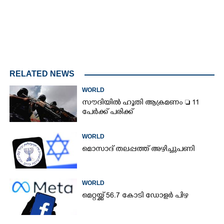
RELATED NEWS
WORLD
സൗദിയിൽ ഹൂതി ആക്രമണം  11
പേർക്ക് പരിക്ക്
WORLD
മൊസാദ് തലപ്പത്ത് അഴിച്ചുപണി
WORLD
മെറ്റയ്ക്ക് 56.7 കോടി ഡോളർ പിഴ