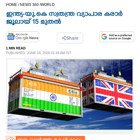
HOME /
NEWS 360 /
WORLD
CINEMA
ഇന്ത്യ-യു.കെ സ്വതന്ത്ര വ്യാപാര കരാർ
ജൂലായ് 15 മുതൽ
OPINION
Share
PHOTOS
1 MIN READ
PUBLISHED: JUNE 18, 2026 01:44 AM IST
LIFESTYLE
SPIRITUAL
INFO+
ART
ASTRO