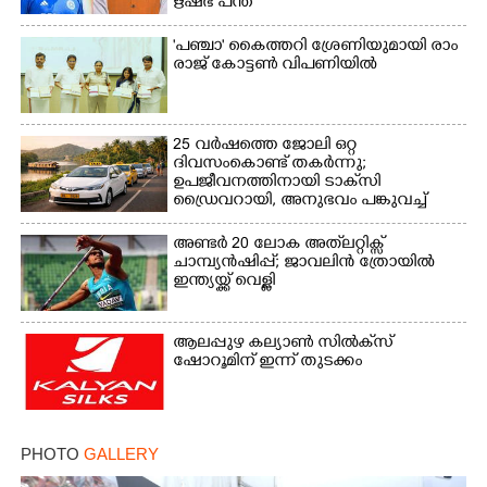
ഋഷഭ് പന്ത്
'​പ​ഞ്ചാ​'​ ​കൈ​ത്ത​റി​ ​ശ്രേ​ണി​യു​മാ​യി​ ​രാം​
രാ​ജ് ​കോ​ട്ടൺ വിപണിയിൽ
25 വർഷത്തെ ജോലി ഒറ്റ
ദിവസംകൊണ്ട് തകർന്നു;
ഉപജീവനത്തിനായി ടാക്‌സി
ഡ്രൈവറായി,​ അനുഭവം പങ്കുവച്ച്
യുവതി
അണ്ടർ 20 ലോക അത്‌ലറ്റിക്സ്
ചാമ്പ്യൻഷിപ്പ്; ജാവലിൻ ത്രോയിൽ
ഇന്ത്യയ്ക്ക് വെള്ളി
ആലപ്പുഴ കല്യാൺ സിൽക്‌സ്
ഷോറൂമിന് ഇന്ന് തുടക്കം
PHOTO
GALLERY