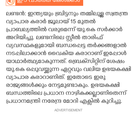
ഈ വാർത്ത കേൾക്കാം
CARTOONS
ലണ്ടൻ: ഇന്ത്യയും ബ്രിട്ടനും തമ്മിലുള്ള സ്വതന്ത്ര
വ്യാപാര കരാർ ജൂലായ് 15 മുതൽ
LITERATURE
പ്രാബല്യത്തിൽ വരുമെന്ന് യു.കെ സർക്കാർ
അറിയിച്ചു. ലണ്ടനിലെ സ്റ്റീൽ താരിഫ്
വ്യവസ്ഥകളുമായി ബന്ധപ്പെട്ട തർക്കങ്ങളാൽ
ZOOM
നടപ്പിലാക്കാൻ വൈകിയ കരാറാണ് ഇപ്പോൾ
യാഥാർത്ഥ്യമാകുന്നത്. ബ്രെക്‌സിറ്റിന് ശേഷം
CONTACT US
യു.കെ ഒപ്പുവയ്ക്കുന്ന ഏറ്റവും വലിയ ഉഭയകക്ഷി
വ്യാപാര കരാറാണിത്. ഇതോടെ ഇരു
രാജ്യങ്ങൾക്കും നേട്ടമുണ്ടാകും. ഉഭയകക്ഷി
ബന്ധത്തിലെ പ്രധാന നാഴികക്കല്ലാണിതെന്ന്
പ്രധാനമന്ത്രി നരേന്ദ്ര മോദി എക്സിൽ കുറിച്ചു.
ADVERTISEMENT