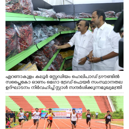
എറണാകുളം കലൂർ സ്റ്റേഡിയം ഹെലിപാഡ് ഗ്രൗണ്ടിൽ
സപ്ളൈകോ ഓണം മെഗാ ട്രേഡ് ഫെയർ സംസ്ഥാനതല
ഉദ്ഘാടനം നിർവഹിച്ച് സ്റ്റാൾ സന്ദർശിക്കുന്ന മുഖ്യമന്ത്രി
വി.ഡി. സതീശൻ. മന്ത്രി അനൂപ് ജേക്കബ് സമീപം