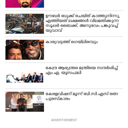
ഊബർ ബുക്ക് ചെയ്‌ത് കാത്തുനിന്നു,​
എത്തിയത് ലക്ഷങ്ങൾ വിലമതിക്കുന്ന
സൂപ്പർ ബൈക്ക്,​ അനുഭവം പങ്കുവച്ച്
യുവാവ്
കാര്യവട്ടത്ത് ഗെയ്‌ലിരമ്പും
കേന്ദ്ര ആഭ്യന്ത്രര മന്ത്രിയെ സന്ദർശിച്ച്
എം.എ. യൂസഫലി
കേരളവിഷന് മൂന്ന് ബി.സി.എസ് രത്ന
പുരസ്‌കാരം
ADVERTISEMENT