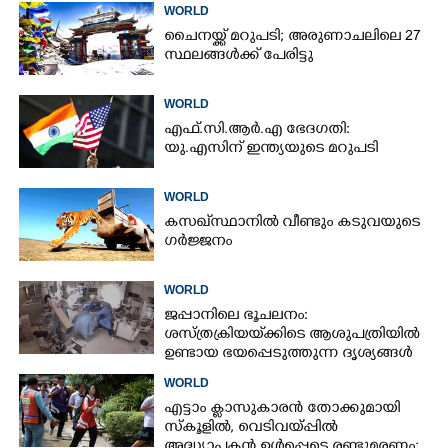
WORLD
ചൈനയ്ക്ക് മറുപടി; അരുണാചലിലെ 27
സ്ഥലങ്ങൾക്ക് പേരിട്ടു
WORLD
എഫ്.സി.ആർ.എ ഭേദഗതി:
യു.എസിന് ഇന്ത്യയുടെ മറുപടി
WORLD
കസഖ്‌സ്ഥാനിൽ വീണ്ടും കടുവയുടെ
ഗർജ്ജനം
WORLD
ജപ്പാനിലെ ഭൂചലനം:
ശസ്ത്രക്രിയ‌യ്‌ക്കി‌ടെ ആശുപത്രിയിൽ
ഉണ്ടായ ഭയപ്പെടുത്തുന്ന ദൃശ്യങ്ങൾ
പുറത്ത്
WORLD
എട്ടാം ക്ളാസുകാരൻ തോക്കുമായി
സ്കൂളിൽ, വെടിവയ്പ്പിൽ
അദ്ധ്യാപകൻ ഉൾപ്പെടെ രണ്ടുമരണം;