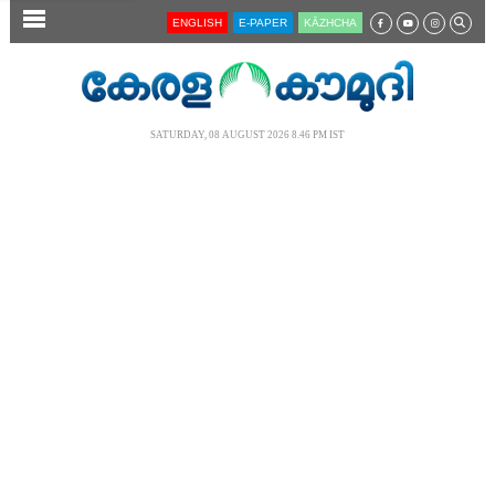
SECTIONS
ENGLISH
E-PAPER
KĀZHCHA
HOME
LATEST
SATURDAY, 08 AUGUST 2026 8.46 PM IST
AUDIO
NOTIFIED NEWS
POLL
KERALA
LOCAL
NEWS 360
CASE DIARY