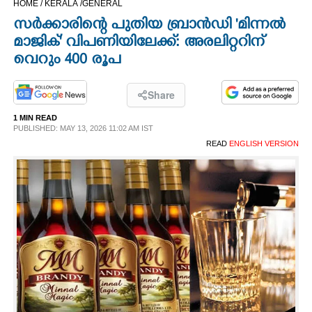
HOME /
KERALA /
GENERAL
CINEMA
സർക്കാരിന്റെ പുതിയ ബ്രാൻഡി 'മിന്നൽ
മാജിക്' വിപണിയിലേക്ക്: അരലിറ്ററിന്
OPINION
വെറും 400 രൂപ
PHOTOS
Share
1 MIN READ
PUBLISHED: MAY 13, 2026 11:02 AM IST
LIFESTYLE
READ
ENGLISH VERSION
SPIRITUAL
INFO+
ART
ASTRO