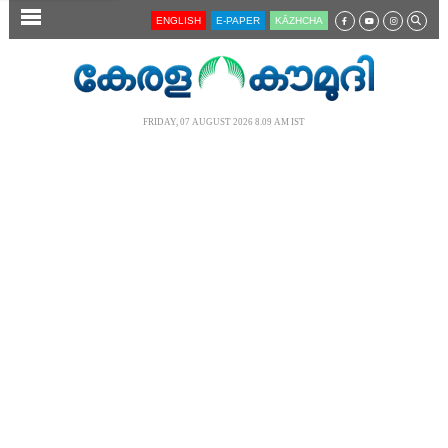
SECTIONS
ENGLISH
E-PAPER
KĀZHCHA
HOME
LATEST
FRIDAY, 07 AUGUST 2026 8.09 AM IST
AUDIO
NOTIFIED NEWS
POLL
KERALA
LOCAL
NEWS 360
CASE DIARY