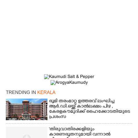
Copy Link
TRENDING IN
KERALA
ഭൂമി തരംമാറ്റ ഉത്തരവ് ലംഘിച്ച
ആർ.ഡി.ഒയ്ക്ക് കാൽലക്ഷം പിഴ ,​
കേരളകൗമുദിക്ക് ഹൈക്കോടതിയുടെ
പ്രശംസ
'തിരുവാതിരക്കളിയും
കാരണഭൂതനുമായി വന്നാൽ