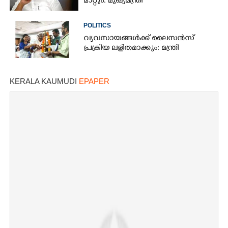
മാറ്റും: മുഖ്യമന്ത്രി
POLITICS
വ്യവസായങ്ങൾക്ക് ലൈസൻസ്
പ്രക്രിയ ലളിതമാക്കും: മന്ത്രി
KERALA KAUMUDI
EPAPER