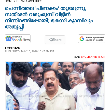
HOME /
KERALA /
POLITICS
CINEMA
ചെന്നിത്തല 'പിണക്കം' തുടരുന്നു,
സതീശൻ വരുംമുമ്പ് വീട്ടിൽ
OPINION
നിന്നിറങ്ങിപ്പോയി; കെസി ക്യാമ്പിലും
അതൃപ്തി
PHOTOS
Share
LIFESTYLE
1 MIN READ
PUBLISHED: MAY 15, 2026 10:47 AM IST
READ
ENGLISH VERSION
SPIRITUAL
INFO+
ART
ASTRO