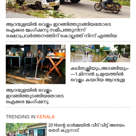
ആറന്മുളയിൽ വെള്ളം ഇറങ്ങിത്തുടങ്ങിയതോടെ
ഐക്കര ജംഗ്ഷനു സമീപത്തുനിന്ന്
രക്ഷാപ്രവർത്തനത്തിന് കൊല്ലത്ത് നിന്ന് എത്തിയ
ബോട്ടുകൾ തിരികെക്കൊണ്ടുപോകുന്നു.
കലിതുള്ളിയും,അടങ്ങിയും-
---1.മിന്നൽ പ്രളയത്തിൽ
വെള്ളം കയറിയ ആറന്മുള
പെട്രോൾ പമ്പിന്
ആറന്മുളയിൽ വെള്ളം
സമീപത്തെ റോ‌ഡ് രണ്ടാം
ഇറങ്ങിത്തുടങ്ങിയതോടെ
തീയതിയിലെ
ഐക്കര ജംഗ്ഷനു
കാഴ്ച.2.വെള്ളം
സമീപം ആറന്മുള
ഇറങ്ങിപ്പോൾ
കിടങ്ങന്നൂർ റോഡിന്
ഇന്നലെത്തെ
TRENDING IN
KERALA
സമീപം പ്രവർത്തിക്കു
കാഴ്ച.രക്ഷാപ്രവർത്തന
ആറന്മുള തട്ടുകട കഴുകി
2018ന്റെ ഓർമ്മയിൽ വീട് വിട്ട് അഭയം
ത്തിന് ഓച്ചിറ അഴിക്കലിൽ
വൃത്തിയാക്കുന്നു.
തേടി കുട്ടനാട്
നിന്ന്എത്തിച്ച ബോട്ടും.