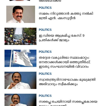
അംബേദ്ക്കർ
POLITICS
സമരം നിറുത്താൻ കത്തു നൽകി
മന്ത്രി എൻ. ഷംസുദ്ദീൻ
POLITICS
ഇ.ഡിയെ ആക്രമിച്ച കേസ്: 9
പ്രതികൾക്ക് ജാമ്യം
POLITICS
തദ്ദേശ വകുപ്പിലെ സ്ഥലംമാറ്റം:
നേതാക്കൾക്കായി ഒത്തുതീർപ്പ്;
ഇടതു സംഘടനയിൽ വിവാദം
POLITICS
സ്വാതന്ത്ര്യദിനാഘോഷം മുഖ്യമന്ത്രി
അഭിവാദ്യം സ്വീകരിക്കും
POLITICS
സപ്ലൈ ചെയിനായി സപ്ലൈകോയെ