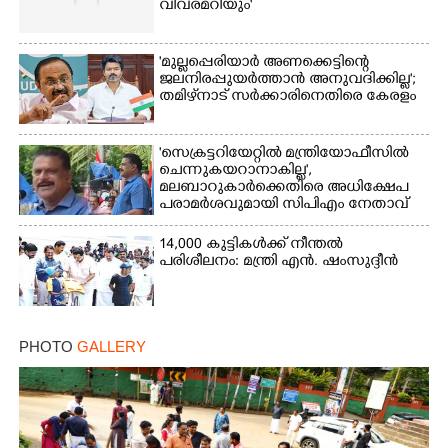
വിവരമറിയും '
'മുല്ലപ്പെരിയാർ അണക്കെട്ടിന്റെ
ജലനിരപ്പുയർത്താൻ അനുവദിക്കില്ല';
തമിഴ്‌നാട് സർക്കാരിനെതിരെ കേരളം
'സെക്രട്ടറിയേറ്റിൽ മന്ത്രിയോഫീസിൽ
ചെന്നുകയറാനാകില്ല',
മലബാറുകാർക്കെതിരെ അധിക്ഷേപ
പരാമർശവുമായി സിപിഎം നേതാവ്‌
14,000 കുട്ടികൾക്ക് നീന്തൽ
പരിശീലനം: മന്ത്രി എൻ. ഷംസുദ്ദീൻ
PHOTO
GALLERY