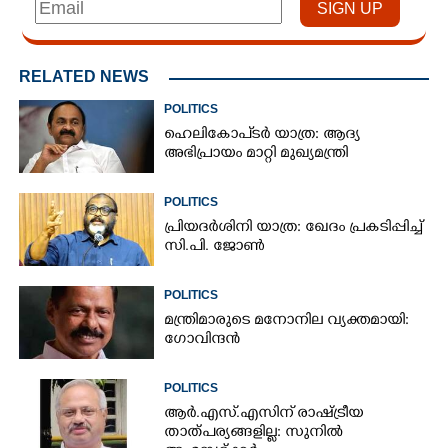
RELATED NEWS
POLITICS
ഹെലികോപ്ടർ യാത്ര: ആദ്യ
അഭിപ്രായം മാറ്റി മുഖ്യമന്ത്രി
POLITICS
പ്രിയദർശിനി യാത്ര: ഖേദം പ്രകടിപ്പിച്ച്
സി.പി. ജോൺ
POLITICS
മന്ത്രിമാരുടെ മനോനില വ്യക്തമായി:
ഗോവിന്ദൻ
POLITICS
ആർ.എസ്.എസിന് രാഷ്ട്രീയ
താത്പര്യങ്ങളില്ല: സുനിൽ