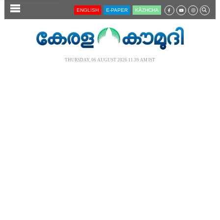
SECTIONS
ENGLISH
E-PAPER
KĀZHCHA
HOME
LATEST
THURSDAY, 06 AUGUST 2026 11.39 AM IST
AUDIO
NOTIFIED NEWS
POLL
KERALA
LOCAL
NEWS 360
CASE DIARY