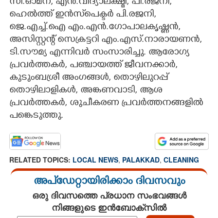
സി.ഓമന, എൻ.വിദ്യാലക്ഷ്മി, പി.രജനി,
ഹെൽത്ത് ഇൻസ്‌പെക്ടർ പി.രജനി,
ജെ.എച്ച്.ഐ എം.എൻ.ഗോപാലകൃഷ്ണൻ,
അസിസ്റ്റന്റ് സെക്രട്ടറി എം.എസ്.നാരായണൻ,
ടി.സൗമ്യ എന്നിവർ സംസാരിച്ചു. ആരോഗ്യ
പ്രവർത്തകർ, പഞ്ചായത്ത് ജീവനക്കാർ,
കുടുംബശ്രീ അംഗങ്ങൾ, തൊഴിലുറപ്പ്
തൊഴിലാളികൾ, അങ്കണവാടി, ആശ
പ്രവർത്തകർ, ശുചീകരണ പ്രവർത്തനങ്ങളിൽ
പങ്കെടുത്തു.
RELATED TOPICS:
LOCAL NEWS
,
PALAKKAD
,
CLEANING
അപ്ഡേറ്റായിരിക്കാം ദിവസവും
ഒരു ദിവസത്തെ പ്രധാന സംഭവങ്ങൾ
നിങ്ങളുടെ ഇൻബോക്സിൽ