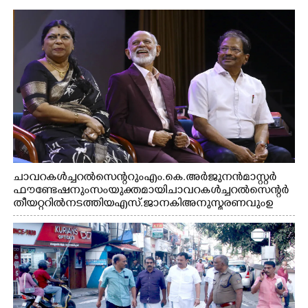
ചാവറ കൾച്ചറൽ സെന്ററും എം.കെ. അർജുനൻ മാസ്റ്റർ
ഫൗണ്ടേഷനും സംയുക്തമായി ചാവറ കൾച്ചറൽ സെന്റർ
തീയറ്ററിൽ നടത്തിയ എസ്. ജാനകി അനുസ്മരണവും ഉ
ദ്ഘാടനം ചെയ്യാനെത്തിയ സംഗീത സംവിധായകൻ ജെറി
അമൽദേവ്, ഗായിക ജെൻസി, എം.കെ. അർജുനൻ
ഫൗണ്ടേഷൻ ചെയർമാൻ ഡോ. രാധാകൃഷ്ണൻ എന്നിവർ