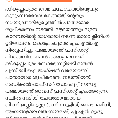
ശ്രീകൃഷ്ണപുരം: ഗ്രാമ പഞ്ചായത്തിന്റെയും
CARTOONS
കുടുംബാരോഗ്യ കേന്ദ്രത്തിന്റെയും
സംയുക്താഭിമുഖ്യത്തിൽ പാതയോര
LITERATURE
ശുചീകരണം നടത്തി. മഴയെത്തും മുമ്പേ
കാമ്പെയിന്റെ ഭാഗമായി നടന്ന മെഗാ ക്ലിനിംഗ്
ZOOM
ഉദ്ഘാടനം കെ.പ്രേംകുമാർ എം.എൽ.എ
നിർവ്വഹിച്ചു. പഞ്ചായത്ത് പ്രസിഡന്റ്
CONTACT US
പി.അരവിന്ദാക്ഷൻ അദ്ധ്യക്ഷനായി.
ശ്രീകൃഷ്ണപുരം സൊസൈറ്റിപ്പടി മുതൽ
എസ്.ബി.ഐ ജംഗ്ഷൻ വരെയാണ്
പാതയോര ശുചീകരണം നടത്തിയത്.
മെഡിക്കൽ ഓഫീസർ ഡോ.എച്ച്.സന്ധ്യ,
പഞ്ചായത്ത് വൈസ് പ്രസിഡന്റ് എം.അരുണ,
സ്ഥിരം സമിതി ചെയർമാന്മാരായ
വി.സി.ഉണ്ണികൃഷ്ണൻ, സി.സുജിത്, കെ.കെ.ലിനി,
അംഗങ്ങളായ ലത സുരേഷ്, എ.എൻ.ദൃശ്യ,