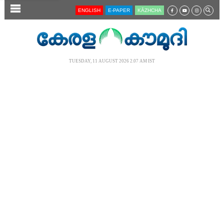
SECTIONS
ENGLISH
E-PAPER
KĀZHCHA
HOME
LATEST
TUESDAY, 11 AUGUST 2026 2.07 AM IST
AUDIO
NOTIFIED NEWS
POLL
KERALA
LOCAL
NEWS 360
CASE DIARY