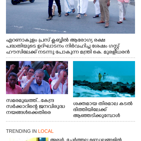
എറണാകുളം പ്രസ് ക്ലബ്ബിൽ ആരോഗ്യ രക്ഷ
പദ്ധതിയുടെ ഉദ്‌ഘാടനം നിർവഹിച്ച ശേഷം ഗസ്റ്റ്
ഹൗസിലേക്ക് നടന്നു പോകുന്ന മന്ത്രി കെ. മുരളീധരൻ
സമരമുഖത്ത്...കേന്ദ്ര
ശക്തമായ തിരമാല കടൽ
സർക്കാറിന്റെ ജനവിരുദ്ധ
ഭിത്തിയിലേക്ക്
നയങ്ങൾക്കെതിരെ
ആഞ്ഞടിക്കുമ്പോൾ
എറണാകുളം ബോട്ട് ജെട്ടി
അപകടകരമായ രീതിയിൽ
ബി.എസ്.എൻ.എൽ
മീൻ പിടിക്കുന്ന
ഓഫീസിനു മുന്നിൽ
TRENDING IN
LOCAL
യുവാക്കൾ. ഞാറയ്ക്കൽ
കർഷക തൊഴിലാളി
ബീച്ചിൽ നിന്നുള്ള കാഴ്ച്ച
അരൂർ,​ ചേർത്തല മണ്ഡലങ്ങളിൽ