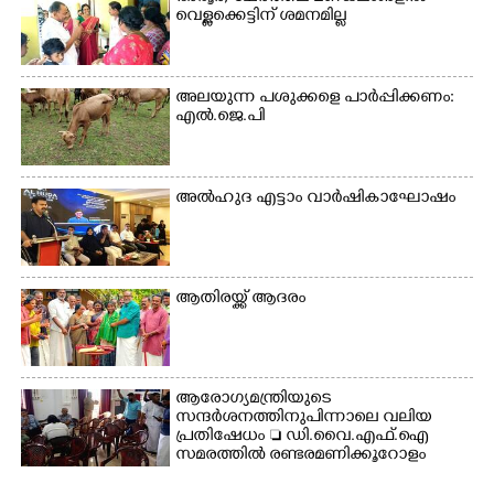
സംയുക്ത സമര സമിതി
വെള്ളക്കെട്ടിന് ശമനമില്ല
സംഘടിപ്പിച്ച ജയിൽ
നിറയ്ക്കൽ സമരത്തിൽ
പങ്കെടുത്തുകൊണ്ട്
മുദ്രാവാക്യം വിളിക്കുന്ന
അലയുന്ന പശുക്കളെ പാർപ്പിക്കണം:
മുൻ മന്ത്രി എസ്. ശർമ്മ
എൽ.ജെ.പി
അൽഹുദ എട്ടാം വാർഷികാഘോഷം
ആതിരയ്ക്ക് ആദരം
ആരോഗ്യമന്ത്രിയുടെ
സന്ദർശനത്തിനുപിന്നാലെ വലിയ
പ്രതിഷേധം  ഡി.വൈ.എഫ്.ഐ
സമരത്തിൽ രണ്ടരമണിക്കൂറോളം
ജില്ലാആശുപത്രി സ്തംഭിച്ചു