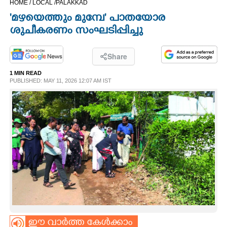
HOME /
LOCAL /
PALAKKAD
CINEMA
'മഴയെത്തും മുമ്പേ' പാതയോര
ശുചീകരണം സംഘടിപ്പിച്ചു
OPINION
Share
PHOTOS
1 MIN READ
PUBLISHED: MAY 11, 2026 12:07 AM IST
LIFESTYLE
SPIRITUAL
INFO+
ART
ASTRO
ഈ വാർത്ത കേൾക്കാം