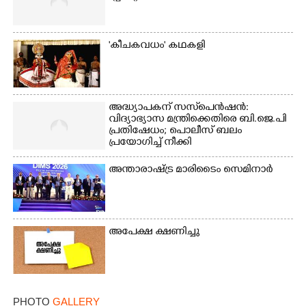
Copy Link
'കീചകവധം' കഥകളി
അദ്ധ്യാപകന് സസ്‌പെൻഷൻ:
വിദ്യാഭ്യാസ മന്ത്രിക്കെതിരെ ബി.ജെ.പി
പ്രതിഷേധം; പൊലീസ് ബലം
പ്രയോഗിച്ച് നീക്കി
അന്താരാഷ്ട്ര മാരിടൈം സെമിനാർ
അപേക്ഷ ക്ഷണിച്ചു
PHOTO
GALLERY