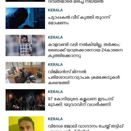
ദമ്പതിമാരെ മരിച്ച നിലയിൽ
കണ്ടെത്തി
KERALA
പട്ടാപ്പകൽ വീട് കുത്തി തുറന്ന്
മോഷണം
KERALA
കാളവണ്ടി വഴി നൽകിയില്ല, തർക്കം;
ബൈക്ക് യാത്രക്കാരനായ 24കാരനെ
കുത്തിക്കൊന്നു
KERALA
വിജിലൻസ് മിന്നൽ
പരിശോധന; വ്യാപക ക്രമക്കേടുകൾ
കണ്ടെത്തി
KERALA
97 കോടിയുടെ കള്ളപ്പണ ഇടപാട്
മുടക്കി; യുവാവിന് വധഭീഷണി
KERALA
വിദേശ ജോലി വാഗ്ദാനം ചെയ്ത് തട്ടിപ്പ്