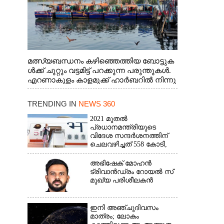
മത്സ്യബന്ധനം കഴിഞ്ഞെത്തിയ ബോട്ടുക
ൾക്ക് ചുറ്റും വട്ടമിട്ട് പറക്കുന്ന പരുന്തുകൾ.
എറണാകുളം കാളമുക്ക് ഹാർബറിൽ നിന്നു
ള്ള കാഴ്ച
TRENDING IN
NEWS 360
2021 മുതൽ
പ്രധാനമന്ത്രിയുടെ
വിദേശ സന്ദർശനത്തിന്
ചെലവഴിച്ചത് 558 കോടി,
രാജ്യത്തെത്തിയത് 381.8
ബില്യൺ ഡോളറിന്റെ
അഭിഷേക് മോഹൻ
നിക്ഷേപം
ട്രിവാൻഡ്രം റോയൽ സ്
മുഖ്യ പരിശീലകൻ
ഇനി അഞ്ചുദിവസം
മാത്രം; ലോകം