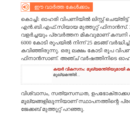
ഈ വാർത്ത കേൾക്കാം
CARTOONS
കൊച്ചി: ഓഹരി വിപണിയിൽ ലിസ്റ്റ് ചെയ്തിട
എൻ.ബി.എഫ്‌.സിയായ മുത്തൂറ്റ് ഫിനാൻസ്. 2
LITERATURE
വളർച്ചയും പ്രവർത്തന മികവുമാണ് കമ്പനി 
6000 കോടി രൂപയിൽ നിന്ന് 25 മടങ്ങ് വർദ്ധി
ZOOM
കവിഞ്ഞിരുന്നു. ഒരു ലക്ഷം കോടി രൂപ വിപണ
ഫിനാൻസാണ്. അഞ്ച് വർഷത്തിനിടെ ഓഹരി 
CONTACT US
കയർ വികസനം: മുഖ്യമന്ത്രിയുമായി കയറ
മുഖ്യമന്ത്രി...
വിശ്വാസം, സത്യസന്ധത, ഉപഭോക്താക്കൾ
മൂല്യങ്ങളിലൂന്നിയാണ് സ്ഥാപനത്തിന്റെ പ്
ജേക്കബ് മുത്തൂറ്റ് പറഞ്ഞു.