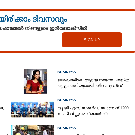
യിരിക്കാം ദിവസവും
 സംഭവങ്ങൾ നിങ്ങളുടെ ഇൻബോക്സിൽ
BUSINESS
ലോകത്തിലെ ആദ്യ നാനോ പായ്ക്ക്
പുട്ടുപൊടിയുമായി ഫിറ ഫുഡ്‌സ്
BUSINESS
ല,
യു.​ജി.​എ​സ് ​ഗോ​ൾ​ഡ് ​ലോണിന് 1200​ ​
കോ​ടി​ ​വി​റ്റു​വ​ര​വ് ​ല​ക്ഷ്യ​ം
BUSINESS