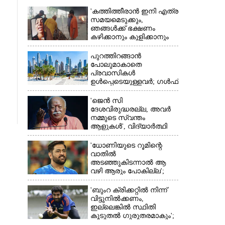
'കത്തിത്തീരാൻ ഇനി എത്ര
സമയമെടുക്കും,
ഞങ്ങൾക്ക് ഭക്ഷണം
കഴിക്കാനും കുളിക്കാനും
ഉള്ളതാണ്': അച്ഛന്റെ
സംസ്കാരചടങ്ങിനിടെ
പുറത്തിറങ്ങാൻ
മക്കൾ
പോലുമാകാതെ
പ്രവാസികൾ
ഉൾപ്പെടെയുള്ളവർ; ഗൾഫ്
×
രാജ്യത്ത് സ്ഥിതി രൂക്ഷം
'ജെൻ സി
ദേശവിരുദ്ധരല്ല, അവർ
നമ്മുടെ സ്വന്തം
ആളുകൾ', വിദ്യാർത്ഥി
പ്രക്ഷോഭത്തെ പിന്തുണച്ച്
ആർഎസ്‌എസ് മേധാവി
'ധോണിയുടെ റൂമിന്റെ
വാതിൽ
അടഞ്ഞുകിടന്നാൽ ആ
വഴി ആരും പോകില്ല';
കാരണം വെളിപ്പെടുത്തി
മുൻ താരം
'ബുംറ ക്രിക്കറ്റിൽ നിന്ന്
വിട്ടുനിൽക്കണം,
ഇല്ലെങ്കിൽ സ്ഥിതി
കൂടുതൽ ഗുരുതരമാകും';
മുന്നറിയിപ്പുമായി മുൻ