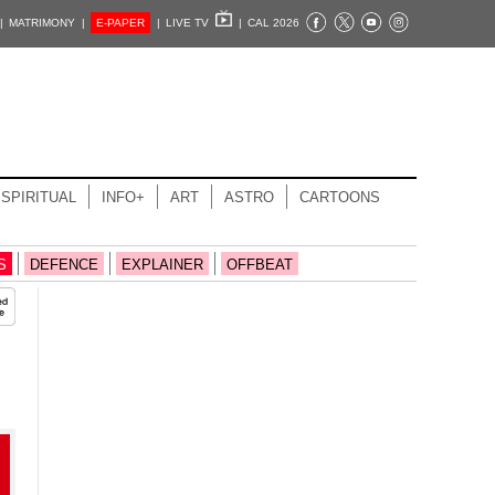
|
MATRIMONY |
E-PAPER
|
LIVE TV
|
CAL 2026
SPIRITUAL
INFO+
ART
ASTRO
CARTOONS
S
DEFENCE
EXPLAINER
OFFBEAT