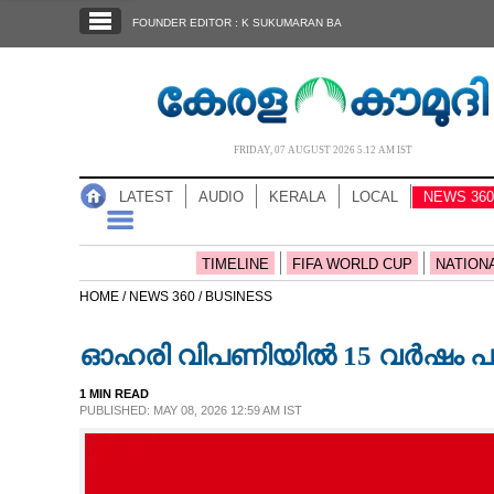
SECTIONS
FOUNDER EDITOR : K SUKUMARAN BA
HOME
LATEST
AUDIO
FRIDAY, 07 AUGUST 2026 5.12 AM IST
NOTIFIED NEWS
LATEST
AUDIO
KERALA
LOCAL
NEWS 360
POLL
KERALA
TIMELINE
FIFA WORLD CUP
NATION
HOME /
NEWS 360 /
BUSINESS
LOCAL
ഓഹരി വിപണിയിൽ 15 വർഷം പൂർത്
NEWS 360
1 MIN READ
PUBLISHED: MAY 08, 2026 12:59 AM IST
CASE DIARY