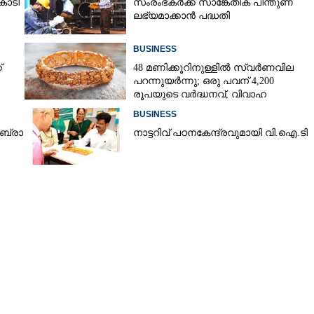
ോടി
സംരംഭകർക്ക് സാങ്കേതിക പിന്തുണ
ലഭ്യമാക്കാൻ പദ്ധതി
BUSINESS
്
48 മണിക്കൂറിനുള്ളിൽ സ്വർണവില
പറന്നുയർന്നു; ഒരു പവന് 4,200
രൂപയുടെ വർദ്ധനവ്, വിവാഹ
സീസണിൽ കനത്ത തിരിച്ചടി
BUSINESS
​ ബ്രാ​
നാ​ട്ട​റി​വ് ​പ​ഠ​ന​കേ​ന്ദ്ര​വു​മാ​യി​ ​വി.​ഐ.​ടി
Share this link
Copy Link
ിൽ 15 വർഷം
ുത്തൂറ്റ് ഫിനാൻസ്