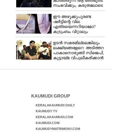
കാത്തിരുന്ന ആ അത്ഭുതം
സംഭവിക്കും, കരുതലോടെ
വിദഗ്ധർ
ഈ അഴുക്കുപുരണ്ട
ഷർട്ടിന്റെ വില
എത്രയെന്നറിയാമോ?
കുടുംബം വിറ്റാലും
വാങ്ങാനാകില്ല
ഉടൻ സമരമില്ലെങ്കിലും
ലക്ഷ്യങ്ങളേറെ: അടിത്തറ
പാകാനൊരുങ്ങി സിജെപി,​
കൂട്ടായ്മ വിപുലീകരിക്കാൻ
ക്യാമ്പയിൻ
KAUMUDI GROUP
KERALAKAUMUDI DAILY
KAUMUDY TV
KERALAKAUMUDI.COM
KAUMUDI.COM
KAUMUDYMATRIMONY.COM