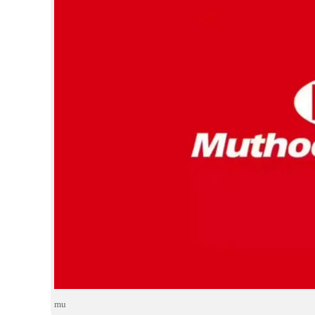
CINEMA
OPINION
PHOTOS
LIFESTYLE
SPIRITUAL
INFO+
ART
ASTRO
mu