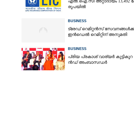
എൽ.ഐ.സി അറ്റാദായം 13,492 ക
രൂപയിൽ
BUSINESS
ട്രേഡ് റെമിറ്റൻസ് സേവനങ്ങൾക്ക
ഇൻഡെൽ റെമിറ്റിന് അനുമതി
BUSINESS
പ്രി​യ​ ​പ്ര​കാ​ശ് ​വാ​ര്യർ കു​ട്ടി​കൂ​റ​ 
ൻ​ഡ് ​അം​ബാ​സ​ഡ​ർ
ഓഹരി വിപണിയ
പൂർത്തിയാക്കി മ