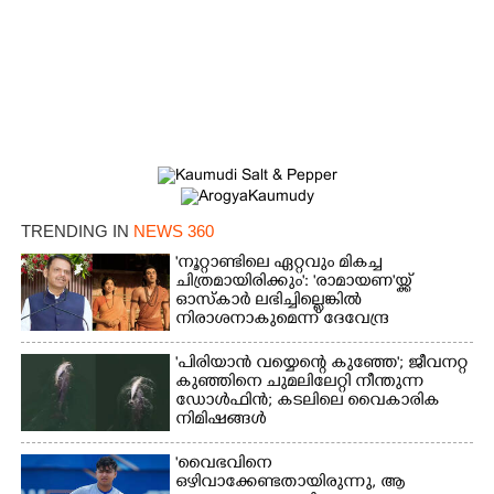
Copy Link
TRENDING IN
NEWS 360
'നൂറ്റാണ്ടിലെ ഏറ്റവും മികച്ച
ചിത്രമായിരിക്കും': 'രാമായണ'യ്ക്ക്
ഓസ്കാ‌ർ ലഭിച്ചില്ലെങ്കിൽ
നിരാശനാകുമെന്ന് ദേവേന്ദ്ര
ഫഡ്നാവിസ്
'പിരിയാൻ വയ്യെന്റെ കുഞ്ഞേ'; ജീവനറ്റ
കുഞ്ഞിനെ ചുമലിലേറ്റി നീന്തുന്ന
ഡോൾഫിൻ; കടലിലെ വൈകാരിക
നിമിഷങ്ങൾ
'വൈഭവിനെ
ഒഴിവാക്കേണ്ടതായിരുന്നു,​ ആ