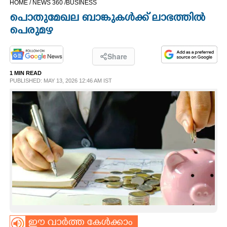
HOME /
NEWS 360 /
BUSINESS
CINEMA
പൊതുമേഖല ബാങ്കുകൾക്ക് ലാ​ഭ​ത്തിൽ
പെരുമഴ
OPINION
Share
PHOTOS
1 MIN READ
PUBLISHED: MAY 13, 2026 12:46 AM IST
LIFESTYLE
SPIRITUAL
INFO+
ART
ASTRO
ഈ വാർത്ത കേൾക്കാം