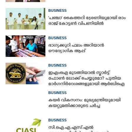
BUSINESS
'​പ​ഞ്ചാ​'​ ​കൈ​ത്ത​റി​ ​ശ്രേ​ണി​യു​മാ​യി​ ​രാം​
രാ​ജ് ​കോ​ട്ടൺ വിപണിയിൽ
BUSINESS
ഭാഗ്യക്കുറി ഫലം അറിയാൻ
ഔദ്യോഗിക ആപ്പ്
BUSINESS
ഇഎംഐ മുടങ്ങിയാൽ സ്മാർട്ട്
ഫോൺ ലോക്ക് ചെയ്യുമോ? പുതിയ
മാർഗനിർദേശങ്ങളുമായി ആർബിഐ
BUSINESS
കയർ വികസനം: മുഖ്യമന്ത്രിയുമായി
കയറ്റുമതിക്കാരുടെ ചർച്ച
BUSINESS
സി.ഐ.എ.എസ്.എൽ