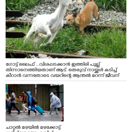
ഗോട്ട് ലൈഫ് ...വിശപ്പടക്കാൻ ഇത്തിരി പുല്ല്
തിന്നാനെത്തിയതാണ് ആട്. തെരുവ് നായ്ക്കൾ കടിച്ച്
കീറാൻ വന്നതോടെ വയറിന്റെ ആന്തൽ മറന്ന് ജീവന്
വേണ്ടിയായി ഓട്ടം. എറണാകുളം വാത്തുരുത്തിയിൽ
നിന്നുള്ള കാഴ്ച
ചാറ്റൽ മഴയിൽ മഴക്കോട്ട്