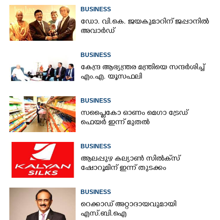
BUSINESS
ഡോ. വി.കെ. ജയകുമാറിന് ജപ്പാനിൽ
അവാർഡ്
BUSINESS
കേന്ദ്ര ആഭ്യന്ത്രര മന്ത്രിയെ സന്ദർശിച്ച്
എം.എ. യൂസഫലി
BUSINESS
സപ്ലൈകോ ഓണം മെഗാ ട്രേഡ്
ഫെയർ ഇന്ന് മുതൽ
BUSINESS
ആലപ്പുഴ കല്യാൺ സിൽക്‌സ്
ഷോറൂമിന് ഇന്ന് തുടക്കം
BUSINESS
റെക്കാഡ് അറ്റാദായവുമായി
എസ്.ബി.ഐ