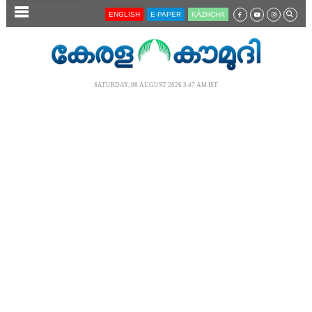
SECTIONS
ENGLISH
E-PAPER
KĀZHCHA
HOME
LATEST
SATURDAY, 08 AUGUST 2026 3.47 AM IST
AUDIO
NOTIFIED NEWS
POLL
KERALA
LOCAL
NEWS 360
CASE DIARY