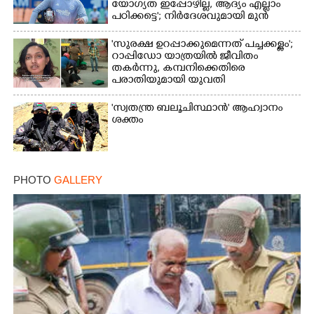
യോഗ്യത ഇപ്പോഴില്ല, ആദ്യം എല്ലാം
പഠിക്കട്ടെ'; നിർദേശവുമായി മുൻ
ക്രിക്കറ്റ് താരം
'സുരക്ഷ ഉറപ്പാക്കുമെന്നത് പച്ചക്കള്ളം';
റാപ്പിഡോ യാത്രയിൽ ജീവിതം
തകർന്നു, കമ്പനിക്കെതിരെ
പരാതിയുമായി യുവതി
'സ്വതന്ത്ര ബലൂചിസ്ഥാൻ' ആഹ്വാനം
ശക്തം
PHOTO
GALLERY