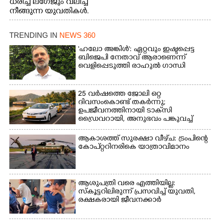
ധരിച്ച് ലഗേജും വലിച്ച്
നീങ്ങുന്ന യുവതികൾ.
എറണാകുളം മേനകയിൽ
നിന്നുള്ള കാഴ്ച
TRENDING IN
NEWS 360
'ഹലോ അങ്കിൾ': ഏറ്റവും ഇഷ്ടപ്പെട്ട
ബിജെപി നേതാവ് ആരാണെന്ന്
വെളിപ്പെടുത്തി രാഹുൽ ഗാന്ധി
25 വർഷത്തെ ജോലി ഒറ്റ
ദിവസംകൊണ്ട് തകർന്നു;
ഉപജീവനത്തിനായി ടാക്‌സി
ഡ്രൈവറായി,​ അനുഭവം പങ്കുവച്ച്
യുവതി
ആകാശത്ത് സുരക്ഷാ വീഴ്‌ച: ട്രംപിന്റെ
കോ‌പ്‌റ്ററിനരികെ യാത്രാവിമാനം
ആശുപത്രി വരെ എത്തിയില്ല:
സ്കൂട്ടറിലിരുന്ന് പ്രസവിച്ച് യുവതി,
രക്ഷകരായി ജീവനക്കാർ