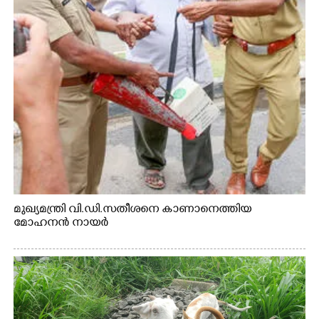
മുഖ്യമന്ത്രി വി.ഡി.സതീശനെ കാണാനെത്തിയ
മോഹനൻ നായർ