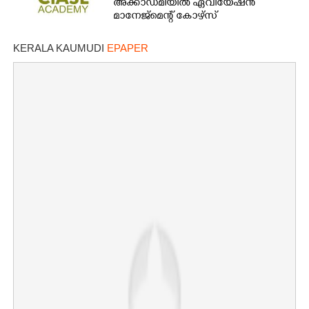
അക്കാഡമിയിൽ ഏവിയേഷൻ
മാനേജ്മെന്റ് കോഴ്സ്
KERALA KAUMUDI
EPAPER