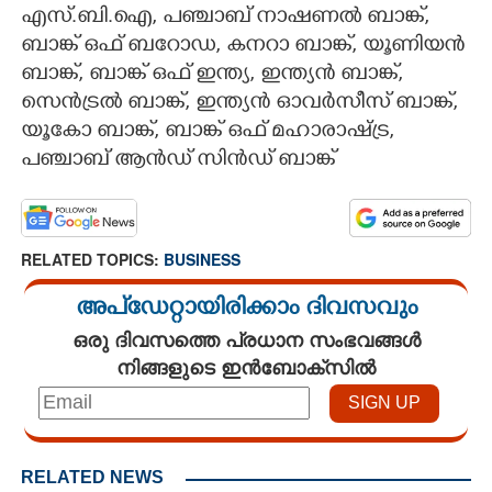
എസ്.ബി.ഐ, പഞ്ചാബ് നാഷണൽ ബാങ്ക്,
ബാങ്ക് ഒഫ് ബറോഡ, കനറാ ബാങ്ക്, യൂണിയൻ
ബാങ്ക്, ബാങ്ക് ഒഫ് ഇന്ത്യ, ഇന്ത്യൻ ബാങ്ക്,
സെൻട്രൽ ബാങ്ക്, ഇന്ത്യൻ ഓവർസീസ് ബാങ്ക്,
യൂകോ ബാങ്ക്, ബാങ്ക് ഒഫ് മഹാരാഷ്ട്ര,
പഞ്ചാബ് ആൻഡ് സിൻഡ് ബാങ്ക്
RELATED TOPICS:
BUSINESS
അപ്ഡേറ്റായിരിക്കാം ദിവസവും
ഒരു ദിവസത്തെ പ്രധാന സംഭവങ്ങൾ
നിങ്ങളുടെ ഇൻബോക്സിൽ
RELATED NEWS