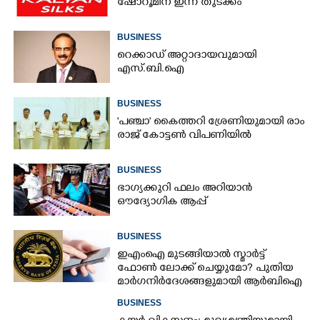
ഷോറൂമിന് ഇന്ന് തുടക്കം
BUSINESS
റെക്കാഡ് അറ്റാദായവുമായി
എസ്.ബി.ഐ
BUSINESS
'​പ​ഞ്ചാ​'​ ​കൈ​ത്ത​റി​ ​ശ്രേ​ണി​യു​മാ​യി​ ​രാം​
രാ​ജ് ​കോ​ട്ടൺ വിപണിയിൽ
BUSINESS
ഭാഗ്യക്കുറി ഫലം അറിയാൻ
ഔദ്യോഗിക ആപ്പ്
BUSINESS
ഇഎംഐ മുടങ്ങിയാൽ സ്മാർട്ട്
ഫോൺ ലോക്ക് ചെയ്യുമോ? പുതിയ
മാർഗനിർദേശങ്ങളുമായി ആർബിഐ
BUSINESS