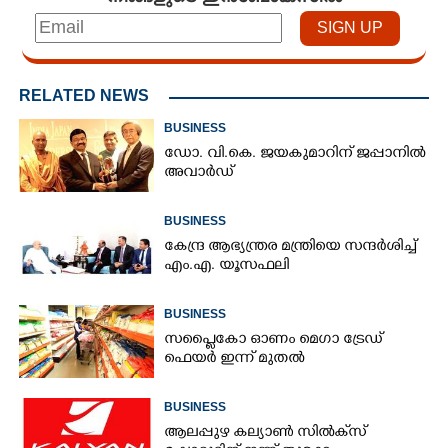
RELATED NEWS
BUSINESS
ഡോ. വി.കെ. ജയകുമാറിന് ജപ്പാനിൽ
അവാർഡ്
BUSINESS
കേന്ദ്ര ആഭ്യന്ത്രര മന്ത്രിയെ സന്ദർശിച്ച്
എം.എ. യൂസഫലി
BUSINESS
സപ്ലൈകോ ഓണം മെഗാ ട്രേഡ്
ഫെയർ ഇന്ന് മുതൽ
BUSINESS
ആലപ്പുഴ കല്യാൺ സിൽക്‌സ്