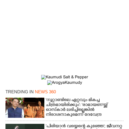
TRENDING IN
NEWS 360
'നൂറ്റാണ്ടിലെ ഏറ്റവും മികച്ച
ചിത്രമായിരിക്കും': 'രാമായണ'യ്ക്ക്
ഓസ്കാ‌ർ ലഭിച്ചില്ലെങ്കിൽ
നിരാശനാകുമെന്ന് ദേവേന്ദ്ര
ഫഡ്നാവിസ്
'പിരിയാൻ വയ്യെന്റെ കുഞ്ഞേ'; ജീവനറ്റ
×