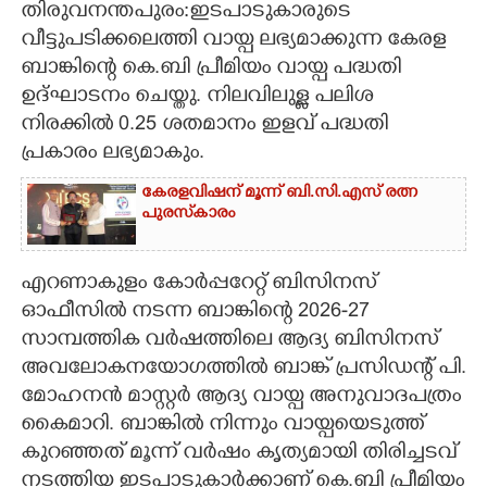
തിരുവനന്തപുരം:ഇടപാടുകാരുടെ
വീട്ടുപടിക്കലെത്തി വായ്പ ലഭ്യമാക്കുന്ന കേരള
CARTOONS
ബാങ്കിന്റെ കെ.ബി പ്രീമിയം വായ്പ പദ്ധതി
ഉദ്ഘാടനം ചെയ്തു. നിലവിലുള്ള പലിശ
LITERATURE
നിരക്കിൽ 0.25 ശതമാനം ഇളവ് പദ്ധതി
പ്രകാരം ലഭ്യമാകും.
ZOOM
കേരളവിഷന് മൂന്ന് ബി.സി.എസ് രത്ന
പുരസ്‌കാരം
CONTACT US
എറണാകുളം കോർപ്പറേറ്റ് ബിസിനസ്
ഓഫീസിൽ നടന്ന ബാങ്കിന്റെ 2026-27
സാമ്പത്തിക വർഷത്തിലെ ആദ്യ ബിസിനസ്
അവലോകനയോഗത്തിൽ ബാങ്ക് പ്രസിഡന്റ് പി.
മോഹനൻ മാസ്റ്റർ ആദ്യ വായ്പ അനുവാദപത്രം
കൈമാറി. ബാങ്കിൽ നിന്നും വായ്പയെടുത്ത്
കുറഞ്ഞത് മൂന്ന് വർഷം കൃത്യമായി തിരിച്ചടവ്
നടത്തിയ ഇടപാടുകാർക്കാണ് കെ.ബി പ്രീമിയം