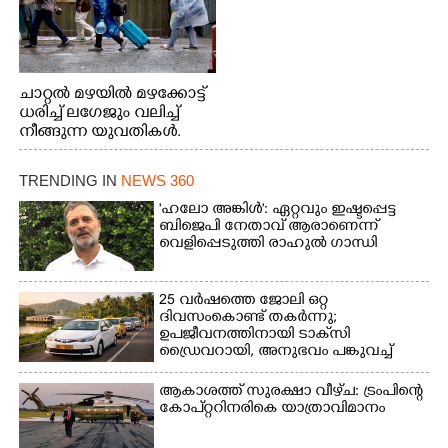
ചാറ്റൽ മഴയിൽ മഴക്കോട്ട്
ധരിച്ച് ലഗേജും വലിച്ച്
നീങ്ങുന്ന യുവതികൾ.
എറണാകുളം മേനകയിൽ
നിന്നുള്ള കാഴ്ച
TRENDING IN
NEWS 360
'ഹലോ അങ്കിൾ': ഏറ്റവും ഇഷ്ടപ്പെട്ട
ബിജെപി നേതാവ് ആരാണെന്ന്
വെളിപ്പെടുത്തി രാഹുൽ ഗാന്ധി
25 വർഷത്തെ ജോലി ഒറ്റ
ദിവസംകൊണ്ട് തകർന്നു;
ഉപജീവനത്തിനായി ടാക്‌സി
ഡ്രൈവറായി,​ അനുഭവം പങ്കുവച്ച്
യുവതി
ആകാശത്ത് സുരക്ഷാ വീഴ്‌ച: ട്രംപിന്റെ
കോ‌പ്‌റ്ററിനരികെ യാത്രാവിമാനം