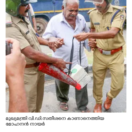
മുഖ്യമന്ത്രി വി.ഡി.സതീശനെ കാണാനെത്തിയ
മോഹനൻ നായർ