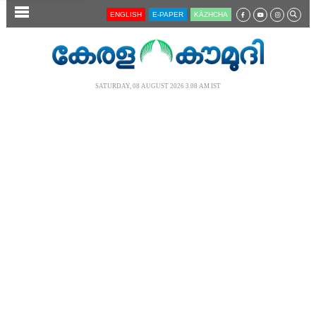
SECTIONS
ENGLISH
E-PAPER
KĀZHCHA
HOME
LATEST
SATURDAY, 08 AUGUST 2026 3.08 AM IST
AUDIO
NOTIFIED NEWS
POLL
KERALA
LOCAL
NEWS 360
CASE DIARY