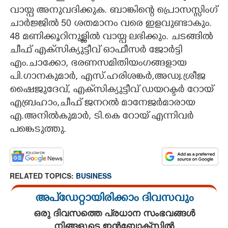
വായ്പ അനുവദിക്കുക. ബാങ്കിന്റെ പ്രൊസസ്സിംഗ്
ചാർജ്ജിൽ 50 ശതമാനം വരെ ഇളവുണ്ടാകും.
48 മണിക്കൂറിനുള്ളിൽ വായ്പ ലഭിക്കും. ചടങ്ങിൽ
ചീഫ് എക്‌സിക്യുട്ടീവ് ഓഫീസർ ജോർട്ടി
എം.ചാക്കോ, ഭരണസമിതിയംഗങ്ങളായ
പി.ഗാനകുമാർ, എസ്.ഹരിശങ്കർ,അഡ്വ.ശ്രീജ
ഷൈജുദേവ്, എക്‌സിക്യുട്ടീവ് ഡയറക്ടർ റോയ്
എബ്രഹാം,ചീഫ് ജനറൽ മാനേജർമാരായ
എ.അനിൽകുമാർ, ടി.കെ റോയ് എന്നിവർ
പങ്കെടുത്തു.
RELATED TOPICS:
BUSINESS
അപ്ഡേറ്റായിരിക്കാം ദിവസവും
ഒരു ദിവസത്തെ പ്രധാന സംഭവങ്ങൾ
നിങ്ങളുടെ ഇൻബോക്സിൽ