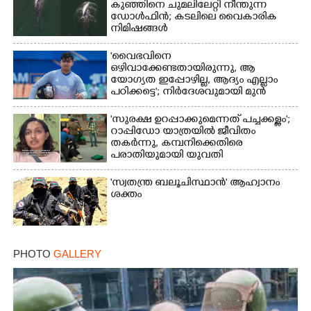
Share this link
കുഞ്ഞിനെ ചുമലിലേറ്റി നീന്തുന്ന
ഡോൾഫിൻ; കടലിലെ വൈകാരിക
നിമിഷങ്ങൾ
'വൈഭവിനെ
ഒഴിവാക്കേണ്ടതായിരുന്നു,​ ആ
യോഗ്യത ഇപ്പോഴില്ല, ആദ്യം എല്ലാം
Copy Link
പഠിക്കട്ടെ'; നിർദേശവുമായി മുൻ
ക്രിക്കറ്റ് താരം
'സുരക്ഷ ഉറപ്പാക്കുമെന്നത് പച്ചക്കള്ളം';
റാപ്പിഡോ യാത്രയിൽ ജീവിതം
തകർന്നു, കമ്പനിക്കെതിരെ
പരാതിയുമായി യുവതി
'സ്വതന്ത്ര ബലൂചിസ്ഥാൻ' ആഹ്വാനം
ശക്തം
PHOTO
GALLERY