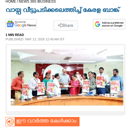
HOME /
NEWS 360 /
BUSINESS
CINEMA
വായ്പ വീട്ടുപടിക്കലെത്തിച്ച് കേരള ബാങ്ക്
OPINION
Share
1 MIN READ
PHOTOS
PUBLISHED: MAY 13, 2026 12:49 AM IST
LIFESTYLE
SPIRITUAL
INFO+
ART
ഈ വാർത്ത കേൾക്കാം
ASTRO