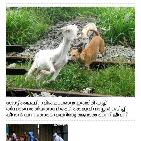
ഗോട്ട് ലൈഫ് ...വിശപ്പടക്കാൻ ഇത്തിരി പുല്ല്
തിന്നാനെത്തിയതാണ് ആട്. തെരുവ് നായ്ക്കൾ കടിച്ച്
കീറാൻ വന്നതോടെ വയറിന്റെ ആന്തൽ മറന്ന് ജീവന്
വേണ്ടിയായി ഓട്ടം. എറണാകുളം വാത്തുരുത്തിയിൽ
നിന്നുള്ള കാഴ്ച