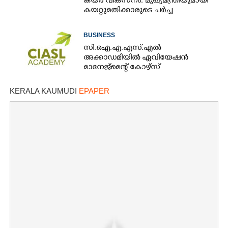
കയർ വികസനം: മുഖ്യമന്ത്രിയുമായി
കയറ്റുമതിക്കാരുടെ ചർച്ച
BUSINESS
സി.ഐ.എ.എസ്.എൽ
അക്കാഡമിയിൽ ഏവിയേഷൻ
മാനേജ്മെന്റ് കോഴ്സ്
KERALA KAUMUDI
EPAPER