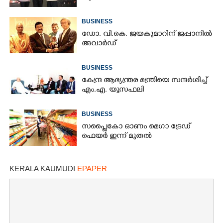
BUSINESS
ഡോ. വി.കെ. ജയകുമാറിന് ജപ്പാനിൽ
അവാർഡ്
BUSINESS
കേന്ദ്ര ആഭ്യന്ത്രര മന്ത്രിയെ സന്ദർശിച്ച്
എം.എ. യൂസഫലി
BUSINESS
സപ്ലൈകോ ഓണം മെഗാ ട്രേഡ്
ഫെയർ ഇന്ന് മുതൽ
KERALA KAUMUDI
EPAPER