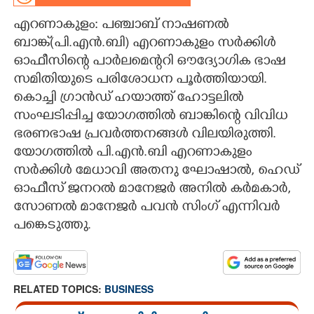
എറണാകുളം: പഞ്ചാബ് നാഷണൽ
CARTOONS
ബാങ്ക്(പി.എൻ.ബി) എറണാകുളം സർക്കിൾ
ഓഫീസിന്റെ പാർലമെന്ററി ഔദ്യോഗിക ഭാഷ
LITERATURE
സമിതിയുടെ പരിശോധന പൂർത്തിയായി.
കൊച്ചി ഗ്രാൻഡ് ഹയാത്ത് ഹോട്ടലിൽ
ZOOM
സംഘടിപ്പിച്ച യോഗത്തിൽ ബാങ്കിന്റെ വിവിധ
ഭരണഭാഷ പ്രവർത്തനങ്ങൾ വിലയിരുത്തി.
CONTACT US
യോഗത്തിൽ പി.എൻ.ബി എറണാകുളം
സർക്കിൾ മേധാവി അതനു ഘോഷാൽ, ഹെഡ്
ഓഫീസ് ജനറൽ മാനേജർ അനിൽ കർമകാർ,
സോണൽ മാനേജർ പവൻ സിംഗ് എന്നിവർ
പങ്കെടുത്തു.
RELATED TOPICS:
BUSINESS