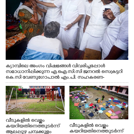
ക്യാമ്പിലെ അംഗം വിഷമങ്ങൾ വിവരിച്ചപ്പോൾ
സമാധാനിപ്പിക്കുന്ന എ.ഐ.സി.സി ജനറൽ സെക്രട്ടറി
കെ.സി വേണുഗോപാൽ എം.പി. സഹകരണ-
എക്സൈസ് വകുപ്പ് മന്ത്രി എം. ലിജു, എന്നിവർ
വീടുകളിൽ വെള്ളം
വീടുകളിൽ വെള്ളം
കയറിയതിനെത്തുടർന്ന്
കയറിയതിനെത്തുടർന്ന്
ആലപ്പുഴ ചമ്പക്കുളം