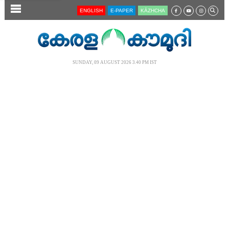
SECTIONS
ENGLISH
E-PAPER
KĀZHCHA
HOME
LATEST
SUNDAY, 09 AUGUST 2026 3.40 PM IST
AUDIO
NOTIFIED NEWS
POLL
KERALA
LOCAL
NEWS 360
CASE DIARY