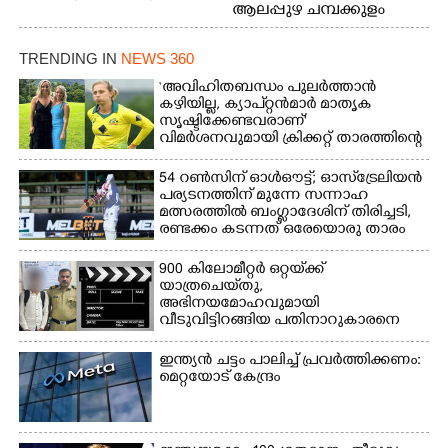
ആലപ്പുഴ ചമ്പക്കുളം
ഫാദർ തോമസ്
ഫാദർ തോമസ്
പോരൂക്കര സെൻട്രൽ
പോരൂക്കര സെൻട്രൽ
സ്കൂളിലെ ദുരിതാശ്വാസ
TRENDING IN
NEWS 360
സ്കൂളിലെ ദുരിതാശ്വാസ
ക്യാമ്പിലെത്തിയവർ
ക്യാമ്പിലെത്തിയവർ മഴ
വസ്ത്രങ്ങൾ
‘അവിഹിതബന്ധം പുലർത്താൻ
കഴിയില്ല,​ ക്യാപ്റ്റൻമാർ മാതൃക
മാറിനിന്ന ഇടവേളയിൽ
ഉണക്കാനിട്ടിരിക്കുന്ന
സൃഷ്ടിക്കേണ്ടവരാണ്'
ക്യാമ്പ് പരിസരത്ത്
ഗോൾപോസ്റ്റിന് മുന്നിൽ
വിമർശനവുമായി ക്രിക്കറ്റ് താരത്തിന്റെ
വസ്ത്രങ്ങൾ
ഫുട്ബോൾ കളികളിൽ
ഭാര്യ
ഉണക്കാനിടുന്ന കാഴ്ച.
ഏർപ്പെട്ടിരിക്കുന്ന
54 റൺസിന് ഓൾഔട്ട്; ഓസ്‌ട്രേലിയൻ
കുട്ടികൾ
പര്യടനത്തിന് മുന്നേ സന്നാഹ
മത്സരത്തിൽ ബംഗ്ലാദേശിന് തിരിച്ചടി,
രണ്ടക്കം കടന്നത് ഒരേയൊരു താരം
900 കിലോമീറ്റർ ഒറ്റയ്‌ക്ക്
യാത്രചെ‌യ്‌തു,​
അഭിനയമോഹവുമായി
വീടുവിട്ടിറങ്ങിയ പതിനാറുകാരനെ
കണ്ടെത്തിയത് ഫിലിം സിറ്റിയിൽ
ഇന്ത്യൻ ചട്ടം പാലിച്ച് പ്രവർത്തിക്കണം:
മെറ്റയോട് കേന്ദ്രം