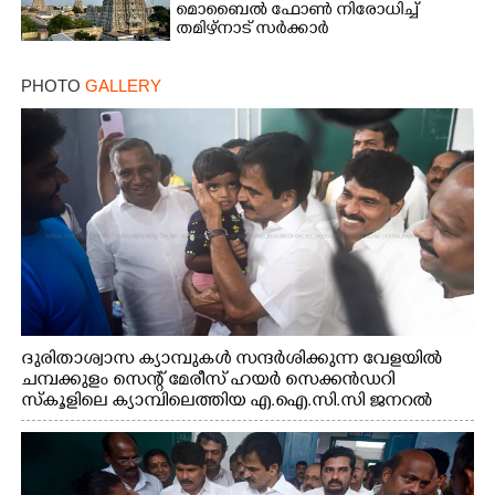
മൊബൈൽ ഫോൺ നിരോധിച്ച്
തമിഴ്നാട് സർക്കാർ
PHOTO
GALLERY
ദുരിതാശ്വാസ ക്യാമ്പുകൾ സന്ദർശിക്കുന്ന വേളയിൽ
ചമ്പക്കുളം സെന്റ് മേരീസ് ഹയർ സെക്കൻഡറി
സ്കൂളിലെ ക്യാമ്പിലെത്തിയ എ.ഐ.സി.സി ജനറൽ
സെക്രട്ടറി കെ.സി വേണുഗോപാൽ എം.പി കുരുന്നിനെ
എടുത്ത് ലാളിച്ചപ്പോൾ. സഹകരണ-എക്സൈസ്
വകുപ്പ് മന്ത്രി എം. ലിജു, കൃഷിവകുപ്പ് മന്ത്രി ടി. സിദ്ദിഖ്,
റെജി ചെറിയാൻ എം. എൽ. എ എന്നിവർ സമീപം