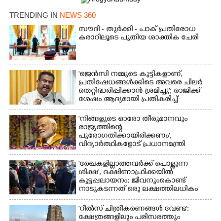
TRENDING IN
NEWS 360
സൗദി - തുർക്കി - പാക് പ്രതിരോധ
കരാറിലൂടെ പുതിയ ശാക്തിക ചേരി
'ജെൻസി നമ്മുടെ കുട്ടികളാണ്,
×
Share this link
പ്രതിഷേധങ്ങൾക്കിടെ അവരെ ചിലർ
തെറ്റിദ്ധരിപ്പിക്കാൻ ശ്രമിച്ചു'; രാജിക്ക്
ശേഷം ആദ്യമായി പ്രതികരിച്ച്
ധർമ്മേന്ദ്ര പ്രധാൻ
'നിങ്ങളുടെ ഓരോ തീരുമാനവും
രാജ്യത്തിന്റെ
പുരോഗതിക്കായിരിക്കണം',​
Copy Link
വിദ്യാർത്ഥികളോട് പ്രധാനമന്ത്രി
'രേഖകളില്ലാത്തവർക്ക് പൊള്ളുന്ന
ശിക്ഷ', ദക്ഷിണാഫ്രിക്കയിൽ
കൂട്ടപ്പലായനം; ജീവനുംകൊണ്ട്
നാടുകടന്നത് ഒരു ലക്ഷത്തിലധികം
പേർ
'റീൽസ് ചിത്രീകരണങ്ങൾ വേണ്ട':
ക്ഷേത്രങ്ങളിലും പരിസരത്തും