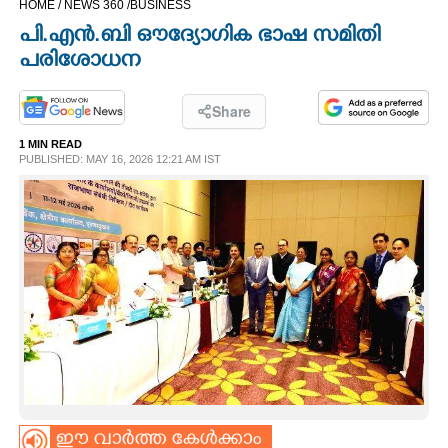
HOME /
NEWS 360 /
BUSINESS
CINEMA
പി.എൻ.ബി ഔദ്യോഗിക ഭാഷ സമിതി
പരിശോധന
OPINION
Share
PHOTOS
1 MIN READ
PUBLISHED: MAY 16, 2026 12:21 AM IST
LIFESTYLE
SPIRITUAL
INFO+
ART
ASTRO
ഈ വാർത്ത കേൾക്കാം