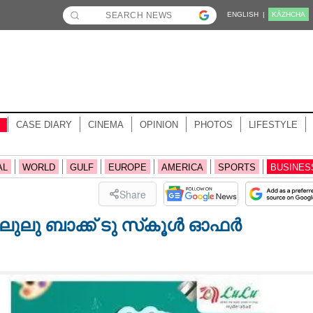
ENGLISH |
KĀZHCHA
CASE DIARY
CINEMA
OPINION
PHOTOS
LIFESTYLE
AL
WORLD
GULF
EUROPE
AMERICA
SPORTS
BUSINES
Share
ുലു ബാക്ക് ടു സ്‌കൂൾ ഓഫർ