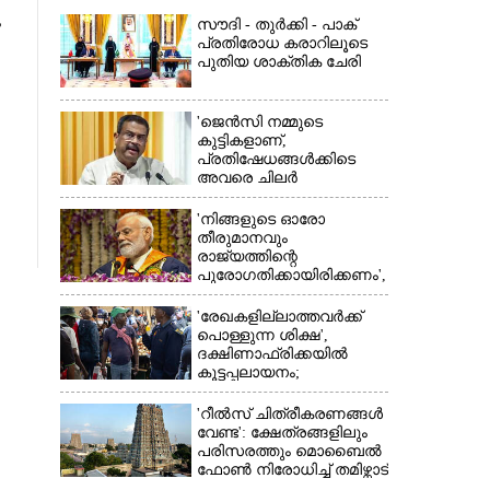
ം
സൗദി - തുർക്കി - പാക്
പ്രതിരോധ കരാറിലൂടെ
പുതിയ ശാക്തിക ചേരി
'ജെൻസി നമ്മുടെ
കുട്ടികളാണ്,
×
പ്രതിഷേധങ്ങൾക്കിടെ
അവരെ ചിലർ
തെറ്റിദ്ധരിപ്പിക്കാൻ
ശ്രമിച്ചു'; രാജിക്ക് ശേഷം
'നിങ്ങളുടെ ഓരോ
ആദ്യമായി പ്രതികരിച്ച്
തീരുമാനവും
ധർമ്മേന്ദ്ര പ്രധാൻ
രാജ്യത്തിന്റെ
പുരോഗതിക്കായിരിക്കണം',​
വിദ്യാർത്ഥികളോട്
പ്രധാനമന്ത്രി
'രേഖകളില്ലാത്തവർക്ക്
പൊള്ളുന്ന ശിക്ഷ',
ദക്ഷിണാഫ്രിക്കയിൽ
കൂട്ടപ്പലായനം;
ജീവനുംകൊണ്ട്
നാടുകടന്നത് ഒരു
'റീൽസ് ചിത്രീകരണങ്ങൾ
ലക്ഷത്തിലധികം പേർ
വേണ്ട': ക്ഷേത്രങ്ങളിലും
പരിസരത്തും മൊബൈൽ
ഫോൺ നിരോധിച്ച് തമിഴ്നാട്
സർക്കാർ