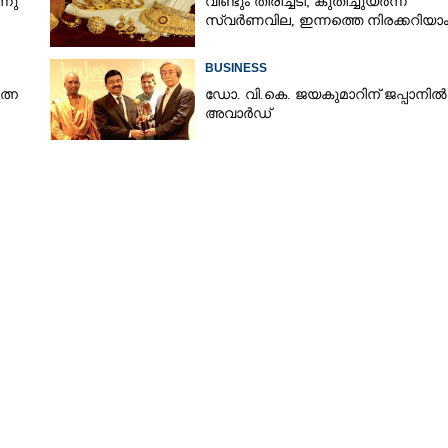
്നു
വീണ്ടും തിരിച്ചടി; കുതിച്ചുയർന്ന്
സ്വർണവില, ഇന്നത്തെ നിരക്കറിയാ
BUSINESS
ത്ന
ഡോ. വി.കെ. ജയകുമാറിന് ജപ്പാനിൽ
അവാർഡ്
Share this link
Copy Link
ം കളറാക്കാൻ ലുലു
കൂൾ ഓഫർ