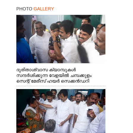
PHOTO
GALLERY
ദുരിതാശ്വാസ ക്യാമ്പുകൾ
സന്ദർശിക്കുന്ന വേളയിൽ ചമ്പക്കുളം
സെന്റ് മേരീസ് ഹയർ സെക്കൻഡറി
സ്കൂളിലെ ക്യാമ്പിലെത്തിയ എ.ഐ.സി.സി
ജനറൽ സെക്രട്ടറി കെ.സി
വേണുഗോപാൽ എം.പി കുരുന്നിനെ
എടുത്ത് ലാളിച്ചപ്പോൾ. സഹകരണ-
എക്സൈസ് വകുപ്പ് മന്ത്രി എം. ലിജു,
കൃഷിവകുപ്പ് മന്ത്രി ടി. സിദ്ദിഖ്, റെജി
ചെറിയാൻ എം. എൽ. എ എന്നിവർ സമീപം