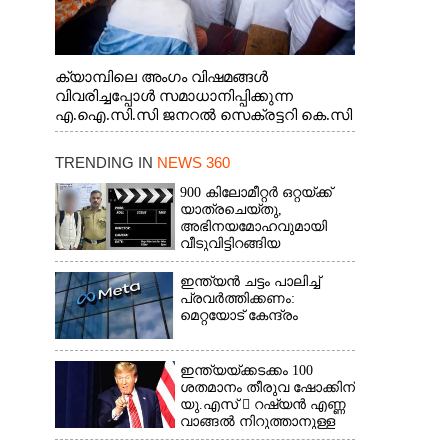
ക്യാമ്പിലെ അംഗം വിഷമങ്ങൾ
വിവരിച്ചപ്പോൾ സമാധാനിപ്പിക്കുന്ന
എ.ഐ.സി.സി ജനറൽ സെക്രട്ടറി കെ.സി
വേണുഗോപാൽ എം.പി. സഹകരണ-
എക്സൈസ് വകുപ്പ് മന്ത്രി എം. ലിജു,
TRENDING IN
NEWS 360
എന്നിവർ
900 കിലോമീറ്റർ ഒറ്റയ്‌ക്ക്
യാത്രചെ‌യ്‌തു,​
അഭിനയമോഹവുമായി
വീടുവിട്ടിറങ്ങിയ
പതിനാറുകാരനെ
കണ്ടെത്തിയത് ഫിലിം
ഇന്ത്യൻ ചട്ടം പാലിച്ച്
സിറ്റിയിൽ
പ്രവർത്തിക്കണം:
മെറ്റയോട് കേന്ദ്രം
ഇന്ത്യയ്ക്കടക്കം 100
ശതമാനം തീരുവ ഷോക്കിന്
യു.എസ്  റഷ്യൻ എണ്ണ
വാങ്ങൽ നിറുത്താനുള്ള
സമ്മർദ്ദം