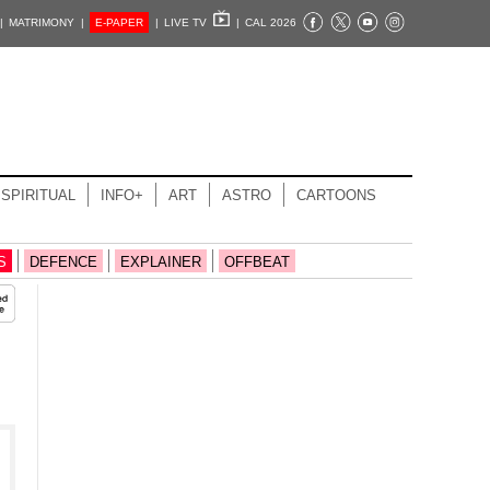
|
MATRIMONY |
E-PAPER
|
LIVE TV
|
CAL 2026
SPIRITUAL
INFO+
ART
ASTRO
CARTOONS
S
DEFENCE
EXPLAINER
OFFBEAT