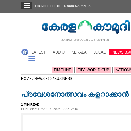
SECTIONS
FOUNDER EDITOR : K SUKUMARAN BA
HOME
LATEST
AUDIO
SUNDAY, 09 AUGUST 2026 7.30 PM IST
NOTIFIED NEWS
LATEST
AUDIO
KERALA
LOCAL
NEWS 360
POLL
KERALA
TIMELINE
FIFA WORLD CUP
NATION
HOME /
NEWS 360 /
BUSINESS
LOCAL
പ്രവേശനോത്സവം കളറാക്കാൻ ല
NEWS 360
1 MIN READ
PUBLISHED: MAY 16, 2026 12:22 AM IST
CASE DIARY