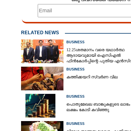
RELATED NEWS
BUSINESS
12.25ശതമാനം വരെ യഥാർത്ഥ
ആദായവുമായി ഐസിഎൽ
ഫിൻകോർപ്പിന്റെ പുതിയ എൻസി
ഇഷ്യു ആരംഭിക്കുന്നു
BUSINESS
കത്തിക്കയറി സ്വർണ വില
BUSINESS
പൊതുമേഖല ബാങ്കുകളുടെ ലാഭ
ലക്ഷം കോടി കവിഞ്ഞു
BUSINESS