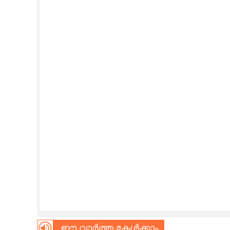
CINEMA
OPINION
PHOTOS
LIFESTYLE
SPIRITUAL
INFO+
ART
ASTRO
ഈ വാർത്ത കേൾക്കാം