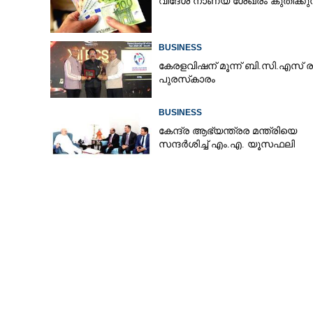
വിദേശ നാണയ ശേഖരം കുതിക്കുന
BUSINESS
കേരളവിഷന് മൂന്ന് ബി.സി.എസ് ര
പുരസ്‌കാരം
BUSINESS
കേന്ദ്ര ആഭ്യന്ത്രര മന്ത്രിയെ
സന്ദർശിച്ച് എം.എ. യൂസഫലി
പ്രവേശനോത്സവ
ബാക്ക് ടു സ്‌