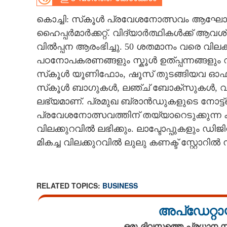
CARTOONS
കൊച്ചി: സ്‌കൂൾ പ്രവേശനോത്സവം ആഘോഷമ
ഹൈപ്പർമാർക്കറ്റ്. വിദ്യാർത്ഥികൾക്ക് ആ
വിൽപ്പന ആരംഭിച്ചു. 50 ശതമാനം വരെ വിലക്ക
LITERATURE
പഠനോപകരണങ്ങളും സ്കൂൾ ഉത്പ്പന്നങ്ങളും 
സ്‌കൂൾ യൂണിഫോം, ഷൂസ് തുടങ്ങിയവ ഓഫർ സ
ZOOM
സ്‌കൂൾ ബാഗുകൾ, ലഞ്ച് ബോക്സുകൾ, വാട്
ലഭ്യമാണ്. പ്രമുഖ ബ്രാൻഡുകളുടെ നോട്ട്ബു
CONTACT US
പ്രവേശനോത്സവത്തിന് തയ്യാറെടുക്കുന്
വിലക്കുറവിൽ ലഭിക്കും. ലാപ്ടോപ്പുകളും ഡ
മികച്ച വിലക്കുറവിൽ ലുലു കണക്ട് സ്റ്റോറിൽ നി
RELATED TOPICS:
BUSINESS
അപ്ഡേറ്റാ
ഒരു ദിവസത്തെ പ്രധാന