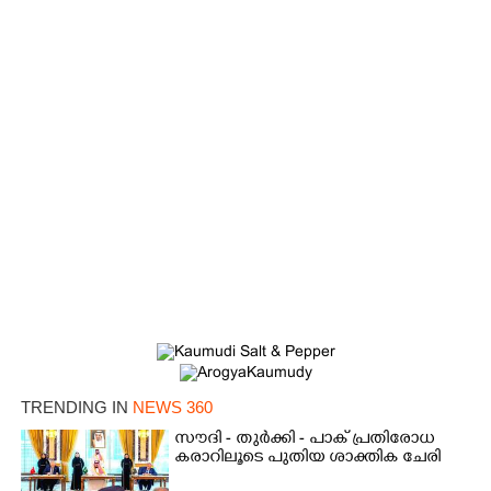
×
Share this link
Copy Link
TRENDING IN
NEWS 360
സൗദി - തുർക്കി - പാക് പ്രതിരോധ
കരാറിലൂടെ പുതിയ ശാക്തിക ചേരി