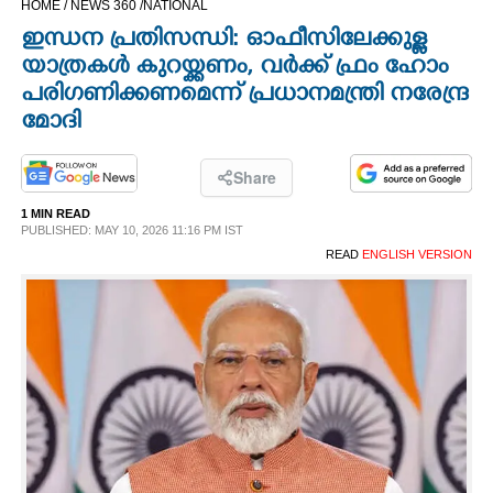
HOME /
NEWS 360 /
NATIONAL
CINEMA
ഇന്ധന പ്രതിസന്ധി: ഓഫീസിലേക്കുള്ള
യാത്രകൾ കുറയ്ക്കണം,​ വർക്ക് ഫ്രം ഹോം
OPINION
പരിഗണിക്കണമെന്ന് പ്രധാനമന്ത്രി നരേന്ദ്ര
മോദി
PHOTOS
Share
LIFESTYLE
1 MIN READ
PUBLISHED: MAY 10, 2026 11:16 PM IST
READ
ENGLISH VERSION
SPIRITUAL
INFO+
ART
ASTRO