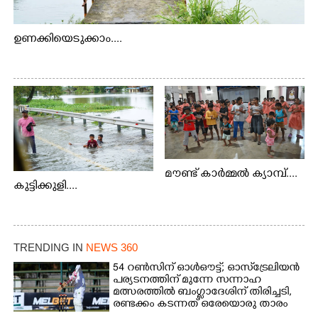
ഉണക്കിയെടുക്കാം....
മൗണ്ട് കാർമ്മൽ ക്യാമ്പ്....
കുട്ടിക്കുളി....
TRENDING IN
NEWS 360
54 റൺസിന് ഓൾഔട്ട്; ഓസ്‌ട്രേലിയൻ
പര്യടനത്തിന് മുന്നേ സന്നാഹ
മത്സരത്തിൽ ബംഗ്ലാദേശിന് തിരിച്ചടി,
രണ്ടക്കം കടന്നത് ഒരേയൊരു താരം