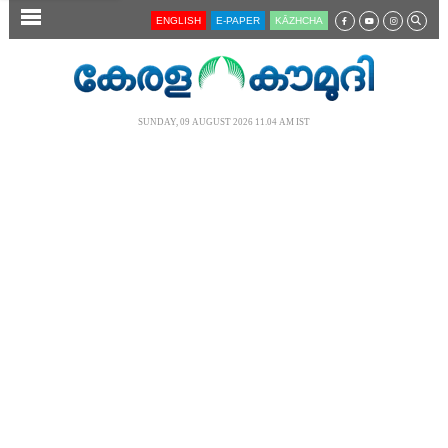
SECTIONS
ENGLISH
E-PAPER
KĀZHCHA
HOME
LATEST
SUNDAY, 09 AUGUST 2026 11.04 AM IST
AUDIO
NOTIFIED NEWS
POLL
KERALA
LOCAL
NEWS 360
CASE DIARY