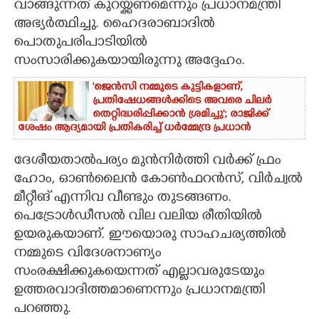
വാങ്ങുന്നത് കുറയ്ക്കണമെന്നും പ്രധാനമന്ത്രി
അഭ്യർത്ഥിച്ചു. ഹൈദരാബാദിൽ
പൊതുപരിപാടിയിൽ
സംസാരിക്കുകയായിരുന്നു അദ്ദേഹം.
'ജെൻസി നമ്മുടെ കുട്ടികളാണ്,
പ്രതിഷേധങ്ങൾക്കിടെ അവരെ ചിലർ
തെറ്റിദ്ധരിപ്പിക്കാൻ ശ്രമിച്ചു'; രാജിക്ക്
ശേഷം ആദ്യമായി പ്രതികരിച്ച് ധർമ്മേന്ദ്ര പ്രധാൻ
ദേശീയതാൽപര്യം മുൻനിർത്തി വർക്ക് ഫ്രം
ഹോം, ഓൺലൈൻ കോൺഫറൻസ്, വിർച്വൽ
മീറ്റീങ് എന്നിവ വീണ്ടും തുടങ്ങണം.
പെട്രോൾഡീസൽ വില വലിയ രീതിയിൽ
ഉയരുകയാണ്. ഈയൊരു സാഹചര്യത്തിൽ
നമ്മുടെ വിദേശനാണ്യം
സംരക്ഷിക്കുകയെന്നത് എല്ലാവരുടേയും
ഉത്തരവാദിത്തമാണെന്നും പ്രധാനമന്ത്രി
പറഞ്ഞു.