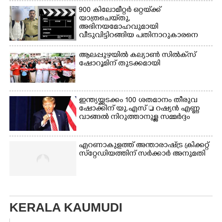
900 കിലോമീറ്റർ ഒറ്റയ്‌ക്ക്
യാത്രചെ‌യ്‌തു,​
അഭിനയമോഹവുമായി
വീടുവിട്ടിറങ്ങിയ പതിനാറുകാരനെ
കണ്ടെത്തിയത് ഫിലിം സിറ്റിയിൽ
ആലപ്പുഴയിൽ കല്യാൺ സിൽക്‌സ്
ഷോറൂമിന് തുടക്കമായി
ഇന്ത്യയ്ക്കടക്കം 100 ശതമാനം തീരുവ
ഷോക്കിന് യു.എസ്  റഷ്യൻ എണ്ണ
വാങ്ങൽ നിറുത്താനുള്ള സമ്മർദ്ദം
എറണാകുളത്ത് അന്താരാഷ്ട്ര ക്രിക്കറ്റ്
സ്‌റ്റേഡിയത്തിന് സർക്കാർ അനുമതി
KERALA KAUMUDI