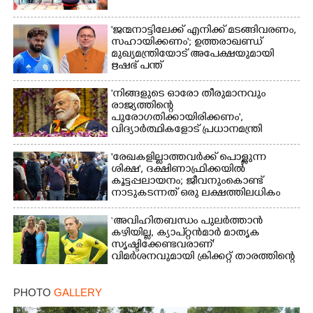
'ജന്മനാട്ടിലേക്ക് എനിക്ക് മടങ്ങിവരണം,
സഹായിക്കണം'; ഉത്തരാഖണ്ഡ്
മുഖ്യമന്ത്രിയോട് അപേക്ഷയുമായി
ഋഷഭ് പന്ത്
'നിങ്ങളുടെ ഓരോ തീരുമാനവും
രാജ്യത്തിന്റെ
പുരോഗതിക്കായിരിക്കണം',​
വിദ്യാർത്ഥികളോട് പ്രധാനമന്ത്രി
'രേഖകളില്ലാത്തവർക്ക് പൊള്ളുന്ന
ശിക്ഷ', ദക്ഷിണാഫ്രിക്കയിൽ
കൂട്ടപ്പലായനം; ജീവനുംകൊണ്ട്
നാടുകടന്നത് ഒരു ലക്ഷത്തിലധികം
പേർ
‘അവിഹിതബന്ധം പുലർത്താൻ
കഴിയില്ല,​ ക്യാപ്റ്റൻമാർ മാതൃക
സൃഷ്ടിക്കേണ്ടവരാണ്'
വിമർശനവുമായി ക്രിക്കറ്റ് താരത്തിന്റെ
ഭാര്യ
PHOTO
GALLERY