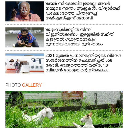
'ജെൻ സി ദേശവിരുദ്ധരല്ല, അവർ
നമ്മുടെ സ്വന്തം ആളുകൾ', വിദ്യാർത്ഥി
പ്രക്ഷോഭത്തെ പിന്തുണച്ച്
ആർഎസ്‌എസ് മേധാവി
'ബുംറ ക്രിക്കറ്റിൽ നിന്ന്
വിട്ടുനിൽക്കണം, ഇല്ലെങ്കിൽ സ്ഥിതി
കൂടുതൽ ഗുരുതരമാകും';
മുന്നറിയിപ്പുമായി മുൻ താരം
2021 മുതൽ പ്രധാനമന്ത്രിയുടെ വിദേശ
സന്ദർശനത്തിന് ചെലവഴിച്ചത് 558
കോടി, രാജ്യത്തെത്തിയത് 381.8
ബില്യൺ ഡോളറിന്റെ നിക്ഷേപം
PHOTO
GALLERY