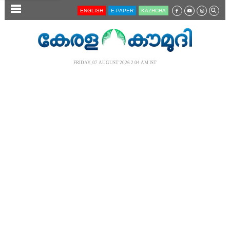
SECTIONS
ENGLISH
E-PAPER
KĀZHCHA
HOME
LATEST
FRIDAY, 07 AUGUST 2026 2.04 AM IST
AUDIO
NOTIFIED NEWS
POLL
KERALA
LOCAL
NEWS 360
CASE DIARY