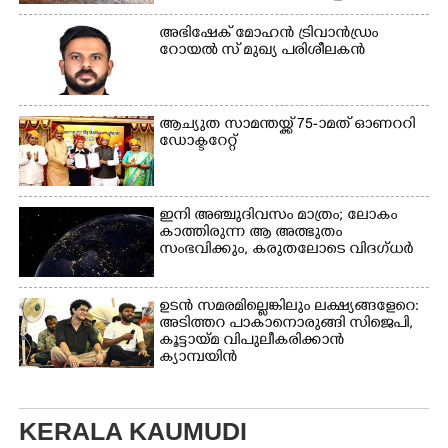
അഭിഷേക് മോഹൻ ട്രിവാൻഡ്രം
റോയൽ സ് മുഖ്യ പരിശീലകൻ
ആച്യുത സാമന്തയ്ക്ക് 75-ാമത് ഓണററി
ഡോക്ടറേറ്റ്
ഇനി അഞ്ചുദിവസം മാത്രം; ലോകം
കാത്തിരുന്ന ആ അത്ഭുതം
സംഭവിക്കും, കരുതലോടെ വിദഗ്ധർ
ഉടൻ സമരമില്ലെങ്കിലും ലക്ഷ്യങ്ങളേറെ:
അടിത്തറ പാകാനൊരുങ്ങി സിജെപി,​
കൂട്ടായ്മ വിപുലീകരിക്കാൻ
ക്യാമ്പയിൻ
KERALA KAUMUDI