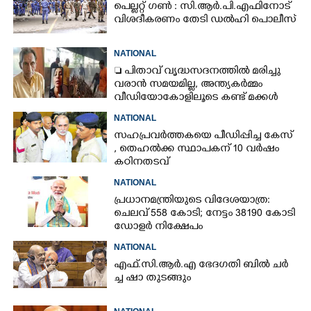
പെല്ലറ്റ് ഗൺ : സി.ആർ.പി.എഫിനോട്
വിശദീകരണം തേടി ഡൽഹി പൊലീസ്
NATIONAL
 പിതാവ് വൃദ്ധസദനത്തിൽ മരിച്ചു
വരാൻ സമയമില്ല,​ അന്ത്യകർമ്മം
വീഡിയോകോളിലൂടെ കണ്ട് മക്കൾ
NATIONAL
സഹപ്രവർത്തകയെ പീഡിപ്പിച്ച കേസ്
, തെഹൽക്ക സ്ഥാപകന് 10 വർഷം
കഠിനതടവ്
NATIONAL
പ്രധാനമന്ത്രിയുടെ വിദേശയാത്ര:
ചെലവ് 558 കോടി; നേട്ടം 38190 കോടി
ഡോളർ നിക്ഷേപം
NATIONAL
എ​ഫ്.​സി.​ആ​ർ.​എ​ ​ഭേ​ദ​ഗ​തി​ ​ബിൽ ച​ർ​
ച്ച​ ​ഷാ​ ​തുടങ്ങും