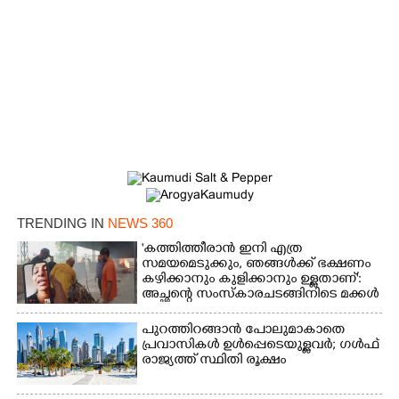
TRENDING IN
NEWS 360
'കത്തിത്തീരാൻ ഇനി എത്ര
സമയമെടുക്കും, ഞങ്ങൾക്ക് ഭക്ഷണം
കഴിക്കാനും കുളിക്കാനും ഉള്ളതാണ്':
അച്ഛന്റെ സംസ്കാരചടങ്ങിനിടെ മക്കൾ
പുറത്തിറങ്ങാൻ പോലുമാകാതെ
പ്രവാസികൾ ഉൾപ്പെടെയുള്ളവർ; ഗൾഫ്
രാജ്യത്ത് സ്ഥിതി രൂക്ഷം