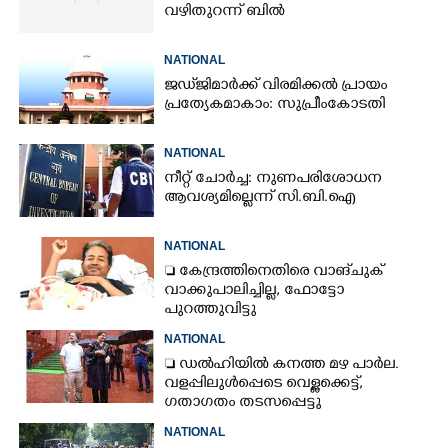
വഴിതുറന്ന് ബിൽ
NATIONAL
ജഡ്‌ജിമാർക്ക് വിരമിക്കൽ പ്രായം
പ്രത്യേകമാകാം: സുപ്രീംകോടതി
NATIONAL
നീറ്റ് ചോർച്ച: നുണപരിശോധന
ആവശ്യമില്ലെന്ന് സി.ബി.ഐ
NATIONAL
 കേന്ദ്രത്തിനെതിരെ വാങ്‌ചുക്
വാക്കുപാലിച്ചില്ല, ഫോട്ടോ
പുറത്തുവിട്ടു
NATIONAL
 ഡൽഹിയിൽ കനത്ത മഴ പാർല.
വളപ്പിലുൾപ്പെടെ വെള്ളക്കെട്ട്,
ഗതാഗതം തടസപ്പെട്ടു
NATIONAL