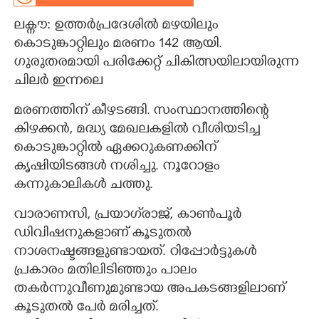
ലക്നൗ: ഉത്തർപ്രദേശിൽ മഴയിലും
CARTOONS
കൊടുങ്കാറ്റിലും മരണം 142 ആയി.
ഗുരുതരമായി പരിക്കേറ്റ് ചികിത്സയിലായിരുന്ന
LITERATURE
ചിലർ ഇന്നലെ
ZOOM
മരണത്തിന് കീഴടങ്ങി. സംസ്ഥാനത്തിന്റെ
കിഴക്കൻ, മദ്ധ്യ മേഖലകളിൽ വീശിയടിച്ച
കൊടുങ്കാറ്റിൽ ഏക്കറുകണക്കിന്
CONTACT US
കൃഷിയിടങ്ങൾ നശിച്ചു. നൂറോളം
കന്നുകാലികൾ ചത്തു.
വാരാണസി, പ്രയാഗ്‌രാജ്,​ കാൺപൂർ
ഡിവിഷനുകളാണ് കൂടുതൽ
നാശനഷ്ടങ്ങളുണ്ടായത്. റിപ്പോർട്ടുകൾ
പ്രകാരം മതിലിടിഞ്ഞും പാലം
തകർന്നുവീണുമുണ്ടായ അപകടങ്ങളിലാണ്
കൂടുതൽ പേർ മരിച്ചത്.