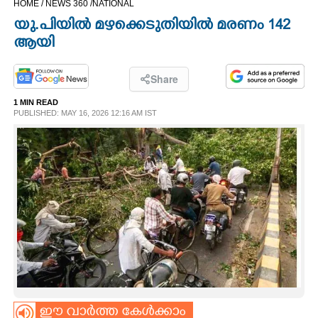
HOME /
NEWS 360 /
NATIONAL
CINEMA
യു.പിയിൽ മഴക്കെടുതിയിൽ മരണം 142
ആയി
OPINION
Share
PHOTOS
1 MIN READ
PUBLISHED: MAY 16, 2026 12:16 AM IST
LIFESTYLE
SPIRITUAL
INFO+
ART
ASTRO
ഈ വാർത്ത കേൾക്കാം