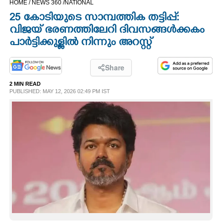
HOME /
NEWS 360 /
NATIONAL
CINEMA
25 കോടിയുടെ സാമ്പത്തിക തട്ടിപ്പ്:
വിജയ് ഭരണത്തിലേറി ദിവസങ്ങൾക്കകം
OPINION
പാർട്ടിക്കുള്ളിൽ നിന്നും അറസ്റ്റ്
PHOTOS
Share
2 MIN READ
PUBLISHED: MAY 12, 2026 02:49 PM IST
LIFESTYLE
SPIRITUAL
INFO+
ART
ASTRO