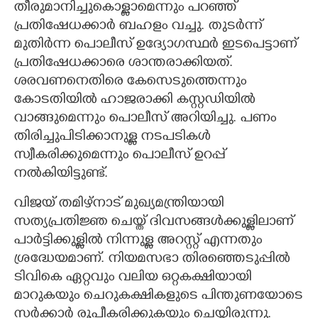
തീരുമാനിച്ചുകൊള്ളാമെന്നും പറഞ്ഞ്
പ്രതിഷേധക്കാർ ബഹളം വച്ചു. തുടർന്ന്
മുതിർന്ന പൊലീസ് ഉദ്യോഗസ്ഥർ ഇടപെട്ടാണ്
പ്രതിഷേധക്കാരെ ശാന്തരാക്കിയത്.
ശരവണനെതിരെ കേസെടുത്തെന്നും
കോടതിയിൽ ഹാജരാക്കി കസ്റ്റഡിയിൽ
വാങ്ങുമെന്നും പൊലീസ് അറിയിച്ചു. പണം
തിരിച്ചുപിടിക്കാനുള്ള നടപടികൾ
സ്വീകരിക്കുമെന്നും പൊലീസ് ഉറപ്പ്
നൽകിയിട്ടുണ്ട്.
വിജയ് തമിഴ്നാട് മുഖ്യമന്ത്രിയായി
സത്യപ്രതിജ്ഞ ചെയ്ത് ദിവസങ്ങൾക്കുള്ളിലാണ്
പാർട്ടിക്കുള്ളിൽ നിന്നുള്ള അറസ്റ്റ് എന്നതും
ശ്രദ്ധേയമാണ്. നിയമസഭാ തിരഞ്ഞെടുപ്പിൽ
ടിവികെ ഏറ്റവും വലിയ ഒറ്റകക്ഷിയായി
മാറുകയും ചെറുകക്ഷികളുടെ പിന്തുണയോടെ
സർക്കാർ രൂപീകരിക്കുകയും ചെയ്തിരുന്നു.