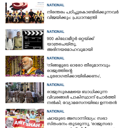
NATIONAL
നിരന്തരം പഠിച്ചുകൊണ്ടിരിക്കുന്നവർ
വിജയിക്കും: പ്രധാനമന്ത്രി
NATIONAL
900 കിലോമീറ്റർ ഒറ്റയ്‌ക്ക്
യാത്രചെ‌യ്‌തു,​
അഭിനയമോഹവുമായി
വീടുവിട്ടിറങ്ങിയ പതിനാറുകാരനെ
NATIONAL
കണ്ടെത്തിയത് ഫിലിം സിറ്റിയിൽ
'നിങ്ങളുടെ ഓരോ തീരുമാനവും
രാജ്യത്തിന്റെ
പുരോഗതിക്കായിരിക്കണം',​
വിദ്യാർത്ഥികളോട് പ്രധാനമന്ത്രി
NATIONAL
രാജ്യസുരക്ഷയെ ബാധിക്കുന്ന
വിവരങ്ങൾ പാകിസ്ഥാന് ചോ‌ർത്തി
നൽകി; വ്യോമസേനയിലെ ഉന്നതൻ
അറസ്റ്റിൽ
NATIONAL
ഷായുടെ അസാന്നിദ്ധ്യം: സഭാ
സ്‌തംഭനം തുടരുന്നു, 'രാജ്യസഭാ