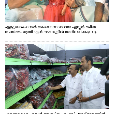
എജ്യുക്കേഷനൽ അംബാസഡറായ എസ്തർ മരിയ
ടോമിയെ മന്ത്രി എൻ.ഷംസുദ്ദീൻ അഭിനന്ദിക്കുന്നു.