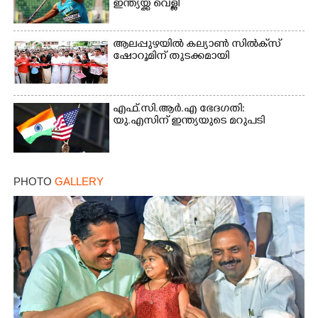
ഇന്ത്യയ്ക്ക് വെള്ളി
ആലപ്പുഴയിൽ കല്യാൺ സിൽക്‌സ്
ഷോറൂമിന് തുടക്കമായി
എഫ്.സി.ആർ.എ ഭേദഗതി:
യു.എസിന് ഇന്ത്യയുടെ മറുപടി
PHOTO
GALLERY