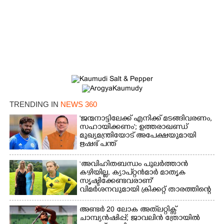
TRENDING IN
NEWS 360
'ജന്മനാട്ടിലേക്ക് എനിക്ക് മടങ്ങിവരണം,
സഹായിക്കണം'; ഉത്തരാഖണ്ഡ്
മുഖ്യമന്ത്രിയോട് അപേക്ഷയുമായി
ഋഷഭ് പന്ത്
‘അവിഹിതബന്ധം പുലർത്താൻ
കഴിയില്ല,​ ക്യാപ്റ്റൻമാർ മാതൃക
സൃഷ്ടിക്കേണ്ടവരാണ്'
വിമർശനവുമായി ക്രിക്കറ്റ് താരത്തിന്റെ
ഭാര്യ
അണ്ടർ 20 ലോക അത്‌ലറ്റിക്സ്
ചാമ്പ്യൻഷിപ്പ്; ജാവലിൻ ത്രോയിൽ