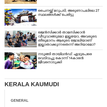
ചൈനയ്ക്ക് മറുപടി; അരുണാചലിലെ 27
സ്ഥലങ്ങൾക്ക് പേരിട്ടു
ജെൻസിക്കാർ താമസിക്കാൻ
വീടുവാങ്ങുമോ ഇല്ലയോ, അവരുടെ
തീരുമാനം ആരുടെ ജോലിയാണ്
ഇല്ലാതാക്കുന്നതെന്ന് അറിയാമോ?
നടുങ്ങി തായ്‌ലൻഡ്: ഏഴുപേരെ
വെടിവച്ചു കൊന്ന് 14കാരൻ
ജീവനൊടുക്കി
KERALA KAUMUDI
GENERAL