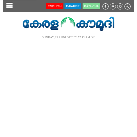
SECTIONS
ENGLISH
E-PAPER
KĀZHCHA
HOME
LATEST
SUNDAY, 09 AUGUST 2026 12.49 AM IST
AUDIO
NOTIFIED NEWS
POLL
KERALA
LOCAL
NEWS 360
CASE DIARY