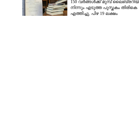
150 വർങ്ങൾക്ക് മുമ്പ് ലൈബ്രറി
നിന്നും എടുത്ത പുസ്തകം തിരികെ
എത്തിച്ചു,​ പിഴ 19 ലക്ഷം