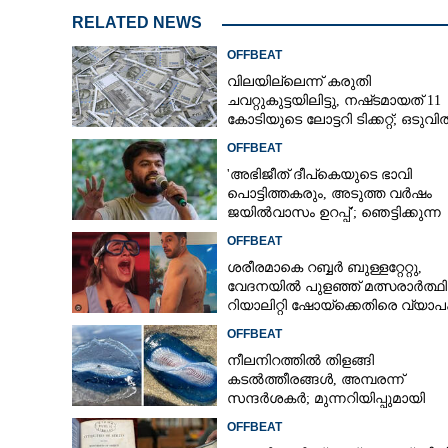
RELATED NEWS
OFFBEAT
വിലയില്ലെന്ന് കരുതി
ചവറ്റുകുട്ടയിലിട്ടു, നഷ്‌ടമായത് 11
കോടിയുടെ ലോട്ടറി ടിക്കറ്റ്; ഒടുവി
ഭാഗ്യം തുണയായി
OFFBEAT
'അഭിജീത് ദീപ്‌കെയുടെ ഭാവി
പൊട്ടിത്തകരും, അടുത്ത വർഷം
ജയിൽവാസം ഉറപ്പ്'; ഞെട്ടിക്കുന്ന
പ്രവചനവുമായി ജ്യോതിഷി
OFFBEAT
ശരീരമാകെ റബ്ബർ ബുള്ളറ്റേറ്റു,
വേദനയിൽ പുളഞ്ഞ് മത്സരാർത്ഥ
റിയാലിറ്റി ഷോയ്‌ക്കെതിരെ വ്യാ
വിമർശനം
OFFBEAT
നീലനിറത്തിൽ തിളങ്ങി
കടൽത്തീരങ്ങൾ, അമ്പരന്ന്
സന്ദർശകർ; മുന്നറിയിപ്പുമായി
സമുദ്രവിദഗ്‌ദ്ധ‌ർ
OFFBEAT