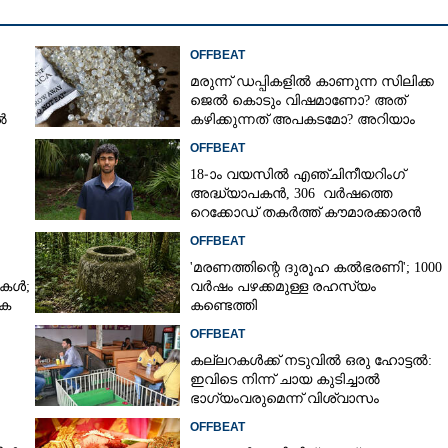
OFFBEAT
മരുന്ന് ഡപ്പികളിൽ കാണുന്ന സിലിക്ക
ജെൽ കൊടും വിഷമാണോ? അത്
ൽ
കഴിക്കുന്നത് അപകടമോ? അറിയാം
OFFBEAT
18-ാം വയസിൽ എഞ്ചിനീയറിംഗ്
അദ്ധ്യാപകൻ, 306 വർഷത്തെ
റെക്കോഡ് തകർത്ത് കൗമാരക്കാരൻ
OFFBEAT
'മരണത്തിന്റെ ദുരൂഹ കൽഭരണി'; 1000
ികൾ;
വർഷം പഴക്കമുള്ള രഹസ്യം
പക
കണ്ടെത്തി
OFFBEAT
കല്ലറകൾക്ക് നടുവിൽ ഒരു ഹോട്ടൽ:
ഇവിടെ നിന്ന് ചായ കുടിച്ചാൽ
ഭാഗ്യംവരുമെന്ന് വിശ്വാസം
OFFBEAT