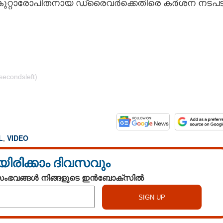
്ചു. കുറ്റാരോപിതനായ ഡ്രൈവർക്കെതിരെ കർശന നടപട
secondsleft)
Share this link
L
,
VIDEO
യിരിക്കാം ദിവസവും
കുശേഷം റാപ്പിഡോ
Copy Link
 സംഭവങ്ങൾ നിങ്ങളുടെ ഇൻബോക്സിൽ
്‌റൂമിൽ നിന്ന്‌ വീഡിയോ
 വെളിപ്പെടുത്തലുമായി