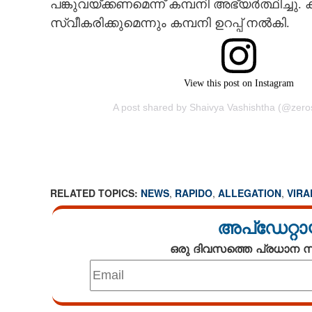
പങ്കുവയ്‌ക്കണമെന്ന് കമ്പനി അഭ്യർത്ഥിച
സ്വീകരിക്കുമെന്നും കമ്പനി ഉറപ്പ് നൽകി.
View this post on Instagram
A post shared by Shaivya Vashishtha (@zero
RELATED TOPICS:
NEWS
,
RAPIDO
,
ALLEGATION
,
VIRA
അപ്ഡേറ്റാ
'ആ യാത്രയ്‌ക്
ഒരു ദിവസത്തെ പ്രധാന
ഡ്രൈവർ ബാ‌ത്ത
കോൾ ചെയ്‌തു';
യുവതി