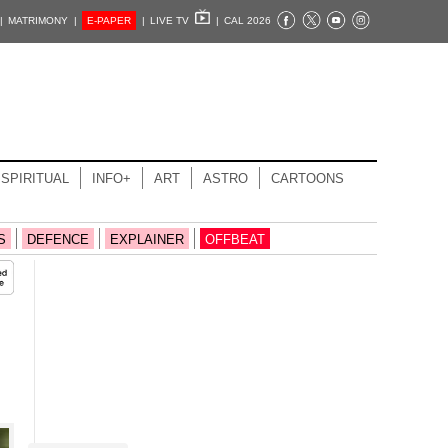
|
MATRIMONY |
E-PAPER
|
LIVE TV
|
CAL 2026
SPIRITUAL
INFO+
ART
ASTRO
CARTOONS
S
DEFENCE
EXPLAINER
OFFBEAT