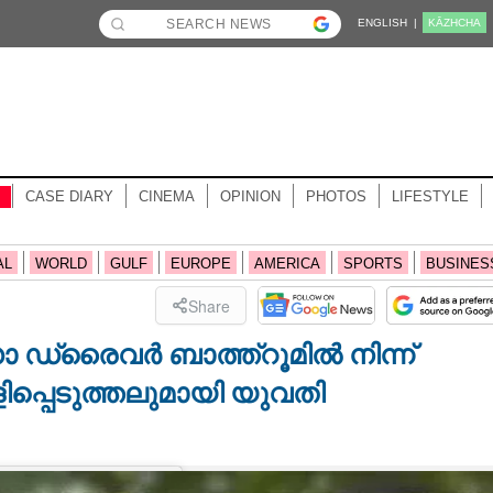
ENGLISH |
KĀZHCHA
CASE DIARY
CINEMA
OPINION
PHOTOS
LIFESTYLE
AL
WORLD
GULF
EUROPE
AMERICA
SPORTS
BUSINES
Share
 ഡ്രൈവർ ബാ‌ത്ത്‌റൂമിൽ നിന്ന്‌
പ്പെടുത്തലുമായി യുവതി