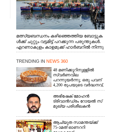
മത്സ്യബന്ധനം കഴിഞ്ഞെത്തിയ ബോട്ടുക
ൾക്ക് ചുറ്റും വട്ടമിട്ട് പറക്കുന്ന പരുന്തുകൾ.
എറണാകുളം കാളമുക്ക് ഹാർബറിൽ നിന്നു
ള്ള കാഴ്ച
TRENDING IN
NEWS 360
48 മണിക്കൂറിനുള്ളിൽ
സ്വർണവില
പറന്നുയർന്നു; ഒരു പവന്
4,200 രൂപയുടെ വർദ്ധനവ്,
വിവാഹ സീസണിൽ
കനത്ത തിരിച്ചടി
അഭിഷേക് മോഹൻ
ട്രിവാൻഡ്രം റോയൽ സ്
മുഖ്യ പരിശീലകൻ
ആച്യുത സാമന്തയ്ക്ക്
75-ാമത് ഓണററി