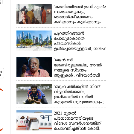
ി
'കത്തിത്തീരാൻ ഇനി എത്ര
സമയമെടുക്കും,
ഞങ്ങൾക്ക് ഭക്ഷണം
കഴിക്കാനും കുളിക്കാനും
ഉള്ളതാണ്': അച്ഛന്റെ
സംസ്കാരചടങ്ങിനിടെ
പുറത്തിറങ്ങാൻ
മക്കൾ
പോലുമാകാതെ
×
പ്രവാസികൾ
ഉൾപ്പെടെയുള്ളവർ; ഗൾഫ്
രാജ്യത്ത് സ്ഥിതി രൂക്ഷം
'ജെൻ സി
ദേശവിരുദ്ധരല്ല, അവർ
നമ്മുടെ സ്വന്തം
ആളുകൾ', വിദ്യാർത്ഥി
പ്രക്ഷോഭത്തെ പിന്തുണച്ച്
ആർഎസ്‌എസ് മേധാവി
'ബുംറ ക്രിക്കറ്റിൽ നിന്ന്
വിട്ടുനിൽക്കണം,
ഇല്ലെങ്കിൽ സ്ഥിതി
കൂടുതൽ ഗുരുതരമാകും';
മുന്നറിയിപ്പുമായി മുൻ
താരം
2021 മുതൽ
പ്രധാനമന്ത്രിയുടെ
വിദേശ സന്ദർശനത്തിന്
ചെലവഴിച്ചത് 558 കോടി,
രാജ്യത്തെത്തിയത് 381.8