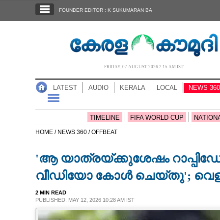
SECTIONS
FOUNDER EDITOR : K SUKUMARAN BA
HOME
LATEST
AUDIO
FRIDAY, 07 AUGUST 2026 2.15 AM IST
NOTIFIED NEWS
LATEST
AUDIO
KERALA
LOCAL
NEWS 360
POLL
KERALA
TIMELINE
FIFA WORLD CUP
NATION
HOME /
NEWS 360 /
OFFBEAT
LOCAL
'ആ യാത്രയ്‌ക്കുശേഷം റാപ്പിഡോ
NEWS 360
വീഡിയോ കോൾ ചെയ്‌തു'; വെളി
2 MIN READ
CASE DIARY
PUBLISHED: MAY 12, 2026 10:28 AM IST