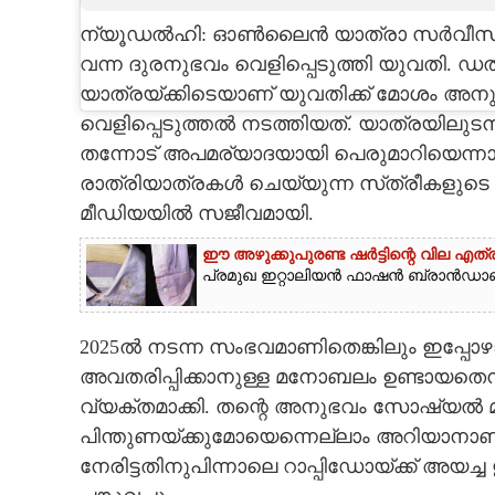
ന്യൂഡൽഹി: ഓൺലൈൻ യാത്രാ സർവീസായ റ
CARTOONS
വന്ന ദുരനുഭവം വെളിപ്പെടുത്തി യുവതി. ഡ
യാത്രയ്‌ക്കിടെയാണ് യുവതിക്ക് മോശം അ
LITERATURE
വെളിപ്പെടുത്തൽ നടത്തിയത്. യാത്രയില
തന്നോട് അപമര്യാദയായി പെരുമാറിയെന്ന
ZOOM
രാത്രിയാത്രകൾ ചെയ്യുന്ന സ്‌ത്രീകളു
മീഡിയയിൽ സജീവമായി.
CONTACT US
ഈ അഴുക്കുപുരണ്ട ഷർട്ടിന്റെ വില എത്
പ്രമുഖ ഇറ്റാലിയൻ ഫാഷൻ ബ്രാൻഡാണ് 
2025ൽ നടന്ന സംഭവമാണിതെങ്കിലും ഇപ്പോഴ
അവതരിപ്പിക്കാനുള്ള മനോബലം ഉണ്ടായതെന
വ്യക്തമാക്കി. തന്റെ അനുഭവം സോഷ്യൽ 
പിന്തുണയ്‌ക്കുമോയെന്നെല്ലാം അറിയാനാ
നേരിട്ടതിനുപിന്നാലെ റാപ്പിഡോയ്‌ക്ക് അയച്