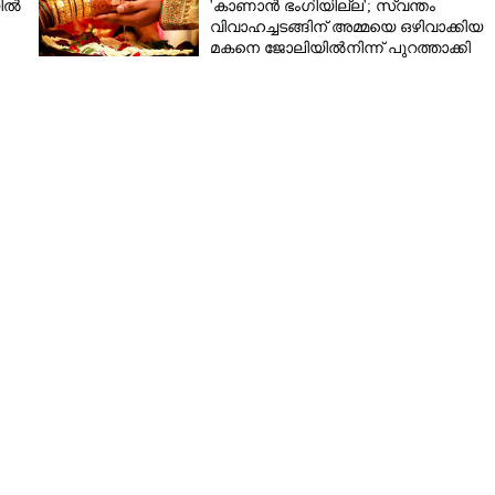
യിൽ
'കാണാൻ ഭംഗിയില്ല'; സ്വന്തം
വിവാഹച്ചടങ്ങിന് അമ്മയെ ഒഴിവാക്കിയ
മകനെ ജോലിയിൽനിന്ന് പുറത്താക്കി