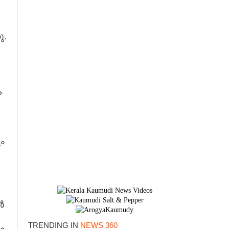
ു.
ക
ം
ർ
TRENDING IN
NEWS 360