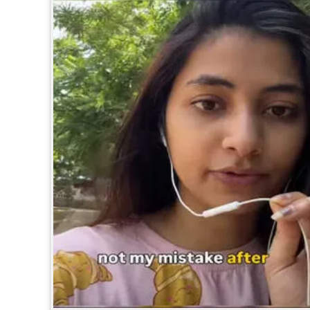
CINEMA
OPINION
PHOTOS
LIFESTYLE
SPIRITUAL
INFO+
ART
ASTRO