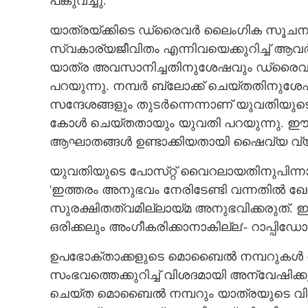
പങ്കുവച്ചു.
യാത്രയ്‌ക്കിടെ ഡ്രൈവർ ലൈംഗിക സൂചനയ
സ്വകാര്യജീവിതം എന്നിവയെക്കുറിച്ച് ആവ
യാത്ര അവസാനിച്ചതിനുശേഷവും ഡ്രൈവർ 
പറയുന്നു. നമ്പർ ബ്ലോക്ക് ചെയ്‌തതിനുശ
സന്ദേശങ്ങളും തുടർന്നെന്നാണ് യുവതിയുട
കോൾ ചെയ്‌തതായും യുവതി പറയുന്നു. ഈ 
ആഘാതങ്ങൾ ഉണ്ടാക്കിയതായി ഷൈവ്യ വ്യക
യുവതിയുടെ പോസ്‌റ്റ് വൈറലായതിനുപിന്ന
'ഇത്തരം അനുഭവം നേരിടേണ്ടി വന്നതിൽ ഖേദ
സുരക്ഷിതത്വമില്ലായ്‌മ അനുഭവിക്കരുത്. ഇത
ഒരിക്കലും അംഗീകരിക്കാനാകില്ല'- റാപ്പിഡോ പ
ഉപഭോക്താക്കളുടെ മൊബൈൽ നമ്പറുകൾ റാപ്
സംഭവത്തെക്കുറിച്ച് വിശദമായി അന്വേഷിക്കുമ
ചെയ്‌ത മൊബൈൽ നമ്പറും യാത്രയുടെ വിവരങ