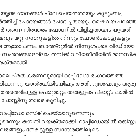
ുള്ള ഗാനങ്ങൾ പ്ലേ ചെയ്‌തതായും കുടുംബം,
ർത്തിച്ച് ചോദ്യങ്ങൾ ചോദിച്ചതായും ഷൈവ്യ പറഞ്ഞ
തന്നെ നിരന്തരം ഫോണിൽ വിളിച്ചതായും യുവതി
േഷവും മറ്റു നമ്പറുകളിൽ നിന്നും ഫോൺകോളുകളും
െ ആരോപണം. ബാ‌ത്ത്‌റൂമിൽ നിന്നുൾപ്പടെ വീഡിയോ
സംഭവങ്ങളെല്ലാം തനിക്ക് വലിയരീതിയിൽ മാനസി
്തമാക്കി.
ാലെ പ്രതികരണവുമായി റാപ്പിഡോ രംഗത്തെത്തി.
ിക്കുന്നു. യാത്രയ്‌ക്കിടയിലും അതിനുശേഷവും ആരു
്തരത്തിലുള്ള പെരുമാറ്റം തങ്ങളുടെ പ്ലാറ്റ്‌ഫോമിൽ
ോസ്റ്റിനു താഴെ കുറിച്ചു.
പിഡോ മസ്‌ക് ചെയ്യാറുണ്ടെന്നും
െന്നും കമ്പനി വ്യക്തമാക്കി. റാപ്പിഡോയിൽ രജിസ്റ്റ
്ങളും നേരിട്ടുള്ള സന്ദേശത്തിലൂടെ