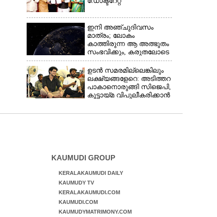
ഡോക്ടറേറ്റ്
ഇനി അഞ്ചുദിവസം
മാത്രം; ലോകം
കാത്തിരുന്ന ആ അത്ഭുതം
സംഭവിക്കും, കരുതലോടെ
വിദഗ്ധർ
ഉടൻ സമരമില്ലെങ്കിലും
ലക്ഷ്യങ്ങളേറെ: അടിത്തറ
പാകാനൊരുങ്ങി സിജെപി,​
കൂട്ടായ്മ വിപുലീകരിക്കാൻ
ക്യാമ്പയിൻ
KAUMUDI GROUP
KERALAKAUMUDI DAILY
KAUMUDY TV
KERALAKAUMUDI.COM
KAUMUDI.COM
KAUMUDYMATRIMONY.COM