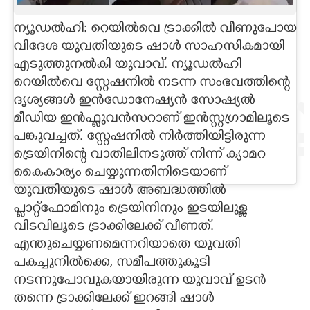
CARTOONS
ന്യൂഡൽഹി: റെയിൽവെ ട്രാക്കിൽ വീണുപോയ
വിദേശ യുവതിയുടെ ഷാൾ സാഹസികമായി
എടുത്തുനൽകി യുവാവ്. ന്യൂഡൽഹി
LITERATURE
റെയിൽവെ സ്റ്റേഷനിൽ നടന്ന സംഭവത്തിന്റെ
ദൃശ്യങ്ങൾ ഇൻഡോനേഷ്യൻ സോഷ്യൽ
ZOOM
മീഡിയ ഇൻഫ്ളുവൻസറാണ് ഇൻസ്റ്റഗ്രാമിലൂടെ
പങ്കുവച്ചത്. സ്റ്റേഷനിൽ നിർത്തിയിട്ടിരുന്ന
CONTACT US
ട്രെയിനിന്റെ വാതിലിനടുത്ത് നിന്ന് ക്യാമറ
കൈകാര്യം ചെയ്യുന്നതിനിടെയാണ്
യുവതിയുടെ ഷാൾ അബദ്ധത്തിൽ
പ്ലാറ്റ്‌ഫോമിനും ട്രെയിനിനും ഇടയിലുള്ള
വിടവിലൂടെ ട്രാക്കിലേക്ക് വീണത്.
എന്തുചെയ്യണമെന്നറിയാതെ യുവതി
പകച്ചുനിൽക്കെ, സമീപത്തുകൂടി
നടന്നുപോവുകയായിരുന്ന യുവാവ് ഉടൻ
തന്നെ ട്രാക്കിലേക്ക് ഇറങ്ങി ഷാൾ