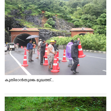
കുതിരാൻതുരങ്ക മുഖത്ത്...