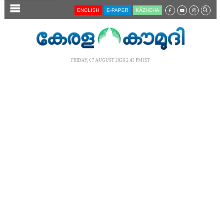
SECTIONS
ENGLISH
E-PAPER
KĀZHCHA
HOME
LATEST
FRIDAY, 07 AUGUST 2026 2.43 PM IST
AUDIO
NOTIFIED NEWS
POLL
KERALA
LOCAL
NEWS 360
CASE DIARY