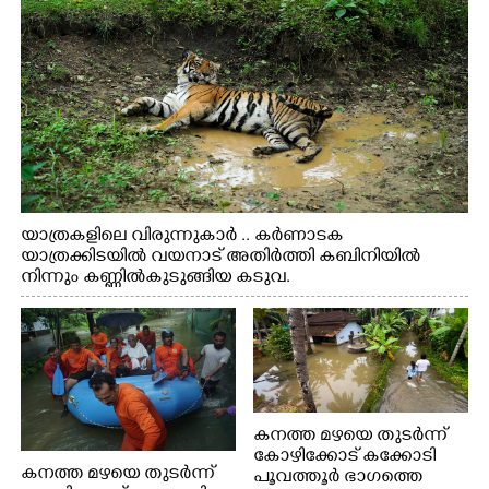
യാത്രകളിലെ വിരുന്നുകാർ .. കർണാടക
യാത്രക്കിടയിൽ വയനാട് അതിർത്തി കബിനിയിൽ
നിന്നും കണ്ണിൽകുടുങ്ങിയ കടുവ.
കനത്ത മഴയെ തുടർന്ന്
കോഴിക്കോട് കക്കോടി
കനത്ത മഴയെ തുടർന്ന്
പൂവത്തൂർ ഭാഗത്തെ