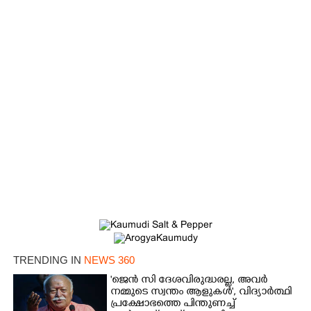
×
Share this link
Copy Link
TRENDING IN
NEWS 360
'ജെൻ സി ദേശവിരുദ്ധരല്ല, അവർ
നമ്മുടെ സ്വന്തം ആളുകൾ', വിദ്യാർത്ഥി
പ്രക്ഷോഭത്തെ പിന്തുണച്ച്