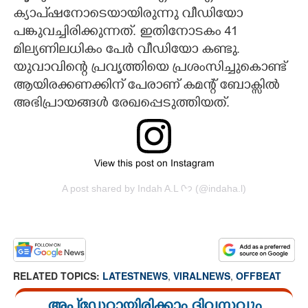
ക്യാപ്ഷനോടെയായിരുന്നു വീഡിയോ
പങ്കുവച്ചിരിക്കുന്നത്. ഇതിനോടകം 41
മില്യണിലധികം പേർ വീഡിയോ കണ്ടു.
യുവാവിന്റെ പ്രവൃത്തിയെ പ്രശംസിച്ചുകൊണ്ട്
ആയിരക്കണക്കിന് പേരാണ് കമന്റ് ബോക്സിൽ
അഭിപ്രായങ്ങൾ രേഖപ്പെടുത്തിയത്.
View this post on Instagram
A post shared by Indah A.L ᢉ𐭩 (@indaha.l)
RELATED TOPICS:
LATESTNEWS
,
VIRALNEWS
,
OFFBEAT
അപ്ഡേറ്റായിരിക്കാം ദിവസവും