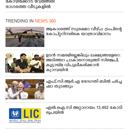
കോഴിക്കോട് വേങ്ങേരി
വീടുകളിൽ വെള്ളം
ഭാഗത്തെ വീടുകളിൽ
കയറിയപ്പോൾ
വെള്ളം
കയറിയപ്പോൾ ആളുകളെ
TRENDING IN
NEWS 360
സുരക്ഷിത സ്ഥാനത്തേക്ക്
മാറ്റുന്ന സുരക്ഷാസേനാം
ആകാശത്ത് സുരക്ഷാ വീഴ്‌ച: ട്രംപിന്റെ
ഗങ്ങൾ
കോ‌പ്‌റ്ററിനരികെ യാത്രാവിമാനം
ഉടൻ സമരമില്ലെങ്കിലും ലക്ഷ്യങ്ങളേറെ:
അടിത്തറ പാകാനൊരുങ്ങി സിജെപി,​
കൂട്ടായ്മ വിപുലീകരിക്കാൻ
ക്യാമ്പയിൻ
എ​ഫ്.​സി.​ആ​ർ.​എ​ ​ഭേ​ദ​ഗ​തി​ ​ബിൽ ച​ർ​ച്ച​
​ഷാ​ ​തുടങ്ങും
എൽ.ഐ.സി അറ്റാദായം 13,492 കോടി
രൂപയിൽ