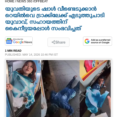
HOME /
NEWS 360 /
OFFBEAT
CINEMA
യുവതിയുടെ ഷാൾ വീണ്ടെടുക്കാൻ
റെയിൽവെ ട്രാക്കിലേക്ക് എടുത്തുചാടി
OPINION
യുവാവ്, സഹായത്തിന്
കൈനീട്ടയപ്പോൾ സംഭവിച്ചത്
PHOTOS
Share
LIFESTYLE
1 MIN READ
PUBLISHED: MAY 14, 2026 10:46 PM IST
SPIRITUAL
INFO+
ART
ASTRO