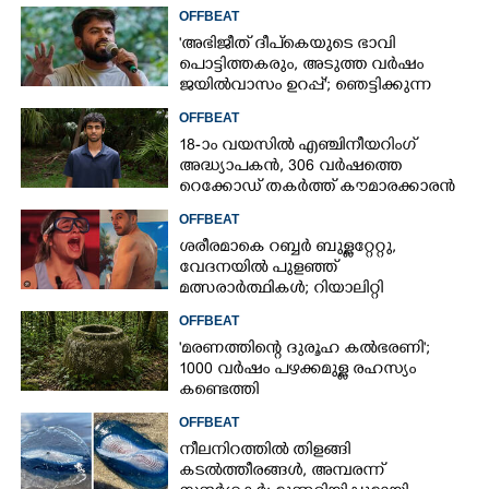
OFFBEAT
'അഭിജീത് ദീപ്‌കെയുടെ ഭാവി
പൊട്ടിത്തകരും, അടുത്ത വർഷം
ജയിൽവാസം ഉറപ്പ്'; ഞെട്ടിക്കുന്ന
പ്രവചനവുമായി ജ്യോതിഷി
OFFBEAT
18-ാം വയസിൽ എഞ്ചിനീയറിംഗ്
അദ്ധ്യാപകൻ, 306 വർഷത്തെ
റെക്കോഡ് തകർത്ത് കൗമാരക്കാരൻ
OFFBEAT
ശരീരമാകെ റബ്ബർ ബുള്ളറ്റേറ്റു,
വേദനയിൽ പുളഞ്ഞ്
മത്സരാർത്ഥികൾ; റിയാലിറ്റി
ഷോയ്‌ക്കെതിരെ വ്യാപക വിമർശനം
OFFBEAT
'മരണത്തിന്റെ ദുരൂഹ കൽഭരണി';
1000 വർഷം പഴക്കമുള്ള രഹസ്യം
കണ്ടെത്തി
OFFBEAT
നീലനിറത്തിൽ തിളങ്ങി
കടൽത്തീരങ്ങൾ, അമ്പരന്ന്