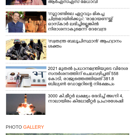
ആർഎസ്‌എസ് മേധാവി
'നൂറ്റാണ്ടിലെ ഏറ്റവും മികച്ച
ചിത്രമായിരിക്കും': 'രാമായണ'യ്ക്ക്
ഓസ്കാ‌ർ ലഭിച്ചില്ലെങ്കിൽ
നിരാശനാകുമെന്ന് ദേവേന്ദ്ര
ഫഡ്നാവിസ്
'സ്വതന്ത്ര ബലൂചിസ്ഥാൻ' ആഹ്വാനം
ശക്തം
2021 മുതൽ പ്രധാനമന്ത്രിയുടെ വിദേശ
സന്ദർശനത്തിന് ചെലവഴിച്ചത് 558
കോടി, രാജ്യത്തെത്തിയത് 381.8
ബില്യൺ ഡോളറിന്റെ നിക്ഷേപം
3000 കി.മീറ്റർ ലക്ഷ്യം ഭേദിച്ച് അഗ്നി 4,
നാലായിരം കിലോമീറ്റർ പ്രഹരശേഷി
PHOTO
GALLERY