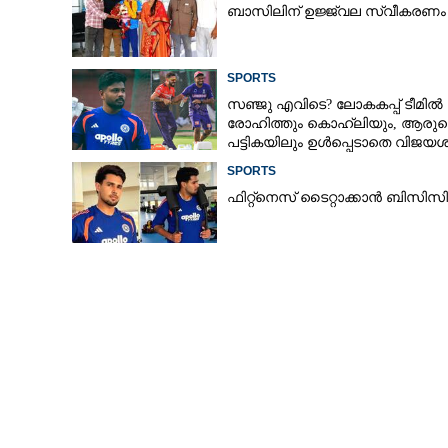
ബാസിലിന് ഉജ്ജ്വല സ്വീകരണം
കൊൽക്കത്ത; ന
SPORTS
സഞ്ജു എവിടെ? ലോകകപ്പ് ടീമിൽ
രോഹിത്തും കൊഹ്‌ലിയും, ആരുട
പട്ടികയിലും ഉൾപ്പെടാതെ വിജയശ
SPORTS
ഫിറ്റ്നെസ് ടൈറ്റാക്കാൻ ബിസ