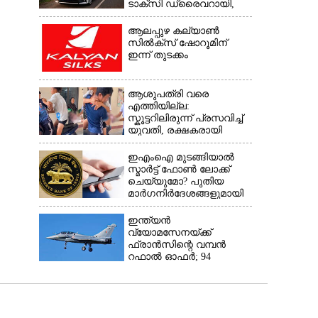
ടാക്‌സി ഡ്രൈവറായി,​
അനുഭവം പങ്കുവച്ച് യുവതി
ആലപ്പുഴ കല്യാൺ
സിൽക്‌സ് ഷോറൂമിന്
ഇന്ന് തുടക്കം
ആശുപത്രി വരെ
എത്തിയില്ല:
സ്കൂട്ടറിലിരുന്ന് പ്രസവിച്ച്
യുവതി, രക്ഷകരായി
ജീവനക്കാർ
ഇഎംഐ മുടങ്ങിയാൽ
സ്മാർട്ട് ഫോൺ ലോക്ക്
ചെയ്യുമോ? പുതിയ
മാർഗനിർദേശങ്ങളുമായി
ആർബിഐ
ഇന്ത്യൻ
വ്യോമസേനയ്‌ക്ക്
ഫ്രാൻസിന്റെ വമ്പൻ
റഫാൽ ഓഫർ; 94
യുദ്ധവിമാനങ്ങൾ
ഇന്ത്യയിൽതന്നെ
നിർ‌മ്മിക്കും