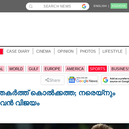
ENGLISH |
KĀZHCHA
CASE DIARY
CINEMA
OPINION
PHOTOS
LIFESTYLE
AL
WORLD
GULF
EUROPE
AMERICA
SPORTS
BUSINES
Share
െ തകർത്ത് കൊൽക്കത്ത; നരെയ്നും
 വൻ വിജയം