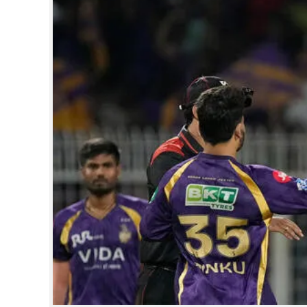
CINEMA
OPINION
PHOTOS
LIFESTYLE
SPIRITUAL
INFO+
ART
ASTRO