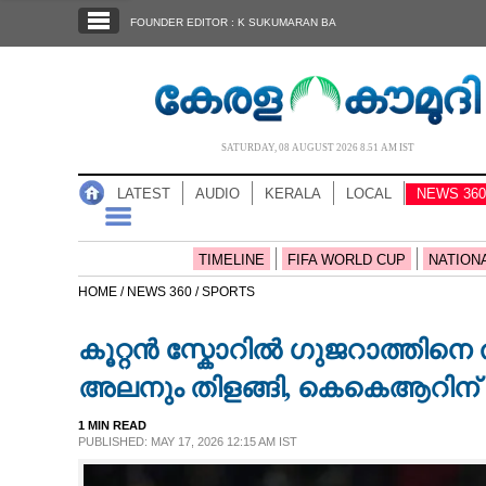
SECTIONS
FOUNDER EDITOR : K SUKUMARAN BA
HOME
LATEST
AUDIO
SATURDAY, 08 AUGUST 2026 8.51 AM IST
NOTIFIED NEWS
LATEST
AUDIO
KERALA
LOCAL
NEWS 360
POLL
KERALA
TIMELINE
FIFA WORLD CUP
NATION
HOME /
NEWS 360 /
SPORTS
LOCAL
കൂറ്റൻ സ്കോറിൽ ഗുജറാത്തിന
NEWS 360
അലനും തിളങ്ങി, കെകെആറിന്
1 MIN READ
CASE DIARY
PUBLISHED: MAY 17, 2026 12:15 AM IST