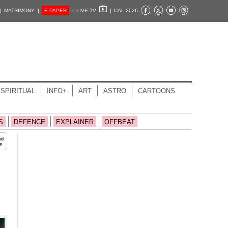
|
MATRIMONY |
E-PAPER
|
LIVE TV
|
CAL 2026
SPIRITUAL
INFO+
ART
ASTRO
CARTOONS
S
DEFENCE
EXPLAINER
OFFBEAT