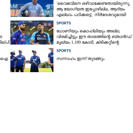
'വൈഭവിനെ ഒഴിവാക്കേണ്ടതായിരുന്നു,​
രെയ്നും അലനും
ആ യോഗ്യത ഇപ്പോഴില്ല, ആദ്യം
തിളങ്ങി, കെകെആറിന് വൻ വിജയം
എല്ലാം പഠിക്കട്ടെ'; നിർദേശവുമായി
മുൻ ക്രിക്കറ്റ് താരം
SPORTS
ധോണിയും കൊഹ്‌ലിയും അല്ല;
െ
വിരമിച്ചിട്ടും ഈ താരത്തിന്റെ ബ്രാൻഡ്
ില്പി
മൂല്യം 1,189 കോടി, ക്രിക്കറ്റിന്റെ
രാജാവ്‌
SPORTS
ിസിഐ
സന്നാഹം ഇന്ന് തുടങ്ങും