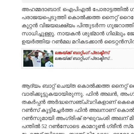
അഹമ്മദാബാദ്: ഐപിഎൽ പോരാട്ടത്തിൽ ഗ
CARTOONS
പരാജയപ്പെടുത്തി കൊൽക്കത്ത നൈറ്റ് റൈഡേഴ
കൂറ്റൻ വിജയലക്ഷ്യം പിന്തുടർന്ന ഗുജറാത
LITERATURE
സാധിച്ചുള്ളൂ. നായകൻ ശുഭ്മാൻ ഗില്ലും ജ
ഉയർത്തിയ റൺമല മറികടക്കാൻ ടൈറ്റൻസിന്
ZOOM
ലങ്കയ്ക്ക് ബാറ്റിംഗ് പ്രാക്ടീസ്
ലങ്കയ്ക്ക് ബാറ്റിംഗ് പ്രാക്ടീസ്...
CONTACT US
ആദ്യം ബാറ്റ് ചെയ്ത കൊൽക്കത്ത നൈറ്റ് 
വാരിക്കൂട്ടുകയായിരുന്നു. ഫിൻ അലൻ, അം
തകർപ്പൻ അർദ്ധസെഞ്ച്വറികളാണ് കെകെആറിന
റൺസ് കൂട്ടിച്ചേർത്ത ഫിൻ അലനാണ് കൊൽക്
റൺസുമായി അംഗ്രിഷ് രഘുവംശി അലന് മി
പന്തിൽ 52 റൺസോടെ കാമറൂൺ ഗ്രീൻ സ്‌കോ