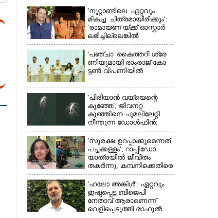
'നൂറ്റാണ്ടിലെ ഏറ്റവും
മികച്ച ചിത്രമായിരിക്കും':
'രാമായണ'യ്ക്ക് ഓസ്കാ‌ർ
ലഭിച്ചില്ലെങ്കിൽ
നിരാശനാകുമെന്ന്
ദേവേന്ദ്ര ഫഡ്നാവിസ്
'​പ​ഞ്ചാ​'​ ​കൈ​ത്ത​റി​ ​ശ്രേ​
ണി​യു​മാ​യി​ ​രാം​രാ​ജ് ​കോ​
ട്ടൺ വിപണിയിൽ
'പിരിയാൻ വയ്യെന്റെ
കുഞ്ഞേ'; ജീവനറ്റ
കുഞ്ഞിനെ ചുമലിലേറ്റി
×
നീന്തുന്ന ഡോൾഫിൻ;
കടലിലെ വൈകാരിക
നിമിഷങ്ങൾ
'സുരക്ഷ ഉറപ്പാക്കുമെന്നത്
പച്ചക്കള്ളം'; റാപ്പിഡോ
യാത്രയിൽ ജീവിതം
തകർന്നു, കമ്പനിക്കെതിരെ
പരാതിയുമായി യുവതി
'ഹലോ അങ്കിൾ': ഏറ്റവും
ഇഷ്ടപ്പെട്ട ബിജെപി
നേതാവ് ആരാണെന്ന്
വെളിപ്പെടുത്തി രാഹുൽ
ഗാന്ധി