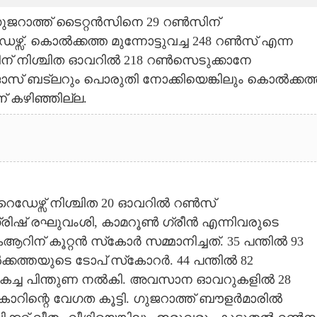
ുജറാത്ത് ടൈറ്റൻസിനെ 29 റൺസിന്
്സ്. കൊൽക്കത്ത മുന്നോട്ടുവച്ച 248 റൺസ് എന്ന
്തിന് നിശ്ചിത ഓവറിൽ 218 റൺസെടുക്കാനേ
ോസ് ബട്‌ലറും പൊരുതി നോക്കിയെങ്കിലും കൊൽക്കത്
 കഴിഞ്ഞില്ല.
റൈഡേഴ്സ് നിശ്ചിത 20 ഓവറിൽ റൺസ്
ഗ്രിഷ് രഘുവംശി, കാമറൂൺ ഗ്രീൻ എന്നിവരുടെ
് കൂറ്റൻ സ്‌കോർ സമ്മാനിച്ചത്. 35 പന്തിൽ 93
കത്തയുടെ ടോപ് സ്‌കോറർ. 44 പന്തിൽ 82
കച്ച പിന്തുണ നൽകി. അവസാന ഓവറുകളിൽ 28
റിന്റെ വേഗത കൂട്ടി. ഗുജറാത്ത് ബൗളർമാരിൽ