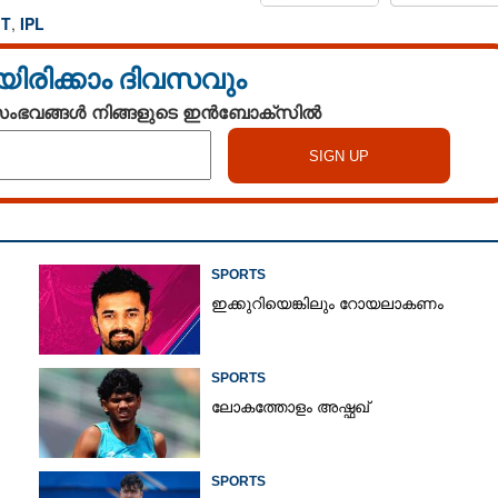
GT
,
IPL
യിരിക്കാം ദിവസവും
 സംഭവങ്ങൾ നിങ്ങളുടെ ഇൻബോക്സിൽ
SPORTS
ഇക്കുറിയെങ്കിലും റോയലാകണം
Share this link
SPORTS
ലോകത്തോളം അഷ്ഫഖ്
Copy Link
SPORTS
ൽ ഗുജറാത്തിനെ തകർത്ത്