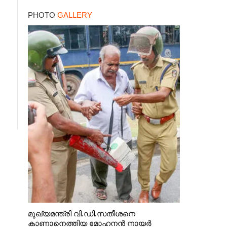
PHOTO
GALLERY
മുഖ്യമന്ത്രി വി.ഡി.സതീശനെ
കാണാനെത്തിയ മോഹനൻ നായർ