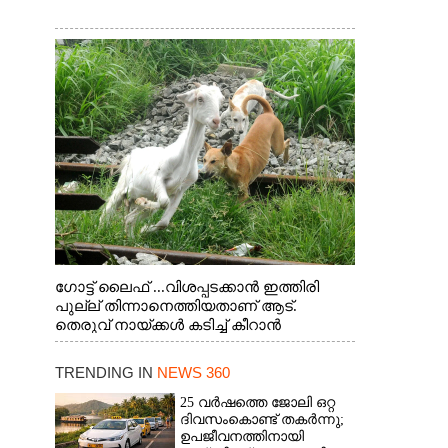
ഗോട്ട് ലൈഫ് ...വിശപ്പടക്കാൻ ഇത്തിരി
പുല്ല് തിന്നാനെത്തിയതാണ് ആട്.
തെരുവ് നായ്ക്കൾ കടിച്ച് കീറാൻ
വന്നതോടെ വയറിന്റെ ആന്തൽ മറന്ന്
ജീവന് വേണ്ടിയായി ഓട്ടം. എറണാകുളം
TRENDING IN
NEWS 360
വാത്തുരുത്തിയിൽ നിന്നുള്ള കാഴ്ച
25 വർഷത്തെ ജോലി ഒറ്റ
ദിവസംകൊണ്ട് തകർന്നു;
ഉപജീവനത്തിനായി