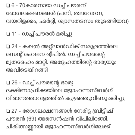
 6 - 70കാരനായ ഡച്ച് പൗരന്
രോഗലക്ഷണങ്ങൾ (പനി, തലവേദന,
വയറിളക്കം, ഛർദ്ദി, ശ്വാസതടസം തുടങ്ങിയവ)
 11 - ‌ഡച്ച് പൗരൻ മരിച്ചു
 24 - കപ്പൽ അറ്റ്‌ലാൻഡിക് സമുദ്രത്തിലെ
സെന്റ് ഹെലന ദ്വീപിൽ. ഡച്ച് പൗരന്റെ
മൃതദേഹം മാറ്റി. അദ്ദേഹത്തിന്റെ ഭാര്യയും
അവിടെയിറങ്ങി
 26 - ഡച്ച് പൗരന്റെ ഭാര്യ
ദക്ഷിണാഫ്രിക്കയിലെ ജോഹന്നസ്ബർഗ്
വിമാനത്താവളത്തിൽ കുഴഞ്ഞുവീണു മരിച്ചു
 27 - രോഗലക്ഷണങ്ങൾ നേരിട്ട ബ്രിട്ടീഷ്
പൗരൻ (69) അസെൻഷൻ ദ്വീപിലിറങ്ങി.
ചികിത്സയ്ക്കായി ജോഹന്നസ്ബർഗിലേക്ക്