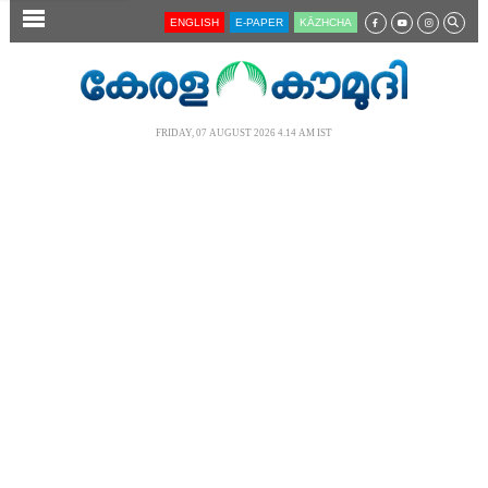
SECTIONS
ENGLISH
E-PAPER
KĀZHCHA
HOME
LATEST
FRIDAY, 07 AUGUST 2026 4.14 AM IST
AUDIO
NOTIFIED NEWS
POLL
KERALA
LOCAL
NEWS 360
CASE DIARY