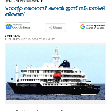
HOME /
NEWS 360 /
WORLD
CINEMA
'ഹാന്റാ വൈറസ്' കപ്പൽ ഇന്ന് സ്‌പാനിഷ്
തീരത്ത്
OPINION
Share
PHOTOS
2 MIN READ
PUBLISHED: MAY 10, 2026 07:38 AM IST
LIFESTYLE
SPIRITUAL
INFO+
ART
ASTRO