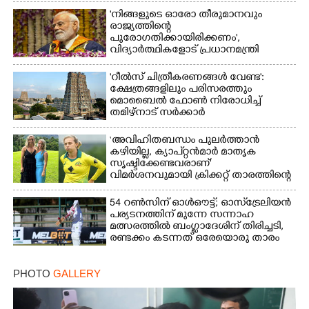
'നിങ്ങളുടെ ഓരോ തീരുമാനവും
രാജ്യത്തിന്റെ
പുരോഗതിക്കായിരിക്കണം',​
വിദ്യാർത്ഥികളോട് പ്രധാനമന്ത്രി
×
Share this link
'റീൽസ് ചിത്രീകരണങ്ങൾ വേണ്ട':
ക്ഷേത്രങ്ങളിലും പരിസരത്തും
മൊബൈൽ ഫോൺ നിരോധിച്ച്
തമിഴ്നാട് സർക്കാർ
‘അവിഹിതബന്ധം പുലർത്താൻ
കഴിയില്ല,​ ക്യാപ്റ്റൻമാർ മാതൃക
Copy Link
സൃഷ്ടിക്കേണ്ടവരാണ്'
വിമർശനവുമായി ക്രിക്കറ്റ് താരത്തിന്റെ
ഭാര്യ
54 റൺസിന് ഓൾഔട്ട്; ഓസ്‌ട്രേലിയൻ
പര്യടനത്തിന് മുന്നേ സന്നാഹ
മത്സരത്തിൽ ബംഗ്ലാദേശിന് തിരിച്ചടി,
രണ്ടക്കം കടന്നത് ഒരേയൊരു താരം
PHOTO
GALLERY