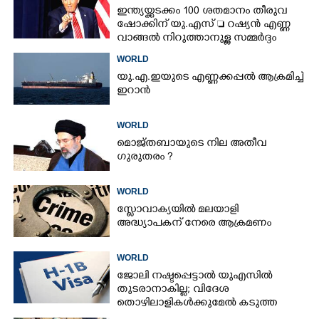
ഇന്ത്യയ്ക്കടക്കം 100 ശതമാനം തീരുവ
ഷോക്കിന് യു.എസ്  റഷ്യൻ എണ്ണ
വാങ്ങൽ നിറുത്താനുള്ള സമ്മർദ്ദം
WORLD
യു.എ.ഇയുടെ എണ്ണക്കപ്പൽ ആക്രമിച്ച്
ഇറാൻ
WORLD
മൊജ്തബായുടെ നില അതീവ
ഗുരുതരം ?
WORLD
സ്ലോവാക്യയിൽ മലയാളി
അദ്ധ്യാപകന് നേരെ ആക്രമണം
WORLD
ജോലി നഷ്ടപ്പെട്ടാൽ യുഎസിൽ
തുടരാനാകില്ല; വിദേശ
തൊഴിലാളികൾക്കുമേൽ കടുത്ത
നിയന്ത്രണവുമായി ട്രംപ്‌