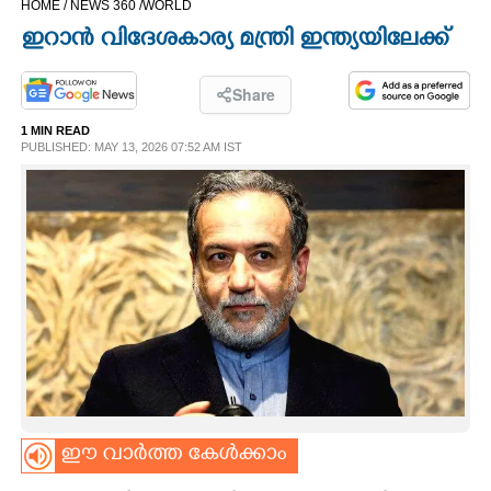
HOME /
NEWS 360 /
WORLD
CINEMA
ഇറാൻ വിദേശകാര്യ മന്ത്രി ഇന്ത്യയിലേക്ക്
OPINION
Share
1 MIN READ
PHOTOS
PUBLISHED: MAY 13, 2026 07:52 AM IST
LIFESTYLE
SPIRITUAL
INFO+
ART
ഈ വാർത്ത കേൾക്കാം
ASTRO