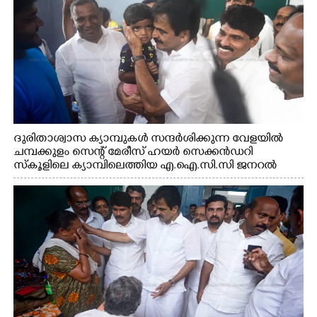
ദുരിതാശ്വാസ ക്യാമ്പുകൾ സന്ദർശിക്കുന്ന വേളയിൽ
ചമ്പക്കുളം സെന്റ് മേരീസ് ഹയർ സെക്കൻഡറി
സ്കൂളിലെ ക്യാമ്പിലെത്തിയ എ.ഐ.സി.സി ജനറൽ
സെക്രട്ടറി കെ.സി വേണുഗോപാൽ എം.പി കുരുന്നിനെ
എടുത്ത് ലാളിച്ചപ്പോൾ. സഹകരണ-എക്സൈസ്
വകുപ്പ് മന്ത്രി എം. ലിജു, കൃഷിവകുപ്പ് മന്ത്രി ടി. സിദ്ദിഖ്,
റെജി ചെറിയാൻ എം. എൽ. എ എന്നിവർ സമീപം