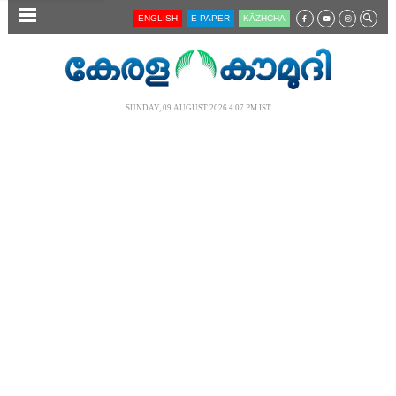
SECTIONS
ENGLISH
E-PAPER
KĀZHCHA
HOME
LATEST
SUNDAY, 09 AUGUST 2026 4.07 PM IST
AUDIO
NOTIFIED NEWS
POLL
KERALA
LOCAL
NEWS 360
CASE DIARY