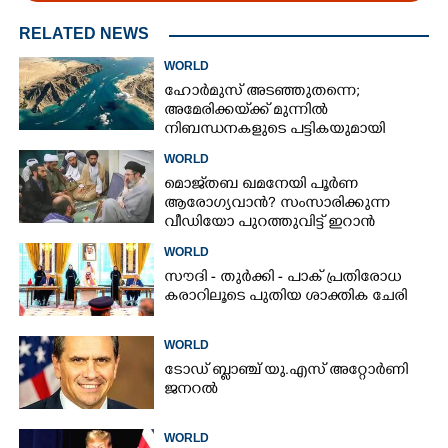
RELATED NEWS
WORLD
ഹോർമുസ് അടഞ്ഞുതന്നെ;
അമേരിക്കയ്‌ക്ക് മുന്നിൽ
നിബന്ധനകളുടെ പട്ടികയുമായി
ഇറാൻ
WORLD
മൊജ്‌തബ ഖമനേയി പൂർണ
ആരോഗ്യവാൻ? സംസാരിക്കുന്ന
വീഡിയോ പുറത്തുവിട്ട് ഇറാൻ
വാർത്താ ഏജൻസി
WORLD
സൗദി - തുർക്കി - പാക് പ്രതിരോധ
കരാറിലൂടെ പുതിയ ശാക്തിക ചേരി
WORLD
ടോഡ് ബ്ലാഞ്ച് യു.എസ് അറ്റോർണി
ജനറൽ
WORLD