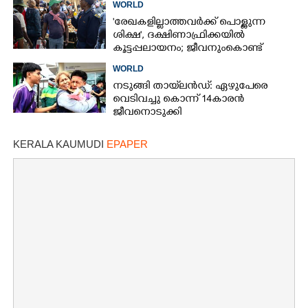
WORLD
'രേഖകളില്ലാത്തവർക്ക് പൊള്ളുന്ന
ശിക്ഷ', ദക്ഷിണാഫ്രിക്കയിൽ
കൂട്ടപ്പലായനം; ജീവനുംകൊണ്ട്
നാടുകടന്നത് ഒരു ലക്ഷത്തിലധികം
WORLD
പേർ
നടുങ്ങി തായ്‌ലൻഡ്: ഏഴുപേരെ
വെടിവച്ചു കൊന്ന് 14കാരൻ
ജീവനൊടുക്കി
KERALA KAUMUDI
EPAPER