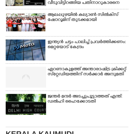
വീടുവിട്ടിറങ്ങിയ പതിനാറുകാരനെ
വസ്ത്രങ്ങൾ
ഫുട്ബോൾ കളികളിൽ
കണ്ടെത്തിയത് ഫിലിം സിറ്റിയിൽ
ഉണക്കാനിടുന്ന കാഴ്ച.
ഏർപ്പെട്ടിരിക്കുന്ന
ആലപ്പുഴയിൽ കല്യാൺ സിൽക്‌സ്
കുട്ടികൾ
ഷോറൂമിന് തുടക്കമായി
ഇന്ത്യൻ ചട്ടം പാലിച്ച് പ്രവർത്തിക്കണം:
മെറ്റയോട് കേന്ദ്രം
എറണാകുളത്ത് അന്താരാഷ്ട്ര ക്രിക്കറ്റ്
സ്‌റ്റേഡിയത്തിന് സർക്കാർ അനുമതി
ജന്ത‌‌ർ മന്ദർ അടച്ചുപൂട്ടാത്തത് എന്ത്:
ഡൽഹി ഹൈക്കോടതി
KERALA KAUMUDI