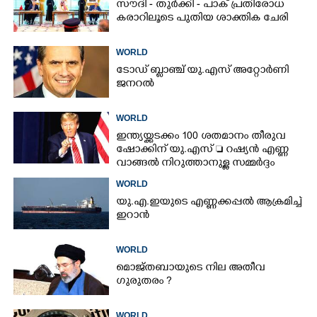
സൗദി - തുർക്കി - പാക് പ്രതിരോധ
കരാറിലൂടെ പുതിയ ശാക്തിക ചേരി
WORLD
ടോഡ് ബ്ലാഞ്ച് യു.എസ് അറ്റോർണി
ജനറൽ
WORLD
ഇന്ത്യയ്ക്കടക്കം 100 ശതമാനം തീരുവ
ഷോക്കിന് യു.എസ്  റഷ്യൻ എണ്ണ
വാങ്ങൽ നിറുത്താനുള്ള സമ്മർദ്ദം
WORLD
യു.എ.ഇയുടെ എണ്ണക്കപ്പൽ ആക്രമിച്ച്
ഇറാൻ
WORLD
മൊജ്തബായുടെ നില അതീവ
ഗുരുതരം ?
WORLD