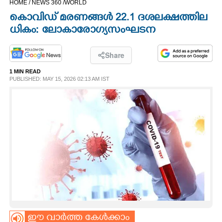
HOME /
NEWS 360 /
WORLD
CINEMA
കൊവി​ഡ് മ​ര​ണ​ങ്ങ​ൾ​ 22.1​ ​ദ​ശ​ല​ക്ഷ​ത്തി​ല​
ധി​കം​:​ ലോ​കാ​രോ​ഗ്യ​സം​ഘ​ടന
OPINION
Share
PHOTOS
1 MIN READ
PUBLISHED: MAY 15, 2026 02:13 AM IST
LIFESTYLE
SPIRITUAL
INFO+
ART
ASTRO
ഈ വാർത്ത കേൾക്കാം