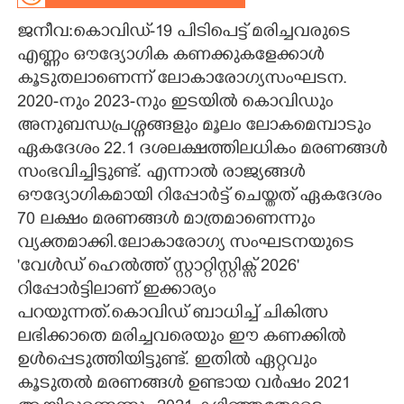
ജനീവ:കൊവിഡ്-19 പിടിപെട്ട് മരിച്ചവരുടെ
CARTOONS
എണ്ണം ഔദ്യോഗിക കണക്കുകളേക്കാൾ
കൂടുതലാണെന്ന് ലോകാരോഗ്യസംഘടന.
LITERATURE
2020-നും 2023-നും ഇടയിൽ കൊവിഡും
അനുബന്ധപ്രശ്നങ്ങളും മൂലം ലോകമെമ്പാടും
ZOOM
ഏകദേശം 22.1 ദശലക്ഷത്തിലധികം മരണങ്ങൾ
സംഭവിച്ചിട്ടുണ്ട്. എന്നാൽ രാജ്യങ്ങൾ
CONTACT US
ഔദ്യോഗികമായി റിപ്പോർട്ട് ചെയ്തത് ഏകദേശം
70 ലക്ഷം മരണങ്ങൾ മാത്രമാണെന്നും
വ്യക്തമാക്കി.ലോകാരോഗ്യ സംഘടനയുടെ
'വേൾഡ് ഹെൽത്ത് സ്റ്റാറ്റിസ്റ്റിക്സ് 2026'
റിപ്പോർട്ടിലാണ് ഇക്കാര്യം
പറയുന്നത്.കൊവിഡ് ബാധിച്ച് ചികിത്സ
ലഭിക്കാതെ മരിച്ചവരെയും ഈ കണക്കിൽ
ഉൾപ്പെടുത്തിയിട്ടുണ്ട്. ഇതിൽ ഏറ്റവും
കൂടുതൽ മരണങ്ങൾ ഉണ്ടായ വർഷം 2021