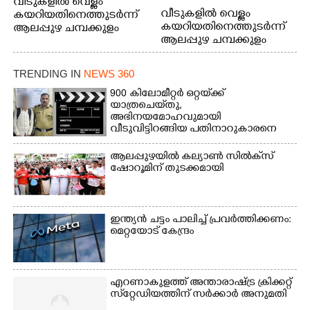
വീടുകളിൽ വെള്ളം
വീടുകളിൽ വെള്ളം
കയറിയതിനെത്തുടർന്ന്
കയറിയതിനെത്തുടർന്ന്
ആലപ്പുഴ ചമ്പക്കുളം
ആലപ്പുഴ ചമ്പക്കുളം
ഫാദർ തോമസ്
ഫാദർ തോമസ്
പോരൂക്കര സെൻട്രൽ
പോരൂക്കര സെൻട്രൽ
സ്കൂളിലെ ദുരിതാശ്വാസ
TRENDING IN
NEWS 360
സ്കൂളിലെ ദുരിതാശ്വാസ
ക്യാമ്പിലെത്തിയവർ
ക്യാമ്പിലെത്തിയവർ മഴ
വസ്ത്രങ്ങൾ
900 കിലോമീറ്റർ ഒറ്റയ്‌ക്ക്
യാത്രചെ‌യ്‌തു,​
മാറിനിന്ന ഇടവേളയിൽ
ഉണക്കാനിട്ടിരിക്കുന്ന
അഭിനയമോഹവുമായി
ക്യാമ്പ് പരിസരത്ത്
ഗോൾപോസ്റ്റിന് മുന്നിൽ
വീടുവിട്ടിറങ്ങിയ പതിനാറുകാരനെ
വസ്ത്രങ്ങൾ
ഫുട്ബോൾ കളികളിൽ
കണ്ടെത്തിയത് ഫിലിം സിറ്റിയിൽ
ഉണക്കാനിടുന്ന കാഴ്ച.
ഏർപ്പെട്ടിരിക്കുന്ന
ആലപ്പുഴയിൽ കല്യാൺ സിൽക്‌സ്
കുട്ടികൾ
ഷോറൂമിന് തുടക്കമായി
ഇന്ത്യൻ ചട്ടം പാലിച്ച് പ്രവർത്തിക്കണം:
മെറ്റയോട് കേന്ദ്രം
എറണാകുളത്ത് അന്താരാഷ്ട്ര ക്രിക്കറ്റ്
സ്‌റ്റേഡിയത്തിന് സർക്കാർ അനുമതി