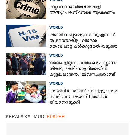
സ്ലോവാക്യയിൽ മലയാളി
അദ്ധ്യാപകന് നേരെ ആക്രമണം
WORLD
ജോലി നഷ്ടപ്പെട്ടാൽ യുഎസിൽ
തുടരാനാകില്ല; വിദേശ
തൊഴിലാളികൾക്കുമേൽ കടുത്ത
നിയന്ത്രണവുമായി ട്രംപ്‌
WORLD
'രേഖകളില്ലാത്തവർക്ക് പൊള്ളുന്ന
ശിക്ഷ', ദക്ഷിണാഫ്രിക്കയിൽ
കൂട്ടപ്പലായനം; ജീവനുംകൊണ്ട്
നാടുകടന്നത് ഒരു ലക്ഷത്തിലധികം
WORLD
പേർ
നടുങ്ങി തായ്‌ലൻഡ്: ഏഴുപേരെ
വെടിവച്ചു കൊന്ന് 14കാരൻ
ജീവനൊടുക്കി
KERALA KAUMUDI
EPAPER