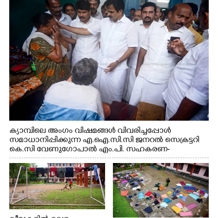
എടുത്ത് ലാളിച്ചപ്പോൾ. സഹകരണ-എക്സൈസ്
വകുപ്പ് മന്ത്രി എം. ലിജു, കൃഷിവകുപ്പ് മന്ത്രി ടി. സിദ്ദിഖ്,
റെജി ചെറിയാൻ എം. എൽ. എ എന്നിവർ സമീപം
ക്യാമ്പിലെ അംഗം വിഷമങ്ങൾ വിവരിച്ചപ്പോൾ
സമാധാനിപ്പിക്കുന്ന എ.ഐ.സി.സി ജനറൽ സെക്രട്ടറി
കെ.സി വേണുഗോപാൽ എം.പി. സഹകരണ-
എക്സൈസ് വകുപ്പ് മന്ത്രി എം. ലിജു, എന്നിവർ