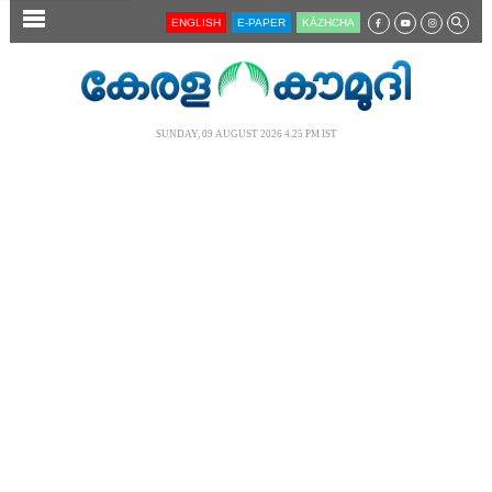
SECTIONS
ENGLISH
E-PAPER
KĀZHCHA
HOME
LATEST
SUNDAY, 09 AUGUST 2026 4.25 PM IST
AUDIO
NOTIFIED NEWS
POLL
KERALA
LOCAL
NEWS 360
CASE DIARY