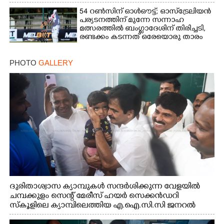
ഭാര്യ
54 റൺസിന് ഓൾഔട്ട്; ഓസ്‌ട്രേലിയൻ
പര്യടനത്തിന് മുന്നേ സന്നാഹ
മത്സരത്തിൽ ബംഗ്ലാദേശിന് തിരിച്ചടി,
രണ്ടക്കം കടന്നത് ഒരേയൊരു താരം
PHOTO
GALLERY
ദുരിതാശ്വാസ ക്യാമ്പുകൾ സന്ദർശിക്കുന്ന വേളയിൽ
ചമ്പക്കുളം സെന്റ് മേരീസ് ഹയർ സെക്കൻഡറി
സ്കൂളിലെ ക്യാമ്പിലെത്തിയ എ.ഐ.സി.സി ജനറൽ
സെക്രട്ടറി കെ.സി വേണുഗോപാൽ എം.പി കുരുന്നിനെ