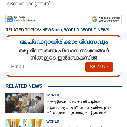
കണക്കാക്കുന്നത്.
RELATED TOPICS:
NEWS 360
,
WORLD
,
WORLD NEWS
അപ്ഡേറ്റായിരിക്കാം ദിവസവും
ഒരു ദിവസത്തെ പ്രധാന സംഭവങ്ങൾ
നിങ്ങളുടെ ഇൻബോക്സിൽ
RELATED NEWS
WORLD
മൊജ്‌തബ ഖമനേയി പൂർണ
ആരോഗ്യവാൻ? സംസാരിക്കുന്ന
വീഡിയോ പുറത്തുവിട്ട് ഇറാൻ
വാർത്താ ഏജൻസി
WORLD