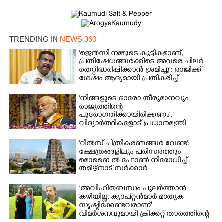
TRENDING IN
NEWS 360
Copy Link
'ജെൻസി നമ്മുടെ കുട്ടികളാണ്,
പ്രതിഷേധങ്ങൾക്കിടെ അവരെ ചിലർ
തെറ്റിദ്ധരിപ്പിക്കാൻ ശ്രമിച്ചു'; രാജിക്ക്
ശേഷം ആദ്യമായി പ്രതികരിച്ച്
ധർമ്മേന്ദ്ര പ്രധാൻ
'നിങ്ങളുടെ ഓരോ തീരുമാനവും
രാജ്യത്തിന്റെ
പുരോഗതിക്കായിരിക്കണം',​
വിദ്യാർത്ഥികളോട് പ്രധാനമന്ത്രി
'റീൽസ് ചിത്രീകരണങ്ങൾ വേണ്ട':
ക്ഷേത്രങ്ങളിലും പരിസരത്തും
മൊബൈൽ ഫോൺ നിരോധിച്ച്
തമിഴ്നാട് സർക്കാർ
‘അവിഹിതബന്ധം പുലർത്താൻ
കഴിയില്ല,​ ക്യാപ്റ്റൻമാർ മാതൃക
സൃഷ്ടിക്കേണ്ടവരാണ്'
വിമർശനവുമായി ക്രിക്കറ്റ് താരത്തിന്റെ