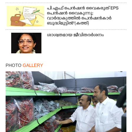
പി.എഫ് പെൻഷൻ വൈകരുത് EPS
പെൻഷൻ വൈകുന്നു:
വാർദ്ധക്യത്തിൽ പെൻഷൻകാർ
ബുദ്ധിമുട്ടിൽ*(കത്ത്)
ശാശ്വതമായ ജീവിതദർശനം
PHOTO
GALLERY