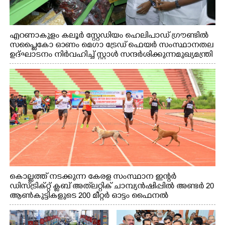
എറണാകുളം കലൂർ സ്റ്റേഡിയം ഹെലിപാഡ് ഗ്രൗണ്ടിൽ
സപ്ളൈകോ ഓണം മെഗാ ട്രേഡ് ഫെയർ സംസ്ഥാനതല
ഉദ്ഘാടനം നിർവഹിച്ച് സ്റ്റാൾ സന്ദർശിക്കുന്ന മുഖ്യമന്ത്രി
വി.ഡി. സതീശൻ. മന്ത്രി അനൂപ് ജേക്കബ് സമീപം
കൊല്ലത്ത് നടക്കുന്ന കേരള സംസ്ഥാന ഇന്റർ
ഡിസ്ട്രിക്റ്റ് ക്ലബ് അത്‌ലറ്റിക് ചാമ്പ്യൻഷിപ്പിൽ അണ്ടർ 20
ആൺകുട്ടികളുടെ 200 മീറ്റർ ഓട്ടം ഫൈനൽ
മത്സരത്തിനിടെ സിന്തറ്റിക് ട്രാക്കിന് കുറുകെ ഓടുന്ന
നായകൾ.