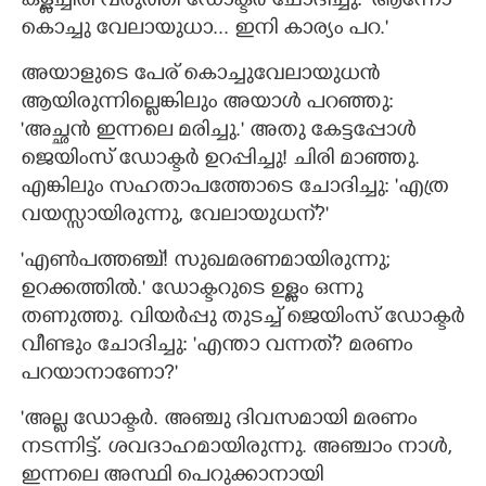
കള്ളച്ചിരി വരുത്തി ഡോക്ടർ ചോദിച്ചു: 'ആന്നോ
കൊച്ചു വേലായുധാ... ഇനി കാര്യം പറ."
അയാളുടെ പേര് കൊച്ചുവേലായുധൻ
ആയിരുന്നില്ലെങ്കിലും അയാൾ പറഞ്ഞു:
'അച്ഛൻ ഇന്നലെ മരിച്ചു." അതു കേട്ടപ്പോൾ
ജെയിംസ് ഡോക്ടർ ഉറപ്പിച്ചു! ചിരി മാഞ്ഞു.
എങ്കിലും സഹതാപത്തോടെ ചോദിച്ചു: 'എത്ര
വയസ്സായിരുന്നു,​ വേലായുധന്?"
'എൺപത്തഞ്ച്! സുഖമരണമായിരുന്നു;
ഉറക്കത്തിൽ." ഡോക്ടറുടെ ഉള്ളം ഒന്നു
തണുത്തു. വിയർപ്പു തുടച്ച് ജെയിംസ് ഡോക്ടർ
വീണ്ടും ചോദിച്ചു: 'എന്താ വന്നത്? മരണം
പറയാനാണോ?"
'അല്ല ഡോക്ടർ. അഞ്ചു ദിവസമായി മരണം
നടന്നിട്ട്. ശവദാഹമായിരുന്നു. അഞ്ചാം നാൾ,​
ഇന്നലെ അസ്ഥി പെറുക്കാനായി