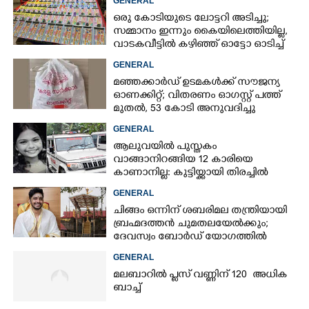
GENERAL
ഒരു കോടിയുടെ ലോട്ടറി അടിച്ചു;
സമ്മാനം ഇന്നും കൈയിലെത്തിയില്ല,
വാടകവീട്ടിൽ കഴിഞ്ഞ് ഓട്ടോ ഓടിച്ച്
73കാരൻ
GENERAL
മഞ്ഞക്കാർഡ് ഉടമകൾക്ക് സൗജന്യ
ഓണക്കിറ്റ്; വിതരണം ഓഗസ്റ്റ് പത്ത്
മുതൽ, 53 കോടി അനുവദിച്ചു
GENERAL
ആലുവയിൽ പുസ്തകം
വാങ്ങാനിറങ്ങിയ 12 കാരിയെ
കാണാനില്ല: കുട്ടിയ്ക്കായി തിരച്ചിൽ
GENERAL
ചിങ്ങം ഒന്നിന് ശബരിമല തന്ത്രിയായി
ബ്രഹ്മദത്തൻ ചുമതലയേൽക്കും;
ദേവസ്വം ബോർഡ് യോഗത്തിൽ
തീരുമാനം
GENERAL
മലബാറിൽ പ്ലസ് വണ്ണിന് 120 അധിക
ബാച്ച്