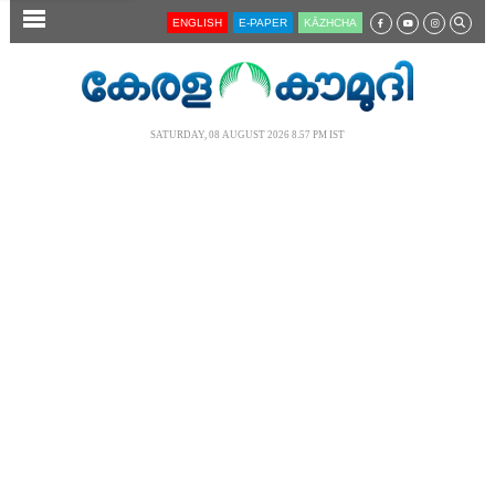
SECTIONS
ENGLISH
E-PAPER
KĀZHCHA
HOME
LATEST
SATURDAY, 08 AUGUST 2026 8.57 PM IST
AUDIO
NOTIFIED NEWS
POLL
KERALA
LOCAL
NEWS 360
CASE DIARY