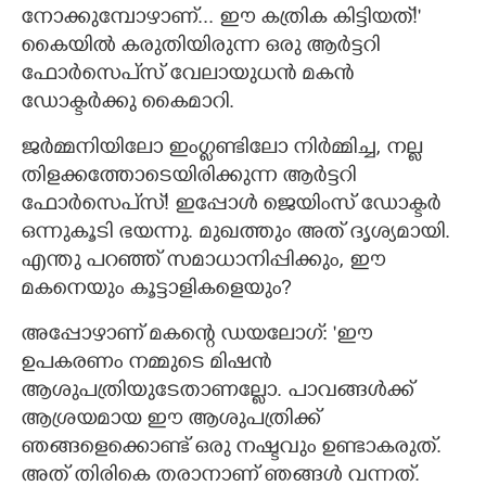
നോക്കുമ്പോഴാണ്... ഈ കത്രിക കിട്ടിയത്!"
കൈയിൽ കരുതിയിരുന്ന ഒരു ആർട്ടറി
ഫോർസെപ്‌സ് വേലായുധൻ മകൻ
ഡോക്ടർക്കു കൈമാറി.
ജർമ്മനിയിലോ ഇംഗ്ലണ്ടിലോ നിർമ്മിച്ച,​ നല്ല
തിളക്കത്തോടെയിരിക്കുന്ന ആർട്ടറി
ഫോർസെപ്‌സ്! ഇപ്പോൾ ജെയിംസ് ഡോക്ടർ
ഒന്നുകൂടി ഭയന്നു. മുഖത്തും അത് ദൃശ്യമായി.
എന്തു പറഞ്ഞ് സമാധാനിപ്പിക്കും,​ ഈ
മകനെയും കൂട്ടാളികളെയും?
അപ്പോഴാണ് മകന്റെ ഡയലോഗ്: 'ഈ
ഉപകരണം നമ്മുടെ മിഷൻ
ആശുപത്രിയുടേതാണല്ലോ. പാവങ്ങൾക്ക്
ആശ്രയമായ ഈ ആശുപത്രിക്ക്
ഞങ്ങളെക്കൊണ്ട് ഒരു നഷ്ടവും ഉണ്ടാകരുത്.
അത് തിരികെ തരാനാണ് ഞങ്ങൾ വന്നത്.