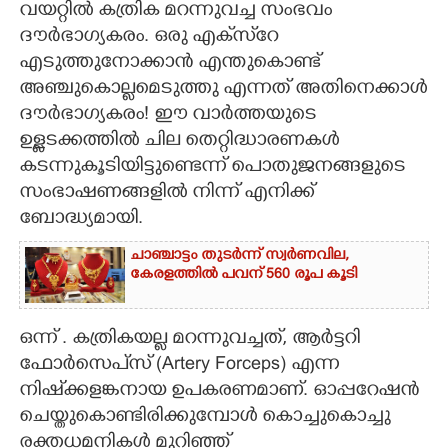
വയറ്റിൽ കത്രിക മറന്നുവച്ച സംഭവം
ദൗർഭാഗ്യകരം. ഒരു എക്‌സ്‌റേ
CARTOONS
എടുത്തുനോക്കാൻ എന്തുകൊണ്ട്
അഞ്ചുകൊല്ലമെടുത്തു എന്നത് അതിനെക്കാൾ
LITERATURE
ദൗർഭാഗ്യകരം! ഈ വാർത്തയുടെ
ഉള്ളടക്കത്തിൽ ചില തെറ്റിദ്ധാരണകൾ
ZOOM
കടന്നുകൂടിയിട്ടുണ്ടെന്ന് പൊതുജനങ്ങളുടെ
സംഭാഷണങ്ങളിൽ നിന്ന് എനിക്ക്
CONTACT US
ബോദ്ധ്യമായി.
ചാഞ്ചാട്ടം തുടർന്ന് സ്വർണവില,
കേരളത്തിൽ പവന് 560 രൂപ കൂടി
ഒന്ന് . കത്രികയല്ല മറന്നുവച്ചത്, ആർട്ടറി
ഫോർസെപ്‌സ് (Artery Forceps) എന്ന
നിഷ്ക്കളങ്കനായ ഉപകരണമാണ്. ഓപ്പറേഷൻ
ചെയ്തുകൊണ്ടിരിക്കുമ്പോൾ കൊച്ചുകൊച്ചു
രക്തധമനികൾ മുറിഞ്ഞ്