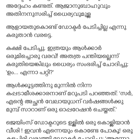
അദ്ദേഹം കണ്ടത്. ആജാനുബാഹുവും
അതിനനുസരിച്ച് ധൈര്യവുമുള്ള
ആളായതുകൊണ്ട് ഡോക്ടർ പേടിച്ചില്ല എന്നു
കരുതാൻ വരട്ടെ.
കക്ഷി പേടിച്ചു. ഇത്രയും ആൾക്കാ‌ർ
ഒരുമിച്ചൊരു വരവ്! അതത്ര പന്തിയല്ലെന്ന്
കരുതിയെങ്കിലും ധൈര്യം സംഭരിച്ച് ചോദിച്ചു:
'ഉം... എന്നാ പറ്റി?"
ആൾക്കൂട്ടത്തിനു മുന്നിൽ നിന്ന
കപ്പടാമീശക്കാരനാണ് മറുപടി പറഞ്ഞത്: 'സർ,
എന്റെ അച്ഛൻ വേലായുധന് വർഷങ്ങൾക്കു
മുമ്പ് സാറാണ് ഒരു ഓപ്പറേഷൻ ചെയ്തത്."
ജെയിംസ് ഡോക്ടറുടെ ഉള്ളിൽ ഒരു കൊള്ളിയാൻ
വീശി ! ഇവൻ എന്നെയും കൊണ്ടേ പോകൂ! ഒരു