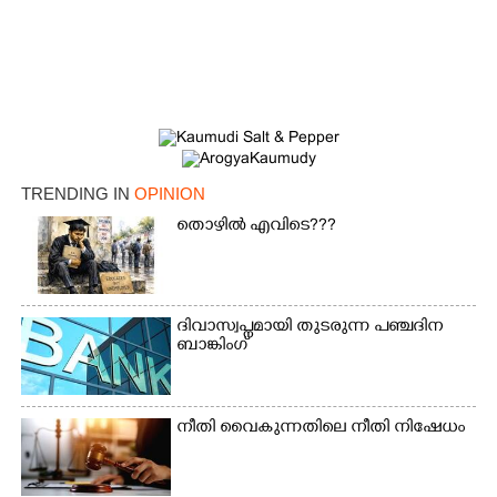
TRENDING IN
OPINION
തൊഴിൽ എവിടെ???
ദിവാസ്വപ്നമായി തുടരുന്ന പഞ്ചദിന
ബാങ്കിംഗ്
നീതി വൈകുന്നതിലെ നീതി നിഷേധം