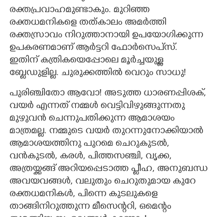
രക്തപ്രവാഹമുണ്ടാകും. മുറിഞ്ഞ
രക്തധമനികളെ തത്കാലം അമർത്തി
രക്തസ്രാവം നിറുത്താനായി ഉപയോഗിക്കുന്ന
ഉപകരണമാണ് ആർട്ടറി ഫോർസെപ്‌സ്.
ഇതിന് കത്രികയെപ്പോലെ മൂർച്ചയുള്ള
ബ്ലേഡുളില്ല. ചുരുക്കത്തിൽ വെറും സാധു!
പുരിഞ്ചിതോ ആവോ! അടുത്ത ധാരണപ്പിശക്,​
വയർ എന്നത് നമ്മൾ വെട്ടിവിഴുങ്ങുന്നതു
മുഴുവൻ ചെന്നുപതിക്കുന്ന ആമാശയം
മാത്രമല്ല. നമ്മുടെ വയർ തുറന്നുനോക്കിയാൽ
ആമാശയത്തിനു പുറമെ ചെറുകുടൽ,
വൻകുടൽ, കരൾ, പിത്തസഞ്ചി, വൃക്ക,​
അത്രയ്ക്കങ്ങ് അറിയപ്പെടാത്ത പ്ലീഹ,​ അനുബന്ധ
അവയവങ്ങൾ, വലുതും ചെറുതുമായ കുറേ
രക്തധമനികൾ, പിന്നെ കുടലുകളെ
താങ്ങിനിറുത്തുന്ന മീസെന്ററി, ഒമെന്റം