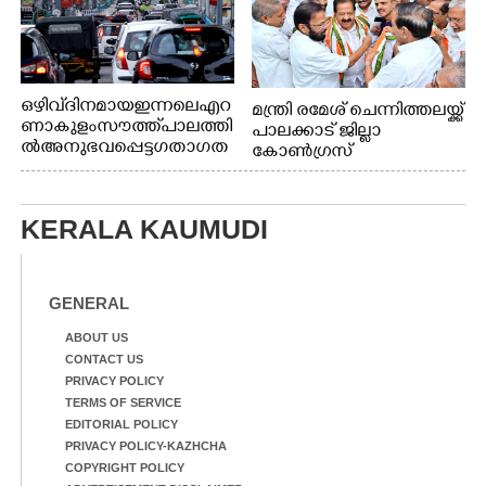
ഒഴിവ് ദിനമായ ഇന്നലെ എറ
മന്ത്രി രമേശ് ചെന്നിത്തലയ്ക്ക്
ണാകുളം സൗത്ത് പാലത്തി
പാലക്കാട് ജില്ലാ
ൽ അനുഭവപ്പെട്ട ഗതാഗത
കോൺഗ്രസ്
ക്കുരുക്ക്
KERALA KAUMUDI
GENERAL
ABOUT US
CONTACT US
PRIVACY POLICY
TERMS OF SERVICE
EDITORIAL POLICY
PRIVACY POLICY-KAZHCHA
COPYRIGHT POLICY