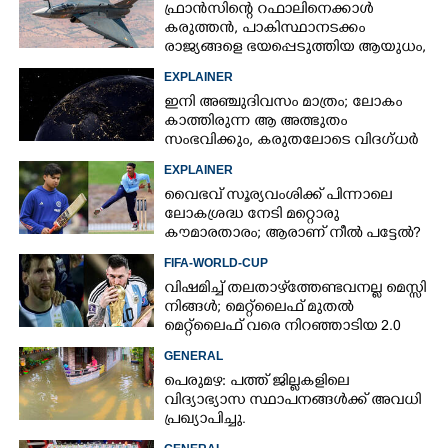
ഫ്രാൻസിന്റെ റഫാലിനെക്കാൾ
കരുത്തൻ,​ പാകിസ്ഥാനടക്കം
രാജ്യങ്ങളെ ഭയപ്പെടുത്തിയ ആയുധം,​
ഇന്ത്യ നിർമ്മിച്ച എണ്ണം 100ലേക്ക്
EXPLAINER
ഇനി അഞ്ചുദിവസം മാത്രം; ലോകം
കാത്തിരുന്ന ആ അത്ഭുതം
സംഭവിക്കും, കരുതലോടെ വിദഗ്ധർ
EXPLAINER
വൈഭവ് സൂര്യവംശിക്ക് പിന്നാലെ
×
Share this link
ലോകശ്രദ്ധ നേടി മറ്റൊരു
കൗമാരതാരം; ആരാണ് നീൽ പട്ടേൽ?
FIFA-WORLD-CUP
വിഷമിച്ച് തലതാഴ്‌ത്തേണ്ടവനല്ല മെസ്സി
നിങ്ങള്‍; മെറ്റ്‌ലൈഫ് മുതല്‍
മെറ്റ്‌ലൈഫ് വരെ നിറഞ്ഞാടിയ 2.0
Copy Link
GENERAL
പെരുമഴ: പത്ത് ജില്ലകളിലെ
വിദ്യാഭ്യാസ സ്ഥാപനങ്ങൾക്ക് അവധി
പ്രഖ്യാപിച്ചു.