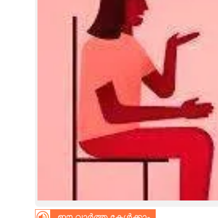
CINEMA
OPINION
PHOTOS
LIFESTYLE
SPIRITUAL
INFO+
ART
ASTRO
ഈ വാർത്ത കേൾക്കാം