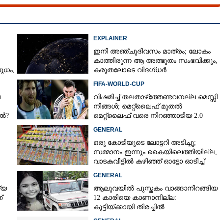
EXPLAINER
ഇനി അഞ്ചുദിവസം മാത്രം; ലോകം
കാത്തിരുന്ന ആ അത്ഭുതം സംഭവിക്കും,
ധം,​
കരുതലോടെ വിദഗ്ധർ
FIFA-WORLD-CUP
െ
വിഷമിച്ച് തലതാഴ്‌ത്തേണ്ടവനല്ല മെസ്സി
നിങ്ങള്‍; മെറ്റ്‌ലൈഫ് മുതല്‍
േൽ?
മെറ്റ്‌ലൈഫ് വരെ നിറഞ്ഞാടിയ 2.0
GENERAL
ഒരു കോടിയുടെ ലോട്ടറി അടിച്ചു;
സമ്മാനം ഇന്നും കൈയിലെത്തിയില്ല,
വാടകവീട്ടിൽ കഴിഞ്ഞ് ഓട്ടോ ഓടിച്ച്
73കാരൻ
GENERAL
്യ
ആലുവയിൽ പുസ്തകം വാങ്ങാനിറങ്ങിയ
്
12 കാരിയെ കാണാനില്ല:
കുട്ടിയ്ക്കായി തിരച്ചിൽ