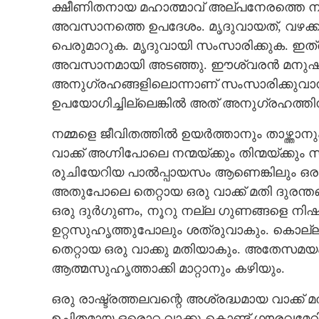
ക്ഷീണിതനായ മഹാത്മാവ് അല്പനേരത്തെ നിശ്
അവസാനത്തെ ഉപദേശം. മൃദുവായത്, വഴക്കമ
പെരുമാറുക. മൃദുവായി സംസാരിക്കുക. ഇത്
അവസാനമായി അടഞ്ഞു. ഈശ്വരൻ മനുഷ്യന
അനുഗ്രഹങ്ങളിലൊന്നാണ് സംസാരിക്കുവാന
ഉപയോഗിച്ചില്ലെങ്കിൽ അത് അനുഗ്രഹത്തി
നമ്മളെ ജീവിതത്തിൽ ഉയർത്താനും താഴ്ത്താനു
വാക്ക് അഗ്നിപോലെ നന്മയ്ക്കും തിന്മയ്ക്കും
രുചിയേറിയ പാൽപ്പായസം ആണെങ്കിലും ഒരു 
അതുപോലെ തെറ്റായ ഒരു വാക്ക് മതി ദുരന്തങ
ഒരു ദുർഗുണം, നൂറു നല്ല ഗുണങ്ങളെ നിഷ്പ്
ഉറ്റസുഹൃത്തുപോലും ശത്രുവാകും. കൊല്ല
തെറ്റായ ഒരു വാക്കു മതിയാകും. അതേസമയം
ആത്മസുഹൃത്താക്കി മാറ്റാനും കഴിയും.
ഒരു രാഷ്ട്രത്തലവന്റെ അശ്രദ്ധമായ വാക്
ഉചിതമായ ഒരൊറ്റ വാക്കു കൊണ്ട് ഗൗരവമേറിയ