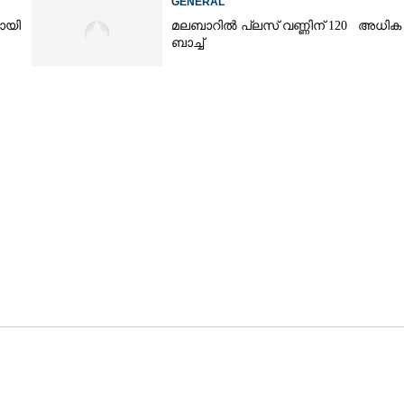
GENERAL
യായി
മലബാറിൽ പ്ലസ് വണ്ണിന് 120 അധിക
ബാച്ച്