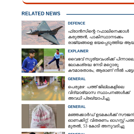
RELATED NEWS
DEFENCE
ഫ്രാൻസിന്റെ റഫാലിനെക്കാൾ
കരുത്തൻ,​ പാകിസ്ഥാനടക്കം
രാജ്യങ്ങളെ ഭയപ്പെടുത്തിയ ആയു
ഇന്ത്യ നിർമ്മിച്ച എണ്ണം 100ലേക്ക്
EXPLAINER
വൈഭവ് സൂര്യവംശിക്ക് പിന്നാല
ലോകശ്രദ്ധ നേടി മറ്റൊരു
കൗമാരതാരം; ആരാണ് നീൽ പട്ട
GENERAL
പെരുമഴ: പത്ത് ജില്ലകളിലെ
വിദ്യാഭ്യാസ സ്ഥാപനങ്ങൾക്ക്
അവധി പ്രഖ്യാപിച്ചു.
GENERAL
മഞ്ഞക്കാർഡ് ഉടമകൾക്ക് സൗജന
ഓണക്കിറ്റ്; വിതരണം ഓഗസ്റ്റ് പത്ത
മുതൽ, 53 കോടി അനുവദിച്ചു