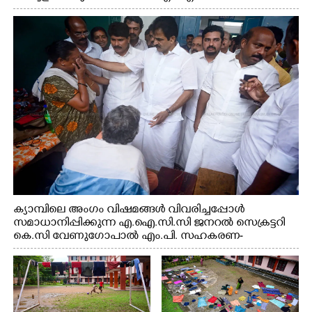
സെക്രട്ടറി കെ.സി വേണുഗോപാൽ എം.പി കുരുന്നിനെ
എടുത്ത് ലാളിച്ചപ്പോൾ. സഹകരണ-എക്സൈസ്
വകുപ്പ് മന്ത്രി എം. ലിജു, കൃഷിവകുപ്പ് മന്ത്രി ടി. സിദ്ദിഖ്,
റെജി ചെറിയാൻ എം. എൽ. എ എന്നിവർ സമീപം
ക്യാമ്പിലെ അംഗം വിഷമങ്ങൾ വിവരിച്ചപ്പോൾ
സമാധാനിപ്പിക്കുന്ന എ.ഐ.സി.സി ജനറൽ സെക്രട്ടറി
കെ.സി വേണുഗോപാൽ എം.പി. സഹകരണ-
എക്സൈസ് വകുപ്പ് മന്ത്രി എം. ലിജു, എന്നിവർ