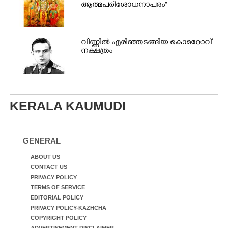
ആത്മപരിശോധനാപരം''
വി​ണ്ണി​ൽ​ ​എ​രി​ഞ്ഞ​ട​ങ്ങിയ കൊ​മ​റോ​വ് ​
ന​ക്ഷ​ത്രം
KERALA KAUMUDI
GENERAL
ABOUT US
CONTACT US
PRIVACY POLICY
TERMS OF SERVICE
EDITORIAL POLICY
PRIVACY POLICY-KAZHCHA
COPYRIGHT POLICY
ADVERTISEMENT DISCLAIMER