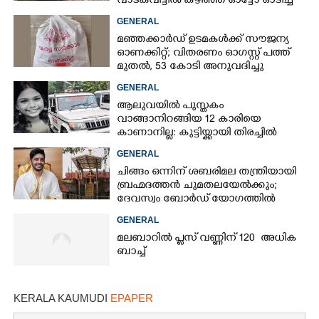
വാടകവീട്ടിൽ കഴിഞ്ഞ് ഓട്ടോ ഓടിച്ച്
73കാരൻ
GENERAL
മഞ്ഞക്കാർഡ് ഉടമകൾക്ക് സൗജന്യ
ഓണക്കിറ്റ്; വിതരണം ഓഗസ്റ്റ് പത്ത്
മുതൽ, 53 കോടി അനുവദിച്ചു
GENERAL
ആലുവയിൽ പുസ്തകം
വാങ്ങാനിറങ്ങിയ 12 കാരിയെ
കാണാനില്ല: കുട്ടിയ്ക്കായി തിരച്ചിൽ
GENERAL
ചിങ്ങം ഒന്നിന് ശബരിമല തന്ത്രിയായി
ബ്രഹ്മദത്തൻ ചുമതലയേൽക്കും;
ദേവസ്വം ബോർഡ് യോഗത്തിൽ
തീരുമാനം
GENERAL
മലബാറിൽ പ്ലസ് വണ്ണിന് 120 അധിക
ബാച്ച്
KERALA KAUMUDI
EPAPER
×
Share this link