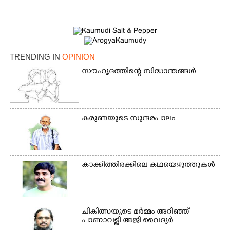
TRENDING IN
OPINION
സൗഹൃദത്തിന്റെ സിദ്ധാന്തങ്ങൾ
കരുണയുടെ സുന്ദരപാലം
കാക്കിത്തിരക്കിലെ കഥയെഴുത്തുകൾ
ചികിത്സയുടെ മർമ്മം അറിഞ്ഞ്
പാണാവള്ളി അജി വൈദ്യർ