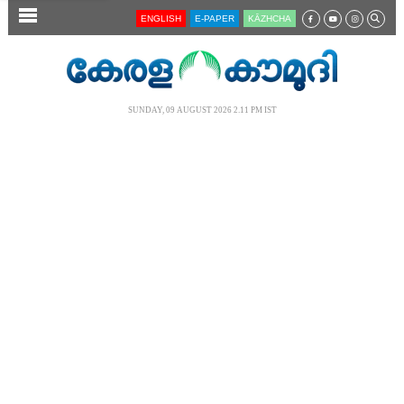
SECTIONS
ENGLISH
E-PAPER
KĀZHCHA
HOME
LATEST
SUNDAY, 09 AUGUST 2026 2.11 PM IST
AUDIO
NOTIFIED NEWS
POLL
KERALA
LOCAL
NEWS 360
CASE DIARY