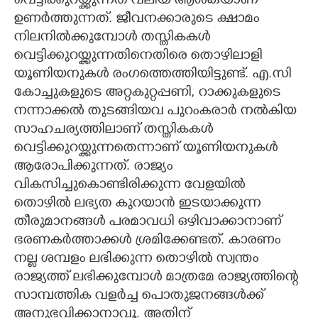
വെട്ടിക്കുറയ്ക്കുന്നത് വലിയ ആശങ്കയാണ്
ഉണർത്തുന്നത്. ജീവനക്കാരുടെ ക്ഷാമം
നിലനിൽക്കുമ്പോൾ തസ്തികകൾ
വെട്ടിക്കുറയ്ക്കുന്നതിനെതിരെ തൊഴിലാളി
യൂണിയനുകൾ രംഗത്തെത്തിയിട്ടുണ്ട്. എ.സി
കോച്ചുകളുടെ അറ്റകുറ്റപ്പണി, റാക്കുകളുടെ
നന്നാക്കൽ തുടങ്ങിയവ പുറംകരാർ നൽകിയ
സാഹചര്യത്തിലാണ് തസ്തികകൾ
വെട്ടിക്കുറയ്ക്കുന്നതെന്നാണ് യൂണിയനുകൾ
ആരോപിക്കുന്നത്. രാജ്യം
വികസിച്ചുകൊണ്ടിരിക്കുന്ന വേളയിൽ
തൊഴിൽ ലഭ്യത കുറയാൻ ഇടയാക്കുന്ന
തീരുമാനങ്ങൾ പരമാവധി ഒഴിവാക്കാനാണ്
ഭരണകർത്താക്കൾ ശ്രമിക്കേണ്ടത്. കാരണം
നല്ല ശമ്പളം ലഭിക്കുന്ന തൊഴിൽ സ്വന്തം
രാജ്യത്ത് ലഭിക്കുമ്പോൾ മാത്രമേ രാജ്യത്തിന്റെ
സാമ്പത്തിക വളർച്ച പൊതുജനങ്ങൾക്ക്
അനുഭവിക്കാനാവൂ. അതിന്