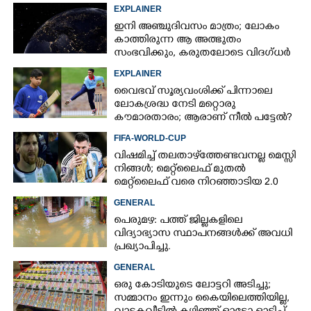
ഇന്ത്യ നിർമ്മിച്ച എണ്ണം 100ലേക്ക്
EXPLAINER
ഇനി അഞ്ചുദിവസം മാത്രം; ലോകം
കാത്തിരുന്ന ആ അത്ഭുതം
സംഭവിക്കും, കരുതലോടെ വിദഗ്ധർ
EXPLAINER
വൈഭവ് സൂര്യവംശിക്ക് പിന്നാലെ
ലോകശ്രദ്ധ നേടി മറ്റൊരു
കൗമാരതാരം; ആരാണ് നീൽ പട്ടേൽ?
FIFA-WORLD-CUP
വിഷമിച്ച് തലതാഴ്‌ത്തേണ്ടവനല്ല മെസ്സി
നിങ്ങള്‍; മെറ്റ്‌ലൈഫ് മുതല്‍
മെറ്റ്‌ലൈഫ് വരെ നിറഞ്ഞാടിയ 2.0
GENERAL
പെരുമഴ: പത്ത് ജില്ലകളിലെ
വിദ്യാഭ്യാസ സ്ഥാപനങ്ങൾക്ക് അവധി
പ്രഖ്യാപിച്ചു.
GENERAL
ഒരു കോടിയുടെ ലോട്ടറി അടിച്ചു;
സമ്മാനം ഇന്നും കൈയിലെത്തിയില്ല,