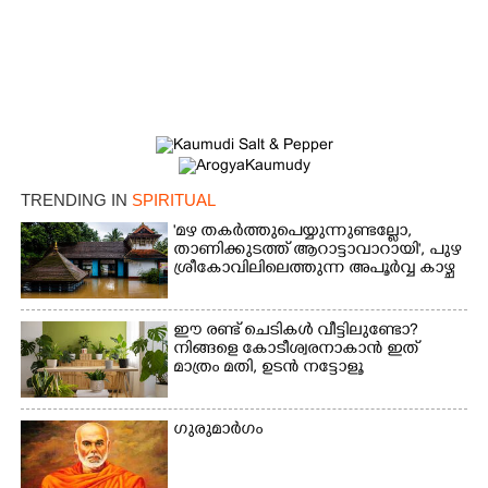
TRENDING IN
SPIRITUAL
'മഴ തകർത്തുപെയ്യുന്നുണ്ടല്ലോ,​
താണിക്കുടത്ത് ആറാട്ടാവാറായി', പുഴ
ശ്രീകോവിലിലെത്തുന്ന അപൂർവ്വ കാഴ്ച
ഈ രണ്ട് ചെടികൾ വീട്ടിലുണ്ടോ?​
നിങ്ങളെ കോടീശ്വരനാകാൻ ഇത്
മാത്രം മതി,​ ഉടൻ നട്ടോളൂ
ഗുരുമാ‌ർഗം