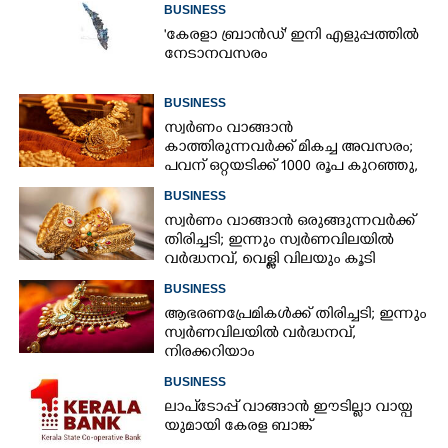
BUSINESS
"കേരളാ ബ്രാൻഡ്" ഇനി എളുപ്പത്തിൽ
നേടാനവസരം
BUSINESS
സ്വർണം വാങ്ങാൻ
കാത്തിരുന്നവർക്ക് മികച്ച അവസരം;
പവന് ഒറ്റയടിക്ക് 1000 രൂപ കുറഞ്ഞു,
നിരക്കറിയാം
BUSINESS
സ്വർണം വാങ്ങാൻ ഒരുങ്ങുന്നവർക്ക്
തിരിച്ചടി; ഇന്നും സ്വർണവിലയിൽ
വർദ്ധനവ്, വെള്ളി വിലയും കൂടി
BUSINESS
ആഭരണപ്രേമികൾക്ക് തിരിച്ചടി; ഇന്നും
സ്വർണവിലയിൽ വർദ്ധനവ്,
നിരക്കറിയാം
BUSINESS
ലാ​പ്ടോ​പ്പ് വാങ്ങാൻ ഈടില്ലാ വാ​യ്പ​
യു​മാ​യി​ ​കേ​ര​ള​ ​ബാ​ങ്ക്