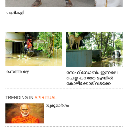
പുലികളി...
കനത്ത മഴ
സേഫ് സോൺ: ഇന്നലെ
പെയ്ത കനത്ത മഴയിൽ
കോഴിക്കോട് വടക്കേ
വയലിൽ വെള്ളം
കയറിയതിനെ തുടർന്ന്
TRENDING IN
SPIRITUAL
വീട്ടുസാധനങ്ങളുമായി
വെള്ളത്തിലൂടെ
ഗുരുമാർഗം
നടന്നുവരുന്നവരെ
മതിലിനു മുകളിൽ നോക്കി
നിൽക്കുന്ന
നായ. ഫോട്ടോ: കെ.വിശ്വജി