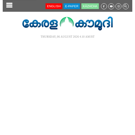
SECTIONS
ENGLISH
E-PAPER
KĀZHCHA
HOME
LATEST
THURSDAY, 06 AUGUST 2026 4.10 AM IST
AUDIO
NOTIFIED NEWS
POLL
KERALA
LOCAL
NEWS 360
CASE DIARY