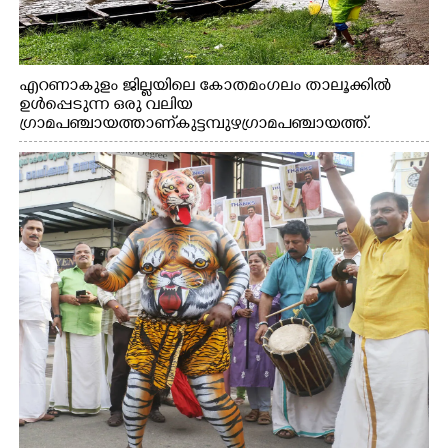
എറണാകുളം ജില്ലയിലെ കോതമംഗലം താലൂക്കിൽ
ഉൾപ്പെടുന്ന ഒരു വലിയ
ഗ്രാമപഞ്ചായത്താണ് കുട്ടമ്പുഴ ഗ്രാമ പഞ്ചായത്ത്.
ആദിവാസി ഊരുകളായ വെള്ളാരംകുത്ത്, കത്തിപ്പാറ,
ഉറിയംപെട്ടി, തേക്കല്ല്, വെട്ടിക്കല്ല്, മഞ്ചപ്പാറ എന്നീ ആറു
സ്ഥലങ്ങളിലേക്കുള്ള പ്രധാന സഞ്ചാര മാർഗമാണ് ഈ
കാണുന്ന കടത്ത് വള്ളം