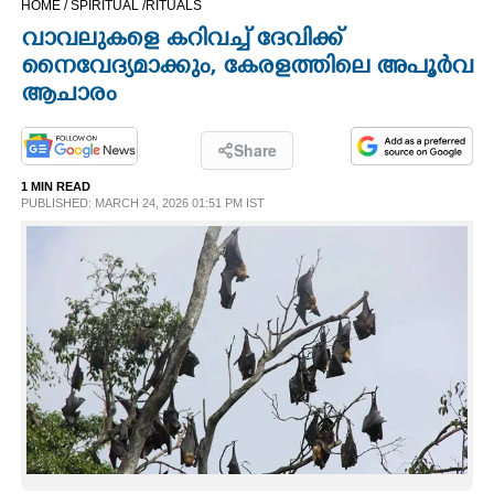
HOME /
SPIRITUAL /
RITUALS
CINEMA
വാവലുകളെ കറിവച്ച് ദേവിക്ക്
നൈവേദ്യമാക്കും, കേരളത്തിലെ അപൂർവ
OPINION
ആചാരം
PHOTOS
Share
1 MIN READ
PUBLISHED: MARCH 24, 2026 01:51 PM IST
LIFESTYLE
SPIRITUAL
INFO+
ART
ASTRO