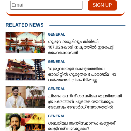
RELATED NEWS
GENERAL
ഗുരുവായൂരിലും തിരിമറി:
107.92 കോടി നഷ്ടത്തിൽ ഇടപെട്ട്
ഹൈക്കോടതി
GENERAL
'ഗുരുവായൂർ ക്ഷേത്രത്തിലെ
ഓഡിറ്റിൽ ഗുരുതര പോരായ്മ'; 43
വർഷമായി വിലപിടിപ്പുള്ള
വസ്തുക്കളുടെ പരിശോധന
GENERAL
നടത്തിയിട്ടില്ലെന്ന് ഹൈക്കോടതി
ചിങ്ങം ഒന്നിന് ശബരിമല തന്ത്രിയായി
ബ്രഹ്മദത്തൻ ചുമതലയേൽക്കും;
ദേവസ്വം ബോർഡ് യോഗത്തിൽ
തീരുമാനം
GENERAL
ശബരിമല തന്ത്രിസ്ഥാനം; കണ്ഠരര്
രാജീവര് തുടരുമോ?