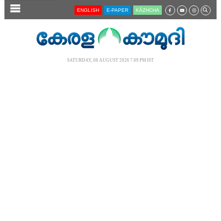
SECTIONS
ENGLISH
E-PAPER
KĀZHCHA
HOME
LATEST
SATURDAY, 08 AUGUST 2026 7.09 PM IST
AUDIO
NOTIFIED NEWS
POLL
KERALA
LOCAL
NEWS 360
CASE DIARY