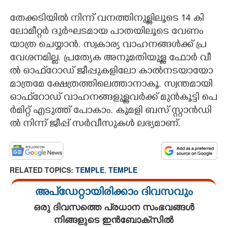
തേ​ക്ക​ടി​യി​ൽ​ ​നി​ന്ന് ​വ​ന​ത്തി​നു​ള്ളി​ലൂ​ടെ​ 14​ ​കി​
ലോ​മീ​റ്റ​ർ​ ​ദു​ർ​ഘ​ട​മാ​യ​ ​പാ​ത​യി​ലൂ​ടെ​ ​വേ​ണം​ ​
യാ​ത്ര​ ​ചെ​യ്യാ​ൻ.​ ​സ്വ​കാ​ര്യ​ ​വാ​ഹ​ന​ങ്ങ​ൾ​ക്ക് ​പ്ര​
വേ​ശ​ന​മി​ല്ല.​ ​പ്ര​ത്യേ​ക​ ​അ​നു​മ​തി​യു​ള്ള​ ​ഫോ​ർ​ ​വീ​
ൽ​ ​ഓ​ഫ്‌​റോ​ഡ് ​ജീ​പ്പു​ക​ളി​ലോ​ ​കാ​ൽ​ന​ട​യാ​യോ​ ​
മാ​ത്ര​മേ​ ​ക്ഷേ​ത്ര​ത്തി​ലെ​ത്താ​നാ​കൂ.​ ​സ്വ​ന്ത​മാ​യി​ ​
ഓ​ഫ്‌​റോ​ഡ് ​വാ​ഹ​ന​ങ്ങ​ളു​ള്ള​വ​ർ​ക്ക് ​മു​ൻ​കൂ​ട്ടി​ ​പെ​
ർ​മി​റ്റ് ​എ​ടു​ത്ത് ​പോ​കാം.​ ​കു​മ​ളി​ ​ബ​സ് ​സ്റ്റാ​ൻ​ഡി​
ൽ​ ​നി​ന്ന് ​ജീ​പ്പ് ​സ​ർ​വീ​സു​ക​ൾ​ ​ല​ഭ്യ​മാ​ണ്.
RELATED TOPICS:
TEMPLE
,
TEMPLE
അപ്ഡേറ്റായിരിക്കാം ദിവസവും
ഒരു ദിവസത്തെ പ്രധാന സംഭവങ്ങൾ
നിങ്ങളുടെ ഇൻബോക്സിൽ