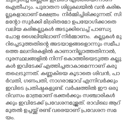
ചുട്ടെരിച്ച കണ്ണകി ഇവിടെ എത്തിയെന്നാണ്
ഐതീഹ്യം. ​പു​രാ​ത​ന​ ​ശി​ല്പ​ക​ല​യി​ൽ​ ​വ​ൻ​ ​ക​രി​ങ്ക​
ല്ലു​ക​ളാ​ലാണ് ക്ഷേ​ത്രം​ ​ നിർമ്മിച്ചിരിക്കുന്നത്.​ ​സി​
മ​ന്റോ​ ​സു​ർ​ക്കി​ ​മി​ശ്രി​ത​മോ​ ​ഉ​പ​യോ​ഗി​ക്കാ​തെ​ ​
വ​ലി​യ​ ​ക​രി​ങ്ക​ല്ലു​ക​ൾ​ ​അ​ടു​ക്കി​വെ​ച്ച് ​പാ​ണ്ഡ്യ​
ചോ​ള​ ​ശൈ​ലി​യി​ലാ​ണ് ​നി​ർ​മ്മാ​ണം.​ ​ ക​ല്ലു​ക​ൾ​ ​മു​
റി​ച്ചെ​ടു​ത്ത​തി​ന്റെ​ ​അ​ട​യാ​ള​ങ്ങ​ളൊ​ന്നും​ ​സ​മീ​പ​
ത്തെ​ ​മ​ല​നി​ര​ക​ളി​ൽ​ ​കാ​ണാ​നി​ല്ലാ​ത്ത​തി​നാ​ൽ,​ ​
ദൂ​ര​സ്ഥ​ല​ങ്ങ​ളി​ൽ​ ​നി​ന്ന് ​കൊ​ത്തി​യെ​ടു​ത്ത​ ​ക​ല്ലു​
ക​ൾ​ ​ഇ​വി​ടേ​ക്ക് ​എ​ത്തി​ച്ച​താ​കാ​മെ​ന്നാ​ണ് ​ക​രു​
ത​പ്പെ​ടു​ന്ന​ത്.​ ​ക​ണ്ണ​കി​യെ​ ​കൂ​ടാ​തെ​ ​ശി​വ​ൻ,​ ​പാ​
ർ​വ​തി,​ ​ഗ​ണ​പ​തി,​ ​നാ​ഗ​രാ​ജാ​വ് ​എ​ന്നി​വ​ർ​ക്കും​ ​
ഇ​വി​ടെ​ ​പ്ര​തി​ഷ്ഠ​ക​ളു​ണ്ട്.​ ​വ​ർ​ഷ​ത്തി​ൽ​ ​ഈ​ ​ഒ​രു​ ​
ദി​വ​സം​ ​മാ​ത്ര​മാ​ണ് ​ഭ​ക്ത​ർ​ക്കും​ ​സ​ഞ്ചാ​രി​ക​ൾ​
ക്കും​ ​ഇ​വി​ടേ​ക്ക് ​പ്ര​വേ​ശ​ന​മു​ള്ള​ത്.​ ​രാ​വി​ലെ​ ​ആ​റ് ​
മു​ത​ൽ​ ​ഉ​ച്ച​യ്ക്ക് ​ര​ണ്ട് ​വ​രെ​യാ​ണ് ​പ്ര​വേ​ശ​ന​ ​സ​മ​
യം.