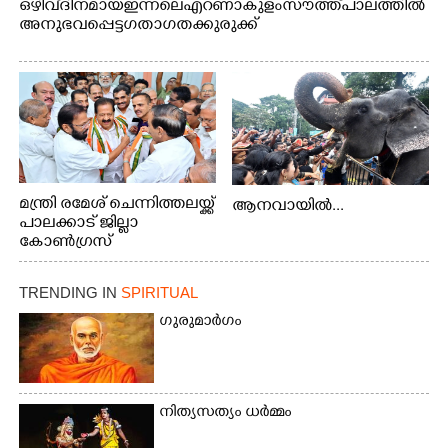
ഒഴിവ് ദിനമായ ഇന്നലെ എറണാകുളം സൗത്ത് പാലത്തിൽ
അനുഭവപ്പെട്ട ഗതാഗതക്കുരുക്ക്
മന്ത്രി രമേശ് ചെന്നിത്തലയ്ക്ക്
ആനവായിൽ...
പാലക്കാട് ജില്ലാ
കോൺഗ്രസ്
TRENDING IN
SPIRITUAL
ഗുരുമാർഗം
നിത്യസത്യം ധർമ്മം