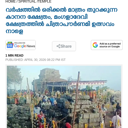
HOME /
SPIRITUAL /
TEMPLE
CINEMA
വർഷത്തിൽ ഒരിക്കൽ മാത്രം തുറക്കുന്ന
കാനന ക്ഷേത്രം,​ മംഗളാദേവി
OPINION
ക്ഷേത്രത്തിൽ ചിത്രാപൗർണമി ഉത്സവം
നാളെ
PHOTOS
Share
LIFESTYLE
1 MIN READ
PUBLISHED: APRIL 30, 2026 08:22 PM IST
SPIRITUAL
INFO+
ART
ASTRO