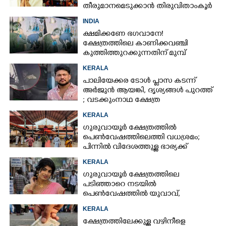
തീരുമാനമെടുക്കാൻ തിരുവിതാംകൂർ
ദേവസ്വം ബോർഡ്
INDIA
ക്ഷമിക്കണേ ഭഗവാനേ!
ക്ഷേത്രത്തിലെ കാണിക്കവഞ്ചി
കുത്തിത്തുറക്കുന്നതിന് മുമ്പ്
പ്രാർത്ഥിച്ച് കള്ളന്മാർ
KERALA
പാലിയേക്കര ടോൾ പ്ലാസ കടന്ന്
അർജുൻ ആയങ്കി,​ ദൃശ്യങ്ങൾ പുറത്ത്
; വടക്കുംനാഥ ക്ഷേത്ര
മൈതാനത്തുണ്ടെന്ന് ഫേസ്ബുക്ക്
KERALA
പോസ്റ്റ്
ഗുരുവായൂർ ക്ഷേത്രത്തിൽ
പെൺവേഷത്തിലെത്തി വധശ്രമം;
പിന്നിൽ വിദേശത്തുള്ള ഭാര്യക്ക്
ചിത്രങ്ങൾ അയച്ചതിലെ പക
KERALA
ഗുരുവായൂർ ക്ഷേത്രത്തിലെ
പടിഞ്ഞാറെ നടയിൽ
പെൺവേഷത്തിൽ യുവാവ്,​
കസ്റ്റഡിയിലെടുത്തപ്പോൾ
KERALA
തെളിഞ്ഞത് വൻഗൂഢാലോചന
ക്ഷേത്രത്തിലേക്കുള്ള വഴിനീളെ