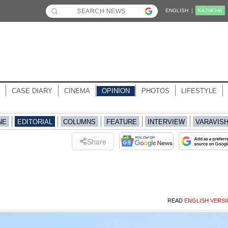
ENGLISH |
KĀZHCHA
CASE DIARY
CINEMA
OPINION
PHOTOS
LIFESTYLE
NE
EDITORIAL
COLUMNS
FEATURE
INTERVIEW
VARAVIS
Share
READ
ENGLISH VERS