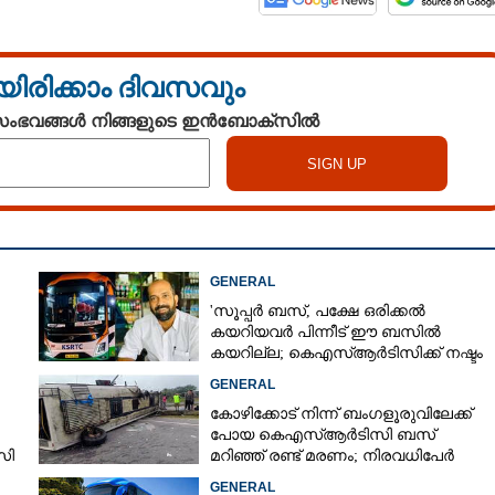
യിരിക്കാം ദിവസവും
 സംഭവങ്ങൾ നിങ്ങളുടെ ഇൻബോക്സിൽ
GENERAL
'സൂപ്പർ ബസ്, പക്ഷേ ഒരിക്കൽ
കയറിയവർ പിന്നീട് ഈ ബസിൽ
കയറില്ല; കെഎസ്ആർടിസിക്ക് നഷ്ടം
അരലക്ഷം രൂപയോളം'
GENERAL
കോഴിക്കോട് നിന്ന് ബംഗളൂരുവിലേക്ക്
പോയ കെഎസ്‌ആർടിസി ബസ്
സി
മറിഞ്ഞ് രണ്ട് മരണം; നിരവധിപേർ
ർശനം
ഗുരുതരാവസ്ഥയിൽ
GENERAL