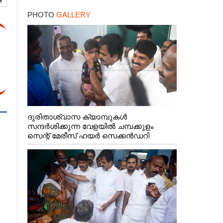
PHOTO
GALLERY
ദുരിതാശ്വാസ ക്യാമ്പുകൾ
സന്ദർശിക്കുന്ന വേളയിൽ ചമ്പക്കുളം
സെന്റ് മേരീസ് ഹയർ സെക്കൻഡറി
സ്കൂളിലെ ക്യാമ്പിലെത്തിയ എ.ഐ.സി.സി
ജനറൽ സെക്രട്ടറി കെ.സി
വേണുഗോപാൽ എം.പി കുരുന്നിനെ
എടുത്ത് ലാളിച്ചപ്പോൾ. സഹകരണ-
എക്സൈസ് വകുപ്പ് മന്ത്രി എം. ലിജു,
കൃഷിവകുപ്പ് മന്ത്രി ടി. സിദ്ദിഖ്, റെജി
ചെറിയാൻ എം. എൽ. എ എന്നിവർ സമീപം