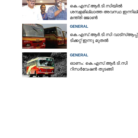
കെ.എസ്.ആർ.ടി.സിയിൽ
ശമ്പളമില്ലാത്ത അവസ്ഥ ഇന്നില്
മന്ത്രി ജോൺ
GENERAL
കെ.എസ്.ആർ.ടി.സി വാട്സ്ആപ്പ്
ടിക്കറ്റ് ഇന്നു മുതൽ
GENERAL
ഓണം: കെ.എസ്.ആർ.ടി.സി
റിസർവേഷൻ തുടങ്ങി