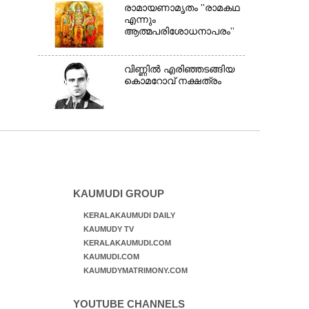
രാമായണാമൃതം ''രാമകഥ
എന്നും
ആത്മപരിശോധനാപരം''
വി​ണ്ണി​ൽ​ ​എ​രി​ഞ്ഞ​ട​ങ്ങിയ
കൊ​മ​റോ​വ് ​ന​ക്ഷ​ത്രം
KAUMUDI GROUP
KERALAKAUMUDI DAILY
KAUMUDY TV
KERALAKAUMUDI.COM
KAUMUDI.COM
KAUMUDYMATRIMONY.COM
YOUTUBE CHANNELS