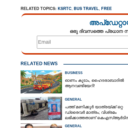
RELATED TOPICS:
KSRTC
,
BUS TRAVEL
,
FREE
അപ്ഡേറ്റാ
ഒരു ദിവസത്തെ പ്രധാന
RELATED NEWS
BUSINESS
ഓണം കൂടാം, ഹൈദരാബാദിൽ
ആനവണ്ടിയേറി!
GENERAL
പത്ത് മണിക്കൂർ യാത്രയ്‌ക്ക് ഒറ്റ
ഡ്രൈവർ മാത്രം; വിശ്രമം
ലഭിക്കാത്തതാണ് കെഎസ്‌ആർടി
അപകടത്തിന് കാരണമെന്ന് വിമ
GENERAL