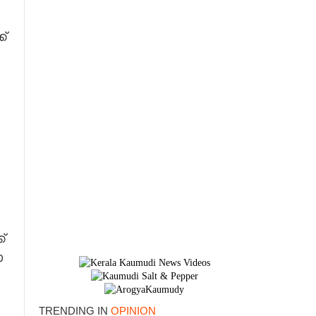
്
്
ാ
TRENDING IN
OPINION