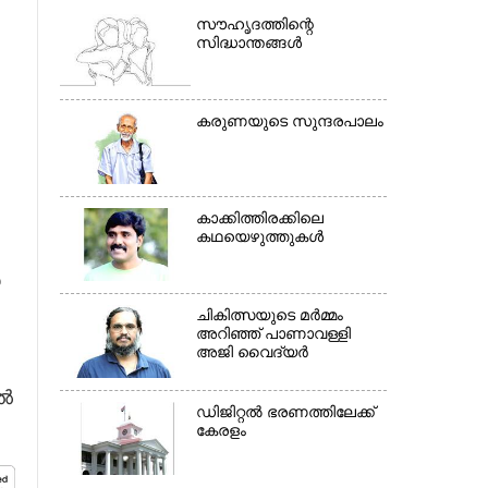
സൗഹൃദത്തിന്റെ
സിദ്ധാന്തങ്ങൾ
കരുണയുടെ സുന്ദരപാലം
×
കാക്കിത്തിരക്കിലെ
കഥയെഴുത്തുകൾ
ർ
ചികിത്സയുടെ മർമ്മം
അറിഞ്ഞ് പാണാവള്ളി
അജി വൈദ്യർ
ാൽ
ഡിജിറ്റൽ ഭരണത്തിലേക്ക്
കേരളം