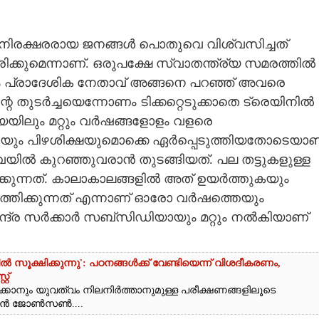
ലെ നിരക്ഷരരായ ജനങ്ങൾ പൊതുവെ വിശ്വസിച്ചത്
്കുമെന്നാണ്. ഒരുപക്ഷേ സ്വാതന്ത്ര്യ സമരത്തിൽ
കിലും പ്രാദേശിക നേതാവ് അങ്ങനെ പറഞ്ഞ് അവരെ
ന്റെ തുടർച്ചയെന്നോണം ടിക്കറ്റെടുക്കാതെ ട്രെയിനിൽ
്യയിലും മറ്റും വർഷങ്ങളോളം വളരെ
ും പിഴശിക്ഷയുമൊക്കെ ഏർപ്പെടുത്തിയതോടെയാണ
ൽവേയിൽ കുറഞ്ഞുവരാൻ തുടങ്ങിയത്. പല തട്ടുകളുള്ള
ാക്കുന്നത്. കാലാകാലങ്ങളിൽ അത് ഉയർത്തുകയും
വർത്തിക്കുന്നത് എന്നാണ് ഓരോ വർഷത്തെയും
ന്ദ്ര സർക്കാർ സബ്‌സിഡിയായും മറ്റും നൽകിയാണ്
ൂക്ഷിക്കുന്നു': പഠനങ്ങൾക്ക് വേണ്ടിയെന്ന് വിശദീകരണം,​
റ്
ക്കാനും യുവത്വം നിലനിർത്താനുമുള്ള പരീക്ഷണങ്ങളിലൂടെ
യാൻ ജോൺസൺ....