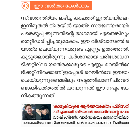
ഈ വാർത്ത കേൾക്കാം
CARTOONS
സ്വാതന്ത്ര്യ‌ം ലഭിച്ച കാലത്ത് ഇന്ത്യയി
ഇനിമുതൽ ട്രെയിൻ യാത്ര സൗജന്യമായിരിക
LITERATURE
പങ്കെടുപ്പിക്കുന്നതിന്റെ ഭാഗമായി ഏതെങ്
തെറ്റിദ്ധരിപ്പിച്ചതുമാകാം. ഈ വിശ്വാസത്തി
ZOOM
യാത്ര ചെയ്യുന്നവരുടെ എണ്ണം ഉത്തരേന്ത
കൂടുതലായിരുന്നു. കർശനമായ പരിശോധനയ
CONTACT US
ടിക്കറ്റില്ലാ യാത്രക്കാരുടെ എണ്ണം റെയി
ടിക്കറ്റ് നിരക്കാണ് ഇപ്പോൾ റെയിൽവേ ഈട
ചെയ്യുന്നുണ്ടെങ്കിലും നഷ്ടത്തിലാണ് പ്ര
ബാക്കിപത്രത്തിൽ പറയുന്നത്. ഈ നഷ്ടം കേ
നികത്തുന്നത്.
'കാമുകിയുടെ ആർത്തവരക്തം ഫ്രീസറിൽ സ
ചർച്ചയായി ബ്രയാൻ ജോൺസന്റെ പോസ്റ്
വാഷിംഗ്ടൺ: വാർദ്ധക്യം മന്ദഗതിയിലാ
ലോകശ്രദ്ധ നേടിയ അമേരിക്കൻ സംരംഭകനാണ് ബ്ര