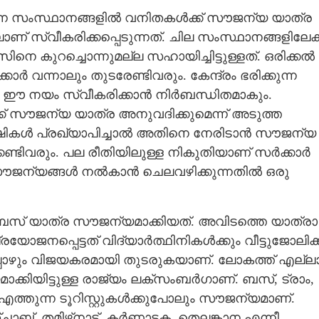
ുന്ന സംസ്ഥാനങ്ങളിൽ വനിതകൾക്ക് സൗജന്യ യാത്ര
് സ്വീകരിക്കപ്പെടുന്നത്. ചില സംസ്ഥാനങ്ങളിലേക്ക
 കുറച്ചൊന്നുമല്ല സഹായിച്ചിട്ടുള്ളത്. ഒരിക്കൽ
 വന്നാലും തുടരേണ്ടിവരും. കേന്ദ്രം ഭരിക്കുന്ന
യ ഈ നയം സ്വീകരിക്കാൻ നിർബന്ധിതമാകും.
്ക് സൗജന്യ യാത്ര അനുവദിക്കുമെന്ന് അടുത്ത
കക്ഷികൾ പ്രഖ്യാപിച്ചാൽ അതിനെ നേരിടാൻ സൗജന്യ
ക്കേണ്ടിവരും. പല രീതിയിലുള്ള നികുതിയാണ് സർക്കാർ
രം സൗജന്യങ്ങൾ നൽകാൻ ചെലവഴിക്കുന്നതിൽ ഒരു
സ് യാത്ര സൗജന്യമാക്കിയത്. അവിടത്തെ യാത്രാ
ജനപ്പെട്ടത് വിദ്യാർത്ഥിനികൾക്കും വീട്ടുജോലിക്ക
പ്പോഴും വിജയകരമായി തുടരുകയാണ്. ലോകത്ത് എല്ല
്കിയിട്ടുള്ള രാജ്യം ലക്‌സംബർഗാണ്. ബസ്, ട്രാം,
്തുന്ന ടൂറിസ്റ്റുകൾക്കുപോലും സൗജന്യമാണ്.
ാബ്, തമിഴ്‌നാട്, കർണാടക, തെലങ്കാന എന്നീ