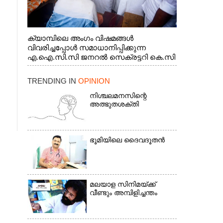
ക്യാമ്പിലെ അംഗം വിഷമങ്ങൾ
വിവരിച്ചപ്പോൾ സമാധാനിപ്പിക്കുന്ന
എ.ഐ.സി.സി ജനറൽ സെക്രട്ടറി കെ.സി
വേണുഗോപാൽ എം.പി. സഹകരണ-
എക്സൈസ് വകുപ്പ് മന്ത്രി എം. ലിജു,
TRENDING IN
OPINION
എന്നിവർ
നിശ്ചലമനസിന്റെ
അത്ഭുതശക്തി
ഭൂ​മി​യി​ലെ​ ​ദൈ​വദൂതൻ
മലയാള സിനിമയ്ക്ക്
വീണ്ടും അമ്പിളിച്ചന്തം