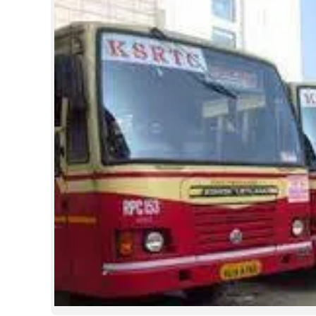
CINEMA
OPINION
PHOTOS
LIFESTYLE
SPIRITUAL
INFO+
ART
ASTRO