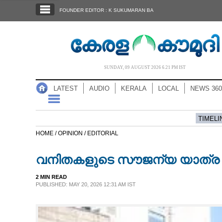
SECTIONS
FOUNDER EDITOR : K SUKUMARAN BA
HOME
LATEST
AUDIO
SUNDAY, 09 AUGUST 2026 6.21 PM IST
NOTIFIED NEWS
LATEST
AUDIO
KERALA
LOCAL
NEWS 360
POLL
KERALA
TIMELI
HOME /
OPINION /
EDITORIAL
LOCAL
വനിതകളുടെ സൗജന്യ യാത്ര
NEWS 360
2 MIN READ
PUBLISHED: MAY 20, 2026 12:31 AM IST
CASE DIARY