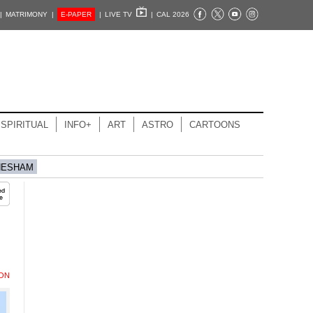
|
MATRIMONY |
E-PAPER
|
LIVE TV
|
CAL 2026
SPIRITUAL
INFO+
ART
ASTRO
CARTOONS
HESHAM
ION