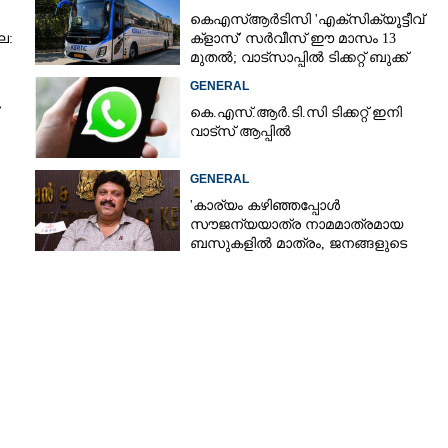
കെഎസ്‌ആർടിസി 'എക്‌സിക്യൂട്ടീവ്
ല:
ക്ളാസ്' സർവീസ് ഈ മാസം 13
മുതൽ; വാട്‌സാപ്പിൽ ടിക്കറ്റ് ബുക്ക്
ചെയ്യാൻ 9447071021
GENERAL
കെ.എസ്.ആർ.ടി.സി ടിക്കറ്റ് ഇനി
വാട്സ് ആപ്പിൽ
GENERAL
'കാര്യം കഴിഞ്ഞപ്പോൾ
സൗജന്യയാത്ര നാമമാത്രമായ
ബസുകളിൽ മാത്രം, ജനങ്ങളുടെ
ക്ഷമയെ പരീക്ഷിക്കരുത് സർക്കാരേ'