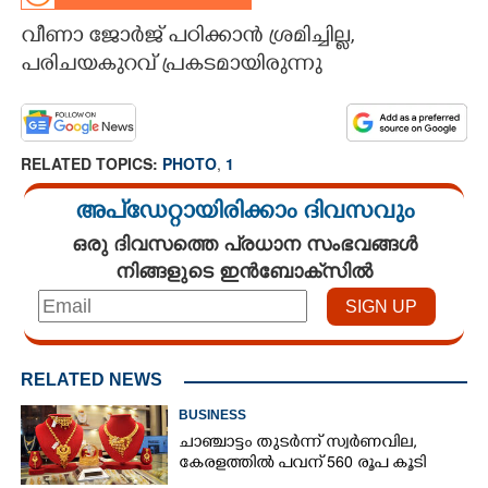
വീണാ ജോർജ് പഠിക്കാൻ ശ്രമിച്ചില്ല,
CARTOONS
പരിചയകുറവ് പ്രകടമായിരുന്നു
LITERATURE
RELATED TOPICS:
PHOTO
,
1
ZOOM
അപ്ഡേറ്റായിരിക്കാം ദിവസവും
CONTACT US
ഒരു ദിവസത്തെ പ്രധാന സംഭവങ്ങൾ
നിങ്ങളുടെ ഇൻബോക്സിൽ
RELATED NEWS
BUSINESS
ചാഞ്ചാട്ടം തുടർന്ന് സ്വർണവില,
കേരളത്തിൽ പവന് 560 രൂപ കൂടി