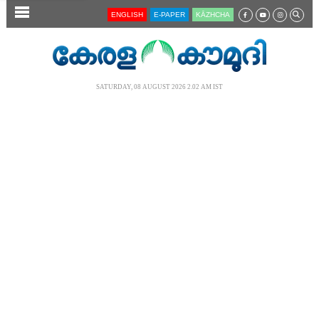
SECTIONS
ENGLISH
E-PAPER
KĀZHCHA
HOME
LATEST
SATURDAY, 08 AUGUST 2026 2.02 AM IST
AUDIO
NOTIFIED NEWS
POLL
KERALA
LOCAL
NEWS 360
CASE DIARY