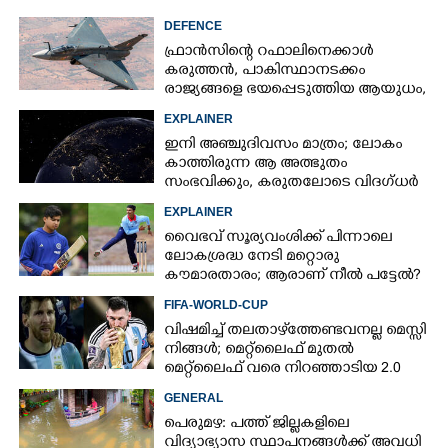
DEFENCE
ഫ്രാൻസിന്റെ റഫാലിനെക്കാൾ
കരുത്തൻ,​ പാകിസ്ഥാനടക്കം
രാജ്യങ്ങളെ ഭയപ്പെടുത്തിയ ആയുധം,​
ഇന്ത്യ നിർമ്മിച്ച എണ്ണം 100ലേക്ക്
EXPLAINER
ഇനി അഞ്ചുദിവസം മാത്രം; ലോകം
കാത്തിരുന്ന ആ അത്ഭുതം
സംഭവിക്കും, കരുതലോടെ വിദഗ്ധർ
EXPLAINER
വൈഭവ് സൂര്യവംശിക്ക് പിന്നാലെ
ലോകശ്രദ്ധ നേടി മറ്റൊരു
കൗമാരതാരം; ആരാണ് നീൽ പട്ടേൽ?
FIFA-WORLD-CUP
വിഷമിച്ച് തലതാഴ്‌ത്തേണ്ടവനല്ല മെസ്സി
നിങ്ങള്‍; മെറ്റ്‌ലൈഫ് മുതല്‍
മെറ്റ്‌ലൈഫ് വരെ നിറഞ്ഞാടിയ 2.0
GENERAL
പെരുമഴ: പത്ത് ജില്ലകളിലെ
വിദ്യാഭ്യാസ സ്ഥാപനങ്ങൾക്ക് അവധി