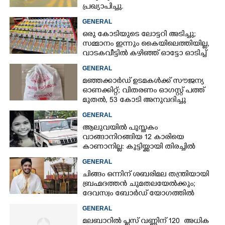
പ്രഖ്യാപിച്ചു.
GENERAL
ഒരു കോടിയുടെ ലോട്ടറി അടിച്ചു;
സമ്മാനം ഇന്നും കൈയിലെത്തിയില്ല,
വാടകവീട്ടിൽ കഴിഞ്ഞ് ഓട്ടോ ഓടിച്ച്
73കാരൻ
GENERAL
മഞ്ഞക്കാർഡ് ഉടമകൾക്ക് സൗജന്യ
ഓണക്കിറ്റ്; വിതരണം ഓഗസ്റ്റ് പത്ത്
മുതൽ, 53 കോടി അനുവദിച്ചു
GENERAL
ആലുവയിൽ പുസ്തകം
വാങ്ങാനിറങ്ങിയ 12 കാരിയെ
കാണാനില്ല: കുട്ടിയ്ക്കായി തിരച്ചിൽ
GENERAL
ചിങ്ങം ഒന്നിന് ശബരിമല തന്ത്രിയായി
ബ്രഹ്മദത്തൻ ചുമതലയേൽക്കും;
ദേവസ്വം ബോർഡ് യോഗത്തിൽ
തീരുമാനം
GENERAL
മലബാറിൽ പ്ലസ് വണ്ണിന് 120 അധിക