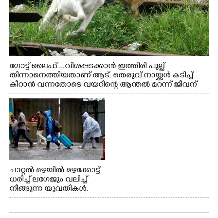
ഗോട്ട് ലൈഫ് ...വിശപ്പടക്കാൻ ഇത്തിരി പുല്ല്
തിന്നാനെത്തിയതാണ് ആട്. തെരുവ് നായ്ക്കൾ കടിച്ച്
കീറാൻ വന്നതോടെ വയറിന്റെ ആന്തൽ മറന്ന് ജീവന്
വേണ്ടിയായി ഓട്ടം. എറണാകുളം വാത്തുരുത്തിയിൽ
നിന്നുള്ള കാഴ്ച
ചാറ്റൽ മഴയിൽ മഴക്കോട്ട്
ധരിച്ച് ലഗേജും വലിച്ച്
നീങ്ങുന്ന യുവതികൾ.
എറണാകുളം മേനകയിൽ
നിന്നുള്ള കാഴ്ച