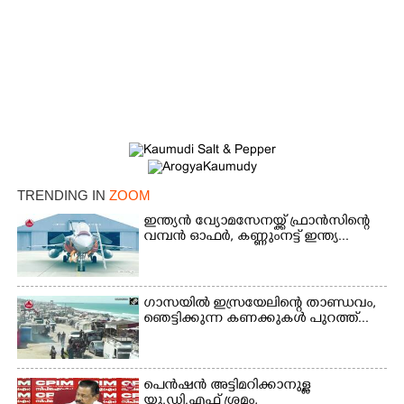
TRENDING IN
ZOOM
ഇന്ത്യൻ വ്യോമസേനയ്ക്ക് ഫ്രാൻസിന്റെ
വമ്പൻ ഓഫർ, കണ്ണുംനട്ട് ഇന്ത്യ...
×
Share this link
ഗാസയിൽ ഇസ്രയേലിന്റെ താണ്ഡവം,
ഞെട്ടിക്കുന്ന കണക്കുകൾ പുറത്ത്...
പെൻഷൻ അട്ടിമറിക്കാനുള്ള
യു.ഡി.എഫ് ശ്രമം,