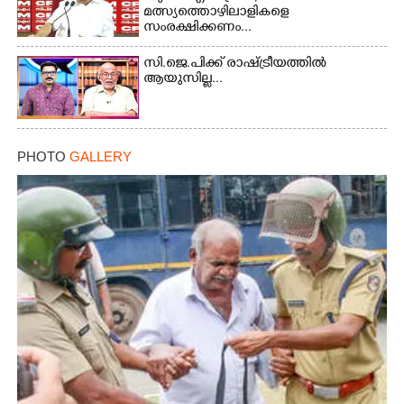
Copy Link
മത്സ്യത്തൊഴിലാളികളെ
സംരക്ഷിക്കണം...
സി.ജെ.പിക്ക് രാഷ്ട്രീയത്തിൽ
ആയുസില്ല...
PHOTO
GALLERY