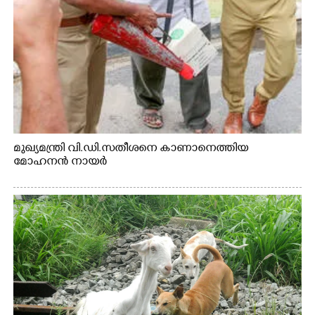
മുഖ്യമന്ത്രി വി.ഡി.സതീശനെ കാണാനെത്തിയ
മോഹനൻ നായർ