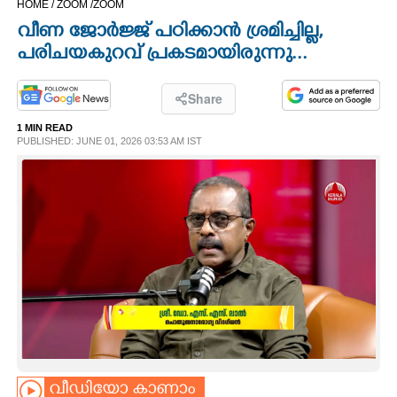
HOME /
ZOOM /
ZOOM
CINEMA
വീണ ജോർജ്ജ് പഠിക്കാൻ ശ്രമിച്ചില്ല,
പരിചയകുറവ് പ്രകടമായിരുന്നു...
OPINION
Share
PHOTOS
1 MIN READ
PUBLISHED: JUNE 01, 2026 03:53 AM IST
LIFESTYLE
SPIRITUAL
INFO+
ART
ASTRO
വീഡിയോ കാണാം