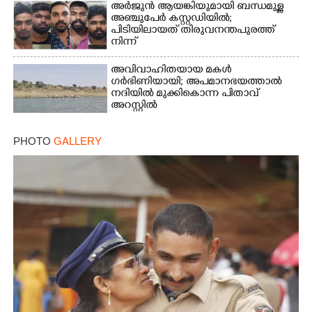
അർജുൻ ആയങ്കിയുമായി ബന്ധമുള്ള
അഞ്ചുപേർ കസ്റ്റഡിയിൽ;
പിടിയിലായത് തിരുവനന്തപുരത്ത്
നിന്ന്
അവിവാഹിതയായ മകൾ
ഗർഭിണിയായി; അപമാനഭയത്താൽ
നദിയിൽ മുക്കികൊന്ന പിതാവ്
അറസ്റ്റിൽ
PHOTO
GALLERY