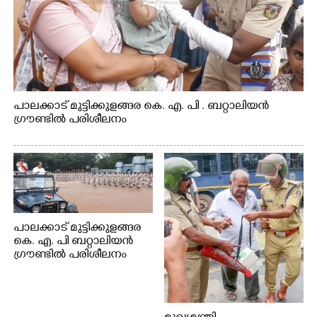
പാലക്കാട് മുട്ടിക്കുളങ്ങര കെ. എ. പി . ബറ്റാലിയൻ
ഗ്രൗണ്ടിൽ പരിശീലനം
പാലക്കാട് മുട്ടിക്കുളങ്ങര
കെ. എ. പി ബറ്റാലിയൻ
ഗ്രൗണ്ടിൽ പരിശീലനം