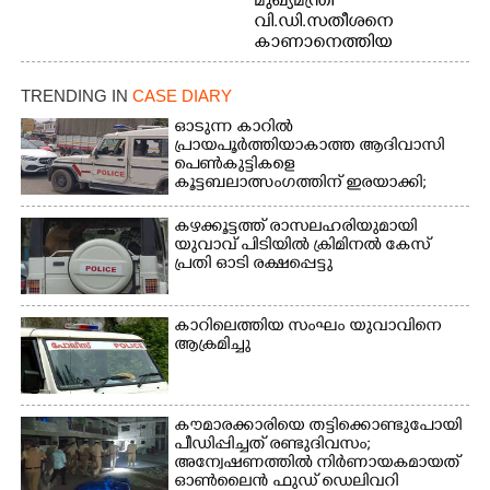
മുഖ്യമന്ത്രി
വി.ഡി.സതീശനെ
കാണാനെത്തിയ
മോഹനൻ നായർ
TRENDING IN
CASE DIARY
ഓടുന്ന കാറിൽ
പ്രായപൂർത്തിയാകാത്ത ആദിവാസി
പെൺകുട്ടികളെ
കൂട്ടബലാത്സംഗത്തിന് ഇരയാക്കി;
മൂന്ന് പേർ പിടിയിൽ
കഴക്കൂട്ടത്ത് രാസലഹരിയുമായി
യുവാവ് പിടിയിൽ ക്രിമിനൽ കേസ്
പ്രതി ഓടി രക്ഷപ്പെട്ടു
കാറിലെത്തിയ സംഘം യുവാവിനെ
ആക്രമിച്ചു
കൗമാരക്കാരിയെ തട്ടിക്കൊണ്ടുപോയി
പീഡിപ്പിച്ചത് രണ്ടുദിവസം;
അന്വേഷണത്തിൽ നിർണായകമായത്
ഓൺലൈൻ ഫുഡ് ഡെലിവറി