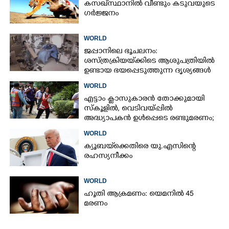
കസഖ്‌സ്ഥാനിൽ വീണ്ടും കടുവയുടെ
ഗർജ്ജനം
WORLD
ജപ്പാനിലെ ഭൂചലനം:
ശസ്ത്രക്രിയ‌യ്‌ക്കി‌ടെ ആശുപത്രിയിൽ
ഉണ്ടായ ഭയപ്പെടുത്തുന്ന ദൃശ്യങ്ങൾ
പുറത്ത്
WORLD
എട്ടാം ക്ളാസുകാരൻ തോക്കുമായി
സ്കൂളിൽ, വെടിവയ്പ്പിൽ
അദ്ധ്യാപകൻ ഉൾപ്പെടെ രണ്ടുമരണം;
15 പേർക്ക് പരിക്ക്
WORLD
ക്യൂബയ്‌ക്കെതിരെ യു.എസിന്റെ
രഹസ്യനീക്കം
WORLD
ഹൂതി ആക്രമണം: യെമനിൽ 45
മരണം