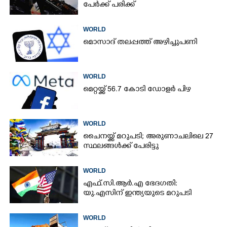
പേർക്ക് പരിക്ക്
WORLD
മൊസാദ് തലപ്പത്ത് അഴിച്ചുപണി
WORLD
മെറ്റയ്ക്ക് 56.7 കോടി ഡോളർ പിഴ
WORLD
ചൈനയ്ക്ക് മറുപടി; അരുണാചലിലെ 27
സ്ഥലങ്ങൾക്ക് പേരിട്ടു
WORLD
എഫ്.സി.ആർ.എ ഭേദഗതി:
യു.എസിന് ഇന്ത്യയുടെ മറുപടി
WORLD