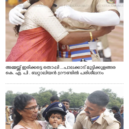
അമ്മയ്ക്ക് ഇരിക്കട്ടെ തൊപ്പി ...പാലക്കാട് മുട്ടിക്കുളങ്ങര
കെ. എ. പി . ബറ്റാലിയൻ ഗ്രൗണ്ടിൽ പരിശീലനം