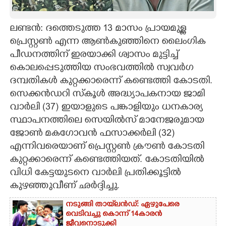
CARTOONS
ലണ്ടൻ: ദത്തെടുത്ത 13 മാസം പ്രായമുള്ള
പ്രെസ്റ്റൺ എന്ന ആൺകുഞ്ഞിനെ ലൈംഗിക
LITERATURE
പീഡനത്തിന് ഇരയാക്കി ശ്വാസം മുട്ടിച്ച്
കൊലപ്പെടുത്തിയ സംഭവത്തിൽ സ്വവർഗ
ZOOM
ദമ്പതികൾ കുറ്റക്കാരെന്ന് കണ്ടെത്തി കോടതി.
സെക്കൻഡറി സ്‌കൂൾ അദ്ധ്യാപകനായ ജാമി
CONTACT US
വാർലി (37) ഇയാളുടെ പങ്കാളിയും ധനകാര്യ
സ്ഥാപനത്തിലെ സെയിൽസ് മാനേജരുമായ
ജോൺ മകഗോവൻ ഫസാക്കർലി (32)
എന്നിവരെയാണ് പ്രെസ്റ്റൺ ക്രൗൺ കോടതി
കുറ്റക്കാരെന്ന് കണ്ടെത്തിയത്. കോടതിയിൽ
വിധി കേട്ടയുടനെ വാർലി പ്രതിക്കൂട്ടിൽ
കുഴഞ്ഞുവീണ് ഛർദ്ദിച്ചു.
നടുങ്ങി തായ്‌ലൻഡ്: ഏഴുപേരെ
വെടിവച്ചു കൊന്ന് 14കാരൻ
ജീവനൊടുക്കി