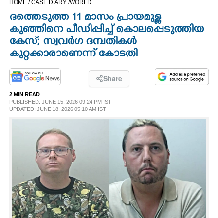
HOME /
CASE DIARY /
WORLD
CINEMA
ദത്തെടുത്ത 11 മാസം പ്രായമുള്ള
കുഞ്ഞിനെ പീഡിപ്പിച്ച് കൊലപ്പെടുത്തിയ
OPINION
കേസ്; സ്വവർഗ ദമ്പതികൾ
കുറ്റക്കാരാണെന്ന് കോടതി
PHOTOS
Share
LIFESTYLE
2 MIN READ
PUBLISHED: JUNE 15, 2026 09:24 PM IST
UPDATED: JUNE 18, 2026 05:10 AM IST
SPIRITUAL
INFO+
ART
ASTRO