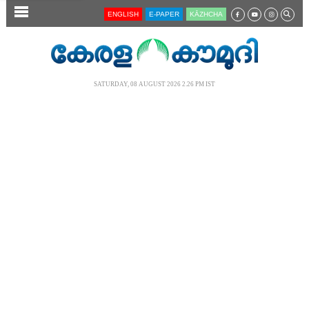
SECTIONS
ENGLISH
E-PAPER
KĀZHCHA
HOME
LATEST
SATURDAY, 08 AUGUST 2026 2.26 PM IST
AUDIO
NOTIFIED NEWS
POLL
KERALA
LOCAL
NEWS 360
CASE DIARY