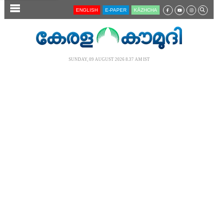
SECTIONS
ENGLISH
E-PAPER
KĀZHCHA
HOME
LATEST
SUNDAY, 09 AUGUST 2026 8.37 AM IST
AUDIO
NOTIFIED NEWS
POLL
KERALA
LOCAL
NEWS 360
CASE DIARY