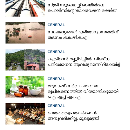
സ്ത്രീ സുരക്ഷയ്ക്ക് റെയിൽവേ
പൊലീസിന്റെ 'ഓപ്പറേഷൻ രക്ഷിത'
GENERAL
സ്ഥലമാറ്റങ്ങൾ ദുരിതാശ്വാസത്തിന്
തടസം :കെ.ജി.ഒ.എ
GENERAL
കുതിരാൻ മണ്ണിടിച്ചിൽ: വിദഗ്ധ
പരിശോധന ആവശ്യമെന്ന് റിപ്പോർട്ട്
GENERAL
ആയുഷ് സർവകലാശാല
രൂപീകരണത്തിൽ വിയോജിപ്പുമായി
ഐ.എച്ച്.എം.എ
GENERAL
മതേതരത്വം തകർക്കാൻ
അനുവദിക്കില്ല: മുഖ്യമന്ത്രി