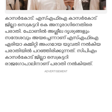
CARTOONS
കാസർകോട്: എസ്‌എഫ്‌ഐ കാസർകോട്
LITERATURE
ജില്ലാ സെക്രട്ടറി കെ അനുരാഗിനെതിരെ
പരാതി. ഫോണിൽ അശ്ലീല ദൃശ്യങ്ങളും
സന്ദേശവും അയച്ചെന്നാണ് എസ്‌എഫ്‌ഐ
ZOOM
ഏരിയാ കമ്മിറ്റി അംഗമായ യുവതി നൽകിയ
പരാതിയിൽ പറഞ്ഞിരിക്കുന്നത്. സിപിഎം
CONTACT US
കാസർകോട് ജില്ലാ സെക്രട്ടറി
രാജഗോപാലിനാണ് പരാതി നൽകിയത്.
ADVERTISEMENT