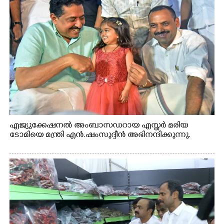
എജ്യുക്കേഷനൽ അംബാസഡറായ എസ്തർ മരിയ
ടോമിയെ മന്ത്രി എൻ.ഷംസുദ്ദീൻ അഭിനന്ദിക്കുന്നു.