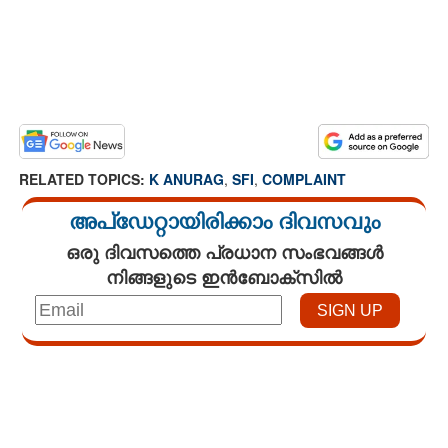
RELATED TOPICS:
K ANURAG
,
SFI
,
COMPLAINT
അപ്ഡേറ്റായിരിക്കാം ദിവസവും
ഒരു ദിവസത്തെ പ്രധാന സംഭവങ്ങൾ
നിങ്ങളുടെ ഇൻബോക്സിൽ
Loaded
:
3.01%
/
Mute