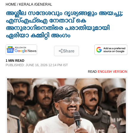
HOME /
KERALA /
GENERAL
CINEMA
അശ്ലീല സന്ദേശവും ദൃശ്യങ്ങളും അയച്ചു;
എസ്‌എഫ്‌ഐ നേതാവ് കെ
OPINION
അനുരാഗിനെതിരെ പരാതിയുമായി
ഏരിയാ കമ്മിറ്റി അംഗം
PHOTOS
Share
LIFESTYLE
1 MIN READ
PUBLISHED: JUNE 16, 2026 12:14 PM IST
READ
ENGLISH VERSION
SPIRITUAL
INFO+
ART
ASTRO