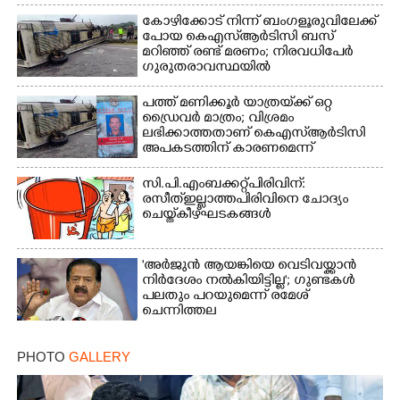
കോഴിക്കോട് നിന്ന് ബംഗളൂരുവിലേക്ക്
പോയ കെഎസ്‌ആർടിസി ബസ്
മറിഞ്ഞ് രണ്ട് മരണം; നിരവധിപേർ
ഗുരുതരാവസ്ഥയിൽ
പത്ത് മണിക്കൂർ യാത്രയ്‌ക്ക് ഒറ്റ
ഡ്രൈവർ മാത്രം; വിശ്രമം
ലഭിക്കാത്തതാണ് കെഎസ്‌ആർടിസി
അപകടത്തിന് കാരണമെന്ന്
വിമർശനം
സി.പി.എം ബക്കറ്റ് പിരിവിന്:
രസീത് ഇല്ലാത്ത പിരിവിനെ ചോദ്യം
ചെയ്ത് കീഴ്ഘടകങ്ങൾ
'അർജുൻ ആയങ്കിയെ വെടിവയ്ക്കാൻ
നിർദേശം നൽകിയിട്ടില്ല'; ഗുണ്ടകൾ
പലതും പറയുമെന്ന് രമേശ്
ചെന്നിത്തല
PHOTO
GALLERY