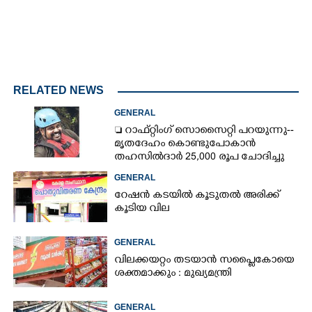
RELATED NEWS
GENERAL
 റാഫ്റ്റിംഗ് സൊസൈറ്റി പറയുന്നു--
മൃതദേഹം കൊണ്ടുപോകാൻ
തഹസിൽദാർ 25,000 രൂപ ചോദിച്ചു
GENERAL
റേഷൻ കടയിൽ കൂടുതൽ അരിക്ക്
കൂടിയ വില
GENERAL
വിലക്കയറ്റം തടയാൻ സപ്ലൈകോയെ
ശക്തമാക്കും : മുഖ്യമന്ത്രി
GENERAL