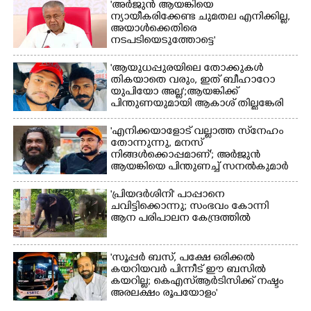
'അർജുൻ ആയങ്കിയെ
മത്സരത്തിനിടെ സിന്തറ്റിക്
ന്യായീകരിക്കേണ്ട ചുമതല എനിക്കില്ല,
ട്രാക്കിന് കുറുകെ ഓടുന്ന
അയാൾക്കെതിരെ
നായകൾ.
നടപടിയെടുത്തോട്ടെ'
'ആയുധപ്പുരയിലെ തോക്കുകൾ
തികയാതെ വരും, ഇത് ബീഹാറോ
യുപിയോ അല്ല';ആയങ്കിക്ക്
പിന്തുണയുമായി ആകാശ് തില്ലങ്കേരി
'എനിക്കയാളോട് വല്ലാത്ത സ്‌നേഹം
തോന്നുന്നു, മനസ്
നിങ്ങൾക്കൊപ്പമാണ്'; അർജുൻ
ആയങ്കിയെ പിന്തുണച്ച് സനൽകുമാർ
'പ്രിയദർശിനി' പാപ്പാനെ
ചവിട്ടിക്കൊന്നു; സംഭവം കോന്നി
ആന പരിപാലന കേന്ദ്രത്തിൽ
'സൂപ്പർ ബസ്, പക്ഷേ ഒരിക്കൽ
കയറിയവർ പിന്നീട് ഈ ബസിൽ
കയറില്ല; കെഎസ്ആർടിസിക്ക് നഷ്ടം
അരലക്ഷം രൂപയോളം'