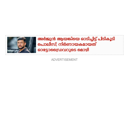
അർജുൻ ആയങ്കിയെ ഓടിച്ചിട്ട് പിടികൂടി
പൊലീസ്; നിർണായകമായത്
ഓട്ടോഡ്രൈവറുടെ മൊഴി
ADVERTISEMENT