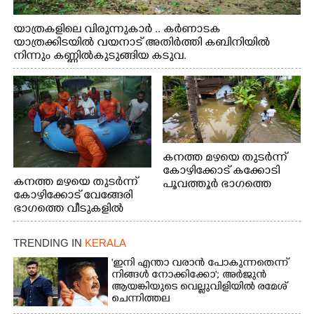
യാത്രകളിലെ വിരുന്നുകാർ .. കർണാടക
യാത്രക്കിടയിൽ വയനാട് അതിർത്തി കബിനിയിൽ
നിന്നും കണ്ണിൽകുടുങ്ങിയ കടുവ.
കനത്ത മഴയെ തുടർന്ന്
കോഴിക്കോട് കക്കോടി
കനത്ത മഴയെ തുടർന്ന്
പൂവത്തൂർ ഭാഗത്തെ
കോഴിക്കോട് വേങ്ങേരി
വീടുകളിൽ വെള്ളം
ഭാഗത്തെ വീടുകളിൽ
കയറിയപ്പോൾ
വെള്ളം
കയറിയപ്പോൾ ആളുകളെ
TRENDING IN
KERALA
സുരക്ഷിത സ്ഥാനത്തേക്ക്
മാറ്റുന്ന സുരക്ഷാസേനാം
'ഇനി എന്താ വരാൻ പോകുന്നതെന്ന്
ഗങ്ങൾ
നിങ്ങൾ നോക്കിക്കോ'; അർജുൻ
ആയങ്കിയുടെ വെല്ലുവിളിയിൽ രമേശ്
ചെന്നിത്തല