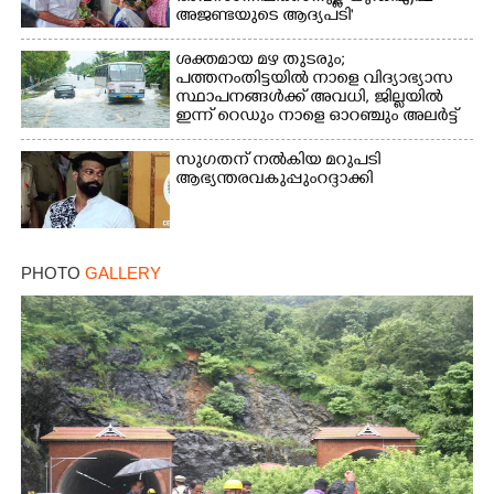
അജണ്ടയുടെ ആദ്യപടി'
ശക്തമായ മഴ തുടരും;
പത്തനംതിട്ടയിൽ നാളെ വിദ്യാഭ്യാസ
സ്ഥാപനങ്ങൾക്ക് അവധി,​ ജില്ലയിൽ
ഇന്ന് റെ‌ഡും നാളെ ഓറഞ്ചും അലർട്ട്
സുഗതന് നൽകിയ മറുപടി
ആഭ്യന്തരവകുപ്പും റദ്ദാക്കി
PHOTO
GALLERY