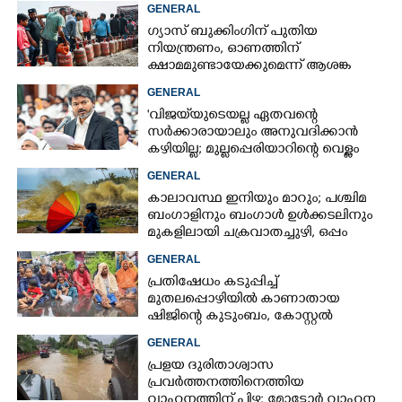
GENERAL
ഗ്യാസ് ബുക്കിംഗിന് പുതിയ
നിയന്ത്രണം, ഓണത്തിന്
ക്ഷാമമുണ്ടായേക്കുമെന്ന് ആശങ്ക
GENERAL
'വിജയ്‌യുടെയല്ല ഏതവന്റെ
സർക്കാരായാലും അനുവദിക്കാൻ
കഴിയില്ല; മുല്ലപ്പെരിയാറിന്റെ വെള്ളം
കൂട്ടുന്നത് മനസിൽ വച്ചാൽമതി'
GENERAL
കാലാവസ്ഥ ഇനിയും മാറും; പശ്ചിമ
ബംഗാളിനും ബംഗാൾ ഉൾക്കടലിനും
മുകളിലായി ചക്രവാതച്ചുഴി, ഒപ്പം
കള്ളക്കടൽ പ്രതിഭാസം
GENERAL
പ്രതിഷേധം കടുപ്പിച്ച്
മുതലപ്പൊഴിയിൽ കാണാതായ
ഷിജിന്റെ കുടുംബം, കോസ്റ്റൽ
പൊലീസ് സ്റ്റേഷനുമുന്നിൽ
GENERAL
കുത്തിയിരിക്കുന്നു
പ്രളയ ദുരിതാശ്വാസ
പ്രവർത്തനത്തിനെത്തിയ
വാഹനത്തിന് പിഴ; മോട്ടോർ വാഹന