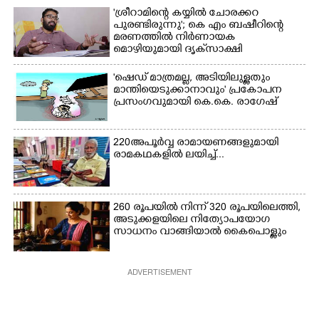
'ശ്രീറാമിന്റെ കയ്യിൽ ചോരക്കറ
പുരണ്ടിരുന്നു'; കെ എം ബഷീറിന്റെ
മരണത്തിൽ നിർണായക
മൊഴിയുമായി ദൃക്‌സാക്ഷി
'ഷെഡ് മാത്രമല്ല, അടിയിലുള്ളതും
മാന്തിയെടുക്കാനാവും' പ്രകോപന
പ്രസംഗവുമായി കെ.കെ. രാഗേഷ്
220 അപൂർവ്വ രാമായണങ്ങളുമായി
രാമകഥകളിൽ ലയിച്ച്...
260 രൂപയിൽ നിന്ന് 320 രൂപയിലെത്തി,
അടുക്കളയിലെ നിത്യോപയോഗ
സാധനം വാങ്ങിയാൽ കൈപൊള്ളും
ADVERTISEMENT