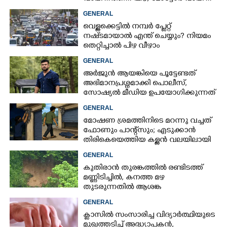
വകുപ്പ് ഉദ്യോഗസ്ഥന് സസ്പെൻഷൻ
GENERAL
വെള്ളക്കെട്ടിൽ നമ്പർ പ്ലേറ്റ്
നഷ്‌ടമായാൽ എന്ത് ചെയ്യും? നിയമം
തെറ്റിച്ചാൽ പിഴ വീഴാം
GENERAL
അർജുൻ ആയങ്കിയെ പൂട്ടേണ്ടത്
അഭിമാനപ്രശ്നമാക്കി പൊലീസ്,
സാേഷ്യൽ മീഡിയ ഉപയോഗിക്കുന്നത്
മറ്റൊരാളെന്ന് സംശയം
GENERAL
മോഷണ ശ്രമത്തിനിടെ മറന്നു വച്ചത്
ഫോണും പാന്റ്സും; എടുക്കാൻ
തിരികെയെത്തിയ കള്ളൻ വലയിലായി
GENERAL
കുതിരാൻ തുരങ്കത്തിൽ രണ്ടിടത്ത്
മണ്ണിടിച്ചിൽ, കനത്ത മഴ
തുടരുന്നതിൽ ആശങ്ക
GENERAL
ക്ളാസിൽ സംസാരിച്ച വിദ്യാർത്ഥിയുടെ
മുഖത്തടിച്ച് അദ്ധ്യാപകൻ,