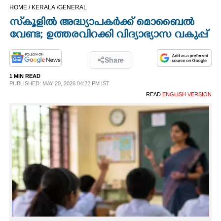
HOME /
KERALA /
GENERAL
CINEMA
സ്‌കൂളിൽ അദ്ധ്യാപകർക്ക് മൊബൈൽ
വേണ്ട; ഉത്തരവിറക്കി വിദ്യാഭ്യാസ വകുപ്പ്
OPINION
Share
PHOTOS
1 MIN READ
PUBLISHED: MAY 20, 2026 04:22 PM IST
LIFESTYLE
READ
ENGLISH VERSION
SPIRITUAL
INFO+
ART
ASTRO