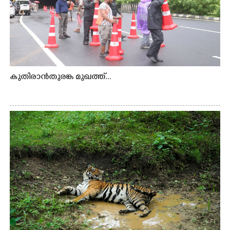
കുതിരാൻതുരങ്ക മുഖത്ത്...