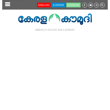
SECTIONS
ENGLISH
E-PAPER
KĀZHCHA
HOME
LATEST
FRIDAY, 07 AUGUST 2026 4.26 PM IST
AUDIO
NOTIFIED NEWS
POLL
KERALA
LOCAL
NEWS 360
CASE DIARY