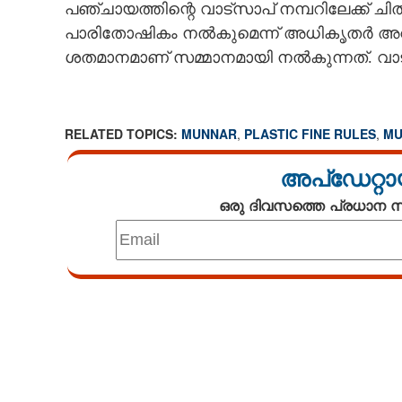
പഞ്ചായത്തിന്റെ വാട്‌സാപ് നമ്പറിലേക്ക് 
പാരിതോഷികം നൽകുമെന്ന് അധികൃതർ അറിയ
ശതമാനമാണ് സമ്മാനമായി നൽകുന്നത്. വാട്
RELATED TOPICS:
MUNNAR
,
PLASTIC FINE RULES
,
MU
അപ്ഡേറ്റാ
ഒരു ദിവസത്തെ പ്രധാന
Loaded
:
3.62%
/
Unmute