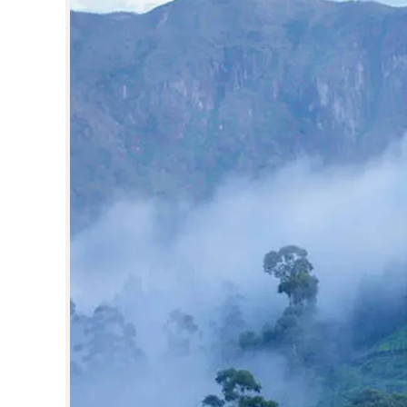
CINEMA
OPINION
PHOTOS
LIFESTYLE
SPIRITUAL
INFO+
ART
ASTRO