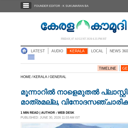
SECTIONS
FOUNDER EDITOR : K SUKUMARAN BA
HOME
LATEST
AUDIO
FRIDAY, 07 AUGUST 2026 6.35 PM IST
NOTIFIED NEWS
LATEST
AUDIO
KERALA
LOCAL
NEWS 360
POLL
KERALA
TIMELINE
GE
HOME /
KERALA /
GENERAL
LOCAL
മൂന്നാറിൽ നാളെമുതൽ പ്ലാസ്റ്റി
NEWS 360
മാത്രമല്ല, വിനോദസഞ്ചാരികൾക
1 MIN READ
| AUTHOR :
WEB DESK
CASE DIARY
PUBLISHED: JUNE 30, 2026 11:03 AM IST