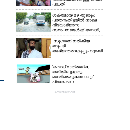
പദ്ധതി
അവസാനിപ്പിക്കാനുള്ള
യുഡിഎഫ് അജണ്ടയുടെ
ശക്തമായ മഴ തുടരും;
ആദ്യപടി'
പത്തനംതിട്ടയിൽ നാളെ
വിദ്യാഭ്യാസ
സ്ഥാപനങ്ങൾക്ക് അവധി,​
ജില്ലയിൽ ഇന്ന് റെ‌ഡും
നാളെ ഓറഞ്ചും അലർട്ട്
സുഗതന് നൽകിയ
മറുപടി
ആഭ്യന്തരവകുപ്പും റദ്ദാക്കി
'ഷെഡ് മാത്രമല്ല,
അടിയിലുള്ളതും
മാന്തിയെടുക്കാനാവും'
പ്രകോപന
പ്രസംഗവുമായി കെ.കെ.
രാഗേഷ്
Advertisement