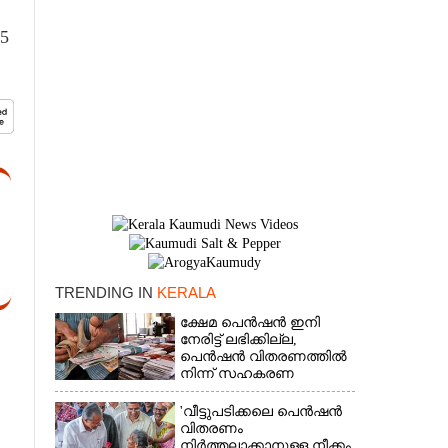
5
TRENDING IN
KERALA
×
ക്ഷേമ പെൻഷൻ ഇനി
നേരിട്ട് ലഭിക്കില്ല,​
പെൻഷൻ വിതരണത്തിൽ
നിന്ന് സഹകരണ
ബാങ്കുകളെ ഒഴിവാക്കി
'വീട്ടുപടിക്കലെ പെൻഷൻ
വിതരണം
നിർത്തലാക്കാനുള്ള നീക്കം