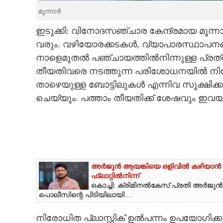
മൂന്നാർ
CARTOONS
ഇടുക്കി: വിനോദസഞ്ചാര കേന്ദ്രമായ മൂന്
വരും. വഴിയോരക്കടകൾ, വ്യാപാരസ്ഥാപനങ
LITERATURE
നാളെമുതൽ പഞ്ചായത്തിൽനിന്നുള്ള പ്ര
തീയതിവരെ നടത്തുന്ന പരിശോധനയിൽ നിരോധി
ZOOM
താഴെയുള്ള ബോട്ടിലുകൾ എന്നിവ സൂക്ഷിക്കു
ചെയ്യും. പത്താം തീയതിക്ക് ശേഷവും ഇവയ
CONTACT US
അർജുൻ ആയങ്കിയെ ഒളിവിൽ കഴിയാൻ സഹ
ഫ്ലാറ്റിൽനിന്ന്
കൊച്ചി: ക്രിമിനൽകേസ് പ്രതി അർജു
പൊലീസിന്റെ പിടിയിലായി....
നിരോധിത പ്ലാസ്റ്റിക് ഉൽപന്നം ഉപയോഗിക