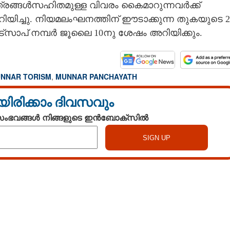
ചിത്രങ്ങൾസഹിതമുള്ള വിവരം കൈമാറുന്നവർക്ക്
ിച്ചു. നിയമലംഘനത്തിന് ഈടാക്കുന്ന തുകയുടെ 2
‌സാപ് നമ്പർ ജൂലൈ 10നു ശേഷം അറിയിക്കും.
NNAR TORISM
,
MUNNAR PANCHAYATH
യിരിക്കാം ദിവസവും
 സംഭവങ്ങൾ നിങ്ങളുടെ ഇൻബോക്സിൽ
Watch More
Share this link