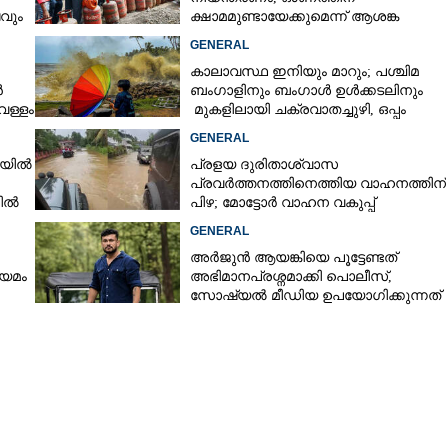
ടവും
ക്ഷാമമുണ്ടായേക്കുമെന്ന് ആശങ്ക
GENERAL
കാലാവസ്ഥ ഇനിയും മാറും; പശ്ചിമ
ൻ
ബംഗാളിനും ബംഗാൾ ഉൾക്കടലിനും
െള്ളം
മുകളിലായി ചക്രവാതച്ചുഴി, ഒപ്പം
കള്ളക്കടൽ പ്രതിഭാസം
GENERAL
ഴിയിൽ
പ്രളയ ദുരിതാശ്വാസ
പ്രവർത്തനത്തിനെത്തിയ വാഹനത്തിന്
നിൽ
പിഴ; മോട്ടോർ വാഹന വകുപ്പ്
ഉദ്യോഗസ്ഥന് സസ്പെൻഷൻ
GENERAL
അർജുൻ ആയങ്കിയെ പൂട്ടേണ്ടത്
ിയമം
അഭിമാനപ്രശ്നമാക്കി പൊലീസ്,
സാേഷ്യൽ മീഡിയ ഉപയോഗിക്കുന്നത്
മറ്റൊരാളെന്ന് സംശയം