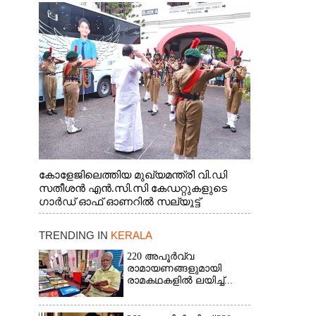
കോളേജിലെത്തിയ മുഖ്യമന്ത്രി വി.ഡി
സതീശൻ എൻ.സി.സി കേഡറ്റുകളുടെ
ഗാർഡ് ഓഫ് ഓണറിൽ സല്യൂട്ട്
നൽകുന്നു
TRENDING IN
KERALA
220 അപൂർവ്വ
രാമായണങ്ങളുമായി
രാമകഥകളിൽ ലയിച്ച്...