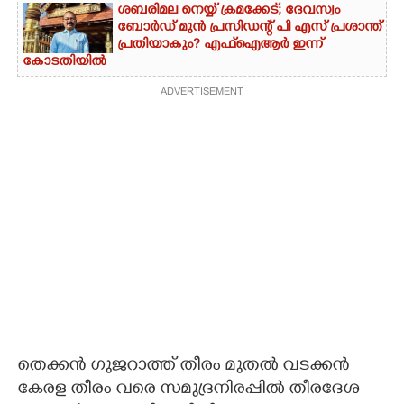
ശബരിമല നെയ്യ് ക്രമക്കേട്; ദേവസ്വം
ബോർഡ് മുൻ പ്രസിഡന്റ് പി എസ് പ്രശാന്ത്
പ്രതിയാകും? എഫ്ഐആർ ഇന്ന്
കോടതിയിൽ
ADVERTISEMENT
തെക്കൻ ഗുജറാത്ത് തീരം മുതൽ വടക്കൻ
കേരള തീരം വരെ സമുദ്രനിരപ്പിൽ തീരദേശ