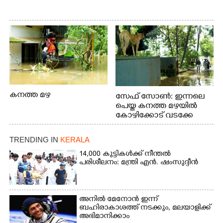
കനത്ത മഴ
സേഫ് സോൺ: ഇന്നലെ
പെയ്ത കനത്ത മഴയിൽ
കോഴിക്കോട് വടക്കേ
വയലിൽ വെള്ളം
കയറിയതിനെ തുടർന്ന്
TRENDING IN
KERALA
വീട്ടുസാധനങ്ങളുമായി
വെള്ളത്തിലൂടെ
14,000 കുട്ടികൾക്ക് നീന്തൽ
പരിശീലനം: മന്ത്രി എൻ. ഷംസുദ്ദീൻ
നടന്നുവരുന്നവരെ
മതിലിനു മുകളിൽ നോക്കി
നിൽക്കുന്ന
നായ. ഫോട്ടോ: കെ.വിശ്വജി
അനിൽ മേനോൻ ഇന്ന്
ത്ത്
ബഹിരാകാശത്ത് നടക്കും, മലയാളിക്ക്
അഭിമാനിക്കാം