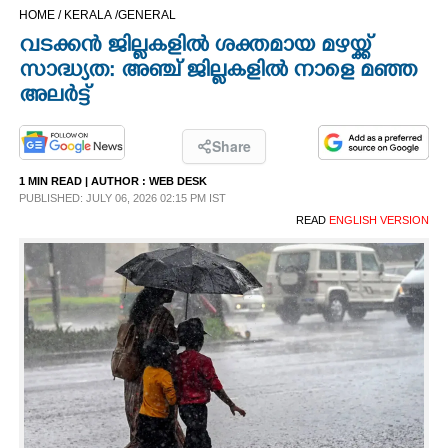
HOME /
KERALA /
GENERAL
CINEMA
വടക്കൻ ജില്ലകളിൽ ശക്തമായ മഴയ്ക്ക്
സാദ്ധ്യത: അഞ്ച് ജില്ലകളിൽ നാളെ മഞ്ഞ
OPINION
അലർട്ട്
PHOTOS
Share
1 MIN READ
| AUTHOR :
WEB DESK
LIFESTYLE
PUBLISHED: JULY 06, 2026 02:15 PM IST
READ
ENGLISH VERSION
SPIRITUAL
INFO+
ART
ASTRO