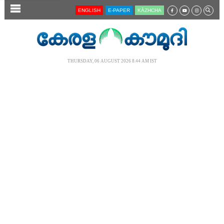
SECTIONS
ENGLISH
E-PAPER
KĀZHCHA
HOME
LATEST
THURSDAY, 06 AUGUST 2026 8.44 AM IST
AUDIO
NOTIFIED NEWS
POLL
KERALA
LOCAL
NEWS 360
CASE DIARY