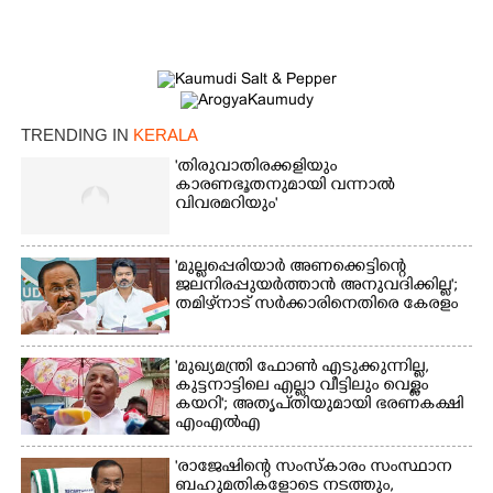
TRENDING IN
KERALA
'തിരുവാതിരക്കളിയും
കാരണഭൂതനുമായി വന്നാൽ
വിവരമറിയും '
'മുല്ലപ്പെരിയാർ അണക്കെട്ടിന്റെ
ജലനിരപ്പുയർത്താൻ അനുവദിക്കില്ല';
തമിഴ്‌നാട് സർക്കാരിനെതിരെ കേരളം
'മുഖ്യമന്ത്രി ഫോൺ എടുക്കുന്നില്ല,
കുട്ടനാട്ടിലെ എല്ലാ വീട്ടിലും വെള്ളം
കയറി'; അതൃപ്‌തിയുമായി ഭരണകക്ഷി
എംഎൽഎ
'രാജേഷിന്റെ സംസ്കാരം സംസ്ഥാന
ബഹുമതികളോടെ നടത്തും,