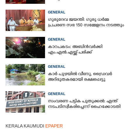
GENERAL
ഗുരുദേവ ജയന്തി: ഗുരു ധർമ്മ
പ്രചരണ സഭ 150 സമ്മേളനം നടത്തും
GENERAL
കാറപകടം: അബിൻവർക്കി
എം.എൽ.എയ്ക്ക് പരിക്ക്
GENERAL
കാർ പുഴയിൽ വീണു, ഡ്രെെവർ
അദ്ഭുതകരമായി രക്ഷപ്പെട്ടു
GENERAL
സംവരണ പട്ടിക പുതുക്കൽ: എന്ത്
നടപടി സ്വീകരിച്ചെന്ന് ഹൈക്കോടതി
KERALA KAUMUDI
EPAPER