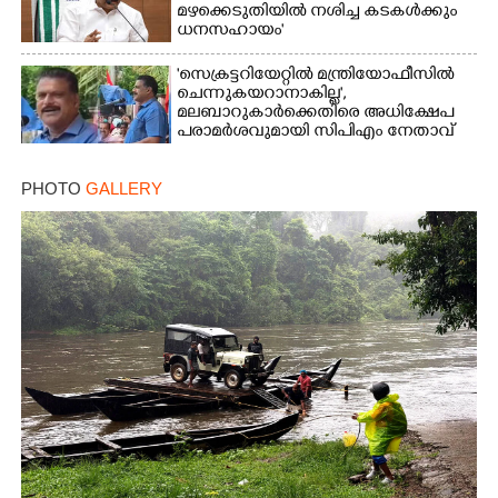
മഴക്കെടുതിയിൽ നശിച്ച കടകൾക്കും
ധനസഹായം'
'സെക്രട്ടറിയേറ്റിൽ മന്ത്രിയോഫീസിൽ
ചെന്നുകയറാനാകില്ല',
മലബാറുകാർക്കെതിരെ അധിക്ഷേപ
പരാമർശവുമായി സിപിഎം നേതാവ്‌
PHOTO
GALLERY