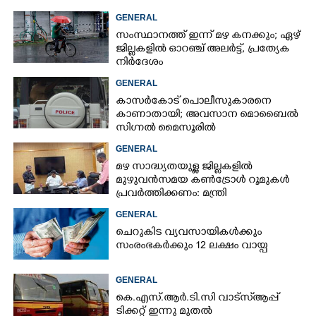
GENERAL
സംസ്ഥാനത്ത് ഇന്ന് മഴ കനക്കും; ഏഴ്
ജില്ലകളിൽ ഓറഞ്ച് അലർട്ട്, പ്രത്യേക
നിർദേശം
GENERAL
കാസർകോട് പൊലീസുകാരനെ
കാണാതായി; അവസാന മൊബൈൽ
സിഗ്നൽ മൈസൂരിൽ
GENERAL
മഴ സാദ്ധ്യതയുള്ള ജില്ലകളിൽ
മുഴുവൻസമയ കൺട്രോൾ റൂമുകൾ
പ്രവർത്തിക്കണം: മന്ത്രി
GENERAL
ചെറുകിട വ്യവസായികൾക്കും
സംരംഭകർക്കും 12 ലക്ഷം വായ്പ
GENERAL
കെ.എസ്.ആർ.ടി.സി വാട്സ്ആപ്പ്
ടിക്കറ്റ് ഇന്നു മുതൽ