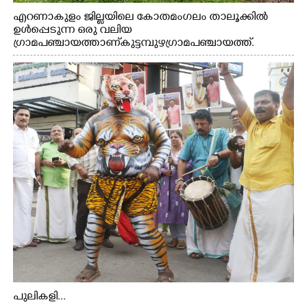
എറണാകുളം ജില്ലയിലെ കോതമംഗലം താലൂക്കിൽ
ഉൾപ്പെടുന്ന ഒരു വലിയ
ഗ്രാമപഞ്ചായത്താണ് കുട്ടമ്പുഴ ഗ്രാമ പഞ്ചായത്ത്.
ആദിവാസി ഊരുകളായ വെള്ളാരംകുത്ത്, കത്തിപ്പാറ,
ഉറിയംപെട്ടി, തേക്കല്ല്, വെട്ടിക്കല്ല്, മഞ്ചപ്പാറ എന്നീ ആറു
സ്ഥലങ്ങളിലേക്കുള്ള പ്രധാന സഞ്ചാര മാർഗമാണ് ഈ
കാണുന്ന കടത്ത് വള്ളം
പുലികളി...