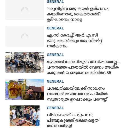
GENERAL
'ഒരുവീട്ടിൽ ഒരു കയർ ഉത്പന്നം,
കയറിനൊരു കൈത്താങ്ങ് '
ഉദ്ഘാടനം നാളെ
GENERAL
എ.സി കോച്ച്: ആർ.എ.സി
യാത്രക്കാർക്കും ബെഡ്ഷീറ്റ്
നൽകണം
GENERAL
മഴയത്ത് റോഡിലൂടെ മിന്നിപ്പായല്ലേ...
നനഞ്ഞ പാതയിൽ വേണം അധിക
കരുതൽ  ഒരുമാസത്തിനിടെ 85
അപകടം
GENERAL
ശബരിമലയിലേക്ക് സാധനം
വാങ്ങൽ ടെൻ‌ഡർ നടപടിയിൽ
സുതാര്യത ഉറപ്പാക്കും നെയ്യ്
ക്രമക്കേടിൽ തുടരന്വേഷണം
GENERAL
വീടിനകത്ത് കാട്ടുപന്നി;
പിഞ്ചുകുഞ്ഞ് രക്ഷപ്പെട്ടത്
തലനാരിഴയ്ക്ക്