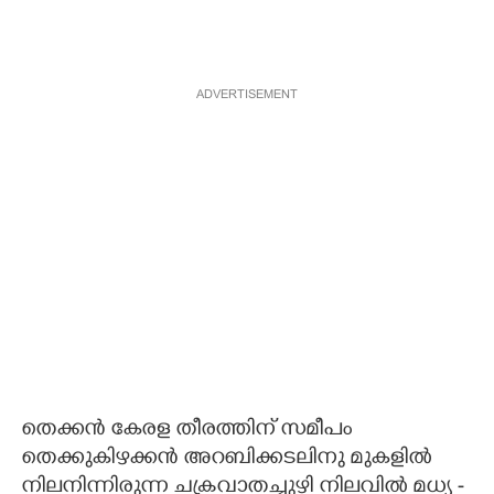
ADVERTISEMENT
തെക്കൻ കേരള തീരത്തിന് സമീപം
തെക്കുകിഴക്കൻ അറബിക്കടലിനു മുകളിൽ
നിലനിന്നിരുന്ന ചക്രവാതച്ചുഴി നിലവിൽ മധ്യ -