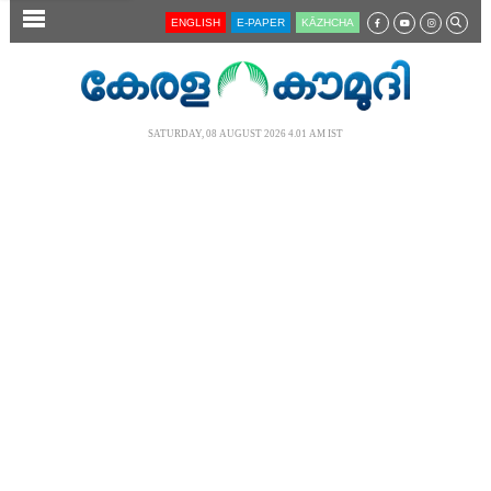
SECTIONS
ENGLISH
E-PAPER
KĀZHCHA
HOME
LATEST
SATURDAY, 08 AUGUST 2026 4.01 AM IST
AUDIO
NOTIFIED NEWS
POLL
KERALA
LOCAL
NEWS 360
CASE DIARY