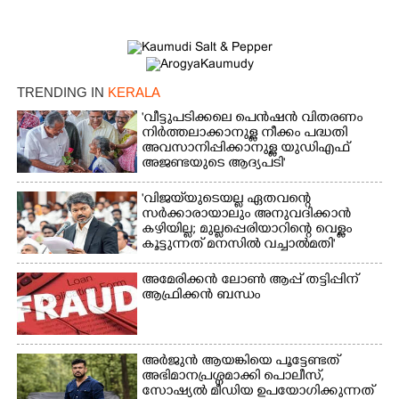
TRENDING IN
KERALA
'വീട്ടുപടിക്കലെ പെൻഷൻ വിതരണം
നിർത്തലാക്കാനുള്ള നീക്കം പദ്ധതി
അവസാനിപ്പിക്കാനുള്ള യുഡിഎഫ്
അജണ്ടയുടെ ആദ്യപടി'
'വിജയ്‌യുടെയല്ല ഏതവന്റെ
സർക്കാരായാലും അനുവദിക്കാൻ
കഴിയില്ല; മുല്ലപ്പെരിയാറിന്റെ വെള്ളം
കൂട്ടുന്നത് മനസിൽ വച്ചാൽമതി'
അമേരിക്കൻ ലോൺ ആപ്പ് തട്ടിപ്പിന്
ആഫ്രിക്കൻ ബന്ധം
അർജുൻ ആയങ്കിയെ പൂട്ടേണ്ടത്
അഭിമാനപ്രശ്നമാക്കി പൊലീസ്,
സാേഷ്യൽ മീഡിയ ഉപയോഗിക്കുന്നത്