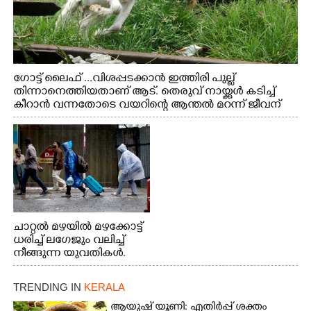
ഗോട്ട് ലൈഫ് ...വിശപ്പടക്കാൻ ഇത്തിരി പുല്ല്
തിന്നാനെത്തിയതാണ് ആട്. തെരുവ് നായ്ക്കൾ കടിച്ച്
കീറാൻ വന്നതോടെ വയറിന്റെ ആന്തൽ മറന്ന് ജീവന്
വേണ്ടിയായി ഓട്ടം. എറണാകുളം വാത്തുരുത്തിയിൽ
നിന്നുള്ള കാഴ്ച
ചാറ്റൽ മഴയിൽ മഴക്കോട്ട്
ധരിച്ച് ലഗേജും വലിച്ച്
നീങ്ങുന്ന യുവതികൾ.
എറണാകുളം മേനകയിൽ
നിന്നുള്ള കാഴ്ച
TRENDING IN
KERALA
ആയുഷ് യൂണി: എതിർപ്പ് ശക്തം