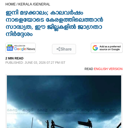
HOME /
KERALA /
GENERAL
CINEMA
ഇനി മഴക്കാലം; കാലവർഷം
നാളെയോടെ കേരളത്തിലെത്താൻ
OPINION
സാദ്ധ്യത,​ ഈ ജില്ലകളിൽ ജാഗ്രതാ
നിർദ്ദേശം
PHOTOS
Share
LIFESTYLE
2 MIN READ
PUBLISHED: JUNE 03, 2026 07:27 PM IST
READ
ENGLISH VERSION
SPIRITUAL
INFO+
ART
ASTRO