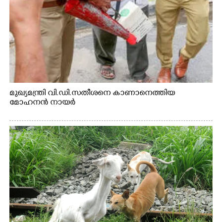
മുഖ്യമന്ത്രി വി.ഡി.സതീശനെ കാണാനെത്തിയ
മോഹനൻ നായർ