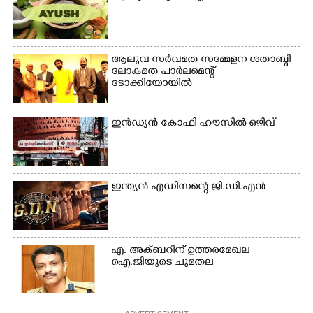
ആലുവ സർവമത സമ്മേളന ശതാബ്ദി
ലോകമത പാർലമെന്റ്
ടോക്കിയോയിൽ
ഇൻഡ്യൻ കോഫി ഹൗസിൽ ഒഴിവ്
ഇന്ത്യൻ എഡിസന്റെ ജി.ഡി.എൻ
എ. അക്ബറിന് ഉത്തരമേഖല
ഐ.ജിയുടെ ചുമതല