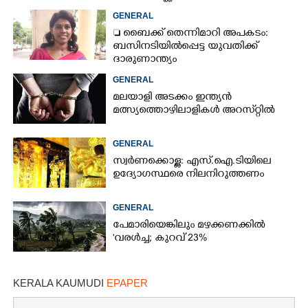
GENERAL
 ബൈക്ക് തെന്നിമാറി അപകടം:
ബസിനടിയിൽപ്പെട്ട യുവതിക്ക്
ദാരുണാന്ത്യം
GENERAL
മലയാളി അടക്കം ഇന്ത്യൻ
മത്സ്യത്തൊഴിലാളികൾ അറസ്‌റ്റിൽ
GENERAL
സ്വർണക്കൊള്ള: എസ്.ഐ.ടിയിലെ
ഉദ്യോഗസ്ഥരെ നിലനിറുത്തണം
×
Share this link
GENERAL
പേമാരിയെങ്കിലും മഴക്കണക്കിൽ
'വരൾച്ച; കുറവ് 23%
Copy Link
KERALA KAUMUDI
EPAPER