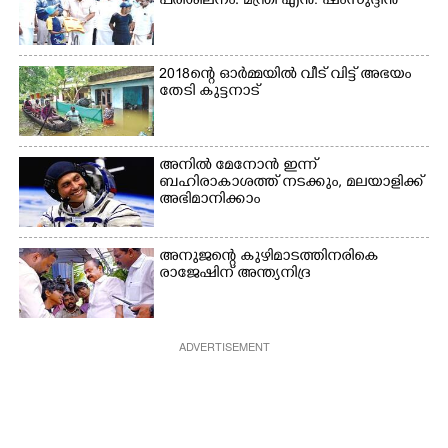
പരിശീലനം: മന്ത്രി എൻ. ഷംസുദ്ദീൻ
2018ന്റെ ഓർമ്മയിൽ വീട് വിട്ട് അഭയം
തേടി കുട്ടനാട്
അനിൽ മേനോൻ ഇന്ന്
ബഹിരാകാശത്ത് നടക്കും, മലയാളിക്ക്
അഭിമാനിക്കാം
അനുജന്റെ കുഴിമാടത്തിനരികെ
രാജേഷിന് അന്ത്യനിദ്ര
ADVERTISEMENT