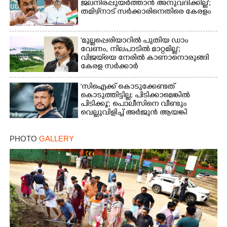
ജലനിരപ്പുയർത്താൻ അനുവദിക്കില്ല';
തമിഴ്‌നാട് സർക്കാരിനെതിരെ കേരളം
'മുല്ലപ്പെരിയാറിൽ പുതിയ ഡാം
വേണം, നിലപാടിൽ മാറ്റമില്ല';
വിജയ്‌യെ നേരിൽ കാണാനൊരുങ്ങി
കേരള സർക്കാർ
'സിഐക്ക് കൊടുക്കേണ്ടത്
കൊടുത്തിട്ടില്ല; പിടിക്കാമെങ്കിൽ
പിടിക്കൂ'; പൊലീസിനെ വീണ്ടും
വെല്ലുവിളിച്ച് അർജുൻ ആയങ്കി
PHOTO
GALLERY