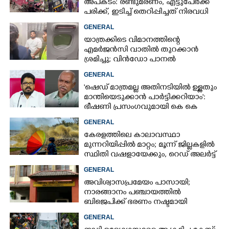
അപകടം: രണ്ടുമരണം, എട്ടുപേർക്ക്
പരിക്ക്, ഇടിച്ച് തെറിപ്പിച്ചത് നിരവധി
വാഹനങ്ങളെ
GENERAL
യാത്രക്കിടെ വിമാനത്തിന്റെ
എമർജൻസി വാതിൽ തുറക്കാൻ
ശ്രമിച്ചു; വിൻഡോ പാനൽ
അടിച്ചുതകർത്തു,
GENERAL
നെടുമ്പാശേരിയിൽ മലയാളി
'ഷെഡ് മാത്രമല്ല അതിനടിയിൽ ഉള്ളതും
അറസ്റ്റിൽ
മാന്തിയെടുക്കാൻ പാർട്ടിക്കറിയാം':
ഭീഷണി പ്രസംഗവുമായി കെ കെ
രാഗേഷ്
GENERAL
കേരളത്തിലെ കാലാവസ്ഥാ
മുന്നറിയിപ്പിൽ മാറ്റം; മൂന്ന് ജില്ലകളിൽ
സ്ഥിതി വഷളായേക്കും, റെഡ് അലർട്ട്
GENERAL
അവിശ്വാസപ്രമേയം പാസായി;
നാരങ്ങാനം പഞ്ചായത്തിൽ
ബിജെപിക്ക് ഭരണം നഷ്ടമായി
GENERAL
×
Share this link