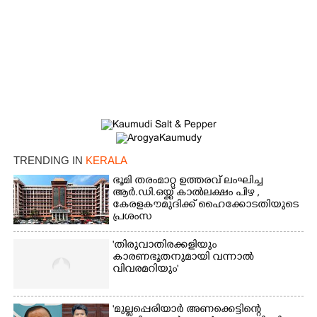
TRENDING IN
KERALA
ഭൂമി തരംമാറ്റ ഉത്തരവ് ലംഘിച്ച
ആർ.ഡി.ഒയ്ക്ക് കാൽലക്ഷം പിഴ ,​
കേരളകൗമുദിക്ക് ഹൈക്കോടതിയുടെ
പ്രശംസ
'തിരുവാതിരക്കളിയും
കാരണഭൂതനുമായി വന്നാൽ
വിവരമറിയും '
'മുല്ലപ്പെരിയാർ അണക്കെട്ടിന്റെ