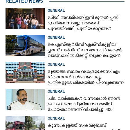
RELATED NEWS
GENERAL
ഡിഗ്രി അഡ്മിഷന് ഇനി മുതൽ പ്ലസ്
ടു നിർബന്ധമല്ല; ഉത്തരവ്
പുറത്തിറങ്ങി, പുതിയ മാറ്റങ്ങൾ
അറിയാം
GENERAL
കെഎസ്‌ആർടിസി 'എക്‌സിക്യൂട്ടീവ്
ക്ളാസ്' സർവീസ് ഈ മാസം 13 മുതൽ;
വാട്‌സാപ്പിൽ ടിക്കറ്റ് ബുക്ക് ചെയ്യാൻ
9447071021
GENERAL
മുത്തങ്ങ സലാം വധശ്രമക്കേസ്; എം
ഗീതാനന്ദൻ ഉൾപ്പെടെയുള്ള
പ്രതികളുടെ ശിക്ഷയിൽ പിഴവുണ്ടെന്ന്
ഹൈക്കോടതി
GENERAL
'ചില വാർത്തകൾ വന്നപ്പോൾ ഞാൻ
കോഫി ഷോപ്പ് ഉദ്ഘാടനത്തിന്
പോയതാണെന്ന് വിചാരിച്ചു, 400
കോടിയുടെ പ്രോജക്ടാണ് അത്'
GENERAL
കുന്നംകുളത്ത് സ്വകാര്യബസ്