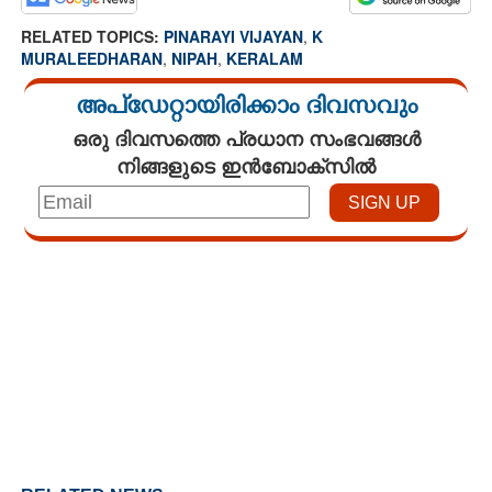
RELATED TOPICS:
PINARAYI VIJAYAN
,
K
MURALEEDHARAN
,
NIPAH
,
KERALAM
അപ്ഡേറ്റായിരിക്കാം ദിവസവും
ഒരു ദിവസത്തെ പ്രധാന സംഭവങ്ങൾ
നിങ്ങളുടെ ഇൻബോക്സിൽ
Loaded
:
3.29%
/
Unmute