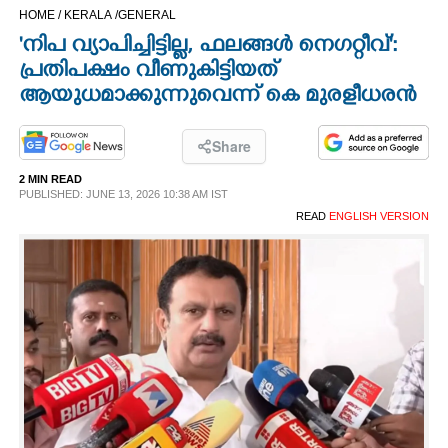
HOME /
KERALA /
GENERAL
CINEMA
'നിപ വ്യാപിച്ചിട്ടില്ല, ഫലങ്ങൾ നെഗറ്റീവ്':
പ്രതിപക്ഷം വീണുകിട്ടിയത്
OPINION
ആയുധമാക്കുന്നുവെന്ന് കെ മുരളീധരൻ
PHOTOS
Share
2 MIN READ
LIFESTYLE
PUBLISHED: JUNE 13, 2026 10:38 AM IST
READ
ENGLISH VERSION
SPIRITUAL
INFO+
ART
ASTRO