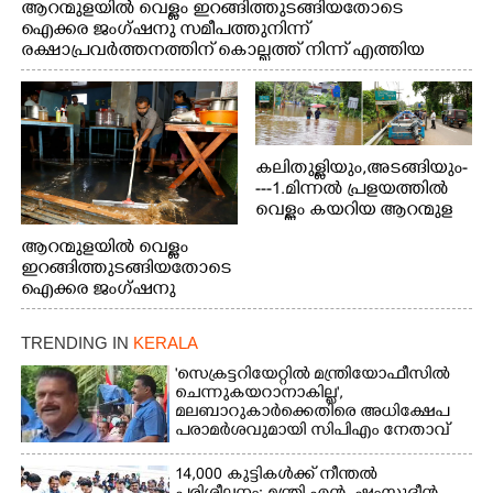
ആറന്മുളയിൽ വെള്ളം ഇറങ്ങിത്തുടങ്ങിയതോടെ
ഐക്കര ജംഗ്ഷനു സമീപത്തുനിന്ന്
രക്ഷാപ്രവർത്തനത്തിന് കൊല്ലത്ത് നിന്ന് എത്തിയ
ബോട്ടുകൾ തിരികെക്കൊണ്ടുപോകുന്നു.
കലിതുള്ളിയും,അടങ്ങിയും-
---1.മിന്നൽ പ്രളയത്തിൽ
വെള്ളം കയറിയ ആറന്മുള
പെട്രോൾ പമ്പിന്
ആറന്മുളയിൽ വെള്ളം
സമീപത്തെ റോ‌ഡ് രണ്ടാം
ഇറങ്ങിത്തുടങ്ങിയതോടെ
തീയതിയിലെ
ഐക്കര ജംഗ്ഷനു
കാഴ്ച.2.വെള്ളം
സമീപം ആറന്മുള
ഇറങ്ങിപ്പോൾ
കിടങ്ങന്നൂർ റോഡിന്
ഇന്നലെത്തെ
TRENDING IN
KERALA
സമീപം പ്രവർത്തിക്കു
കാഴ്ച.രക്ഷാപ്രവർത്തന
ആറന്മുള തട്ടുകട കഴുകി
'സെക്രട്ടറിയേറ്റിൽ മന്ത്രിയോഫീസിൽ
ത്തിന് ഓച്ചിറ അഴിക്കലിൽ
വൃത്തിയാക്കുന്നു.
ചെന്നുകയറാനാകില്ല',
നിന്ന്എത്തിച്ച ബോട്ടും.
മലബാറുകാർക്കെതിരെ അധിക്ഷേപ
പരാമർശവുമായി സിപിഎം നേതാവ്‌
14,000 കുട്ടികൾക്ക് നീന്തൽ