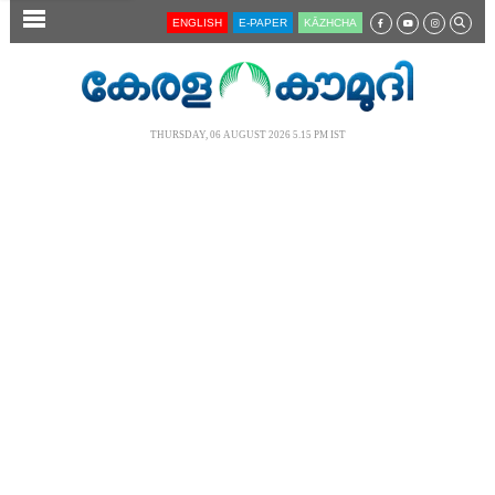
SECTIONS
ENGLISH
E-PAPER
KĀZHCHA
HOME
LATEST
THURSDAY, 06 AUGUST 2026 5.15 PM IST
AUDIO
NOTIFIED NEWS
POLL
KERALA
LOCAL
NEWS 360
CASE DIARY