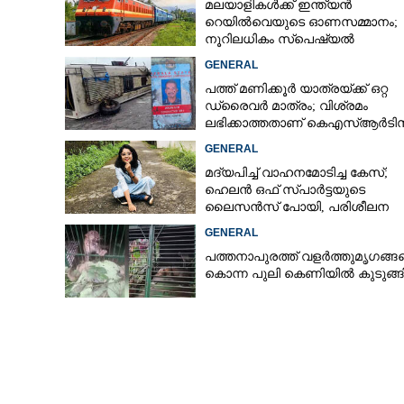
മലയാളികൾക്ക് ഇന്ത്യൻ
റെയിൽവെയുടെ ഓണസമ്മാനം;
നൂറിലധികം സ്‌പെഷ്യൽ
ട്രെയിനുകൾ കേരളത്തിലേക്ക്
GENERAL
കനത്ത മഴയിൽ റ
ഗതാഗതം സ്‌തംഭ
പത്ത് മണിക്കൂർ യാത്രയ്‌ക്ക് ഒറ്റ
ഡ്രൈവർ മാത്രം; വിശ്രമം
ആംബുലൻസിലെ ര
ലഭിക്കാത്തതാണ് കെഎസ്‌ആർടി
അപകടത്തിന് കാരണമെന്ന് വിമ
GENERAL
മദ്യപിച്ച് വാഹനമോടിച്ച കേസ്;
ഹെലൻ ഒഫ് സ്പാർട്ടയുടെ
ലൈസൻസ് പോയി, പരിശീലന
ക്ലാസിലും പങ്കെടുക്കണം
GENERAL
പത്തനാപുരത്ത് വളർത്തുമൃഗങ്ങ
കൊന്ന പുലി കെണിയിൽ കുടുങ്ങ