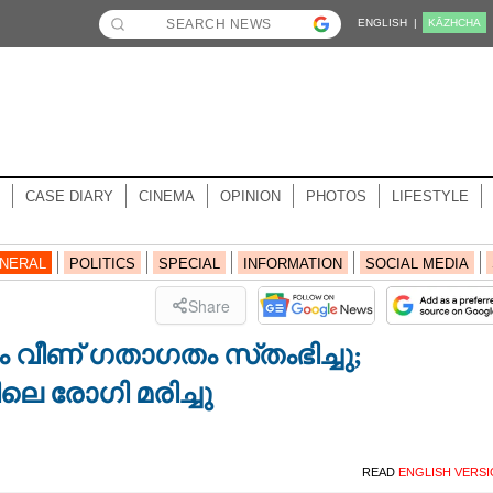
ENGLISH |
KĀZHCHA
CASE DIARY
CINEMA
OPINION
PHOTOS
LIFESTYLE
NERAL
POLITICS
SPECIAL
INFORMATION
SOCIAL MEDIA
Share
വീണ് ഗതാഗതം സ്‌തംഭിച്ചു;
 രോഗി മരിച്ചു
READ
ENGLISH VERS