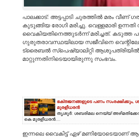
CARTOONS
പാലക്കാട്: അട്ടപ്പാടി ചുരത്തിൽ മരം വീ
കുടുങ്ങിയ രോഗി മരിച്ചു. വെള്ളമാരി ഉന്നത
LITERATURE
വൈകിയതിനെത്തുടർന്ന് മരിച്ചത്. കടുത്ത 
ഗുരുതരാവസ്ഥയിലായ സജീവിനെ വെന്റിലേ
ZOOM
ട്രൈബൽ സ്‌പെഷ്യാലിറ്റി ആശുപത്രിയിൽ ന
മാറ്റുന്നതിനിടെയായിരുന്നു സംഭവം.
CONTACT US
ഭക്തജനങ്ങളുടെ പണം സംരക്ഷിക്കും, ശ
മുരളീധരൻ
തൃശൂർ: ശബരിമല നെയ്യ് അഴിമതിക്കേസ്
കെ മുരളീധരൻ....
ഇന്നലെ വൈകിട്ട് ഏഴ് മണിയോടെയാണ് ആം