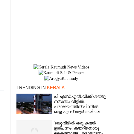
TRENDING IN
KERALA
×
പി.എസ്.എൽ.വിക്ക് ശത്രു
സ്വന്തം വീട്ടിൽ,​
പരാജയത്തിന് പിന്നിൽ
ഐ.എസ്.ആർ.ഒയിലെ
ഉന്നതൻ
'ഒരുവീട്ടിൽ ഒരു കയർ
ഉത്പന്നം, കയറിനൊരു
കൈത്താങ്ങ് ' ഉദ്ഘാടനം