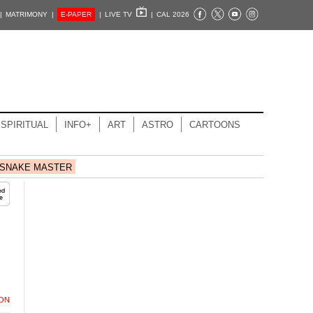
|
MATRIMONY |
E-PAPER
|
LIVE TV
|
CAL 2026
SPIRITUAL
INFO+
ART
ASTRO
CARTOONS
SNAKE MASTER
ION