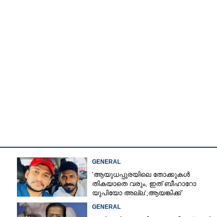
GENERAL
'ആയുധപ്പുരയിലെ തോക്കുകൾ
തികയാതെ വരും, ഇത് ബീഹാറോ
Share this link
യുപിയോ അല്ല';ആയങ്കിക്ക്
പിന്തുണയുമായി ആകാശ് തില്ലങ്കേരി
GENERAL