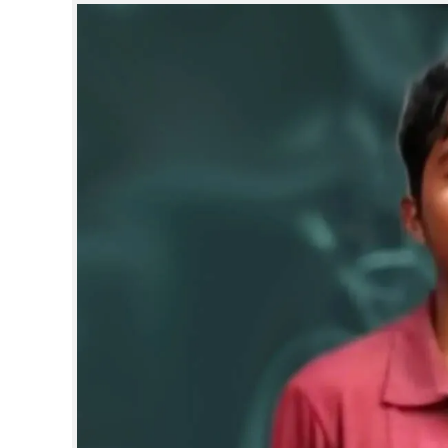
CINEMA
OPINION
PHOTOS
LIFESTYLE
SPIRITUAL
INFO+
ART
ASTRO