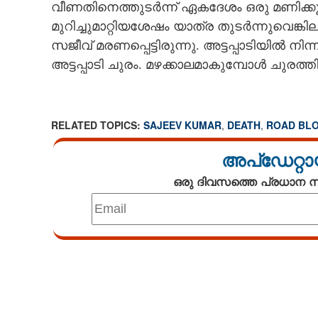
വീണതിനെത്തുടർന്ന് ഏകദേശം ഒരു മണിക്കൂറ
മുറിച്ചുമാറ്റിയശേഷം യാത്ര തുടർന്നുവെങ്
സജീവ് മരണപ്പെട്ടിരുന്നു. അട്ടപ്പാടിയിൽ നി
അട്ടപ്പാടി ചുരം. മഴക്കാലമാകുമ്പോൾ ചുരത്
RELATED TOPICS:
SAJEEV KUMAR
,
DEATH
,
ROAD BL
അപ്ഡേറ്റാ
ഒരു ദിവസത്തെ പ്രധാന
Loaded
:
4.29%
/
Mute