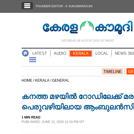
SECTIONS
FOUNDER EDITOR : K SUKUMARAN BA
HOME
LATEST
AUDIO
SATURDAY, 08 AUGUST 2026 2.07 PM IST
NOTIFIED NEWS
LATEST
AUDIO
KERALA
LOCAL
NEWS 360
POLL
KERALA
TIMELINE
GE
HOME /
KERALA /
GENERAL
LOCAL
കനത്ത മഴയിൽ റോഡിലേക്ക് മരം 
NEWS 360
പെരുവഴിയിലായ ആംബുലൻസിലെ
1 MIN READ
CASE DIARY
PUBLISHED: JUNE 12, 2026 12:19 PM IST