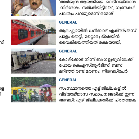
'അർജുൻ ആയങ്കിയെ വെടിവയ്ക്കാൻ
നിർദേശം നൽകിയിട്ടില്ല'; ഗുണ്ടകൾ
പലതും പറയുമെന്ന് രമേശ്
ചെന്നിത്തല
Copy Link
GENERAL
ോഡിലേക്ക് മരം വീണ്
ിച്ചു; പെരുവഴിയിലായ
ആലപ്പുഴയിൽ ധൻബാദ് എക്‌സ്പ്രസ്
പാളം തെറ്റി; മറ്റൊരു ട്രെയിൻ
ോഗി മരിച്ചു
സി
വൈകിയെത്തിയത് രക്ഷയായി,
ർശനം
ഒഴിവായത് വൻ ദുരന്തം
GENERAL
കോഴിക്കോട് നിന്ന് ബംഗളൂരുവിലേക്ക്
പോയ കെഎസ്‌ആർടിസി ബസ്
മറിഞ്ഞ് രണ്ട് മരണം; നിരവധിപേർ
ഗുരുതരാവസ്ഥയിൽ
GENERAL
ളെ
സംസ്ഥാനത്തെ എട്ട് ജില്ലകളിൽ
ി
വിദ്യാഭ്യാസ സ്ഥാപനങ്ങൾക്ക് ഇന്ന്
അവധി; ഏഴ് ജില്ലക്കാർക്ക് പ്രത്യേക
ജാഗ്രതാ മുന്നറിയിപ്പ്