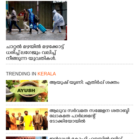
നിന്നുള്ള കാഴ്ച
ചാറ്റൽ മഴയിൽ മഴക്കോട്ട്
ധരിച്ച് ലഗേജും വലിച്ച്
നീങ്ങുന്ന യുവതികൾ.
എറണാകുളം മേനകയിൽ
നിന്നുള്ള കാഴ്ച
TRENDING IN
KERALA
ആയുഷ് യൂണി: എതിർപ്പ് ശക്തം
ആലുവ സർവമത സമ്മേളന ശതാബ്ദി
ലോകമത പാർലമെന്റ്
ടോക്കിയോയിൽ