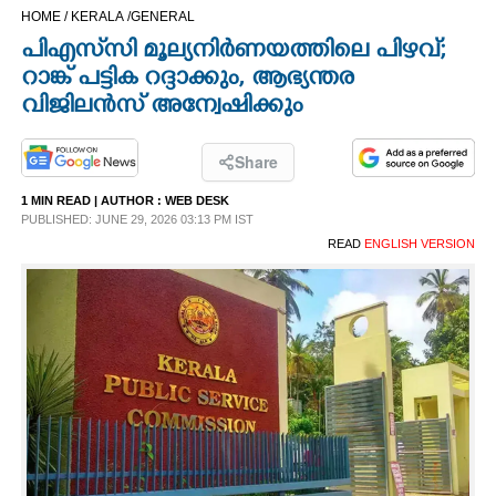
HOME /
KERALA /
GENERAL
CINEMA
പിഎസ്‌സി മൂല്യനിർണയത്തിലെ പിഴവ്;
റാങ്ക് പട്ടിക റദ്ദാക്കും, ആഭ്യന്തര
OPINION
വിജിലൻസ് അന്വേഷിക്കും
PHOTOS
Share
1 MIN READ
| AUTHOR :
WEB DESK
LIFESTYLE
PUBLISHED: JUNE 29, 2026 03:13 PM IST
READ
ENGLISH VERSION
SPIRITUAL
INFO+
ART
ASTRO