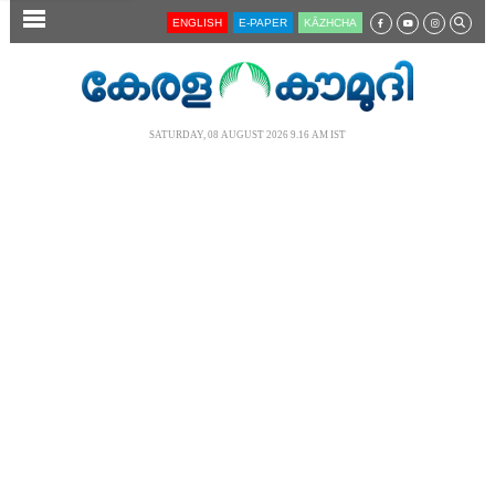
SECTIONS
ENGLISH
E-PAPER
KĀZHCHA
HOME
LATEST
SATURDAY, 08 AUGUST 2026 9.16 AM IST
AUDIO
NOTIFIED NEWS
POLL
KERALA
LOCAL
NEWS 360
CASE DIARY