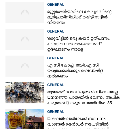
GENERAL
മുല്ലപ്പെരിയാറിലെ കേരളത്തിന്റെ
മുൻപ്രതിനിധിക്ക് തമിഴ്നാട്ടിൽ
നിയമനം
GENERAL
'ഒരുവീട്ടിൽ ഒരു കയർ ഉത്പന്നം,
കയറിനൊരു കൈത്താങ്ങ് '
ഉദ്ഘാടനം നാളെ
GENERAL
എ.സി കോച്ച്: ആർ.എ.സി
യാത്രക്കാർക്കും ബെഡ്ഷീറ്റ്
നൽകണം
GENERAL
മഴയത്ത് റോഡിലൂടെ മിന്നിപ്പായല്ലേ...
നനഞ്ഞ പാതയിൽ വേണം അധിക
കരുതൽ  ഒരുമാസത്തിനിടെ 85
അപകടം
GENERAL
ശബരിമലയിലേക്ക് സാധനം
വാങ്ങൽ ടെൻ‌ഡർ നടപടിയിൽ