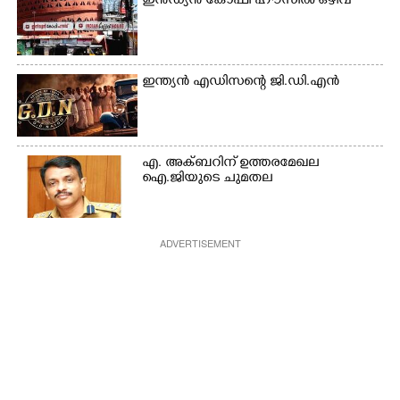
ഇൻഡ്യൻ കോഫി ഹൗസിൽ ഒഴിവ്
ഇന്ത്യൻ എഡിസന്റെ ജി.ഡി.എൻ
എ. അക്ബറിന് ഉത്തരമേഖല
ഐ.ജിയുടെ ചുമതല
ADVERTISEMENT