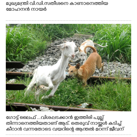
മുഖ്യമന്ത്രി വി.ഡി.സതീശനെ കാണാനെത്തിയ
മോഹനൻ നായർ
ഗോട്ട് ലൈഫ് ...വിശപ്പടക്കാൻ ഇത്തിരി പുല്ല്
തിന്നാനെത്തിയതാണ് ആട്. തെരുവ് നായ്ക്കൾ കടിച്ച്
കീറാൻ വന്നതോടെ വയറിന്റെ ആന്തൽ മറന്ന് ജീവന്
വേണ്ടിയായി ഓട്ടം. എറണാകുളം വാത്തുരുത്തിയിൽ