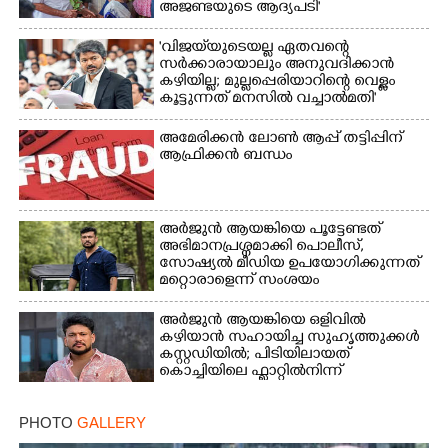
അജണ്ടയുടെ ആദ്യപടി'
'വിജയ്‌യുടെയല്ല ഏതവന്റെ
സർക്കാരായാലും അനുവദിക്കാൻ
കഴിയില്ല; മുല്ലപ്പെരിയാറിന്റെ വെള്ളം
കൂട്ടുന്നത് മനസിൽ വച്ചാൽമതി'
അമേരിക്കൻ ലോൺ ആപ്പ് തട്ടിപ്പിന്
ആഫ്രിക്കൻ ബന്ധം
അർജുൻ ആയങ്കിയെ പൂട്ടേണ്ടത്
അഭിമാനപ്രശ്നമാക്കി പൊലീസ്,
സാേഷ്യൽ മീഡിയ ഉപയോഗിക്കുന്നത്
മറ്റൊരാളെന്ന് സംശയം
അർജുൻ ആയങ്കിയെ ഒളിവിൽ
കഴിയാൻ സഹായിച്ച സുഹൃത്തുക്കൾ
കസ്റ്റഡിയിൽ; പിടിയിലായത്
കൊച്ചിയിലെ ഫ്ലാറ്റിൽനിന്ന്
PHOTO
GALLERY