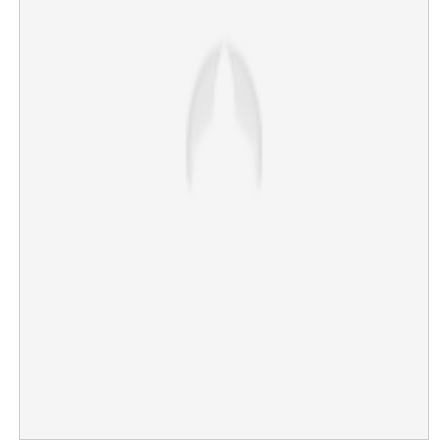
×
Share this link
Copy Link