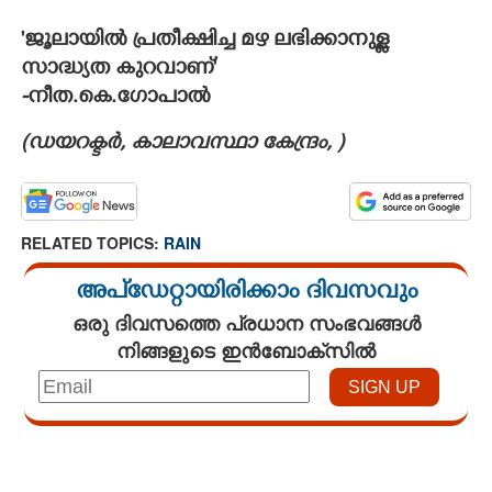
'ജൂലായിൽ പ്രതീക്ഷിച്ച മഴ ലഭിക്കാനുള്ള
സാദ്ധ്യത കുറവാണ്'
-
നീത.കെ.ഗോപാൽ
(ഡയറക്ടർ, കാലാവസ്ഥാ കേന്ദ്രം, )
RELATED TOPICS:
RAIN
അപ്ഡേറ്റായിരിക്കാം ദിവസവും
ഒരു ദിവസത്തെ പ്രധാന സംഭവങ്ങൾ
നിങ്ങളുടെ ഇൻബോക്സിൽ
Loaded
:
4.68%
/
Unmute