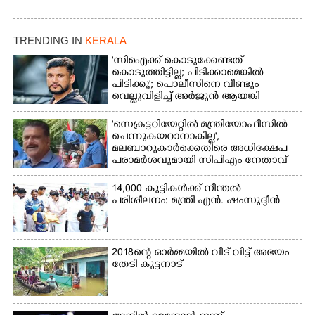
TRENDING IN
KERALA
'സിഐക്ക് കൊടുക്കേണ്ടത്
കൊടുത്തിട്ടില്ല; പിടിക്കാമെങ്കിൽ
പിടിക്കൂ'; പൊലീസിനെ വീണ്ടും
വെല്ലുവിളിച്ച് അർജുൻ ആയങ്കി
'സെക്രട്ടറിയേറ്റിൽ മന്ത്രിയോഫീസിൽ
ചെന്നുകയറാനാകില്ല',
മലബാറുകാർക്കെതിരെ അധിക്ഷേപ
പരാമർശവുമായി സിപിഎം നേതാവ്‌
14,000 കുട്ടികൾക്ക് നീന്തൽ
പരിശീലനം: മന്ത്രി എൻ. ഷംസുദ്ദീൻ
2018ന്റെ ഓർമ്മയിൽ വീട് വിട്ട് അഭയം
തേടി കുട്ടനാട്