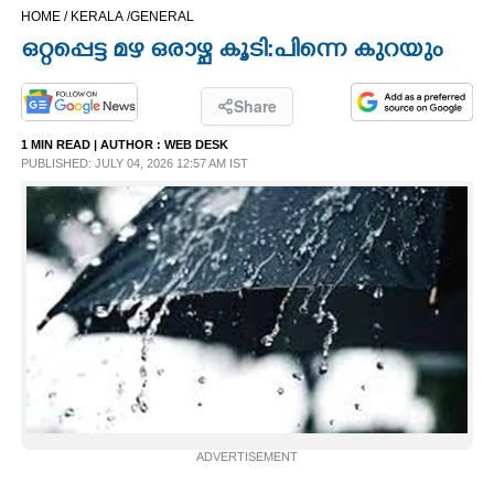
HOME /
KERALA /
GENERAL
CINEMA
ഒറ്റപ്പെട്ട മഴ ഒരാഴ്ച കൂടി:പിന്നെ കുറയും
OPINION
Share
1 MIN READ
| AUTHOR :
WEB DESK
PHOTOS
PUBLISHED: JULY 04, 2026 12:57 AM IST
LIFESTYLE
SPIRITUAL
INFO+
ART
ADVERTISEMENT
ASTRO