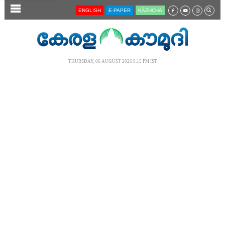
SECTIONS
ENGLISH
E-PAPER
KĀZHCHA
HOME
LATEST
THURSDAY, 06 AUGUST 2026 9.15 PM IST
AUDIO
NOTIFIED NEWS
POLL
KERALA
LOCAL
NEWS 360
CASE DIARY