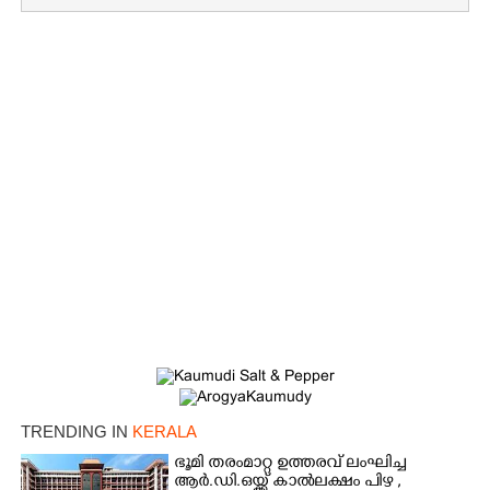
TRENDING IN
KERALA
ഭൂമി തരംമാറ്റ ഉത്തരവ് ലംഘിച്ച
ആർ.ഡി.ഒയ്ക്ക് കാൽലക്ഷം പിഴ ,​