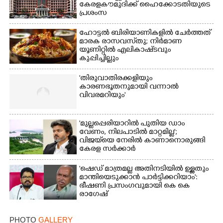
കേരളകൗമുദിക്ക് ഹൈക്കോടതിയുടെ
പ്രശംസ
ഹോട്ടൽ ബിരിയാണികളിൽ ചേർത്തത്
മാരക രാസവസ്‌തു; നിർമാണ
യൂണിറ്റിൽ എലികാഷ്‌ടവും
കുപ്പിച്ചില്ലും
'തിരുവാതിരക്കളിയും
കാരണഭൂതനുമായി വന്നാൽ
വിവരമറിയും '
'മുല്ലപ്പെരിയാറിൽ പുതിയ ഡാം
വേണം, നിലപാടിൽ മാറ്റമില്ല';
വിജയ്‌യെ നേരിൽ കാണാനൊരുങ്ങി
കേരള സർക്കാർ
'ഷെഡ് മാത്രമല്ല അതിനടിയിൽ ഉള്ളതും
മാന്തിയെടുക്കാൻ പാർട്ടിക്കറിയാം':
ഭീഷണി പ്രസംഗവുമായി കെ കെ
രാഗേഷ്
PHOTO
GALLERY