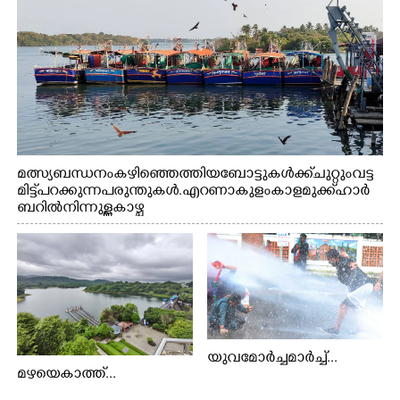
മത്സ്യബന്ധനം കഴിഞ്ഞെത്തിയ ബോട്ടുകൾക്ക് ചുറ്റും വട്ട
മിട്ട് പറക്കുന്ന പരുന്തുകൾ. എറണാകുളം കാളമുക്ക് ഹാർ
ബറിൽ നിന്നുള്ള കാഴ്ച
യുവമോർച്ചമാർച്ച്...
മഴയെകാത്ത്...