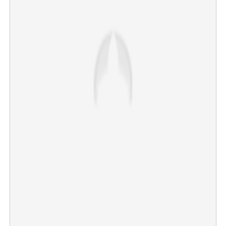
×
Share this link
Copy Link