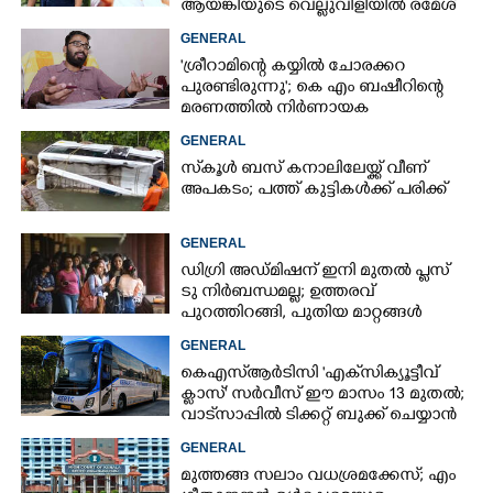
ആയങ്കിയുടെ വെല്ലുവിളിയിൽ രമേശ്
ചെന്നിത്തല
GENERAL
'ശ്രീറാമിന്റെ കയ്യിൽ ചോരക്കറ
പുരണ്ടിരുന്നു'; കെ എം ബഷീറിന്റെ
മരണത്തിൽ നിർണായക
മൊഴിയുമായി ദൃക്‌സാക്ഷി
GENERAL
സ്‌കൂൾ ബസ് കനാലിലേയ്ക്ക് വീണ്
അപകടം; പത്ത് കുട്ടികൾക്ക് പരിക്ക്
GENERAL
ഡിഗ്രി അഡ്മിഷന് ഇനി മുതൽ പ്ലസ്
ടു നിർബന്ധമല്ല; ഉത്തരവ്
പുറത്തിറങ്ങി, പുതിയ മാറ്റങ്ങൾ
അറിയാം
GENERAL
കെഎസ്‌ആർടിസി 'എക്‌സിക്യൂട്ടീവ്
ക്ളാസ്' സർവീസ് ഈ മാസം 13 മുതൽ;
വാട്‌സാപ്പിൽ ടിക്കറ്റ് ബുക്ക് ചെയ്യാൻ
9447071021
GENERAL
മുത്തങ്ങ സലാം വധശ്രമക്കേസ്; എം