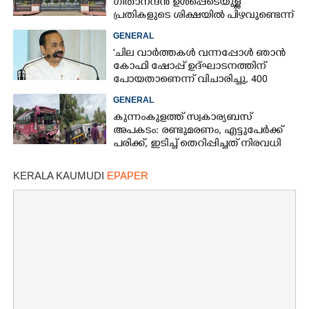
ഗീതാനന്ദൻ ഉൾപ്പെടെയുള്ള
പ്രതികളുടെ ശിക്ഷയിൽ പിഴവുണ്ടെന്ന്
ഹൈക്കോടതി
GENERAL
'ചില വാർത്തകൾ വന്നപ്പോൾ ഞാൻ
കോഫി ഷോപ്പ് ഉദ്ഘാടനത്തിന്
പോയതാണെന്ന് വിചാരിച്ചു, 400
കോടിയുടെ പ്രോജക്ടാണ് അത്'
GENERAL
കുന്നംകുളത്ത് സ്വകാര്യബസ്
അപകടം: രണ്ടുമരണം, എട്ടുപേർക്ക്
പരിക്ക്, ഇടിച്ച് തെറിപ്പിച്ചത് നിരവധി
വാഹനങ്ങളെ
KERALA KAUMUDI
EPAPER