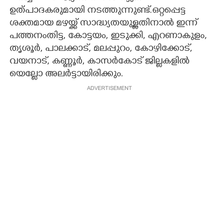
ഉത്പാദകരുമായി നടത്തുന്നുണ്ട്.ഒറ്റപ്പെട്ട
ശക്തമായ മഴയ്ക്ക് സാദ്ധ്യതയുള്ളതിനാൽ ഇന്ന്
പത്തനംതിട്ട, കോട്ടയം, ഇടുക്കി, എറണാകുളം,
തൃശൂർ, പാലക്കാട്, മലപ്പുറം, കോഴിക്കോട്,
വയനാട്, കണ്ണൂർ, കാസർകോട് ജില്ലകളിൽ
യെല്ലോ അലർട്ടായിരിക്കും.
ADVERTISEMENT