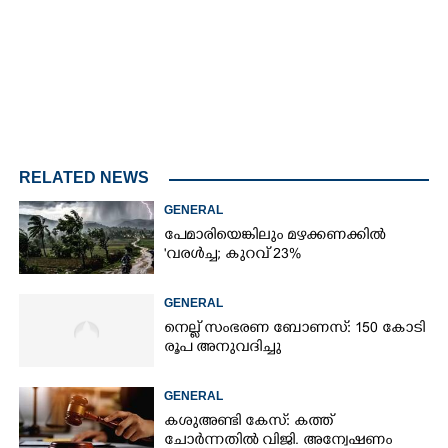
RELATED NEWS
GENERAL
പേമാരിയെങ്കിലും മഴക്കണക്കിൽ
'വരൾച്ച; കുറവ് 23%
GENERAL
നെല്ല് സംഭരണ ബോണസ്: 150 കോടി
രൂപ അനുവദിച്ചു
GENERAL
കശുഅണ്ടി കേസ്: കത്ത്
ചോർന്നതിൽ വിജി. അന്വേഷണം