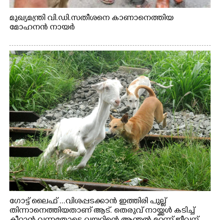
മുഖ്യമന്ത്രി വി.ഡി.സതീശനെ കാണാനെത്തിയ
മോഹനൻ നായർ
ഗോട്ട് ലൈഫ് ...വിശപ്പടക്കാൻ ഇത്തിരി പുല്ല്
തിന്നാനെത്തിയതാണ് ആട്. തെരുവ് നായ്ക്കൾ കടിച്ച്