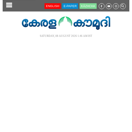
SECTIONS
ENGLISH
E-PAPER
KĀZHCHA
HOME
LATEST
SATURDAY, 08 AUGUST 2026 1.46 AM IST
AUDIO
NOTIFIED NEWS
POLL
KERALA
LOCAL
NEWS 360
CASE DIARY