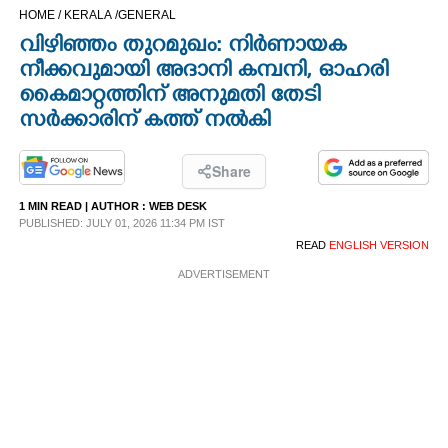
HOME /
KERALA /
GENERAL
CINEMA
വിഴിഞ്ഞം തുറമുഖം: നിർണായക
നീക്കവുമായി അദാനി കമ്പനി,​ ഓഹരി
OPINION
കൈമാറ്റത്തിന് അനുമതി തേടി
സർക്കാരിന് കത്ത് നൽകി
PHOTOS
Share
LIFESTYLE
1 MIN READ
| AUTHOR :
WEB DESK
PUBLISHED: JULY 01, 2026 11:34 PM IST
READ
ENGLISH VERSION
SPIRITUAL
ADVERTISEMENT
INFO+
ART
ASTRO