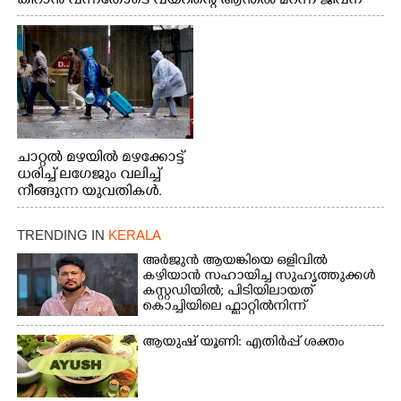
കീറാൻ വന്നതോടെ വയറിന്റെ ആന്തൽ മറന്ന് ജീവന്
വേണ്ടിയായി ഓട്ടം. എറണാകുളം വാത്തുരുത്തിയിൽ
നിന്നുള്ള കാഴ്ച
ചാറ്റൽ മഴയിൽ മഴക്കോട്ട്
ധരിച്ച് ലഗേജും വലിച്ച്
നീങ്ങുന്ന യുവതികൾ.
എറണാകുളം മേനകയിൽ
നിന്നുള്ള കാഴ്ച
TRENDING IN
KERALA
അർജുൻ ആയങ്കിയെ ഒളിവിൽ
കഴിയാൻ സഹായിച്ച സുഹൃത്തുക്കൾ
കസ്റ്റഡിയിൽ; പിടിയിലായത്
കൊച്ചിയിലെ ഫ്ലാറ്റിൽനിന്ന്
ആയുഷ് യൂണി: എതിർപ്പ് ശക്തം