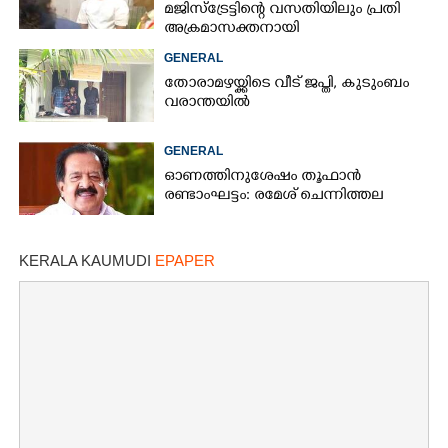
മജിസ്ട്രേട്ടിന്റെ വസതിയിലും പ്രതി
അക്രമാസക്തനായി
GENERAL
തോരാമഴയ്ക്കിടെ വീട് ജപ്തി, കുടുംബം
വരാന്തയിൽ
GENERAL
ഓണത്തിനുശേഷം തൂഫാൻ
രണ്ടാംഘട്ടം: രമേശ് ചെന്നിത്തല
KERALA KAUMUDI
EPAPER