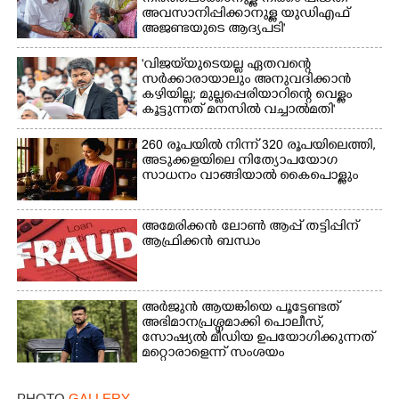
അവസാനിപ്പിക്കാനുള്ള യുഡിഎഫ്
അജണ്ടയുടെ ആദ്യപടി'
'വിജയ്‌യുടെയല്ല ഏതവന്റെ
സർക്കാരായാലും അനുവദിക്കാൻ
കഴിയില്ല; മുല്ലപ്പെരിയാറിന്റെ വെള്ളം
കൂട്ടുന്നത് മനസിൽ വച്ചാൽമതി'
260 രൂപയിൽ നിന്ന് 320 രൂപയിലെത്തി,
അടുക്കളയിലെ നിത്യോപയോഗ
സാധനം വാങ്ങിയാൽ കൈപൊള്ളും
അമേരിക്കൻ ലോൺ ആപ്പ് തട്ടിപ്പിന്
ആഫ്രിക്കൻ ബന്ധം
അർജുൻ ആയങ്കിയെ പൂട്ടേണ്ടത്
അഭിമാനപ്രശ്നമാക്കി പൊലീസ്,
സാേഷ്യൽ മീഡിയ ഉപയോഗിക്കുന്നത്
മറ്റൊരാളെന്ന് സംശയം
PHOTO
GALLERY