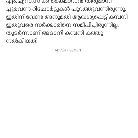
എം.​എ​സ്.​സി​ക്ക് ​കൈ​മാ​റാ​ൻ​ ​തീ​രു​മാ​നി​
ച്ചുവെന്ന റിപ്പോർട്ടുകൾ പുറത്തുവന്നിരുന്നു.
ഇതിന് വേണ്ട അനുമതി ആവശ്യപ്പെട്ട് കമ്പനി
ഇതുവരെ സർക്കാരിനെ സമീപിച്ചിരുന്നില്ല.
തുടർന്നാണ് അദാനി കമ്പനി കത്തു
നൽകിയത്.
ADVERTISEMENT