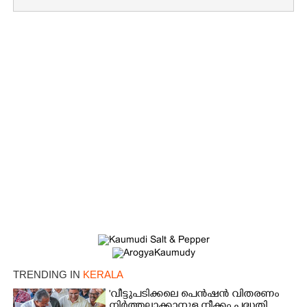
TRENDING IN
KERALA
'വീട്ടുപടിക്കലെ പെൻഷൻ വിതരണം
നിർത്തലാക്കാനുള്ള നീക്കം പദ്ധതി