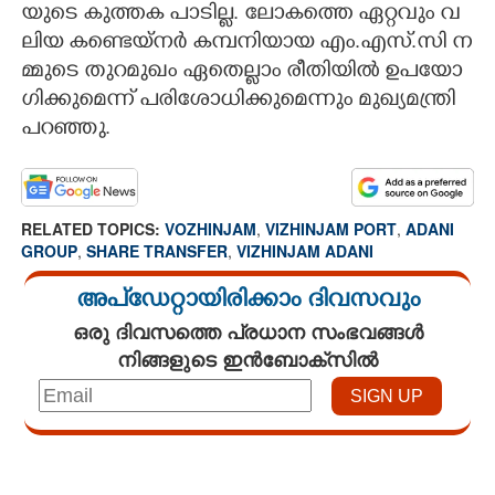
യു​ടെ​ ​കു​ത്ത​ക​ ​പാ​ടി​ല്ല.​ ​ലോ​ക​ത്തെ​ ​ഏ​റ്റ​വും​ ​വ​
ലി​യ​ ​ക​ണ്ടെ​യ്ന​ർ​ ​ക​മ്പ​നി​യാ​യ​ ​എം.​എ​സ്.​സി​ ​ന​
മ്മു​ടെ​ ​തു​റ​മു​ഖം​ ​ഏ​തെ​ല്ലാം​ ​രീ​തി​യി​ൽ​ ​ഉ​പ​യോ​
ഗി​ക്കു​മെ​ന്ന് ​പ​രി​ശോ​ധി​ക്കു​മെ​ന്നും​ ​മു​ഖ്യ​മ​ന്ത്രി​ ​
പ​റ​ഞ്ഞു.
RELATED TOPICS:
VOZHINJAM
,
VIZHINJAM PORT
,
ADANI
GROUP
,
SHARE TRANSFER
,
VIZHINJAM ADANI
അപ്ഡേറ്റായിരിക്കാം ദിവസവും
ഒരു ദിവസത്തെ പ്രധാന സംഭവങ്ങൾ
നിങ്ങളുടെ ഇൻബോക്സിൽ
Loaded
:
3.34%
/
Mute