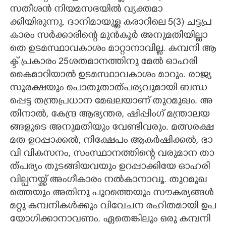
​സ​തീ​ശ​ൻ​ ​നി​യ​മ​സ​ഭ​യി​ൽ​ ​വ്യ​ക്ത​മാ​
ക്കിയിരുന്നു. ​ദാ​നി​മാ​യു​ള്ള​ ​ക​രാ​റി​ലെ​ 5​(3​)​ ​ച​ട്ട​പ്ര​
കാ​രം​ ​സ​ർ​ക്കാ​രി​ന്റെ​ ​മു​ൻ​കൂ​ർ​ ​അ​നു​മ​തി​യി​ല്ലാ​
തെ​ ​ഉ​ട​മ​സ്ഥാ​വ​കാ​ശം​ ​മാ​റ്റാ​നാ​വി​ല്ല.​ ​ക​മ്പ​നി​ ​ആ​
ക്ട് ​പ്ര​കാ​രം​ 25​ശ​ത​മാ​ന​ത്തി​നു​ ​മേ​ൽ​ ​ഓ​ഹ​രി​ ​
കൈ​മാ​റി​യാ​ൽ​ ​ഉ​ട​മ​സ്ഥാ​വ​കാ​ശം​ ​മാ​റും.​ ​രാ​ജ്യ​
സു​ര​ക്ഷ​യും​ ​പൊ​തു​താ​ത്പ​ര്യ​വു​മാ​യി​ ​ബ​ന്ധ​
പ്പെ​ട്ട​ ​ത​ന്ത്ര​പ്ര​ധാ​ന​ ​മേ​ഖ​ല​യാ​ണ് ​തു​റ​മു​ഖം.​ ​അ​
തി​നാ​ൽ,​​​ ​കേ​ന്ദ്ര​ ​ആ​ഭ്യ​ന്ത​ര,​ ​ഷി​പ്പിം​ഗ് ​മ​ന്ത്രാ​ല​യ​
ങ്ങ​ളു​ടെ​ ​അ​നു​മ​തി​യും​ ​വേ​ണ്ടി​വ​രും.​ ​മ​ത്സ​ര​ക്ഷ​
മ​ത​ ​ഉ​റ​പ്പാ​ക്ക​ൽ,​ ​നി​ക്ഷേ​പം​ ​ആ​ക​ർ​ഷി​ക്ക​ൽ,​ ​ഭാ​
വി​ ​വി​ക​സ​നം,​ ​സം​സ്ഥാ​ന​ത്തി​ന്റെ​ ​വ​രു​മാ​ന​ ​താ​
ത്പ​ര്യം​ ​തു​ട​ങ്ങി​യ​വ​യും​ ​ഉ​റ​പ്പാ​ക്കി​യേ​ ​ഓ​ഹ​രി​ ​
വി​ല്പ​ന​യ്ക്ക് ​അം​ഗീ​കാ​രം​ ​ന​ൽ​കാ​നാ​വൂ.​ ​തു​റ​മു​ഖ​
ത്തെ​യും​ ​അ​തി​നു​ ​പു​റ​ത്തെ​യും​ ​സൗ​ക​ര്യ​ങ്ങ​ൾ​ ​
മ​റ്റു​ ​ക​മ്പ​നി​ക​ൾ​ക്കും​ ​വി​വേ​ച​ന​ ​ര​ഹി​ത​മാ​യി​ ​ഉ​പ​
യോ​ഗി​ക്കാ​നാ​വ​ണം.​ ​ഏ​തെ​ങ്കി​ലും​ ​ഒ​രു​ ​ക​മ്പ​നി​