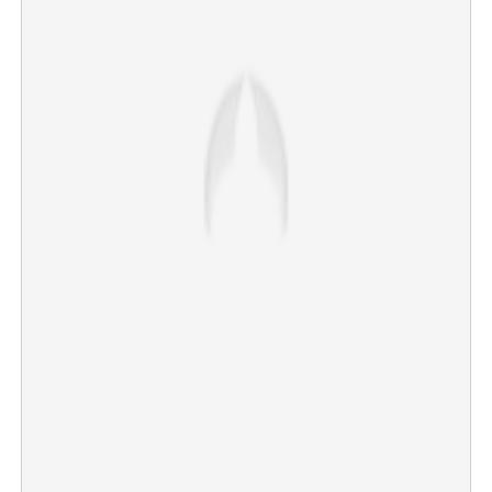
×
Share this link
Copy Link