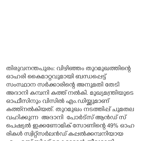
തിരുവനന്തപുരം: വിഴിഞ്ഞം തുറമുഖത്തിന്റെ
ഓഹരി കൈമാറ്റവുമായി ബന്ധപ്പെട്ട്
സംസ്ഥാന സർക്കാരിന്റെ അനുമതി തേടി
അദാനി കമ്പനി കത്ത് നൽകി. മുഖ്യമന്ത്രിയുടെ
ഓഫീസിനും വിസിൽ എം.ഡിയ്ക്കുമാണ്
കത്ത്നൽകിയത്. തു​റ​മു​ഖം​ ​ന​ട​ത്തി​പ്പ് ​ചു​മ​ത​ല​
​വ​ഹി​ക്കു​ന്ന​ ​ അ​ദാ​നി ​ ​പോ​ർ​ട്സ് ​ആ​ൻ​ഡ് ​സ്‌​
പെ​ഷ്യ​ൽ​ ​ഇ​ക്ക​ണോ​മി​ക് ​സോ​ണി​ന്റെ​ 49​%​ ​ഓ​ഹ​
രി​ക​ൾ​ ​സ്വി​റ്റ്സ​ർ​ല​ൻ​ഡ് ​ക​പ്പ​ൽ​ക്ക​മ്പ​നി​യാ​യ​ ​