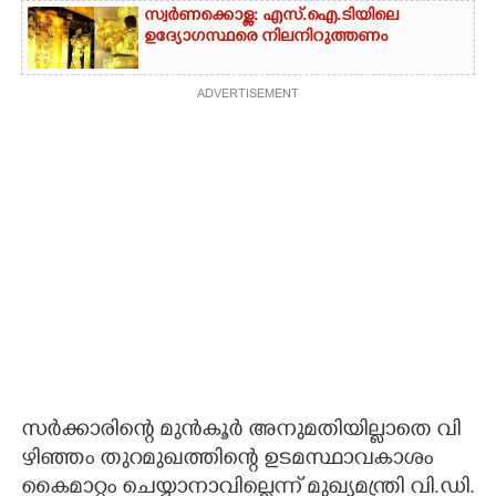
സ്വർണക്കൊള്ള: എസ്.ഐ.ടിയിലെ
ഉദ്യോഗസ്ഥരെ നിലനിറുത്തണം
ADVERTISEMENT
സ​ർ​ക്കാ​രി​ന്റെ​ ​മു​ൻ​കൂ​ർ​ ​അ​നു​മ​തി​യി​ല്ലാ​തെ​ ​വി​
ഴി​ഞ്ഞം​ ​തു​റ​മു​ഖ​ത്തി​ന്റെ​ ​ഉ​ട​മ​സ്ഥാ​വ​കാ​ശം​ ​
കൈ​മാ​റ്റം​ ​ചെ​യ്യാ​നാ​വി​ല്ലെ​ന്ന് ​മു​ഖ്യ​മ​ന്ത്രി​ ​വി.​ഡി.​