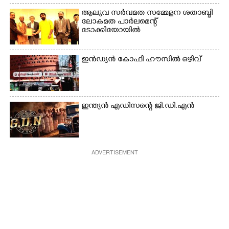
ആലുവ സർവമത സമ്മേളന ശതാബ്ദി
ലോകമത പാർലമെന്റ്
ടോക്കിയോയിൽ
ഇൻഡ്യൻ കോഫി ഹൗസിൽ ഒഴിവ്
ഇന്ത്യൻ എഡിസന്റെ ജി.ഡി.എൻ
ADVERTISEMENT