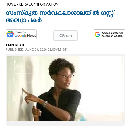
HOME /
KERALA /
INFORMATION
CINEMA
സംസ്കൃത സർവകലാശാലയിൽ ഗസ്റ്റ്
അദ്ധ്യാപകർ
OPINION
Share
PHOTOS
1 MIN READ
PUBLISHED: JUNE 09, 2026 01:05 AM IST
LIFESTYLE
SPIRITUAL
INFO+
ART
ASTRO