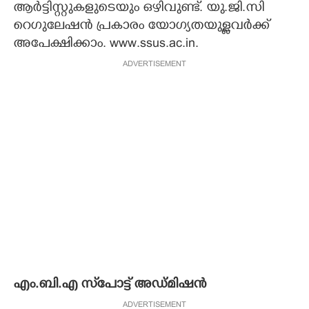
ആർട്ടിസ്റ്റുകളുടെയും ഒഴിവുണ്ട്. യു.ജി.സി
റെഗുലേഷൻ പ്രകാരം യോഗ്യതയുള്ളവർക്ക്
അപേക്ഷിക്കാം. www.ssus.ac.in.
ADVERTISEMENT
എം.​ബി.​എ​ ​സ്‌​പോ​ട്ട് ​അ​ഡ്മി​ഷൻ
ADVERTISEMENT