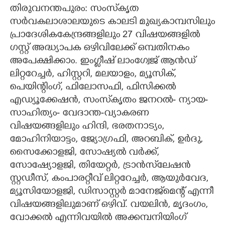
തിരുവനന്തപുരം: സംസ്‌കൃത
CARTOONS
സർവകലാശാലയുടെ കാലടി മുഖ്യകാമ്പസിലും
പ്രാദേശികകേന്ദ്രങ്ങളിലും 27 വിഷയങ്ങളിൽ
LITERATURE
ഗസ്റ്റ് അദ്ധ്യാപക ഒഴിവിലേക്ക് ഒമ്പതിനകം
അപേക്ഷിക്കാം. ഇംഗ്ലീഷ് ലാംഗ്വേജ് ആൻഡ്
ലിറ്ററേച്ചർ, ഹിസ്റ്ററി, മലയാളം, മ്യൂസിക്,
ZOOM
പെയിന്റിംഗ്, ഫിലോസഫി, ഫിസിക്കൽ
എഡ്യൂക്കേഷൻ, സംസ്‌കൃതം ജനറൽ- ന്യായ-
CONTACT US
സാഹിത്യം- വേദാന്ത-വ്യാകരണ
വിഷയങ്ങളിലും ഹിന്ദി, ഭരതനാട്യം,
മോഹിനിയാട്ടം, ജ്യോഗ്രഫി, അറബിക്, ഉർദു,
സൈക്കോളജി, സോഷ്യൽ വർക്ക്,
സോഷ്യോളജി, തിയേറ്റർ, ട്രാൻസ്‌ലേഷൻ
സ്റ്റഡീസ്, കംപാരറ്റീവ് ലിറ്ററേച്ചർ, ആയുർവേദ,
മ്യൂസിയോളജി, ഡിസാസ്റ്റർ മാനേജ്‌മെന്റ് എന്നീ
വിഷയങ്ങളിലുമാണ് ഒഴിവ്. വയലിൻ, മൃദംഗം,
വോക്കൽ എന്നിവയിൽ അക്കമ്പനിയിംഗ്