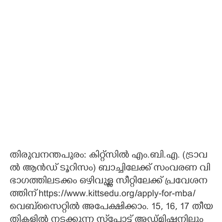
തി​രു​വ​ന​ന്ത​പു​രം​:​ ​കി​റ്റ്സി​ൽ​ ​എം.​ബി.​എ.​ ​(​ട്രാ​വ​
ൽ​ ​ആ​ൻ​ഡ് ​ടൂ​റി​സം​)​ ​ബാ​ച്ചി​ലേ​ക്ക് ​സം​വ​ര​ണ​ ​വി​
ഭാ​ഗ​ത്തി​ല​ട​ക്കം​ ​ഒ​ഴി​വു​ള്ള​ ​സീ​റ്റി​ലേ​ക്ക് ​പ്ര​വേ​ശ​ന​
ത്തി​ന് ​h​t​t​p​s​:​/​/​w​w​w.​k​i​t​t​s​e​d​u.​o​r​g​/​a​p​p​l​y​-​f​o​r​-​m​b​a​/​ ​
വെ​ബ്‌​സൈ​റ്റി​ൽ​ ​അ​പേ​ക്ഷി​ക്കാം.​ 15,​ 16,​ 17​ ​തീ​യ​
തി​ക​ളി​ൽ​ ​ന​ട​ക്കു​ന്ന​ ​സ്‌​പോ​ട്ട് ​അ​ഡ്മി​ഷ​നി​ലും​ ​