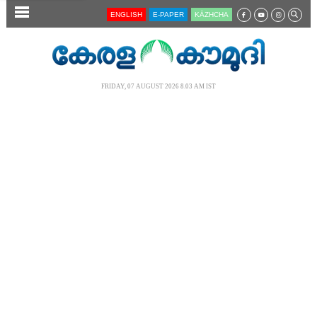
SECTIONS
ENGLISH
E-PAPER
KĀZHCHA
HOME
LATEST
FRIDAY, 07 AUGUST 2026 8.03 AM IST
AUDIO
NOTIFIED NEWS
POLL
KERALA
LOCAL
NEWS 360
CASE DIARY