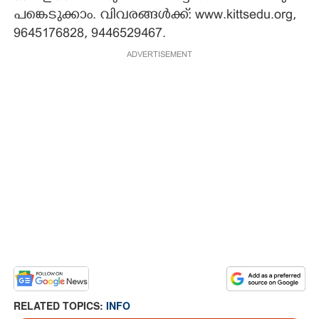
പ​ങ്കെ​ടു​ക്കാം.​ ​വി​വ​ര​ങ്ങ​ൾ​ക്ക്:​ ​w​w​w.​k​i​t​t​s​e​d​u.​o​r​g,​
9645176828,​ 9446529467.
ADVERTISEMENT
RELATED TOPICS:
INFO