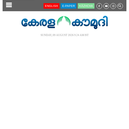
SECTIONS
ENGLISH
E-PAPER
KĀZHCHA
HOME
LATEST
SUNDAY, 09 AUGUST 2026 9.24 AM IST
AUDIO
NOTIFIED NEWS
POLL
KERALA
LOCAL
NEWS 360
CASE DIARY