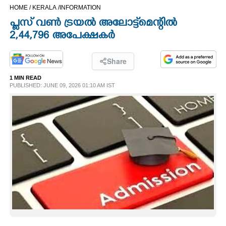
HOME /
KERALA /
INFORMATION
CINEMA
പ്ലസ് വൺ ട്രയൽ അലോട്ട്‌മെന്റിൽ
2,44,796 അപേക്ഷകർ
OPINION
Share
PHOTOS
1 MIN READ
PUBLISHED: JUNE 09, 2026 01:10 AM IST
LIFESTYLE
SPIRITUAL
INFO+
ART
ASTRO