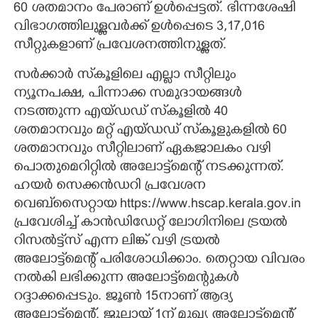
60 ശതമാനം പേരാണ് ഉൾപ്പെട്ടത്. ഭിന്നശേഷി
വിഭാഗത്തിലുള്ളവർക്ക് ഉൾപ്പെടെ 3,17,016
സീറ്റുകളാണ് പ്രവേശനത്തിനുള്ളത്.
സർക്കാർ സ്‌കൂളിലെ എല്ലാ സീറ്റിലും
ന്യൂനപക്ഷ, പിന്നാക്ക സമുദായങ്ങൾ
നടത്തുന്ന എയ്ഡഡ് സ്‌കൂളിൽ 40
ശതമാനവും മറ്റ് എയ്ഡഡ് സ്‌കൂളുകളിൽ 60
ശതമാനവും സീറ്റിലാണ് ഏകജാലകം വഴി
പൊതുമെറിറ്റിൽ അലോട്ട്‌മെന്റ് നടക്കുന്നത്.
ഹയർ സെക്കൻഡറി പ്രവേശന
വെബ്‌സൈറ്റായ ​h​t​t​p​s​:​/​/​w​w​w.​h​s​c​a​p.​k​e​r​a​l​a.​g​o​v.​i​n​
പ്രവേശിച്ച് കാൻഡിഡേറ്റ് ലോഗിനിലെ ട്രയൽ
റിസൽട്ട്സ് എന്ന ലിങ്ക് വഴി ട്രയൽ
അലോട്ട്‌മെന്റ് പരിശോധിക്കാം. തെറ്റായ വിവരം
നൽകി ലഭിക്കുന്ന അലോട്ട്‌മെന്റുകൾ
റദ്ദാക്കപ്പെടും. ജൂൺ 15നാണ് ആദ്യ
അലോട്ട്‌മെന്റ്. ജൂലായ് 1ന് മുഖ്യ അലോട്ട്‌മെന്റ്