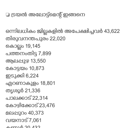
 ട്രയൽ അലോട്ട്‌മെന്റ് ഇങ്ങനെ
ഒന്നിലധികം ജില്ലകളിൽ അപേക്ഷിച്ചവർ 43,622
തിരുവനന്തപുരം 22,020
കൊല്ലം 19,145
പത്തനംതിട്ട 7,899
ആലപ്പുഴ 13,550
കോട്ടയം 10,873
ഇടുക്കി 6,224
എറണാകുളം 18,801
തൃശൂർ 21,336
പാലക്കാട് 22,314
കോഴിക്കോട് 23,476
മലപ്പുറം 40,373
വയനാട് 7,061