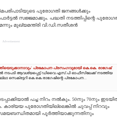
കർമപരിപാടിയുടെ പുരോഗതി ജനങ്ങൾക്കും
ർട്ടൽ സജ്ജമാക്കും. പദ്ധതി നടത്തിപ്പിന്റെ പുരോഗ
്നും മുഖ്യമന്ത്രി വി.ഡി.സതീശൻ
Advertisement
ാന്തിയെടുക്കാനാവും' പ്രകോപന പ്രസംഗവുമായി കെ.കെ. രാഗേഷ്
ൽ നടപടി ആവശ്യപ്പെട്ട് ഡിവൈ.എസ്.പി ഓഫീസിലേക്ക് നടത്തിയ
ല്ലാ സെക്രട്ടറി കെ.കെ.രാഗേഷിന്റെ പ്രകോപന...
പാക്കിയാൽ പച്ച നിറം നൽകും. 50നും 70നും ഇടയി
ും. കാര്യയ പുരോഗതിയില്ലെങ്കിൽ ചുവപ്പ് നിറവും
സമയബന്ധിതമായി പൂർത്തിയാക്കുന്നതിനും