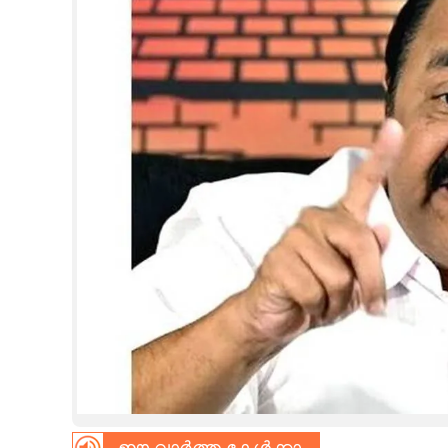
CINEMA
OPINION
PHOTOS
LIFESTYLE
SPIRITUAL
INFO+
ART
ASTRO