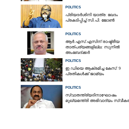
POLITICS
പ്രിയദർശിനി യാത്ര: ഖേദം
പ്രകടിപ്പിച്ച് സി.പി. ജോൺ
നൂറ് ദിന പരിപ
ഓപ്പൺ പോർട്ട
POLITICS
ആർ.എസ്.എസിന് രാഷ്ട്രീയ
താത്പര്യങ്ങളില്ല: സുനിൽ
അംബേദ്ക്കർ
POLITICS
ഇ.ഡിയെ ആക്രമിച്ച കേസ്: 9
പ്രതികൾക്ക് ജാമ്യം
POLITICS
സ്വാതന്ത്ര്യദിനാഘോഷം
മുഖ്യമന്ത്രി അഭിവാദ്യം സ്വീകരി