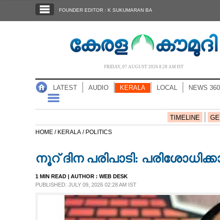
SECTIONS
FOUNDER EDITOR : K SUKUMARAN BA
HOME
LATEST
AUDIO
FRIDAY, 07 AUGUST 2026 8.28 AM IST
NOTIFIED NEWS
LATEST
AUDIO
KERALA
LOCAL
NEWS 360
POLL
KERALA
TIMELINE
GE
HOME /
KERALA /
POLITICS
LOCAL
നൂറ് ദിന പരിപാടി: പരിശോധിക്
NEWS 360
1 MIN READ
| AUTHOR :
WEB DESK
PUBLISHED: JULY 09, 2026 02:28 AM IST
CASE DIARY