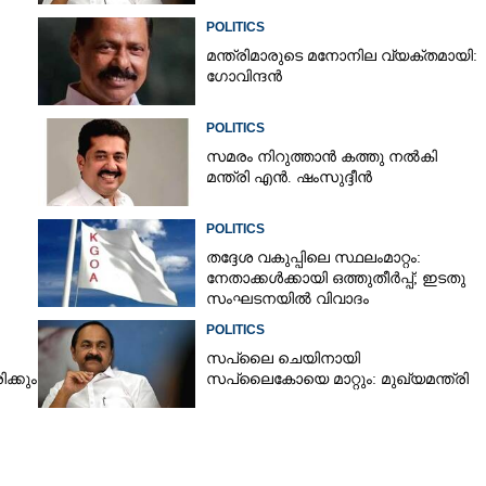
POLITICS
മന്ത്രിമാരുടെ മനോനില വ്യക്തമായി:
Copy Link
ഗോവിന്ദൻ
ാടി: പരിശോധിക്കാൻ
ൽ
POLITICS
സമരം നിറുത്താൻ കത്തു നൽകി
മന്ത്രി എൻ. ഷംസുദ്ദീൻ
POLITICS
തദ്ദേശ വകുപ്പിലെ സ്ഥലംമാറ്റം:
നേതാക്കൾക്കായി ഒത്തുതീർപ്പ്; ഇടതു
സംഘടനയിൽ വിവാദം
POLITICS
സപ്ലൈ ചെയിനായി
ക്കും
സപ്ലൈകോയെ മാറ്റും: മുഖ്യമന്ത്രി