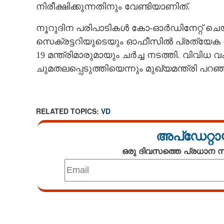
നിരീക്ഷിക്കുന്നതിനും വേണ്ടിയാണിത്.
നൂറുദിന പരിപാടികൾ കോ-ഓർഡിനേറ്റ് ചെയ്യ
സെക്രട്ടറിയുടെയും ഓഫീസിൽ പ്രത്യേക സംവ
19 മന്ത്രിമാരുമായും ചർച്ച നടത്തി. വിവിധ
ചുമതലപ്പെടുത്തിയെന്നും മുഖ്യമന്ത്രി പറഞ്
RELATED TOPICS:
VD
അപ്ഡേറ്റാ
ഒരു ദിവസത്തെ പ്രധാന
Loaded
:
3.29%
/
Unmute