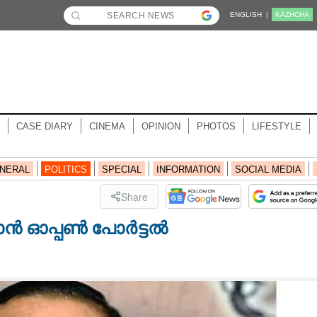
ENGLISH |
KĀZHCHA
CASE DIARY
CINEMA
OPINION
PHOTOS
LIFESTYLE
NERAL
POLITICS
SPECIAL
INFORMATION
SOCIAL MEDIA
Share
കാൻ ഓപ്പൺ പോർട്ടൽ