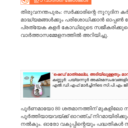
ഈ വാർത്ത കേൾക്കാം
CARTOONS
തിരുവനന്തപുരം: സർക്കാരിന്റെ നൂറുദിന 
മാദ്ധ്യമങ്ങൾക്കും പരിശോധിക്കാൻ ഓപ്പൺ പോ
LITERATURE
പ്രത്യേക കളർ കോഡിലൂടെ സജീകരിക്കുമെന
വാർത്താസമ്മേളനത്തിൽ അറിയിച്ചു.
ZOOM
CONTACT US
'ഷെഡ് മാത്രമല്ല, അടിയിലുള്ളതും മ
കണ്ണൂർ: പയ്യന്നൂർ അക്രമസംഭവങ്ങളി
എൽ.ഡി.എഫ് മാർച്ചിനിടെ സി.പി.എം ജി
പൂർണമായോ 80 ശതമാനത്തിന് മുകളിലോ നടപ്
പൂർത്തിയായവയ്‌ക്ക് ഓറഞ്ച് നിറമായിരിക്ക
നൽകും. ഓരോ വകുപ്പിന്റെയും പദ്ധതികൾ 