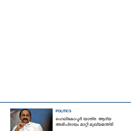
POLITICS
Share this link
ഹെലികോപ്ടർ യാത്ര: ആദ്യ
അഭിപ്രായം മാറ്റി മുഖ്യമന്ത്രി