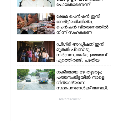
പോയതാണെന്ന്
വിചാരിച്ചു, 400 കോടിയുടെ
പ്രോജക്ടാണ് അത്'
ക്ഷേമ പെൻഷൻ ഇനി
നേരിട്ട് ലഭിക്കില്ല,​
പെൻഷൻ വിതരണത്തിൽ
നിന്ന് സഹകരണ
ബാങ്കുകളെ ഒഴിവാക്കി
ഡിഗ്രി അഡ്മിഷന് ഇനി
മുതൽ പ്ലസ് ടു
നിർബന്ധമല്ല; ഉത്തരവ്
പുറത്തിറങ്ങി, പുതിയ
മാറ്റങ്ങൾ അറിയാം
ശക്തമായ മഴ തുടരും;
പത്തനംതിട്ടയിൽ നാളെ
വിദ്യാഭ്യാസ
സ്ഥാപനങ്ങൾക്ക് അവധി,​
ജില്ലയിൽ ഇന്ന് റെ‌ഡും
നാളെ ഓറഞ്ചും അലർട്ട്
Advertisement