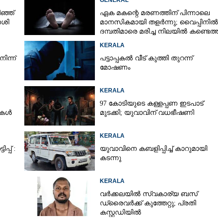
GENERAL
ഞ്ഞ്
ഏക മകന്റെ മരണത്തിന് പിന്നാലെ
േശി
മാനസികമായി തളർന്നു; വൈപ്പിനിൽ
ദമ്പതിമാരെ മരിച്ച നിലയിൽ കണ്ടെത്
KERALA
ിന്ന്
പട്ടാപ്പകൽ വീട് കുത്തി തുറന്ന്
മോഷണം
KERALA
97 കോടിയുടെ കള്ളപ്പണ ഇടപാട്
ടുകൾ
മുടക്കി; യുവാവിന് വധഭീഷണി
KERALA
്പ് :
യുവാവിനെ കബളിപ്പിച്ച് കാറുമായി
കടന്നു
KERALA
വർക്കലയിൽ സ്വകാര്യ ബസ്
ഡ്രൈവർക്ക് കുത്തേറ്റു; പ്രതി
കസ്റ്റഡിയിൽ