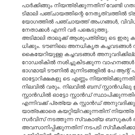
പാർക്കിങ്ങും നിയന്ത്രിക്കുന്നതിന് വേണ്ടി
CINEMA
ടിമാലി പഞ്ചായത്തിന്റെ നേതൃത്വത്തിൽ ട്
യോഗത്തിൽ പഞ്ചായത്ത് അംഗങ്ങൾ, വിവിധ രാ
OPINION
നേതാക്കൾ എന്നി വർ പങ്കെടുത്തു.
അടിമാലി താലൂക്ക് ആശുപത്രിയു ടെ ഇരു കവ
PHOTOS
ധിക്കും. ടൗണിലെ അനധികൃത കച്ചവടങ്ങൾ നിയന
കൈയേറിയുള്ള കച്ചവടങ്ങൾ അനുവദിക്കില്ല
LIFESTYLE
റോഡരികിൽ നശിച്ചുകിടക്കുന്ന വാഹനങ്ങൾ നീ
ഭാഗമായി ടൗണിൽ മുന്നിടങ്ങളിൽ പേ ആന്റ് പ
SPIRITUAL
ഓട്ടോറിക്ഷകളു ടെ എണ്ണം നിയന്ത്രിക്കുന്ന
നിലവിൽ വരും. നിലവിൽ ബസ് സ്റ്റാൻഡിലു ള
INFO+
സ്റ്റാൻഡിൽ ഓട്ടോ സ്റ്റാൻഡ് സ്ഥാപിക്കുന്നതിന്
എന്നിവക്ക് പ്രത്യേ ക സ്റ്റാൻഡ് അനുവദിക
ART
യാത്രക്കാരെ കയറ്റിയിറക്കുന്നതിന് നിയന്
സർവിസ് നടത്തുന്ന സ്വകാര്യ ബസുകൾ അ
അവസാനിപ്പിക്കുന്നതിന് നടപടി സ്വീകരിക
ASTRO