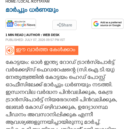
HOME /
LOCAL /
KOTTAYAM
CINEMA
മാർച്ചും ധർണയും
OPINION
Share
1 MIN READ
| AUTHOR :
WEB DESK
PHOTOS
PUBLISHED: JULY 07, 2026 09:57 PM IST
ഈ വാർത്ത കേൾക്കാം
LIFESTYLE
കോട്ടയം: ഓൾ ഇന്ത്യ റോഡ് ട്രാൻസ്‌പോർട്ട്
വർക്കേഴ്‌സ് ഫെഡറേഷന്റെ (സി.ഐ.ടി.യു)
SPIRITUAL
നേതൃത്വത്തിൽ കോട്ടയം ഹെഡ് പോസ്റ്റ്
ഓഫീസിലേക്ക് മാർച്ചും ധർണയും നടത്തി.
INFO+
ഇന്ധനവില വർദ്ധന പിൻവലിക്കുക, കേന്ദ്ര
ട്രാൻസ്‌പോർട്ട് നിയഭേദഗതി പിൻവലിക്കുക,
ART
ലേബർ കോഡ് ഒഴിവാക്കുക, ഉദ്യോഗസ്ഥ
പീഡനം അവസാനിപ്പിക്കുക എന്നീ
ആവശ്യങ്ങളുന്നയിച്ചായിരുന്നു മാർച്ച്.
ASTRO