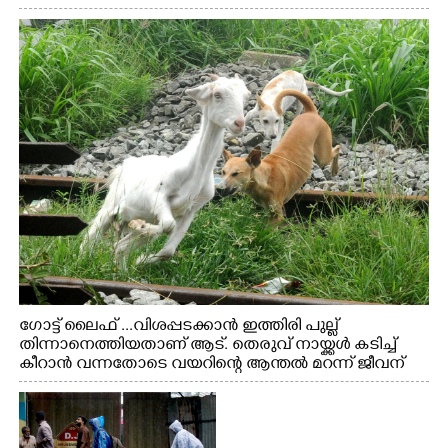
ഗോട്ട് ലൈഫ് ...വിശപ്പടക്കാൻ ഇത്തിരി പുല്ല്
തിന്നാനെത്തിയതാണ് ആട്. തെരുവ് നായ്ക്കൾ കടിച്ച്
കീറാൻ വന്നതോടെ വയറിന്റെ ആന്തൽ മറന്ന് ജീവന്
വേണ്ടിയായി ഓട്ടം. എറണാകുളം വാത്തുരുത്തിയിൽ
നിന്നുള്ള കാഴ്ച