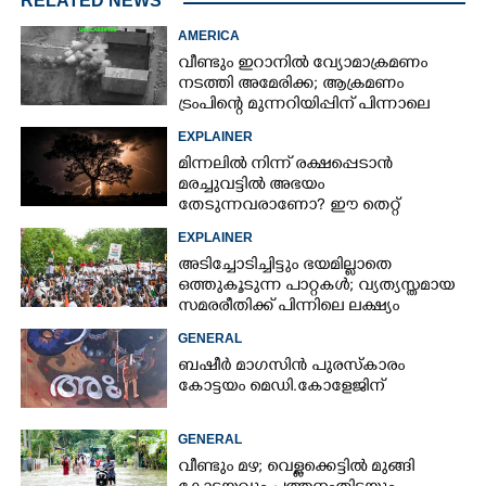
RELATED NEWS
AMERICA
വീണ്ടും ഇറാനിൽ വ്യോമാക്രമണം
നടത്തി അമേരിക്ക; ആക്രമണം
ട്രംപിന്റെ മുന്നറിയിപ്പിന് പിന്നാലെ
EXPLAINER
മിന്നലിൽ നിന്ന് രക്ഷപ്പെടാൻ
മരച്ചുവട്ടിൽ അഭയം
തേടുന്നവരാണോ? ഈ തെറ്റ്
ആവർത്തിച്ചാൽ ജീവന് തന്നെ
EXPLAINER
ഭീഷണിയാകും
അടിച്ചോടിച്ചിട്ടും ഭയമില്ലാതെ
ഒത്തുകൂടുന്ന പാറ്റകൾ; വ്യത്യസ്തമായ
സമരരീതിക്ക് പിന്നിലെ ലക്ഷ്യം
ഒന്നുമാത്രം
GENERAL
ബഷീർ മാഗസിൻ പുരസ്കാരം
കോട്ടയം മെഡി.കോളേജിന്
GENERAL
വീണ്ടും മഴ; വെള്ളക്കെട്ടിൽ മുങ്ങി