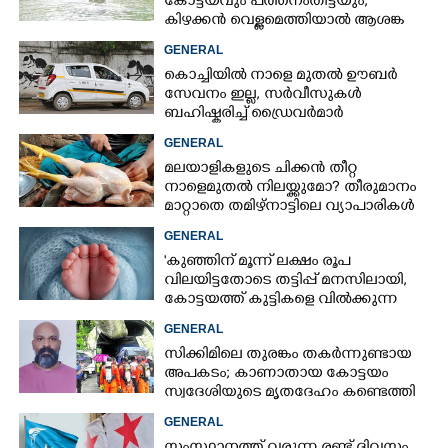
കോട്ടയവും പത്തനംതിട്ടയും,
കിഴക്കൻ വെള്ളമെത്തിയാൽ ആശങ്ക
ഇരട്ടിക്കും
GENERAL
കൊച്ചിയിൽ നാളെ മുതൽ ഊബ‌ർ
സേവനം ഇല്ല,​ സർവീസുകൾ
ബഹിഷ്കരിച്ച് ഡ്രൈവർമാർ
GENERAL
മലയാളികളുടെ ചിക്കൻ തീറ്റ
നാളെമുതൽ നിലയ്ക്കുമോ? തീരുമാനം
മാറ്റാതെ തമിഴ്നാട്ടിലെ വ്യാപാരികൾ
GENERAL
'കുഞ്ഞിന് മൂന്ന് ലക്ഷം രൂപ
വിലയിട്ടതോടെ തട്ടിപ്പ് മനസിലായി,
കോട്ടയത്ത് കുട്ടികളെ വിൽക്കുന്ന
സംഘം'; കൂടുതൽ
GENERAL
വെളിപ്പെടുത്തലുമായി ഗർഭിണി
സിക്കിമിലെ തുരങ്കം തകർന്നുണ്ടായ
അപകടം; കാണാതായ കോട്ടയം
സ്വദേശിയുടെ മൃതദേഹം കണ്ടെത്തി
GENERAL