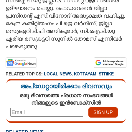
സി.ഐ.ടി.യു ജില്ലാ പ്രസിഡന്റ് റജി സഖറിയ
ഉദ്ഘാടനം ചെയ്തു. ഫെഡറേഷൻ ജില്ലാ
CARTOONS
പ്രസിഡന്റ് എസ്.വിനോദ് അദ്ധ്യക്ഷത വഹിച്ചു.
കേന്ദ്ര കമ്മിറ്റിയംഗം പി.ജെ വർഗീസ്, ജില്ലാ
LITERATURE
സെക്രട്ടറി ടി.പി അജികുമാർ, സി.ഐ.ടി.യു
ഏരിയ സെക്രട്ടറി സുനിൽ തോമസ് എന്നിവർ
ZOOM
പങ്കെടുത്തു.
CONTACT US
RELATED TOPICS:
LOCAL NEWS
,
KOTTAYAM
,
STRIKE
അപ്ഡേറ്റായിരിക്കാം ദിവസവും
ഒരു ദിവസത്തെ പ്രധാന സംഭവങ്ങൾ
നിങ്ങളുടെ ഇൻബോക്സിൽ