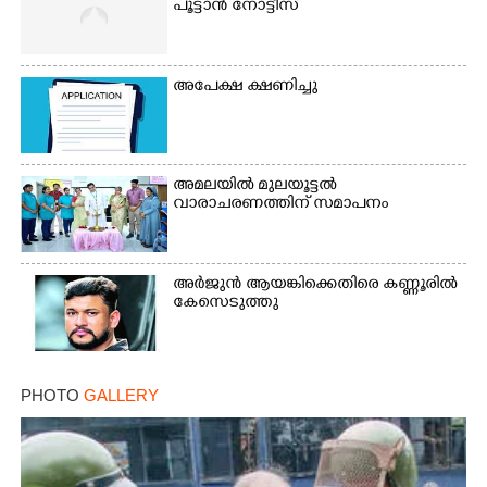
പൂട്ടാൻ നോട്ടീസ്
അപേക്ഷ ക്ഷണിച്ചു
അമലയിൽ മുലയൂട്ടൽ
വാരാചരണത്തിന് സമാപനം
അർജുൻ ആയങ്കിക്കെതിരെ കണ്ണൂരിൽ
കേസെടുത്തു
×
Share this link
PHOTO
GALLERY
Copy Link