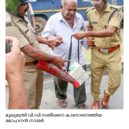
മുഖ്യമന്ത്രി വി.ഡി.സതീശനെ കാണാനെത്തിയ
മോഹനൻ നായർ