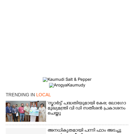
TRENDING IN
LOCAL
'സ്മാർട്ട്' പദ്ധതിയുമായി കേര; ലോഗോ
മുഖ്യമന്ത്രി വി ഡി സതീശൻ പ്രകാശനം
ചെയ്തു
അനധികൃതമായി പന്നി ഫാം അടച്ചു