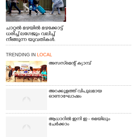
ചാറ്റൽ മഴയിൽ മഴക്കോട്ട്
ധരിച്ച് ലഗേജും വലിച്ച്
നീങ്ങുന്ന യുവതികൾ.
എറണാകുളം മേനകയിൽ
നിന്നുള്ള കാഴ്ച
TRENDING IN
LOCAL
അസസ്‌മെന്റ് ക്യാമ്പ്
അറക്കുളത്ത് വിപുലമായ
ഓണാഘോഷം
ആധാറിൽ ഇനി ഇ - മെയിലും
ചേർക്കാം