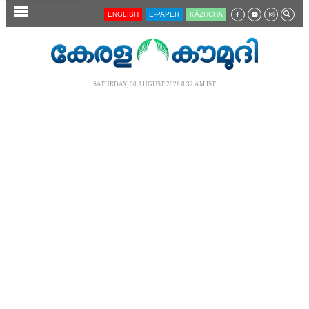
SECTIONS
ENGLISH
E-PAPER
KĀZHCHA
HOME
LATEST
SATURDAY, 08 AUGUST 2026 8.32 AM IST
AUDIO
NOTIFIED NEWS
POLL
KERALA
LOCAL
NEWS 360
CASE DIARY