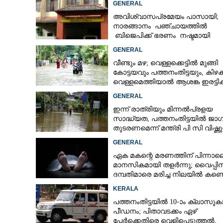
GENERAL
അവിശ്വാസപ്രമേയം പാസായി;
നാരങ്ങാനം പഞ്ചായത്തിൽ
ബിജെപിക്ക് ഭരണം നഷ്ടമായി
GENERAL
വീണ്ടും മഴ; വെള്ളക്കെട്ടിൽ മുങ്ങി
കോട്ടയവും പത്തനംതിട്ടയും, കിഴക
വെള്ളമെത്തിയാൽ ആശങ്ക ഇരട്ടിക്
GENERAL
ഇന്ന് രാത്രിയും മിന്നൽപ്രളയ
സാദ്ധ്യത,​ പത്തനംതിട്ടയിൽ ജാ
തുടരണമെന്ന് മന്ത്രി പി സി വിഷ്ണ
GENERAL
ഏക മകന്റെ മരണത്തിന് പിന്നാല
മാനസികമായി തളർന്നു; വൈപ്പി
പ്ലസ് വണ്ണിൽ 
ദമ്പതിമാരെ മരിച്ച നിലയിൽ കണ്ടെ
കുട്ടികൾ
KERALA
പത്തനംതിട്ടയിൽ 10-ാം ക്ലാസുകാര
പീഡനം; പിതാവടക്കം ഏഴ്
പേർക്കെതിരെ വെളിപ്പെടുത്തൽ,