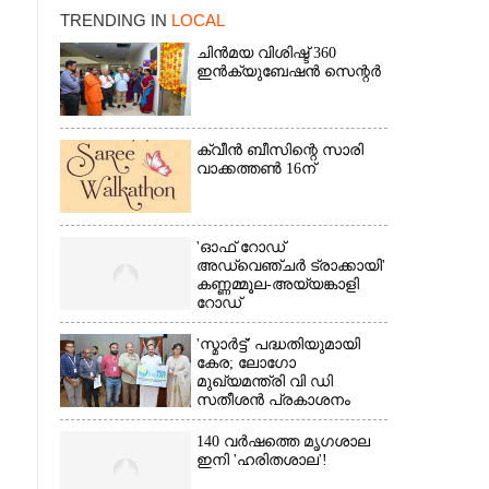
TRENDING IN
LOCAL
ചിൻമയ വിശിഷ്ട് 360
ഇൻക്യുബേഷൻ സെന്റർ
ക്വീൻ ബീസിന്റെ സാരി
×
വാക്കത്തൺ 16ന്
'ഓഫ് റോഡ്
അഡ്വെഞ്ചർ ട്രാക്കായി'
കണ്ണമ്മൂല-അയ്യങ്കാളി
റോഡ്
'സ്മാർട്ട്' പദ്ധതിയുമായി
കേര; ലോഗോ
മുഖ്യമന്ത്രി വി ഡി
സതീശൻ പ്രകാശനം
ചെയ്തു
140 വർഷത്തെ മൃഗശാല
ഇനി 'ഹരിതശാല'!