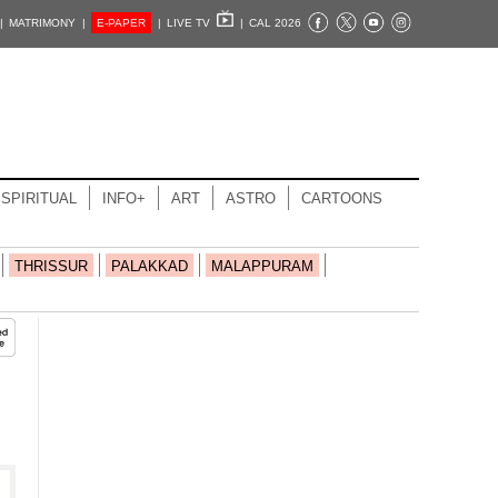
|
MATRIMONY |
E-PAPER
|
LIVE TV
|
CAL 2026
SPIRITUAL
INFO+
ART
ASTRO
CARTOONS
THRISSUR
PALAKKAD
MALAPPURAM