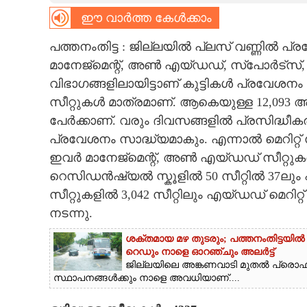
ഈ വാർത്ത കേൾക്കാം
CARTOONS
പത്തനംതിട്ട : ജില്ലയിൽ പ്ലസ് വണ്ണിൽ പ്രവ
LITERATURE
മാനേജ്‌മെന്റ്‌, അൺ എയ്‌ഡഡ്‌, സ്‌പോർട്‌സ്‌
വിഭാഗങ്ങളിലായിട്ടാണ്‌ കുട്ടികൾ പ്രവേശനം നേ
സീറ്റുകൾ മാത്രമാണ്‌. ആകെയുള്ള 12,093 
ZOOM
പേർക്കാണ്‌. വരും ദിവസങ്ങളിൽ പ്രസിദ്ധീകരിക
പ്രവേശനം സാദ്ധ്യമാകും. എന്നാൽ മെറിറ്റ്‌ സീറ്റ്
CONTACT US
ഇവർ മാനേജ്‌മെന്റ്‌, അൺ എയ്‌ഡഡ്‌ സീറ്റ
റെസിഡൻഷ്യൽ സ്കൂളിൽ 50 സീറ്റിൽ 37ലും പ
സീറ്റുകളിൽ 3,042 സീറ്റിലും എയ്‌ഡഡ് മെറിറ്റ
നടന്നു.
ശക്തമായ മഴ തുടരും; പത്തനംതിട്ടയിൽ
റെ‌ഡും നാളെ ഓറഞ്ചും അലർട്ട്
ജില്ലയിലെ അങ്കണവാടി മുതൽ പ്ര
സ്ഥാപനങ്ങൾക്കും നാളെ അവധിയാണ്....