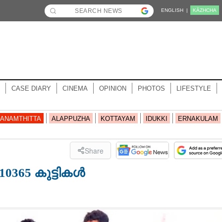
ENGLISH |
KĀZHCHA
CASE DIARY
CINEMA
OPINION
PHOTOS
LIFESTYLE
ANAMTHITTA
ALAPPUZHA
KOTTAYAM
IDUKKI
ERNAKULAM
Share
0365 കുട്ടികൾ