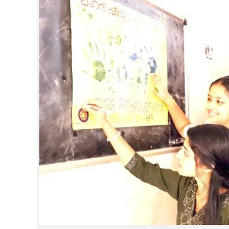
CINEMA
OPINION
PHOTOS
LIFESTYLE
SPIRITUAL
INFO+
ART
ASTRO