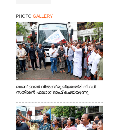
PHOTO
GALLERY
ലാബ് ഓൺ വീൽസ് മുഖ്യമന്ത്രി വി.ഡി
സതീശൻ ഫ്ലാഗ് ഓഫ് ചെയ്യുന്നു