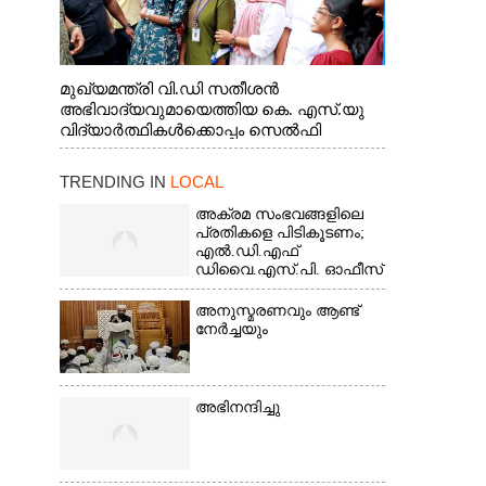
മുഖ്യമന്ത്രി വി.ഡി സതീശൻ
അഭിവാദ്യവുമായെത്തിയ കെ. എസ്.യു
വിദ്യാർത്ഥികൾക്കൊപ്പം സെൽഫി
എടുത്തപ്പോൾ
TRENDING IN
LOCAL
അക്രമ സംഭവങ്ങളിലെ
പ്രതികളെ പിടികൂടണം;
എൽ.ഡി.എഫ്
ഡിവൈ.എസ്.പി. ഓഫീസ്
മാർച്ച്
അനുസ്മരണവും ആണ്ട്
നേർച്ചയും
അഭിനന്ദിച്ചു