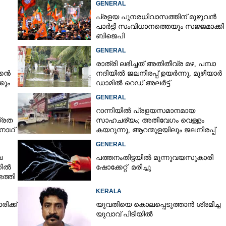
GENERAL
പ്രളയ പുനരധിവാസത്തിന് മുഴുവൻ
പാർട്ടി സംവിധാനത്തെയും സജ്ജമാക്കി
ബിജെപി
GENERAL
രാത്രി ലഭിച്ചത് അതിതീവ്ര മഴ, പമ്പാ
്കൻ
നദിയിൽ ജലനിരപ്പ് ഉയർന്നു, മൂഴിയാർ
കും
ഡാമിൽ റെഡ് അലർട്ട്
GENERAL
Share this link
റാന്നിയിൽ പ്രളയസമാനമായ
ഗ്രത
സാഹചര്യം; അതിവേഗം വെള്ളം
ുനാഥ്
കയറുന്നു, ആറന്മുളയിലും ജലനിരപ്പ്
ഉയരുന്നു
GENERAL
െ
പത്തനംതിട്ടയിൽ മൂന്നുവയസുകാരി
Copy Link
നിൽ
ഷോക്കേറ്റ് മരിച്ചു
പ്രവേശനം നേടി 10365
ത്തി
KERALA
ിക്ക്
യുവതിയെ കൊലപ്പെടുത്താൻ ശ്രമിച്ച
യുവാവ് പിടിയിൽ