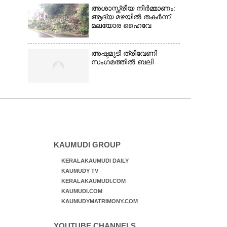
അശാസ്ത്രീയ നിർമ്മാണം:
ആദ്യ മഴയിൽ തകർന്ന്
മലയോര ഹൈവേ
അഷ്ടമുടി ത്രിവേണി
സംഗമത്തിൽ ബലി
KAUMUDI GROUP
KERALAKAUMUDI DAILY
KAUMUDY TV
KERALAKAUMUDI.COM
KAUMUDI.COM
KAUMUDYMATRIMONY.COM
YOUTUBE CHANNELS