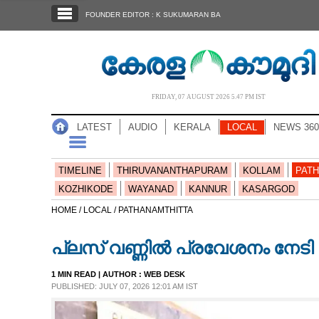
SECTIONS
FOUNDER EDITOR : K SUKUMARAN BA
HOME
LATEST
AUDIO
FRIDAY, 07 AUGUST 2026 5.47 PM IST
NOTIFIED NEWS
LATEST
AUDIO
KERALA
LOCAL
NEWS 360
POLL
KERALA
TIMELINE
THIRUVANANTHAPURAM
KOLLAM
PATH
KOZHIKODE
WAYANAD
KANNUR
KASARGOD
LOCAL
HOME /
LOCAL /
PATHANAMTHITTA
പ്ലസ് വണ്ണിൽ പ്രവേശനം നേടി 1
NEWS 360
1 MIN READ
| AUTHOR :
WEB DESK
PUBLISHED: JULY 07, 2026 12:01 AM IST
CASE DIARY