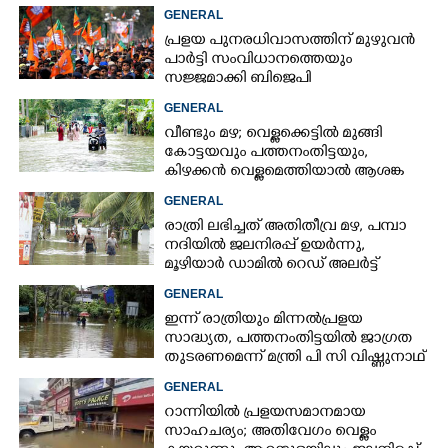
GENERAL
പ്രളയ പുനരധിവാസത്തിന് മുഴുവൻ
പാർട്ടി സംവിധാനത്തെയും
സജ്ജമാക്കി ബിജെപി
GENERAL
വീണ്ടും മഴ; വെള്ളക്കെട്ടിൽ മുങ്ങി
കോട്ടയവും പത്തനംതിട്ടയും,
കിഴക്കൻ വെള്ളമെത്തിയാൽ ആശങ്ക
ഇരട്ടിക്കും
GENERAL
രാത്രി ലഭിച്ചത് അതിതീവ്ര മഴ, പമ്പാ
നദിയിൽ ജലനിരപ്പ് ഉയർന്നു,
മൂഴിയാർ ഡാമിൽ റെഡ് അലർട്ട്
GENERAL
ഇന്ന് രാത്രിയും മിന്നൽപ്രളയ
സാദ്ധ്യത,​ പത്തനംതിട്ടയിൽ ജാഗ്രത
തുടരണമെന്ന് മന്ത്രി പി സി വിഷ്ണുനാഥ്
GENERAL
റാന്നിയിൽ പ്രളയസമാനമായ
സാഹചര്യം; അതിവേഗം വെള്ളം