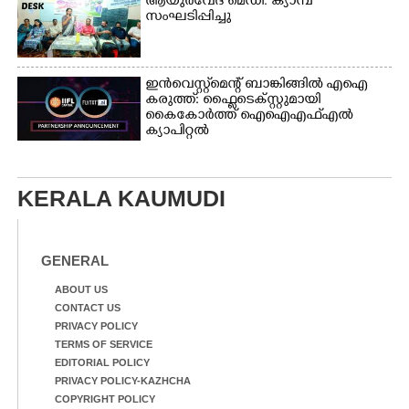
ആയുർവേദ മെഡി. ക്യാമ്പ്
സംഘടിപ്പിച്ചു
ഇൻവെസ്റ്റ്മെന്റ് ബാങ്കിങ്ങിൽ എഐ
കരുത്ത്: ഫ്ലൈടെക്സ്റ്റുമായി
കൈകോർത്ത് ഐഐഎഫ്എൽ
ക്യാപിറ്റൽ
KERALA KAUMUDI
GENERAL
ABOUT US
CONTACT US
PRIVACY POLICY
TERMS OF SERVICE
EDITORIAL POLICY
PRIVACY POLICY-KAZHCHA
COPYRIGHT POLICY