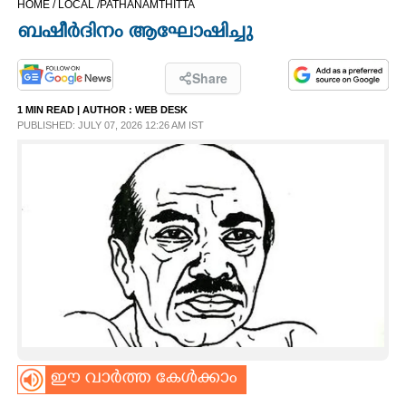
HOME /
LOCAL /
PATHANAMTHITTA
CINEMA
ബഷീർദിനം ആഘോഷിച്ചു
OPINION
Share
1 MIN READ
| AUTHOR :
WEB DESK
PHOTOS
PUBLISHED: JULY 07, 2026 12:26 AM IST
LIFESTYLE
SPIRITUAL
INFO+
ART
ഈ വാർത്ത കേൾക്കാം
ASTRO