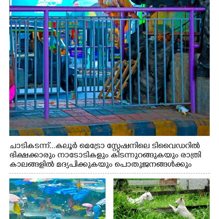
ചാടികടന്ന്...കലൂർ മെട്രോ സ്റ്റേഷനിലെ ടിവൈഡറിൽ
ഭിക്ഷക്കാരും നാടോടികളും കിടന്നുറങ്ങുകയും രാത്രി
കാലങ്ങളിൽ മദ്യപിക്കുകയും പൊതുജനങ്ങൾക്കും
വാഹനത്തിൽ പോകുന്നവർക്കും ബുദ്ധിമുട്ട് ഉണ്ടായ
സാഹചര്യത്തിൽ അധികാരികൾ കമ്പി കൊണ്ട് മറച്ച
വേലി ചാടികടക്കുന്ന നാടോടി സ്ത്രീ