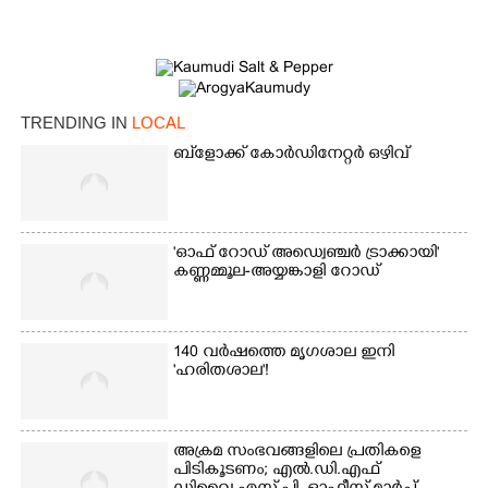
TRENDING IN
LOCAL
ബ്‌ളോക്ക് കോർഡിനേറ്റർ ഒഴിവ്
'ഓഫ് റോഡ് അഡ്വെഞ്ചർ ട്രാക്കായി'
കണ്ണമ്മൂല-അയ്യങ്കാളി റോഡ്
140 വർഷത്തെ മൃഗശാല ഇനി
'ഹരിതശാല'!
അക്രമ സംഭവങ്ങളിലെ പ്രതികളെ
×
Share this link
പിടികൂടണം; എൽ.ഡി.എഫ്