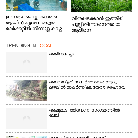
ഇന്നലെ പെയ്ത കനത്ത
വിശപ്പടക്കാൻ ഇത്തിരി
മഴയിൽ എറണാകുളം
പുല്ല് തിന്നാനെത്തിയ
മാർക്കറ്റിൽ നിന്നുള്ള കാഴ്ച
ആടിനെ
ആക്രമിക്കാനൊരുങ്ങുന്ന
തെരുവ് നായ.
TRENDING IN
LOCAL
എറണാകുളം
വാത്തുരുത്തിയിൽ
അഭിനന്ദിച്ചു
നിന്നുള്ള കാഴ്ച
അശാസ്ത്രീയ നിർമ്മാണം: ആദ്യ
മഴയിൽ തകർന്ന് മലയോര ഹൈവേ
അഷ്ടമുടി ത്രിവേണി സംഗമത്തിൽ
ബലി