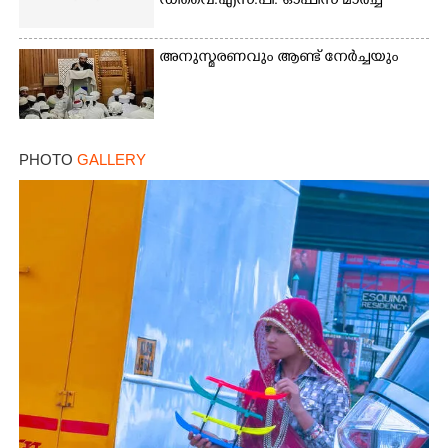
ഡിവൈ.എസ്.പി. ഓഫീസ് മാർച്ച്
അനുസ്മരണവും ആണ്ട് നേർച്ചയും
Copy Link
PHOTO
GALLERY