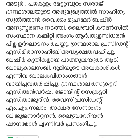
അടൂർ : പഴകുളം മേട്ടുമ്പുറം സ്വരാജ്
CARTOONS
ഗ്രന്ഥശാലയുടെ ആഭ്യമുഖ്യത്തിൽ സാഹിത്യ
സുൽത്താൻ വൈക്കം മുഹമ്മദ് ബഷീർ
അനുസ്മരണം നടത്തി. ലൈബ്രറി കൗൺസിൽ
LITERATURE
സംസ്ഥാന കമ്മിറ്റി അംഗം ആർ.തുളസിധരൻ
പിള്ള ഉദ്ഘാടനം ചെയ്തു. ഗ്രന്ഥശാല പ്രസിഡന്റ്‌
ZOOM
എസ്.മീരാസാഹിബ് അദ്ധ്യക്ഷതവഹിച്ചു.
ബഷീർ കൃതികളായ പാത്തുമ്മയുടെ ആട്‌,
CONTACT US
ബാല്യകാലസഖി, ഭൂമിയുടെ അവകാശികൾ
എന്നിവ ബാലകവിതാംഗങ്ങൾ
വായിച്ചവതരിപ്പിച്ചു. ഗ്രന്ഥശാല സെക്രട്ടറി
എസ്.അൻവർഷ, ജോയിന്റ് സെക്രട്ടറി
എസ്.താജുദീൻ, വൈസ് പ്രസിഡന്റ്‌
എം.എം.സലാം, അക്ഷര സേനാംഗം
ബിജുജനാർദ്ദനൻ, ലൈബ്രറേറിയൻ
ഷാനമോൾ എന്നിവർ പ്രസംഗിച്ചു.