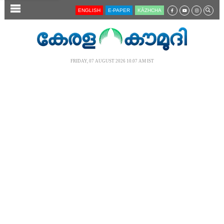
SECTIONS
ENGLISH
E-PAPER
KĀZHCHA
HOME
LATEST
FRIDAY, 07 AUGUST 2026 10.07 AM IST
AUDIO
NOTIFIED NEWS
POLL
KERALA
LOCAL
NEWS 360
CASE DIARY