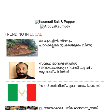
TRENDING IN
LOCAL
മലമുകളിൽ നിന്നും
പാറക്കല്ലുകളുംമരങ്ങളും വീണു
×
Share this link
സമൂഹ മാദ്ധ്യമങ്ങളിൽ
വിവാഹപരസ്യം നൽകി തട്ടിപ്പ് ;
യുവാവ് പിടിയിൽ
Copy Link
'ബസ് സർവീസ് പുനഃസ്ഥാപിക്കണം'
@​​​​​​​ ഓണക്കാല പരിശോധനയുമായി