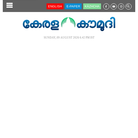
SECTIONS
ENGLISH
E-PAPER
KĀZHCHA
HOME
LATEST
SUNDAY, 09 AUGUST 2026 6.42 PM IST
AUDIO
NOTIFIED NEWS
POLL
KERALA
LOCAL
NEWS 360
CASE DIARY