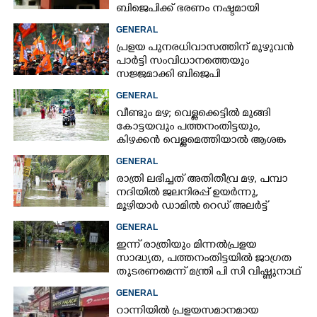
ബിജെപിക്ക് ഭരണം നഷ്ടമായി
GENERAL
പ്രളയ പുനരധിവാസത്തിന് മുഴുവൻ
പാർട്ടി സംവിധാനത്തെയും
സജ്ജമാക്കി ബിജെപി
GENERAL
വീണ്ടും മഴ; വെള്ളക്കെട്ടിൽ മുങ്ങി
കോട്ടയവും പത്തനംതിട്ടയും,
കിഴക്കൻ വെള്ളമെത്തിയാൽ ആശങ്ക
ഇരട്ടിക്കും
GENERAL
രാത്രി ലഭിച്ചത് അതിതീവ്ര മഴ, പമ്പാ
നദിയിൽ ജലനിരപ്പ് ഉയർന്നു,
മൂഴിയാർ ഡാമിൽ റെഡ് അലർട്ട്
GENERAL
ഇന്ന് രാത്രിയും മിന്നൽപ്രളയ
സാദ്ധ്യത,​ പത്തനംതിട്ടയിൽ ജാഗ്രത
തുടരണമെന്ന് മന്ത്രി പി സി വിഷ്ണുനാഥ്
GENERAL
റാന്നിയിൽ പ്രളയസമാനമായ