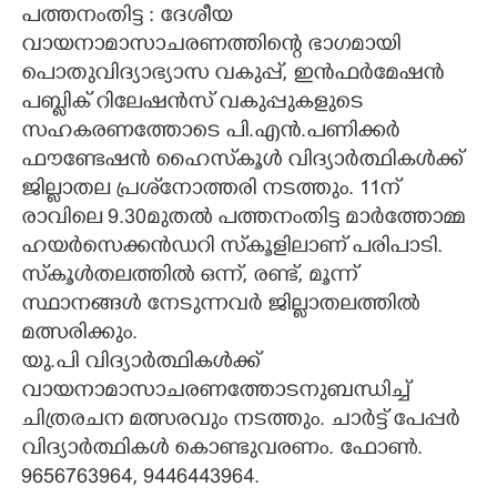
പത്തനംതിട്ട : ദേശീയ
CARTOONS
വായനാമാസാചരണത്തിന്റെ ഭാഗമായി
പൊതുവിദ്യാഭ്യാസ വകുപ്പ്, ഇൻഫർമേഷൻ
പബ്ലിക് റിലേഷൻസ് വകുപ്പുകളുടെ
LITERATURE
സഹകരണത്തോടെ പി.എൻ.പണിക്കർ
ഫൗണ്ടേഷൻ ഹൈസ്‌കൂൾ വിദ്യാർത്ഥികൾക്ക്
ZOOM
ജില്ലാതല പ്രശ്‌നോത്തരി നടത്തും. 11ന്
രാവിലെ 9.30മുതൽ പത്തനംതിട്ട മാർത്തോമ്മ
CONTACT US
ഹയർസെക്കൻഡറി സ്‌കൂളിലാണ് പരിപാടി.
സ്‌കൂൾതലത്തിൽ ഒന്ന്, രണ്ട്, മൂന്ന്
സ്ഥാനങ്ങൾ നേടുന്നവർ ജില്ലാതലത്തിൽ
മത്സരിക്കും.
യു.പി വിദ്യാർത്ഥികൾക്ക്
വായനാമാസാചരണത്തോടനുബന്ധിച്ച്
ചിത്രരചന മത്സരവും നടത്തും. ചാർട്ട് പേപ്പർ
വിദ്യാർത്ഥികൾ കൊണ്ടുവരണം. ഫോൺ.
9656763964, 9446443964.