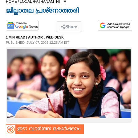
HOME /
LOCAL /
PATHANAMTHITTA
CINEMA
ജില്ലാതല പ്രശ്‌നോത്തരി
OPINION
Share
1 MIN READ
| AUTHOR :
WEB DESK
PHOTOS
PUBLISHED: JULY 07, 2026 12:28 AM IST
LIFESTYLE
SPIRITUAL
INFO+
ART
ഈ വാർത്ത കേൾക്കാം
ASTRO