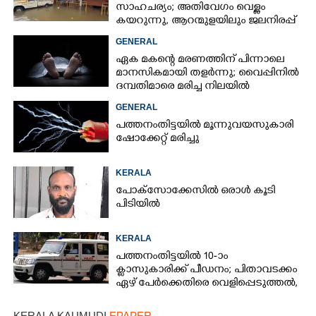
സാഹചര്യം; അതിവേഗം വെള്ളം
കയറുന്നു, ആറന്മുളയിലും ജലനിരപ്പ്
ഉയരുന്നു
GENERAL
ഏക മകന്റെ മരണത്തിന് പിന്നാലെ
മാനസികമായി തളർന്നു; വൈപ്പിനിൽ
ദമ്പതിമാരെ മരിച്ച നിലയിൽ
കണ്ടെത്തി
GENERAL
പത്തനംതിട്ടയിൽ മൂന്നുവയസുകാരി
ഷോക്കേറ്റ് മരിച്ചു
KERALA
പോക്സോക്കേസിൽ ഒരാൾ കൂടി
പിടിയിൽ
KERALA
പത്തനംതിട്ടയിൽ 10-ാം
ക്ലാസുകാരിക്ക് പീഡനം; പിതാവടക്കം
ഏഴ് പേർക്കെതിരെ വെളിപ്പെടുത്തൽ,
മൂന്നുപേർ അറസ്റ്റിൽ
KERALA KAUMUDI
EPAPER