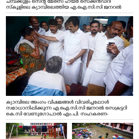
ചമ്പക്കുളം സെന്റ് മേരീസ് ഹയർ സെക്കൻഡറി
സ്കൂളിലെ ക്യാമ്പിലെത്തിയ എ.ഐ.സി.സി ജനറൽ
സെക്രട്ടറി കെ.സി വേണുഗോപാൽ എം.പി കുരുന്നിനെ
എടുത്ത് ലാളിച്ചപ്പോൾ. സഹകരണ-എക്സൈസ്
വകുപ്പ് മന്ത്രി എം. ലിജു, കൃഷിവകുപ്പ് മന്ത്രി ടി. സിദ്ദിഖ്,
റെജി ചെറിയാൻ എം. എൽ. എ എന്നിവർ സമീപം
ക്യാമ്പിലെ അംഗം വിഷമങ്ങൾ വിവരിച്ചപ്പോൾ
സമാധാനിപ്പിക്കുന്ന എ.ഐ.സി.സി ജനറൽ സെക്രട്ടറി
കെ.സി വേണുഗോപാൽ എം.പി. സഹകരണ-
എക്സൈസ് വകുപ്പ് മന്ത്രി എം. ലിജു, എന്നിവർ