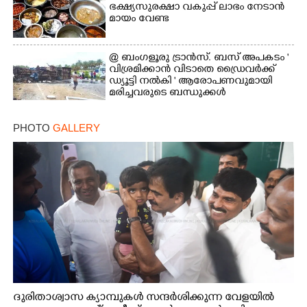
ഭക്ഷ്യസുരക്ഷാ വകുപ്പ് ലാഭം നേടാൻ
മായം വേണ്ട
@ ബംഗളൂരു ട്രാൻസ്. ബസ് അപകടം '
വി​ശ്ര​മിക്കാൻ വിടാതെ ഡ്രൈ​വ​ർ​ക്ക്
ഡ്യൂട്ടി നൽകി ' ആരോപണവുമായി
മരിച്ചവരുടെ ബന്ധുക്കൾ
PHOTO
GALLERY
ദുരിതാശ്വാസ ക്യാമ്പുകൾ സന്ദർശിക്കുന്ന വേളയിൽ