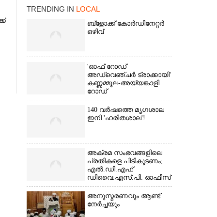
TRENDING IN
LOCAL
ക്
ബ്‌ളോക്ക് കോർഡിനേറ്റർ
ഒഴിവ്
'ഓഫ് റോഡ്
അഡ്വെഞ്ചർ ട്രാക്കായി'
കണ്ണമ്മൂല-അയ്യങ്കാളി
റോഡ്
×
140 വർഷത്തെ മൃഗശാല
ഇനി 'ഹരിതശാല'!
അക്രമ സംഭവങ്ങളിലെ
പ്രതികളെ പിടികൂടണം;
എൽ.ഡി.എഫ്
ഡിവൈ.എസ്.പി. ഓഫീസ്
മാർച്ച്
അനുസ്മരണവും ആണ്ട്
നേർച്ചയും