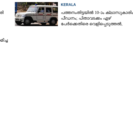
KERALA
രി
പത്തനംതിട്ടയിൽ 10-ാം ക്ലാസുകാരിക്
പീഡനം; പിതാവടക്കം ഏഴ്
പേർക്കെതിരെ വെളിപ്പെടുത്തൽ,
മൂന്നുപേർ അറസ്റ്റിൽ
ിച്ച
Share this link
Copy Link
ു പഠനക്യാമ്പ്