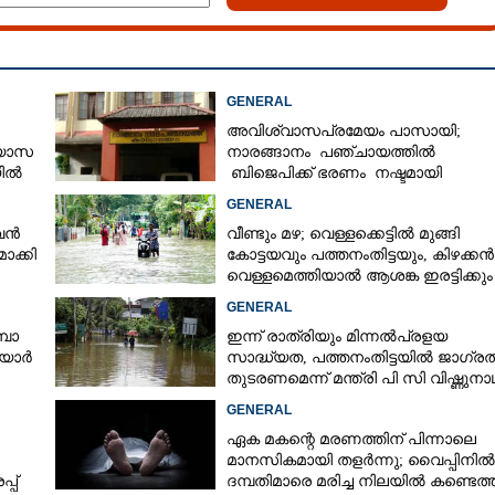
GENERAL
അവിശ്വാസപ്രമേയം പാസായി;
്യാസ
നാരങ്ങാനം പഞ്ചായത്തിൽ
യിൽ
ബിജെപിക്ക് ഭരണം നഷ്ടമായി
ർട്ട്
GENERAL
ുവൻ
വീണ്ടും മഴ; വെള്ളക്കെട്ടിൽ മുങ്ങി
ാക്കി
കോട്ടയവും പത്തനംതിട്ടയും, കിഴക്കൻ
വെള്ളമെത്തിയാൽ ആശങ്ക ഇരട്ടിക്കും
GENERAL
്പാ
ഇന്ന് രാത്രിയും മിന്നൽപ്രളയ
ിയാർ
സാദ്ധ്യത,​ പത്തനംതിട്ടയിൽ ജാഗ്ര
തുടരണമെന്ന് മന്ത്രി പി സി വിഷ്ണുനാ
GENERAL
ഏക മകന്റെ മരണത്തിന് പിന്നാലെ
മാനസികമായി തളർന്നു; വൈപ്പിനിൽ
്പ്
ദമ്പതിമാരെ മരിച്ച നിലയിൽ കണ്ടെത്