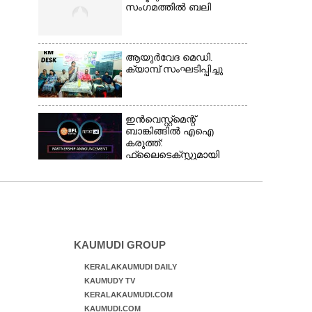
സംഗമത്തിൽ ബലി
ആയുർവേദ മെഡി.
ക്യാമ്പ് സംഘടിപ്പിച്ചു
ഇൻവെസ്റ്റ്മെന്റ്
ബാങ്കിങ്ങിൽ എഐ
കരുത്ത്:
ഫ്ലൈടെക്സ്റ്റുമായി
കൈകോർത്ത്
ഐഐഎഫ്എൽ
ക്യാപിറ്റൽ
KAUMUDI GROUP
KERALAKAUMUDI DAILY
KAUMUDY TV
KERALAKAUMUDI.COM
KAUMUDI.COM