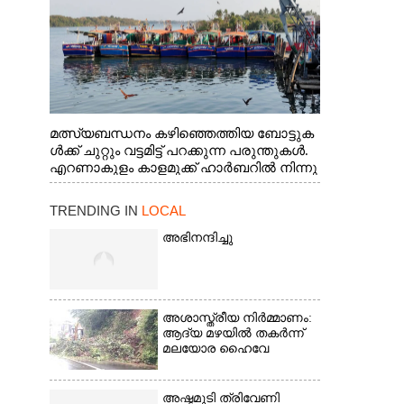
മത്സ്യബന്ധനം കഴിഞ്ഞെത്തിയ ബോട്ടുക
ൾക്ക് ചുറ്റും വട്ടമിട്ട് പറക്കുന്ന പരുന്തുകൾ.
എറണാകുളം കാളമുക്ക് ഹാർബറിൽ നിന്നു
ള്ള കാഴ്ച
TRENDING IN
LOCAL
അഭിനന്ദിച്ചു
അശാസ്ത്രീയ നിർമ്മാണം:
ആദ്യ മഴയിൽ തകർന്ന്
മലയോര ഹൈവേ
അഷ്ടമുടി ത്രിവേണി