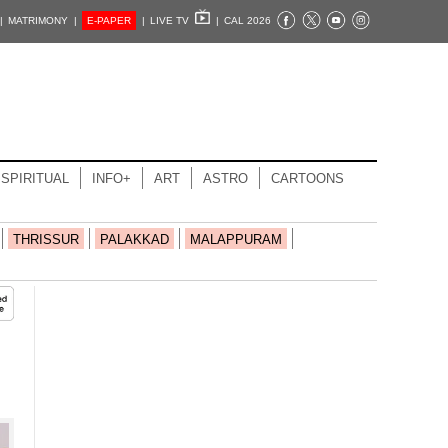
|
MATRIMONY |
E-PAPER
|
LIVE TV
|
CAL 2026
SPIRITUAL
INFO+
ART
ASTRO
CARTOONS
THRISSUR
PALAKKAD
MALAPPURAM