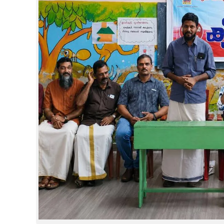
CINEMA
OPINION
PHOTOS
LIFESTYLE
SPIRITUAL
INFO+
ART
ASTRO