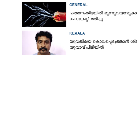
ഉയരുന്നു
GENERAL
പത്തനംതിട്ടയിൽ മൂന്നുവയസുകാ
ഷോക്കേറ്റ് മരിച്ചു
KERALA
യുവതിയെ കൊലപ്പെടുത്താൻ ശ്രമ
യുവാവ് പിടിയിൽ
എ.കെ.എസ്.ടി.യ