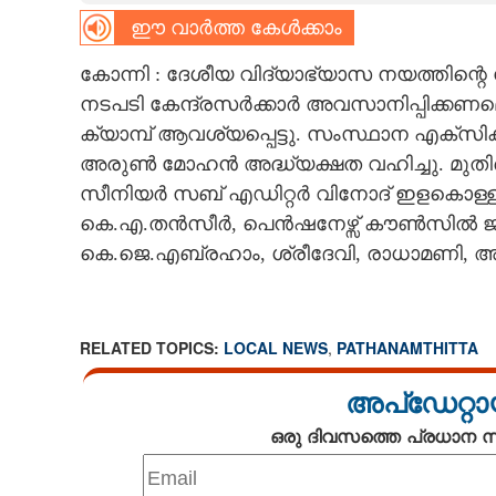
ഈ വാർത്ത കേൾക്കാം
CARTOONS
കോന്നി : ദേശീയ വിദ്യാഭ്യാസ നയത്തിന്റെ
LITERATURE
നടപടി കേന്ദ്രസർക്കാർ അവസാനിപ്പിക്കണമെ
ക്യാമ്പ് ആവശ്യപ്പെട്ടു. സംസ്ഥാന എക്സിക
അരുൺ മോഹൻ അദ്ധ്യക്ഷത വഹിച്ചു. മുതിർന
ZOOM
സീനിയർ സബ് എഡിറ്റർ വിനോദ് ഇളകൊള്ളൂർ 
കെ.എ.തൻസീർ, പെൻഷനേഴ്സ് കൗൺസിൽ ജി
CONTACT US
കെ.ജെ.എബ്രഹാം, ശ്രീദേവി, രാധാമണി, അമ്
RELATED TOPICS:
LOCAL NEWS
,
PATHANAMTHITTA
അപ്ഡേറ്റാ
ഒരു ദിവസത്തെ പ്രധാന