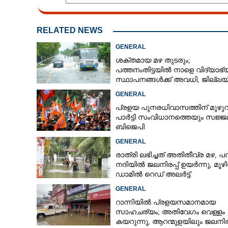
RELATED NEWS
GENERAL
ശക്തമായ മഴ തുടരും;
പത്തനംതിട്ടയിൽ നാളെ വിദ്യാഭ
സ്ഥാപനങ്ങൾക്ക് അവധി,​ ജില്ല
ഇന്ന് റെ‌ഡും നാളെ ഓറഞ്ചും അല
GENERAL
പ്രളയ പുനരധിവാസത്തിന് മുഴ
പാർട്ടി സംവിധാനത്തെയും സജ്ജമ
ബിജെപി
GENERAL
രാത്രി ലഭിച്ചത് അതിതീവ്ര മഴ, പമ
നദിയിൽ ജലനിരപ്പ് ഉയർന്നു, മൂഴ
ഡാമിൽ റെഡ് അലർട്ട്
GENERAL
റാന്നിയിൽ പ്രളയസമാനമായ
സാഹചര്യം; അതിവേഗം വെള്ളം
കയറുന്നു, ആറന്മുളയിലും ജലനിരപ