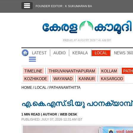
SECTIONS
FOUNDER EDITOR : K SUKUMARAN BA
HOME
LATEST
AUDIO
FRIDAY, 07 AUGUST 2026 7.45 AM IST
NOTIFIED NEWS
LATEST
AUDIO
KERALA
LOCAL
NEWS 360
POLL
KERALA
TIMELINE
THIRUVANANTHAPURAM
KOLLAM
PATH
KOZHIKODE
WAYANAD
KANNUR
KASARGOD
LOCAL
HOME /
LOCAL /
PATHANAMTHITTA
എ.കെ.എസ്.ടി.യു പഠനക്യാമ്പ്
NEWS 360
1 MIN READ
| AUTHOR :
WEB DESK
PUBLISHED: JULY 07, 2026 12:31 AM IST
CASE DIARY