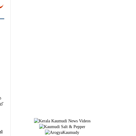
ത
ഥ്
തി